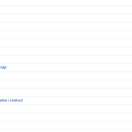
ndy!
tör i Unihoc!