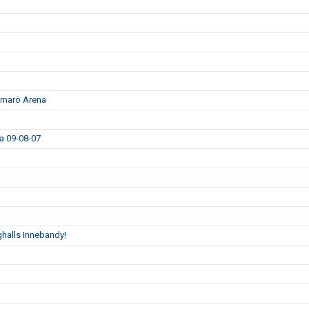
ammarö Arena
da 09-08-07
halls Innebandy!