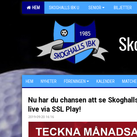
HEM
SKOGHALLS IBK U
SENIOR
BILJETTER
Sk
HEM
NYHETER
FÖRENINGEN
KALENDER
MATCHE
Nu har du chansen att se Skoghall
live via SSL Play!
2019-09-20 16:16