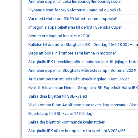
Anmälan öppen till Leka Innebandy/Innebandyskolan!
Flygande start för 50/50-lotteriet - häng på du också!
Var med i vårt stora 50/50-lotteri - sommarspecial!
Imorgon släpps biljetterna till derbyt i Svenska Cupen!
Semesterstängt på kansliet v.27-30
Kallelse till årsmöte i Skoghalls IBK - Onsdag 26/6 18.00 i H
Dags att boka in årsmöte samt lämna in motioner
Skoghalls IBK Utveckling söker juniorspelare till tjejlaget föd
Anmälan öppen till Skoghalls Målvaktscamp - Sommar 2024!
Är du rätt person att leda vårt utvecklingslag i Dam Div.2?
Kval till Allsvenskan Herrar - Skoghalls IBK-Fagerhult Habo IBK
Säkra dina biljetter till SSL-kvalet!
Vi välkomnar Björn Adolfsson som utvecklingsansvarig i Skog
Biljettsläpp till SSL-kvalet 14.00 idag!
Säkra din biljett till kommande kvalmatcher!
Skoghalls IBK söker herrspelare för spel i JAS 2024/25