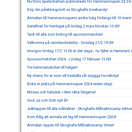
Nu finns spelscheman publicerade för Hammaröcupen 23-24 
Köp din påskbingolott av Skoghalls Innebandy!
Anmälan till Hammaröcupens andra helg förlängs till 10 mars!
Seriefinal för herrlaget på lördag 2 mars klockan 13.00!
Tack till alla som bidrog till sponsormatchen!
Välkomna på värmlandsderby - Onsdag 21/2 19.00!
Imorgon lördag 17/2 13.00 är det dags - nu fyller vi Hammarö 
Sponsormatchen 2024 - Lördag 17 februari 13.00!
Tre hemmamatcher till helgen!
Ny chans för er som vill beställa vår snygga hoodtröja!
Boka er plats på Hammaröcupen 2024 redan idag!
Mössa och halsduk i dem rätta färgerna!
God Jul och Gott nytt år!
Julklappen till alla målvakter - Skoghalls Målvaktscamp inklu
Kom ihåg att anmäla ert lag till Hammaröcupen 2024!
Anmälan öppen till Skoghalls Målvaktscamp Vinter!