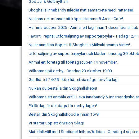
God Jul & Gott nytt år!
Skoghalls Innebandy inleder nytt samarbete med Parter.se!
Nu finns det mössor att köpa i Hammarö Arena Café!
Hammaröcupen 2025 - Anmäl ert lag innan 1 december till rab
Favorit i repris! Utförsäljning av supporterprylar - Tisdag 12/1
Nu är anmälan öppen till Skoghalls Målvaktscamp Vinter!
Utförsäljning av supporterprylar och kläder - onsdag 30 oktob
Anmäl ert företag till företagscupen 14 november!
Välkomna på derby - Onsdag 23 oktober 19.00!
Guldhäftet 24/25 - köp häftet via något av våra lag!
Nu kan du beställa din Skoghallskeps!
Välkomna att anmäla er till Leka Innebandy & Innebandyskola
På lördag är det dags för derbydagen!
Beställ din Skoghallshoodie innan 15/9!
Vi startar upp ett division 5-lag!
Materialkväll med Stadium/Unihoc/Adidas - Onsdag 4 septem