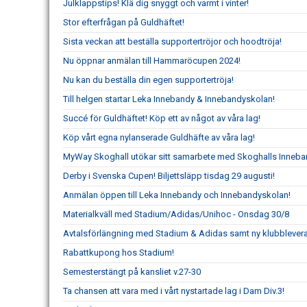
Julklappstips! Klä dig snyggt och varmt i vinter!
Stor efterfrågan på Guldhäftet!
Sista veckan att beställa supportertröjor och hoodtröja!
Nu öppnar anmälan till Hammaröcupen 2024!
Nu kan du beställa din egen supportertröja!
Till helgen startar Leka Innebandy & Innebandyskolan!
Succé för Guldhäftet! Köp ett av något av våra lag!
Köp vårt egna nylanserade Guldhäfte av våra lag!
MyWay Skoghall utökar sitt samarbete med Skoghalls Inneba
Derby i Svenska Cupen! Biljettsläpp tisdag 29 augusti!
Anmälan öppen till Leka Innebandy och Innebandyskolan!
Materialkväll med Stadium/Adidas/Unihoc - Onsdag 30/8
Avtalsförlängning med Stadium & Adidas samt ny klubbleveran
Rabattkupong hos Stadium!
Semesterstängt på kansliet v.27-30
Ta chansen att vara med i vårt nystartade lag i Dam Div.3!