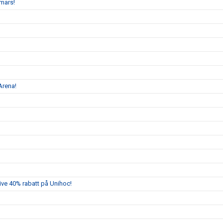
mars!
Arena!
sive 40% rabatt på Unihoc!