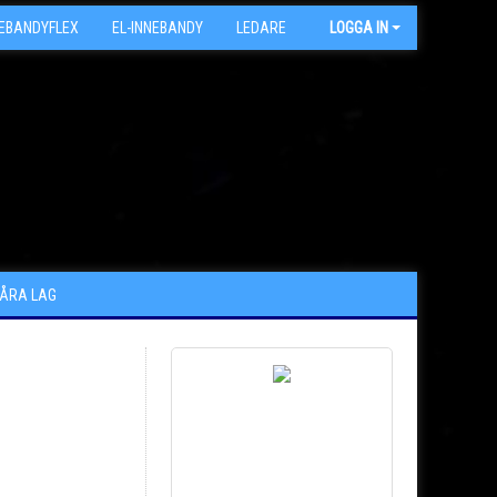
NEBANDYFLEX
EL-INNEBANDY
LEDARE
ARKIV
LOGGA IN
VÅRA LAG