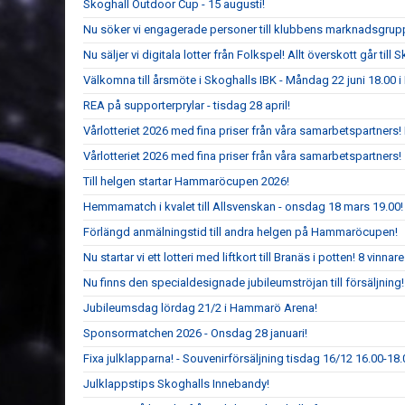
Skoghall Outdoor Cup - 15 augusti!
Nu söker vi engagerade personer till klubbens marknadsgrup
Nu säljer vi digitala lotter från Folkspel! Allt överskott går til
Välkomna till årsmöte i Skoghalls IBK - Måndag 22 juni 18.00
REA på supporterprylar - tisdag 28 april!
Vårlotteriet 2026 med fina priser från våra samarbetspartners
Vårlotteriet 2026 med fina priser från våra samarbetspartners!
Till helgen startar Hammaröcupen 2026!
Hemmamatch i kvalet till Allsvenskan - onsdag 18 mars 19.00!
Förlängd anmälningstid till andra helgen på Hammaröcupen!
Nu startar vi ett lotteri med liftkort till Branäs i potten! 8 vinnare 
Nu finns den specialdesignade jubileumströjan till försäljning!
Jubileumsdag lördag 21/2 i Hammarö Arena!
Sponsormatchen 2026 - Onsdag 28 januari!
Fixa julklapparna! - Souvenirförsäljning tisdag 16/12 16.00-1
Julklappstips Skoghalls Innebandy!