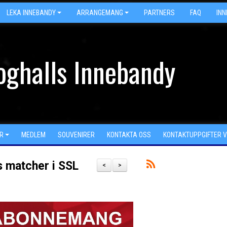
LEKA INNEBANDY
ARRANGEMANG
PARTNERS
FAQ
IN
oghalls Innebandy
R
MEDLEM
SOUVENIRER
KONTAKTA OSS
KONTAKTUPPGIFTER 
s matcher i SSL
<
>