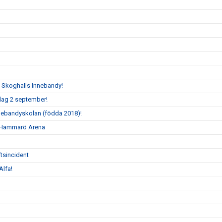
t Skoghalls Innebandy!
sdag 2 september!
nnebandyskolan (födda 2018)!
 i Hammarö Arena
tsincident
Alfa!