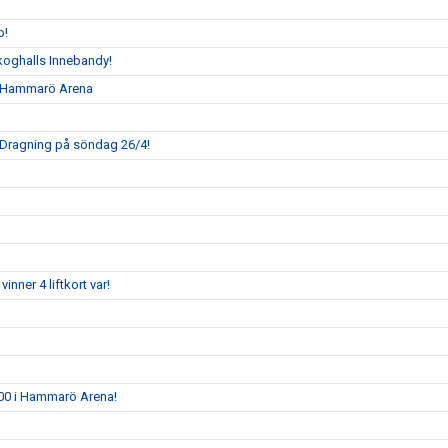
p!
l Skoghalls Innebandy!
 i Hammarö Arena
! Dragning på söndag 26/4!
vinner 4 liftkort var!
8.00 i Hammarö Arena!