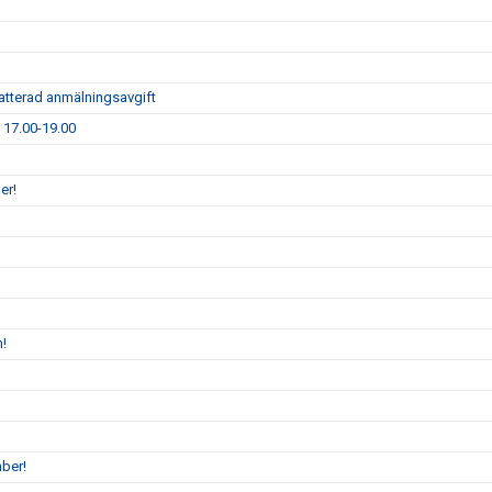
atterad anmälningsavgift
1 17.00-19.00
er!
n!
ber!