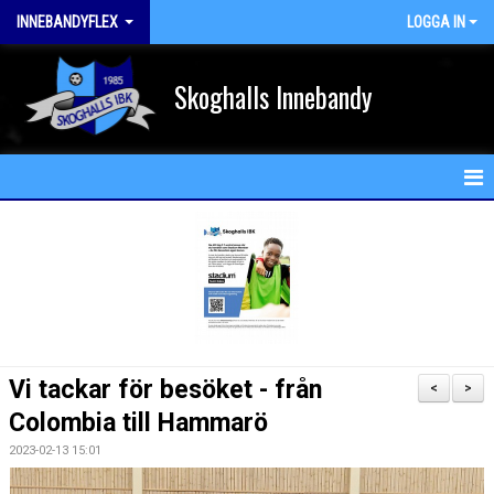
INNEBANDYFLEX
LOGGA IN
Skoghalls Innebandy
HEM
NYHETER
KALENDER
MATCHER
Vi tackar för besöket - från
<
>
TRUPPEN
Colombia till Hammarö
2023-02-13 15:01
BILDGALLERI