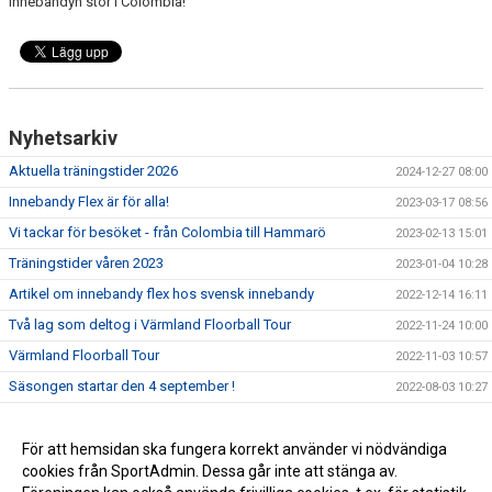
innebandyn stor i Colombia!
Nyhetsarkiv
Aktuella träningstider 2026
2024-12-27 08:00
Innebandy Flex är för alla!
2023-03-17 08:56
Vi tackar för besöket - från Colombia till Hammarö
2023-02-13 15:01
Träningstider våren 2023
2023-01-04 10:28
Artikel om innebandy flex hos svensk innebandy
2022-12-14 16:11
Två lag som deltog i Värmland Floorball Tour
2022-11-24 10:00
Värmland Floorball Tour
2022-11-03 10:57
Säsongen startar den 4 september !
2022-08-03 10:27
Innebandy Flex har sommaruppehåll
2022-05-29 19:00
Innebandy Flex - en motionsform för alla!
För att hemsidan ska fungera korrekt använder vi nödvändiga
2022-01-07 09:51
cookies från SportAdmin. Dessa går inte att stänga av.
Innebandy Flex. En motionsform för alla!
2021-12-10 14:00