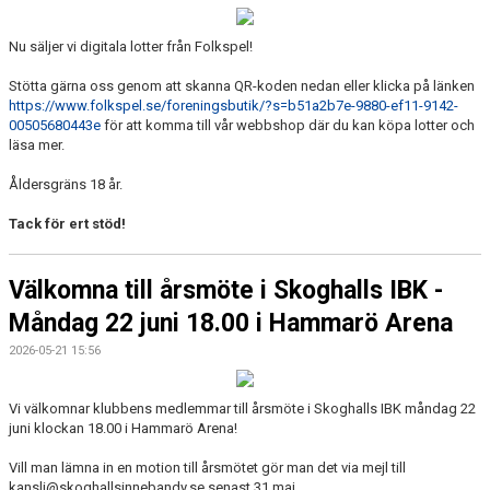
Nu säljer vi digitala lotter från Folkspel!
Stötta gärna oss genom att skanna QR-koden nedan eller klicka på länken
https://www.folkspel.se/foreningsbutik/?s=b51a2b7e-9880-ef11-9142-
00505680443e
för att komma till vår webbshop där du kan köpa lotter och
läsa mer.
Åldersgräns 18 år.
Tack för ert stöd!
Välkomna till årsmöte i Skoghalls IBK -
Måndag 22 juni 18.00 i Hammarö Arena
2026-05-21 15:56
Vi välkomnar klubbens medlemmar till årsmöte i Skoghalls IBK måndag 22
juni klockan 18.00 i Hammarö Arena!
Vill man lämna in en motion till årsmötet gör man det via mejl till
kansli@skoghallsinnebandy.se senast 31 maj.