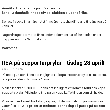
Anmäl ert deltagande på mötet via mejl till
kansli@skoghallsinnebandy.se. Klubben bjuder på fika.
Senast 1 vecka innan årsmötet finns årsmöteshandlingarna tillgängliga på
kansliet.
Dagordningen för mötet finns under dokument här på hemsidan under
mappen årsmöte Skoghalls IBK.
Välkomna!
REA på supporterprylar - tisdag 28 april!
2026-04-23 13:45
På tisdag 28 april finns det möjlighet att köpa supporterprylar till rabatterat
pris på kansliet i Hammarö Arena!
Mellan klockan 17.00-18.30 finns det möjlighet att komma förbi och köpa
supporterprylar. Vi bjuder gärna på en kopp kaffe till den som vill ha det :)
Vi säljer bland annat badlakan, kepsar, jubileumsmatchtröjor, mössor och
vattenflaskor!
Alla priser är nedsatta denna dag så passa på att kom