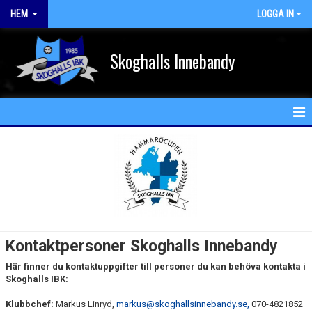
HEM
LOGGA IN
Skoghalls Innebandy
HEM
NYHETER
FÖRENINGEN
KALENDER
Kontaktpersoner Skoghalls Innebandy
MATCHER
Här finner du kontaktuppgifter till personer du kan behöva kontakta i
Skoghalls IBK:
MEDLEM
Klubbchef:
Markus Linryd,
markus@skoghallsinnebandy.se,
070-4821852