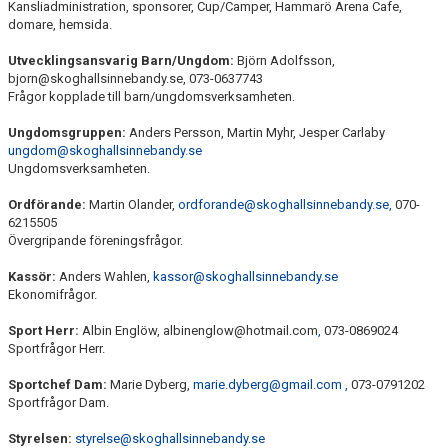
Kansliadministration, sponsorer, Cup/Camper, Hammarö Arena Cafe,
SOUVENIRER
domare, hemsida.
KONTAKTA OSS
Utvecklingsansvarig Barn/Ungdom:
Björn Adolfsson,
bjorn@skoghallsinnebandy.se, 073-0637743
Frågor kopplade till barn/ungdomsverksamheten.
KONTAKTUPPGIFTER VÅRA LAG
Ungdomsgruppen:
Anders Persson, Martin Myhr, Jesper Carlaby
ungdom@skoghallsinnebandy.se
Ungdomsverksamheten.
Ordförande:
Martin Olander,
ordforande@skoghallsinnebandy.se,
070-
6215505
Övergripande föreningsfrågor.
Kassör:
Anders Wahlen,
kassor@skoghallsinnebandy.se
Ekonomifrågor.
Sport Herr:
Albin Englöw, albinenglow@hotmail.com
,
073-0869024
Sportfrågor Herr.
Sportchef Dam:
Marie Dyberg,
marie.dyberg@gmail.com
,
073-0791202
Sportfrågor Dam.
Styrelsen:
styrelse@skoghallsinnebandy.se