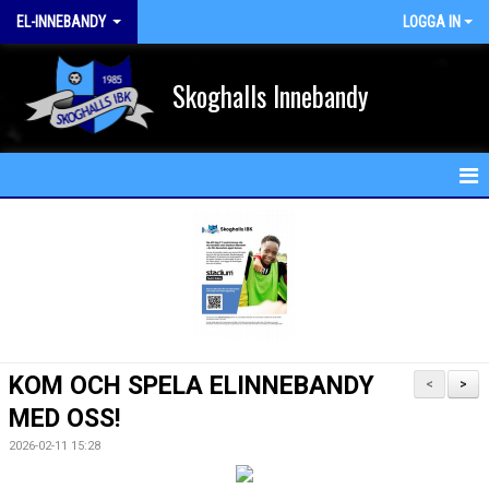
EL-INNEBANDY
LOGGA IN
Skoghalls Innebandy
HEM
NYHETER
KALENDER
MATCHER
KOM OCH SPELA ELINNEBANDY
<
>
TRUPPEN
MED OSS!
2026-02-11 15:28
BILDGALLERI