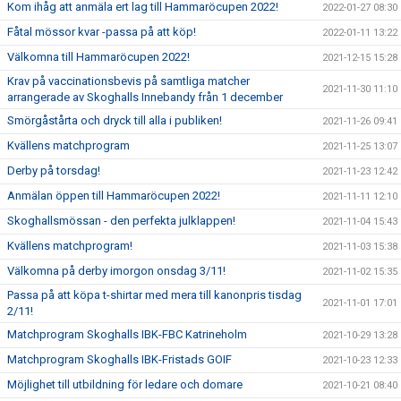
Kom ihåg att anmäla ert lag till Hammaröcupen 2022!
2022-01-27 08:30
Fåtal mössor kvar -passa på att köp!
2022-01-11 13:22
Välkomna till Hammaröcupen 2022!
2021-12-15 15:28
Krav på vaccinationsbevis på samtliga matcher
2021-11-30 11:10
arrangerade av Skoghalls Innebandy från 1 december
Smörgåstårta och dryck till alla i publiken!
2021-11-26 09:41
Kvällens matchprogram
2021-11-25 13:07
Derby på torsdag!
2021-11-23 12:42
Anmälan öppen till Hammaröcupen 2022!
2021-11-11 12:10
Skoghallsmössan - den perfekta julklappen!
2021-11-04 15:43
Kvällens matchprogram!
2021-11-03 15:38
Välkomna på derby imorgon onsdag 3/11!
2021-11-02 15:35
Passa på att köpa t-shirtar med mera till kanonpris tisdag
2021-11-01 17:01
2/11!
Matchprogram Skoghalls IBK-FBC Katrineholm
2021-10-29 13:28
Matchprogram Skoghalls IBK-Fristads GOIF
2021-10-23 12:33
Möjlighet till utbildning för ledare och domare
2021-10-21 08:40