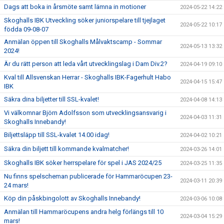
Dags att boka in årsmöte samt lämna in motioner
2024-05-22 14:22
Skoghalls IBK Utveckling söker juniorspelare till tjejlaget
2024-05-22 10:17
födda 09-08-07
Anmälan öppen till Skoghalls Målvaktscamp - Sommar
2024-05-13 13:32
2024!
Är du rätt person att leda vårt utvecklingslag i Dam Div.2?
2024-04-19 09:10
Kval till Allsvenskan Herrar - Skoghalls IBK-Fagerhult Habo
2024-04-15 15:47
IBK
Säkra dina biljetter till SSL-kvalet!
2024-04-08 14:13
Vi välkomnar Björn Adolfsson som utvecklingsansvarig i
2024-04-03 11:31
Skoghalls Innebandy!
Biljettsläpp till SSL-kvalet 14.00 idag!
2024-04-02 10:21
Säkra din biljett till kommande kvalmatcher!
2024-03-26 14:01
Skoghalls IBK söker herrspelare för spel i JAS 2024/25
2024-03-25 11:35
Nu finns spelscheman publicerade för Hammaröcupen 23-
2024-03-11 20:39
24 mars!
Köp din påskbingolott av Skoghalls Innebandy!
2024-03-06 10:08
Anmälan till Hammaröcupens andra helg förlängs till 10
2024-03-04 15:29
mars!