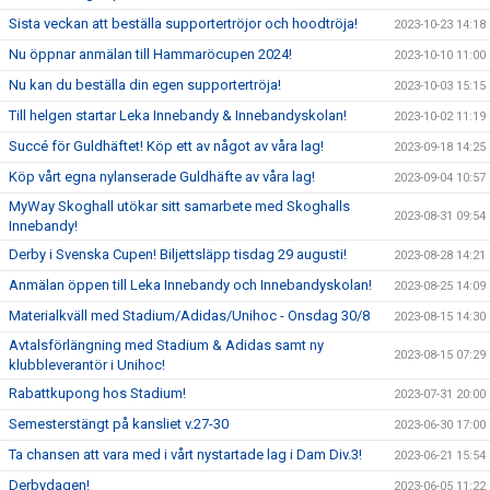
Sista veckan att beställa supportertröjor och hoodtröja!
2023-10-23 14:18
Nu öppnar anmälan till Hammaröcupen 2024!
2023-10-10 11:00
Nu kan du beställa din egen supportertröja!
2023-10-03 15:15
Till helgen startar Leka Innebandy & Innebandyskolan!
2023-10-02 11:19
Succé för Guldhäftet! Köp ett av något av våra lag!
2023-09-18 14:25
Köp vårt egna nylanserade Guldhäfte av våra lag!
2023-09-04 10:57
MyWay Skoghall utökar sitt samarbete med Skoghalls
2023-08-31 09:54
Innebandy!
Derby i Svenska Cupen! Biljettsläpp tisdag 29 augusti!
2023-08-28 14:21
Anmälan öppen till Leka Innebandy och Innebandyskolan!
2023-08-25 14:09
Materialkväll med Stadium/Adidas/Unihoc - Onsdag 30/8
2023-08-15 14:30
Avtalsförlängning med Stadium & Adidas samt ny
2023-08-15 07:29
klubbleverantör i Unihoc!
Rabattkupong hos Stadium!
2023-07-31 20:00
Semesterstängt på kansliet v.27-30
2023-06-30 17:00
Ta chansen att vara med i vårt nystartade lag i Dam Div.3!
2023-06-21 15:54
Derbydagen!
2023-06-05 11:22