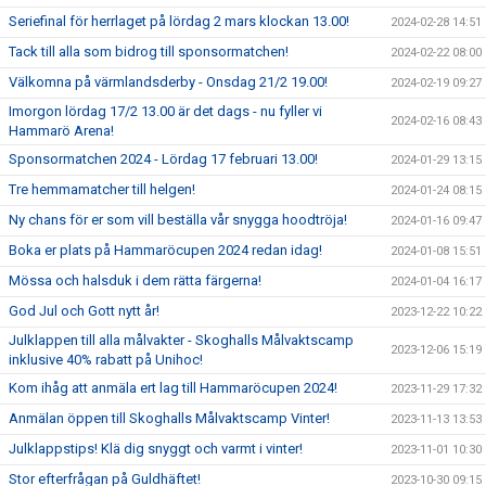
Seriefinal för herrlaget på lördag 2 mars klockan 13.00!
2024-02-28 14:51
Tack till alla som bidrog till sponsormatchen!
2024-02-22 08:00
Välkomna på värmlandsderby - Onsdag 21/2 19.00!
2024-02-19 09:27
Imorgon lördag 17/2 13.00 är det dags - nu fyller vi
2024-02-16 08:43
Hammarö Arena!
Sponsormatchen 2024 - Lördag 17 februari 13.00!
2024-01-29 13:15
Tre hemmamatcher till helgen!
2024-01-24 08:15
Ny chans för er som vill beställa vår snygga hoodtröja!
2024-01-16 09:47
Boka er plats på Hammaröcupen 2024 redan idag!
2024-01-08 15:51
Mössa och halsduk i dem rätta färgerna!
2024-01-04 16:17
God Jul och Gott nytt år!
2023-12-22 10:22
Julklappen till alla målvakter - Skoghalls Målvaktscamp
2023-12-06 15:19
inklusive 40% rabatt på Unihoc!
Kom ihåg att anmäla ert lag till Hammaröcupen 2024!
2023-11-29 17:32
Anmälan öppen till Skoghalls Målvaktscamp Vinter!
2023-11-13 13:53
Julklappstips! Klä dig snyggt och varmt i vinter!
2023-11-01 10:30
Stor efterfrågan på Guldhäftet!
2023-10-30 09:15