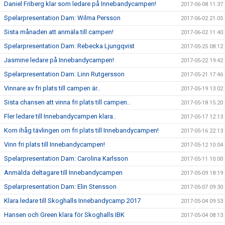
Daniel Friberg klar som ledare på Innebandycampen!
2017-06-08 11:37
Spelarpresentation Dam: Wilma Persson
2017-06-02 21:05
Sista månaden att anmäla till campen!
2017-06-02 11:40
Spelarpresentation Dam: Rebecka Ljungqvist
2017-05-25 08:12
Jasmine ledare på Innebandycampen!
2017-05-22 19:42
Spelarpresentation Dam: Linn Rutgersson
2017-05-21 17:46
Vinnare av fri plats till campen är..
2017-05-19 13:02
Sista chansen att vinna fri plats till campen..
2017-05-18 15:20
Fler ledare till Innebandycampen klara..
2017-05-17 12:13
Kom ihåg tävlingen om fri plats till Innebandycampen!
2017-05-16 22:13
Vinn fri plats till Innebandycampen!
2017-05-12 10:04
Spelarpresentation Dam: Carolina Karlsson
2017-05-11 10:00
Anmälda deltagare till Innebandycampen
2017-05-09 18:19
Spelarpresentation Dam: Elin Stensson
2017-05-07 09:30
Klara ledare till Skoghalls Innebandycamp 2017
2017-05-04 09:53
Hansen och Green klara för Skoghalls IBK
2017-05-04 08:13