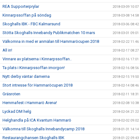
REA Supporterprylar
2018-03-09 10:07
Kinnarpssoffan på söndag
2018-03-08 14:58
Skoghalls IBK - FBC Kalmarsund
2018-03-06 08:42
Stötta Skoghalls Innebandy Publikmatchen 10 mars
2018-03-01 09:01
Välkomna in med er anmälan till Hammaröcupen 2018
2018-02-22 11:46
All in!
2018-02-17 08:27
Vinnare av platserna i Kinnarpssoffan..
2018-02-16 17:01
Ta plats i Kinnarpssoffan imorgon!
2018-02-16 08:56
Nytt derby väntar damerna
2018-02-15 19:50
Stort intresse för Hammaröcupen 2018
2018-02-14 08:46
Gräsroten
2018-02-11 18:31
Hemmafest i Hammarö Arena!
2018-02-08 10:38
Lyckad DM helg
2018-02-04 21:22
Helghandla på ICA Kvantum Hammarö
2018-02-02 09:02
Välkomna till Skoghalls Innebandycamp 2018
2018-01-31 14:14
Restaurangchansen Skoghalls IBK
2018-01-22 09:43