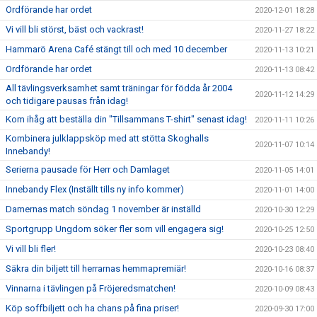
Ordförande har ordet
2020-12-01 18:28
Vi vill bli störst, bäst och vackrast!
2020-11-27 18:22
Hammarö Arena Café stängt till och med 10 december
2020-11-13 10:21
Ordförande har ordet
2020-11-13 08:42
All tävlingsverksamhet samt träningar för födda år 2004
2020-11-12 14:29
och tidigare pausas från idag!
Kom ihåg att beställa din "Tillsammans T-shirt" senast idag!
2020-11-11 10:26
Kombinera julklappsköp med att stötta Skoghalls
2020-11-07 10:14
Innebandy!
Serierna pausade för Herr och Damlaget
2020-11-05 14:01
Innebandy Flex (Inställt tills ny info kommer)
2020-11-01 14:00
Damernas match söndag 1 november är inställd
2020-10-30 12:29
Sportgrupp Ungdom söker fler som vill engagera sig!
2020-10-25 12:50
Vi vill bli fler!
2020-10-23 08:40
Säkra din biljett till herrarnas hemmapremiär!
2020-10-16 08:37
Vinnarna i tävlingen på Fröjeredsmatchen!
2020-10-09 08:43
Köp soffbiljett och ha chans på fina priser!
2020-09-30 17:00