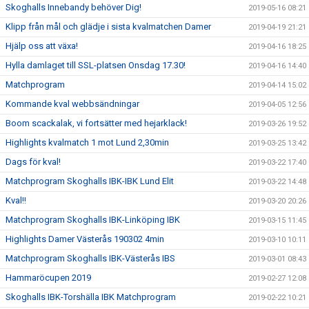
Skoghalls Innebandy behöver Dig!
2019-05-16 08:21
Klipp från mål och glädje i sista kvalmatchen Damer
2019-04-19 21:21
Hjälp oss att växa!
2019-04-16 18:25
Hylla damlaget till SSL-platsen Onsdag 17.30!
2019-04-16 14:40
Matchprogram
2019-04-14 15:02
Kommande kval webbsändningar
2019-04-05 12:56
Boom scackalak, vi fortsätter med hejarklack!
2019-03-26 19:52
Highlights kvalmatch 1 mot Lund 2,30min
2019-03-25 13:42
Dags för kval!
2019-03-22 17:40
Matchprogram Skoghalls IBK-IBK Lund Elit
2019-03-22 14:48
Kval!!
2019-03-20 20:26
Matchprogram Skoghalls IBK-Linköping IBK
2019-03-15 11:45
Highlights Damer Västerås 190302 4min
2019-03-10 10:11
Matchprogram Skoghalls IBK-Västerås IBS
2019-03-01 08:43
Hammaröcupen 2019
2019-02-27 12:08
Skoghalls IBK-Torshälla IBK Matchprogram
2019-02-22 10:21