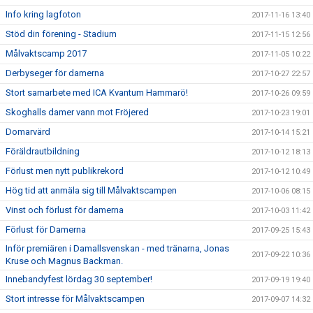
Info kring lagfoton
2017-11-16 13:40
Stöd din förening - Stadium
2017-11-15 12:56
Målvaktscamp 2017
2017-11-05 10:22
Derbyseger för damerna
2017-10-27 22:57
Stort samarbete med ICA Kvantum Hammarö!
2017-10-26 09:59
Skoghalls damer vann mot Fröjered
2017-10-23 19:01
Domarvärd
2017-10-14 15:21
Föräldrautbildning
2017-10-12 18:13
Förlust men nytt publikrekord
2017-10-12 10:49
Hög tid att anmäla sig till Målvaktscampen
2017-10-06 08:15
Vinst och förlust för damerna
2017-10-03 11:42
Förlust för Damerna
2017-09-25 15:43
Inför premiären i Damallsvenskan - med tränarna, Jonas
2017-09-22 10:36
Kruse och Magnus Backman.
Innebandyfest lördag 30 september!
2017-09-19 19:40
Stort intresse för Målvaktscampen
2017-09-07 14:32