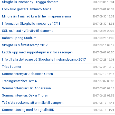
Skoghalls innebandy - Trygga domare
2017-09-06 13:04
Lockerud gästar Hammarö Arena
2017-09-01 08:39
Mindre än 1 månad kvar till hemmapremiärerna
2017-08-30 15:32
Information Skoghalls Innebandy 17/18
2017-08-30 11:35
SSL-rutinerat nyförvärv till damerna
2017-08-28 20:06
Rabattkupong Stadium
2017-08-25 14:00
Skoghalls Målvaktscamp 2017!
2017-08-16 09:12
Ladda upp med supporterprylar inför säsongen!
2017-08-07 08:50
Info till alla deltagare på Skoghalls Innebandycamp 2017
2017-07-28 19:08
Triss i damer
2017-07-24 10:10
Sommarintervjun: Sebastian Green
2017-07-13 14:17
Träningsmatcher Herr A
2017-07-07 08:00
Sommarintervjun: Elin Andersson
2017-07-05 09:15
Sommarintervjun: Oskar Thoren
2017-06-29 08:55
Två sista veckorna att anmäla till campen!
2017-06-19 17:46
Sommarläsning med Skoghalls IBK
2017-06-15 11:24