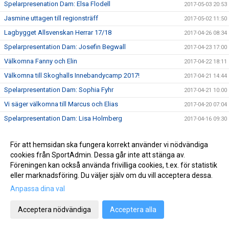
Spelarpresenation Dam: Elsa Flodell
2017-05-03 20:53
Jasmine uttagen till regionsträff
2017-05-02 11:50
Lagbygget Allsvenskan Herrar 17/18
2017-04-26 08:34
Spelarpresentation Dam: Josefin Begwall
2017-04-23 17:00
Välkomna Fanny och Elin
2017-04-22 18:11
Välkomna till Skoghalls Innebandycamp 2017!
2017-04-21 14:44
Spelarpresentation Dam: Sophia Fyhr
2017-04-21 10:00
Vi säger välkomna till Marcus och Elias
2017-04-20 07:04
Spelarpresentation Dam: Lisa Holmberg
2017-04-16 09:30
Spelarpresentation Dam: Nelly Swahn
2017-04-14 09:30
För att hemsidan ska fungera korrekt använder vi nödvändiga
Vi hälsar Marcus Pontusson välkommen till Skoghalls
2017-04-13 08:28
cookies från SportAdmin. Dessa går inte att stänga av.
Innebandy!
Föreningen kan också använda frivilliga cookies, t.ex. för statistik
Årets upplaga av Hammaröcupen är spelad
2017-04-12 09:54
eller marknadsföring. Du väljer själv om du vill acceptera dessa.
Spelarpresentation Dam: Sara Höögh
2017-04-09 16:26
Anpassa dina val
Spelarpresentation Dam: Elin W
2017-04-05 17:59
Acceptera nödvändiga
Acceptera alla
Lyckad första helg med Hammaröcupen
2017-04-03 19:03
Herrarna klara för Allsvenskan!
2017-04-01 21:04