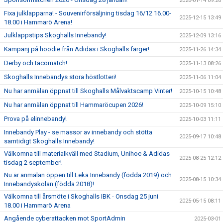
2026-01-14 09:26
Fixa julklapparna! - Souvenirförsäljning tisdag 16/12 16.00-
2025-12-15 13:49
18.00 i Hammarö Arena!
Julklappstips Skoghalls Innebandy!
2025-12-09 13:16
Kampanj på hoodie från Adidas i Skoghalls färger!
2025-11-26 14:34
Derby och tacomatch!
2025-11-13 08:26
Skoghalls Innebandys stora höstlotteri!
2025-11-06 11:04
Nu har anmälan öppnat till Skoghalls Målvaktscamp Vinter!
2025-10-15 10:48
Nu har anmälan öppnat till Hammaröcupen 2026!
2025-10-09 15:10
Prova på elinnebandy!
2025-10-03 11:11
Innebandy Play - se massor av innebandy och stötta
2025-09-17 10:48
samtidigt Skoghalls Innebandy!
Välkomna till materialkväll med Stadium, Unihoc & Adidas
2025-08-25 12:12
tisdag 2 september!
Nu är anmälan öppen till Leka Innebandy (födda 2019) och
2025-08-15 10:34
Innebandyskolan (födda 2018)!
Välkomna till årsmöte i Skoghalls IBK - Onsdag 25 juni
2025-05-15 08:11
18.00 i Hammarö Arena
Angående cyberattacken mot SportAdmin
2025-03-01