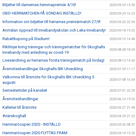
Biljetter till damernas hemmapremiär 4/10!
2020-09-29 15:30
OBS! HERRMATCHEN PÅ SÖNDAG INSTÄLLD!
2020-09-23 16:22
Information om biljetter till herrarnas premiärmatch 27/9!
2020-09-20 22:34
Anmälan öppnad till Innebandyskolan och Leka Innebandy!
2020-09-18 19:25
Rabattkupong på Stadium!
2020-09-10 14:48
Riktlinjer kring träningar och träningsmatcher för Skoghalls
2020-08-28 18:24
Innebandy med anledning av covid-19
Livesändning av herrarnas första träningsmatch på lördag!
2020-08-13 14:20
Årsmöteshandlingar Skoghalls IBK Utveckling
2020-07-29 11:17
Välkomna till årsmöte för Skoghalls IBK Utveckling 5
2020-07-08 16:54
augusti
Semestertider på kansliet
2020-07-01 22:29
Årsmöteshandlingar
2020-06-14 19:55
Kallelse till årsmöte
2020-05-27 21:48
#viärskoghall
2020-04-29 21:22
Hammaröcupen 2020 - INSTÄLLD
2020-03-26 08:37
Hammaröcupen 2020 FLYTTAS FRAM
2020-03-14 15:25