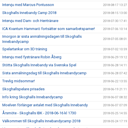
Intervju med Marcus Pontusson
2018-08-17 13:27
Skoghalls Innebandy Camp 2018
2018-08-15 13:00
Intervju med Dam- och Herrtränare
2018-07-30 17:41
ICA Kvantum Hammarö fortsätter som samarbetsparner!
2018-07-06 10:14
Imorgon är sista anmälningsdagen till Skoghalls
2018-07-05 08:01
Innebandycamp
Spelartankar om 3D träning
2018-07-02 10:59
Intervju med fystränare Robin Åberg
2018-06-29 19:12
Stötta Skoghalls Innebandy via Svenska Spel
2018-06-28 14:11
Sista anmälningsdag till Skoghalls Innebandycamp
2018-06-28 07:42
Trevlig midsommar!
2018-06-22 13:55
Skoghallspelare prisades
2018-06-19 21:11
Info kring Skoghalls Innebandycamp
2018-06-07 08:32
Moelven förlänger avtalet med Skoghalls Innebandy
2018-06-07 07:09
Årsmöte - Skoghalls IBK - 2018-06-16 kl 1730
2018-05-25 14:55
Välkommen till Skoghalls Innebandycamp 2018
2018-05-24 17:19