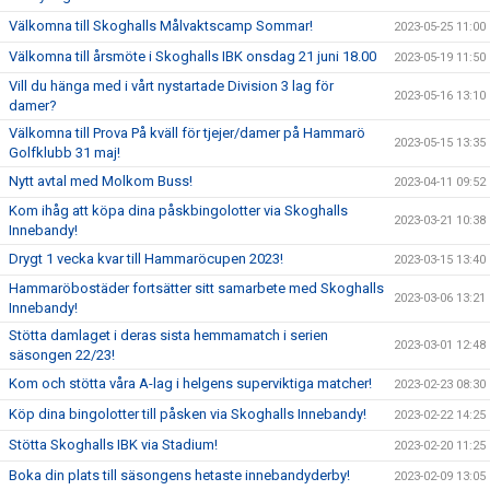
Välkomna till Skoghalls Målvaktscamp Sommar!
2023-05-25 11:00
Välkomna till årsmöte i Skoghalls IBK onsdag 21 juni 18.00
2023-05-19 11:50
Vill du hänga med i vårt nystartade Division 3 lag för
2023-05-16 13:10
damer?
Välkomna till Prova På kväll för tjejer/damer på Hammarö
2023-05-15 13:35
Golfklubb 31 maj!
Nytt avtal med Molkom Buss!
2023-04-11 09:52
Kom ihåg att köpa dina påskbingolotter via Skoghalls
2023-03-21 10:38
Innebandy!
Drygt 1 vecka kvar till Hammaröcupen 2023!
2023-03-15 13:40
Hammaröbostäder fortsätter sitt samarbete med Skoghalls
2023-03-06 13:21
Innebandy!
Stötta damlaget i deras sista hemmamatch i serien
2023-03-01 12:48
säsongen 22/23!
Kom och stötta våra A-lag i helgens superviktiga matcher!
2023-02-23 08:30
Köp dina bingolotter till påsken via Skoghalls Innebandy!
2023-02-22 14:25
Stötta Skoghalls IBK via Stadium!
2023-02-20 11:25
Boka din plats till säsongens hetaste innebandyderby!
2023-02-09 13:05