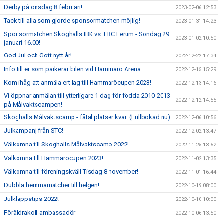
Derby på onsdag 8 februari!
2023-02-06 12:53
Tack till alla som gjorde sponsormatchen möjlig!
2023-01-31 14:23
Sponsormatchen Skoghalls IBK vs. FBC Lerum - Söndag 29
2023-01-02 10:50
januari 16.00!
God Jul och Gott nytt år!
2022-12-22 17:34
Info till er som parkerar bilen vid Hammarö Arena
2022-12-15 15:29
Kom ihåg att anmäla ert lag till Hammaröcupen 2023!
2022-12-13 14:16
Vi öppnar anmälan till ytterligare 1 dag för födda 2010-2013
2022-12-12 14:55
på Målvaktscampen!
Skoghalls Målvaktscamp - fåtal platser kvar! (Fullbokad nu)
2022-12-06 10:56
Julkampanj från STC!
2022-12-02 13:47
Välkomna till Skoghalls Målvaktscamp 2022!
2022-11-25 13:52
Välkomna till Hammaröcupen 2023!
2022-11-02 13:35
Välkomna till föreningskväll Tisdag 8 november!
2022-11-01 16:44
Dubbla hemmamatcher till helgen!
2022-10-19 08:00
Julklappstips 2022!
2022-10-10 10:00
Föräldrakoll-ambassadör
2022-10-06 13:50