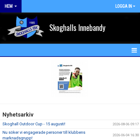
HEM
LOGGA IN
Skoghalls Innebandy
HEM
NYHETER
FÖRENINGEN
KALENDER
Nyhetsarkiv
MATCHER
Skoghall Outdoor Cup - 15 augusti!
2026-08-06 09:17
MEDLEM
Nu söker vi engagerade personer till klubbens
2026-06-04 16:30
marknadsgrupp!