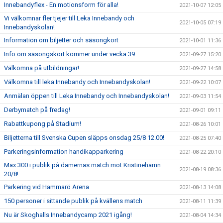
Innebandyflex - En motionsform för alla!
2021-10-07 12:05
Vi välkomnar fler tjejer till Leka Innebandy och
2021-10-05 07:19
Innebandyskolan!
Information om biljetter och säsongkort
2021-10-01 11:36
Info om säsongskort kommer under vecka 39
2021-09-27 15:20
Välkomna på utbildningar!
2021-09-27 14:58
Välkomna till leka Innebandy och Innebandyskolan!
2021-09-22 10:07
Anmälan öppen till Leka Innebandy och Innebandyskolan!
2021-09-03 11:54
Derbymatch på fredag!
2021-09-01 09:11
Rabattkupong på Stadium!
2021-08-26 10:01
Biljetterna till Svenska Cupen släpps onsdag 25/8 12.00!
2021-08-25 07:40
Parkeringsinformation handikapparkering
2021-08-22 20:10
Max 300 i publik på damernas match mot Kristinehamn
2021-08-19 08:36
20/8!
Parkering vid Hammarö Arena
2021-08-13 14:08
150 personer i sittande publik på kvällens match
2021-08-11 11:39
Nu är Skoghalls Innebandycamp 2021 igång!
2021-08-04 14:34