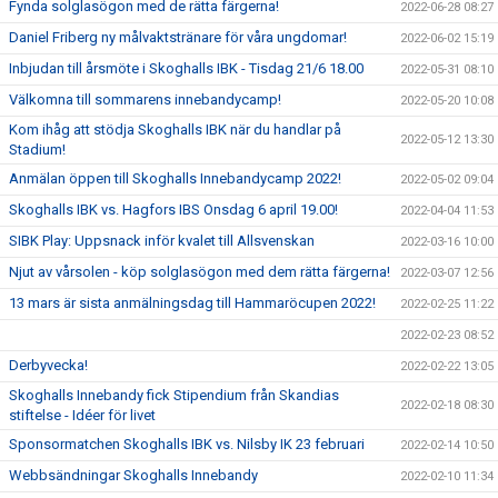
Fynda solglasögon med de rätta färgerna!
2022-06-28 08:27
Daniel Friberg ny målvaktstränare för våra ungdomar!
2022-06-02 15:19
Inbjudan till årsmöte i Skoghalls IBK - Tisdag 21/6 18.00
2022-05-31 08:10
Välkomna till sommarens innebandycamp!
2022-05-20 10:08
Kom ihåg att stödja Skoghalls IBK när du handlar på
2022-05-12 13:30
Stadium!
Anmälan öppen till Skoghalls Innebandycamp 2022!
2022-05-02 09:04
Skoghalls IBK vs. Hagfors IBS Onsdag 6 april 19.00!
2022-04-04 11:53
SIBK Play: Uppsnack inför kvalet till Allsvenskan
2022-03-16 10:00
Njut av vårsolen - köp solglasögon med dem rätta färgerna!
2022-03-07 12:56
13 mars är sista anmälningsdag till Hammaröcupen 2022!
2022-02-25 11:22
2022-02-23 08:52
Derbyvecka!
2022-02-22 13:05
Skoghalls Innebandy fick Stipendium från Skandias
2022-02-18 08:30
stiftelse - Idéer för livet
Sponsormatchen Skoghalls IBK vs. Nilsby IK 23 februari
2022-02-14 10:50
Webbsändningar Skoghalls Innebandy
2022-02-10 11:34