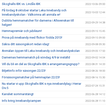
Skoghalls IBK vs. Lindås IBK
2022-10-06 09:00
På lördag 8 oktober startar Leka Innebandy och
2022-10-03 12:44
Innebandyskolan - Välkomna att anmäla er!
Dubbla hemmamatcher för damerna i Allsvenskan till
2022-09-29 14:38
helgen!
Hemmapremiär och jubileum!
2022-09-15 15:45
Prova på innebandy med flickor födda 2013!
2022-09-15 09:00
Säkra ditt säsongskort redan idag!
2022-09-08 09:30
Anmälan öppen till Leka Innebandy och Innebandyskolan
2022-09-05 17:50
Damernas hemmamatch på söndag 4/9 är inställd
2022-09-02 14:04
Vill du bli en del av Skoghalls IBK:s arrangemangsgrupp?
2022-08-31 14:33
Biljettinfo inför säsongen 22/23!
2022-08-26 18:00
Försäsongsmatcher på hemmaplan 22/23!
2022-08-16 15:30
Nu startar vi upp Skoghalls IBK:s nya innebandylag i Herrar
2022-07-24 15:31
Div.5
Kansliet sommarstängt
2022-06-28 14:12
Info kring Innebandycampen
2022-06-28 11:10