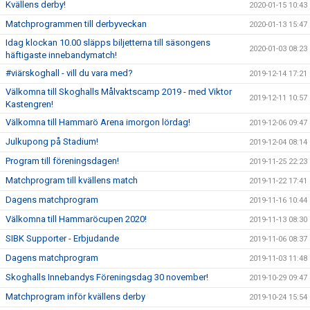
Kvällens derby!
2020-01-15 10:43
Matchprogrammen till derbyveckan
2020-01-13 15:47
Idag klockan 10.00 släpps biljetterna till säsongens
2020-01-03 08:23
häftigaste innebandymatch!
#viärskoghall - vill du vara med?
2019-12-14 17:21
Välkomna till Skoghalls Målvaktscamp 2019 - med Viktor
2019-12-11 10:57
Kastengren!
Välkomna till Hammarö Arena imorgon lördag!
2019-12-06 09:47
Julkupong på Stadium!
2019-12-04 08:14
Program till föreningsdagen!
2019-11-25 22:23
Matchprogram till kvällens match
2019-11-22 17:41
Dagens matchprogram
2019-11-16 10:44
Välkomna till Hammaröcupen 2020!
2019-11-13 08:30
SIBK Supporter - Erbjudande
2019-11-06 08:37
Dagens matchprogram
2019-11-03 11:48
Skoghalls Innebandys Föreningsdag 30 november!
2019-10-29 09:47
Matchprogram inför kvällens derby
2019-10-24 15:54