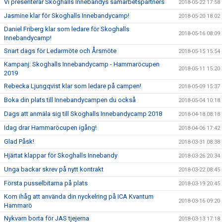
Vi presenterar Skoghalls Innebandys samarbetspartners
2018-05-22 17:58
Jasmine klar för Skoghalls Innebandycamp!
2018-05-20 18:02
Daniel Friberg klar som ledare för Skoghalls
2018-05-16 08:09
Innebandycamp!
Snart dags för Ledarmöte och Årsmöte
2018-05-15 15:54
Kampanj: Skoghalls Innebandycamp - Hammaröcupen
2018-05-11 15:20
2019
Rebecka Ljungqvist klar som ledare på campen!
2018-05-09 15:37
Boka din plats till Innebandycampen du också
2018-05-04 10:18
Dags att anmäla sig till Skoghalls Innebandycamp 2018
2018-04-18 08:18
Idag drar Hammaröcupen igång!
2018-04-06 17:42
Glad Påsk!
2018-03-31 08:38
Hjärtat klappar för Skoghalls Innebandy
2018-03-26 20:34
Unga backar skrev på nytt kontrakt
2018-03-22 08:45
Första pusselbitarna på plats
2018-03-19 20:45
Kom ihåg att använda din nyckelring på ICA Kvantum
2018-03-16 09:20
Hammarö
Nykvarn borta för JAS tjejerna
2018-03-13 17:18