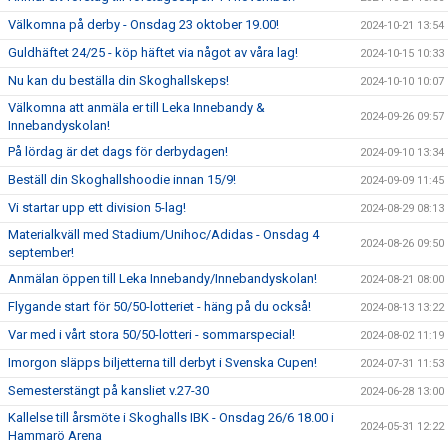
Välkomna på derby - Onsdag 23 oktober 19.00!
2024-10-21 13:54
Guldhäftet 24/25 - köp häftet via något av våra lag!
2024-10-15 10:33
Nu kan du beställa din Skoghallskeps!
2024-10-10 10:07
Välkomna att anmäla er till Leka Innebandy &
2024-09-26 09:57
Innebandyskolan!
På lördag är det dags för derbydagen!
2024-09-10 13:34
Beställ din Skoghallshoodie innan 15/9!
2024-09-09 11:45
Vi startar upp ett division 5-lag!
2024-08-29 08:13
Materialkväll med Stadium/Unihoc/Adidas - Onsdag 4
2024-08-26 09:50
september!
Anmälan öppen till Leka Innebandy/Innebandyskolan!
2024-08-21 08:00
Flygande start för 50/50-lotteriet - häng på du också!
2024-08-13 13:22
Var med i vårt stora 50/50-lotteri - sommarspecial!
2024-08-02 11:19
Imorgon släpps biljetterna till derbyt i Svenska Cupen!
2024-07-31 11:53
Semesterstängt på kansliet v.27-30
2024-06-28 13:00
Kallelse till årsmöte i Skoghalls IBK - Onsdag 26/6 18.00 i
2024-05-31 12:22
Hammarö Arena