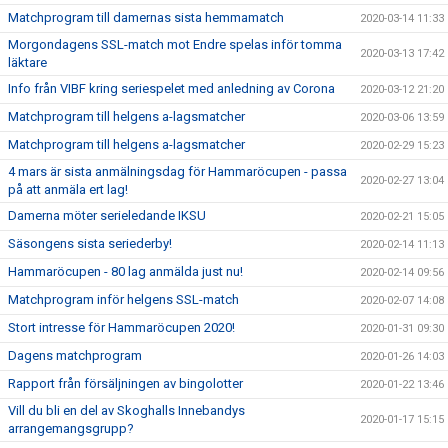
Matchprogram till damernas sista hemmamatch
2020-03-14 11:33
Morgondagens SSL-match mot Endre spelas inför tomma
2020-03-13 17:42
läktare
Info från VIBF kring seriespelet med anledning av Corona
2020-03-12 21:20
Matchprogram till helgens a-lagsmatcher
2020-03-06 13:59
Matchprogram till helgens a-lagsmatcher
2020-02-29 15:23
4 mars är sista anmälningsdag för Hammaröcupen - passa
2020-02-27 13:04
på att anmäla ert lag!
Damerna möter serieledande IKSU
2020-02-21 15:05
Säsongens sista seriederby!
2020-02-14 11:13
Hammaröcupen - 80 lag anmälda just nu!
2020-02-14 09:56
Matchprogram inför helgens SSL-match
2020-02-07 14:08
Stort intresse för Hammaröcupen 2020!
2020-01-31 09:30
Dagens matchprogram
2020-01-26 14:03
Rapport från försäljningen av bingolotter
2020-01-22 13:46
Vill du bli en del av Skoghalls Innebandys
2020-01-17 15:15
arrangemangsgrupp?