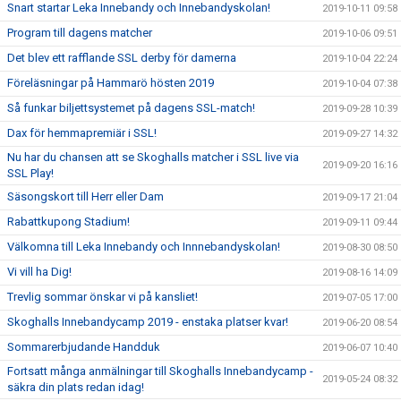
Snart startar Leka Innebandy och Innebandyskolan!
2019-10-11 09:58
Program till dagens matcher
2019-10-06 09:51
Det blev ett rafflande SSL derby för damerna
2019-10-04 22:24
Föreläsningar på Hammarö hösten 2019
2019-10-04 07:38
Så funkar biljettsystemet på dagens SSL-match!
2019-09-28 10:39
Dax för hemmapremiär i SSL!
2019-09-27 14:32
Nu har du chansen att se Skoghalls matcher i SSL live via
2019-09-20 16:16
SSL Play!
Säsongskort till Herr eller Dam
2019-09-17 21:04
Rabattkupong Stadium!
2019-09-11 09:44
Välkomna till Leka Innebandy och Innnebandyskolan!
2019-08-30 08:50
Vi vill ha Dig!
2019-08-16 14:09
Trevlig sommar önskar vi på kansliet!
2019-07-05 17:00
Skoghalls Innebandycamp 2019 - enstaka platser kvar!
2019-06-20 08:54
Sommarerbjudande Handduk
2019-06-07 10:40
Fortsatt många anmälningar till Skoghalls Innebandycamp -
2019-05-24 08:32
säkra din plats redan idag!