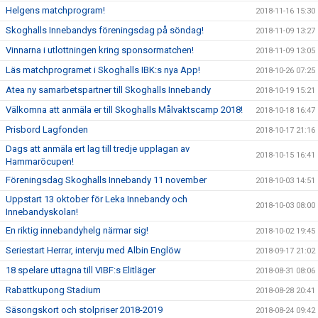
Helgens matchprogram!
2018-11-16 15:30
Skoghalls Innebandys föreningsdag på söndag!
2018-11-09 13:27
Vinnarna i utlottningen kring sponsormatchen!
2018-11-09 13:05
Läs matchprogramet i Skoghalls IBK:s nya App!
2018-10-26 07:25
Atea ny samarbetspartner till Skoghalls Innebandy
2018-10-19 15:21
Välkomna att anmäla er till Skoghalls Målvaktscamp 2018!
2018-10-18 16:47
Prisbord Lagfonden
2018-10-17 21:16
Dags att anmäla ert lag till tredje upplagan av
2018-10-15 16:41
Hammaröcupen!
Föreningsdag Skoghalls Innebandy 11 november
2018-10-03 14:51
Uppstart 13 oktober för Leka Innebandy och
2018-10-03 08:00
Innebandyskolan!
En riktig innebandyhelg närmar sig!
2018-10-02 19:45
Seriestart Herrar, intervju med Albin Englöw
2018-09-17 21:02
18 spelare uttagna till VIBF:s Elitläger
2018-08-31 08:06
Rabattkupong Stadium
2018-08-28 20:41
Säsongskort och stolpriser 2018-2019
2018-08-24 09:42