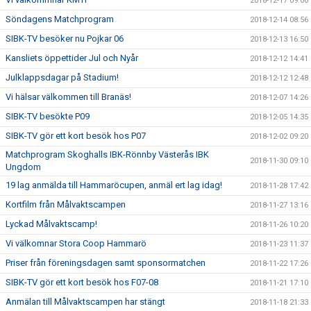
2018-12-17 09:00
Söndagens Matchprogram
2018-12-14 08:56
SIBK-TV besöker nu Pojkar 06
2018-12-13 16:50
Kansliets öppettider Jul och Nyår
2018-12-12 14:41
Julklappsdagar på Stadium!
2018-12-12 12:48
Vi hälsar välkommen till Branäs!
2018-12-07 14:26
SIBK-TV besökte P09
2018-12-05 14:35
SIBK-TV gör ett kort besök hos P07
2018-12-02 09:20
Matchprogram Skoghalls IBK-Rönnby Västerås IBK
2018-11-30 09:10
Ungdom
19 lag anmälda till Hammaröcupen, anmäl ert lag idag!
2018-11-28 17:42
Kortfilm från Målvaktscampen
2018-11-27 13:16
Lyckad Målvaktscamp!
2018-11-26 10:20
Vi välkomnar Stora Coop Hammarö
2018-11-23 11:37
Priser från föreningsdagen samt sponsormatchen
2018-11-22 17:26
SIBK-TV gör ett kort besök hos F07-08
2018-11-21 17:10
Anmälan till Målvaktscampen har stängt
2018-11-18 21:33