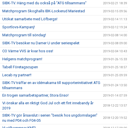
SIBK-TV. Häng med du också på "ATG tillsammans"
2019-02-21 18:39
Matchprogram Skoghalls IBK-Lockerud Mariestad
2019-02-15 09:56
Utökat samarbete med Löfbergs!
2019-02-14 11:13
Sportlovs-Kampanj!
2019-02-12 19:24
Matchprogram till söndag!
2019-02-08 14:00
SIBK-TV besöker nu Damer U under seriespelet
2019-02-08 09:00
CO Värme VVS är kvar hos oss!
2019-02-04 10:43
Helgens matchprogram!
2019-01-26 15:33
Tabell Företagscupen
2019-01-25 18:57
Lecab ny partner!!
2019-01-25 09:59
SIBK-TV träffar en av idémakarna till supporterinitiativet ATG
2019-01-24 13:50
tillsammans
En trogen samarbetspartner, Stora Enso!
2019-01-14 07:59
Vi önskar alla en riktigt God Jul och ett fint innebandy år
2018-12-22 13:57
2019
SIBK-TV gör årsavslut i serien "besök hos ungdomslagen"
2018-12-20 19:52
nu med P04 och F04-05
Vi välkommnar KMTI