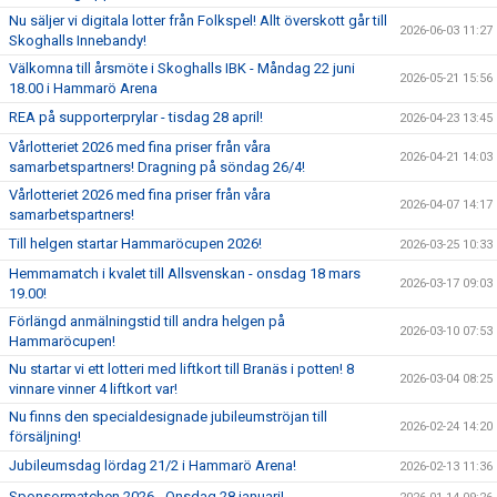
SOUVENIRER
Nu säljer vi digitala lotter från Folkspel! Allt överskott går till
2026-06-03 11:27
Skoghalls Innebandy!
KONTAKTA OSS
Välkomna till årsmöte i Skoghalls IBK - Måndag 22 juni
2026-05-21 15:56
18.00 i Hammarö Arena
KONTAKTUPPGIFTER VÅRA LAG
REA på supporterprylar - tisdag 28 april!
2026-04-23 13:45
Vårlotteriet 2026 med fina priser från våra
2026-04-21 14:03
samarbetspartners! Dragning på söndag 26/4!
Vårlotteriet 2026 med fina priser från våra
2026-04-07 14:17
samarbetspartners!
Till helgen startar Hammaröcupen 2026!
2026-03-25 10:33
Hemmamatch i kvalet till Allsvenskan - onsdag 18 mars
2026-03-17 09:03
19.00!
Förlängd anmälningstid till andra helgen på
2026-03-10 07:53
Hammaröcupen!
Nu startar vi ett lotteri med liftkort till Branäs i potten! 8
2026-03-04 08:25
vinnare vinner 4 liftkort var!
Nu finns den specialdesignade jubileumströjan till
2026-02-24 14:20
försäljning!
Jubileumsdag lördag 21/2 i Hammarö Arena!
2026-02-13 11:36
Sponsormatchen 2026 - Onsdag 28 januari!