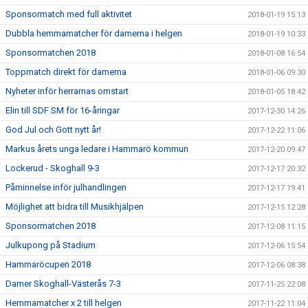
Sponsormatch med full aktivitet
2018-01-19 15:13
Dubbla hemmamatcher för damerna i helgen
2018-01-19 10:33
Sponsormatchen 2018
2018-01-08 16:54
Toppmatch direkt för damerna
2018-01-06 09:30
Nyheter inför herrarnas omstart
2018-01-05 18:42
Elin till SDF SM för 16-åringar
2017-12-30 14:26
God Jul och Gott nytt år!
2017-12-22 11:06
Markus årets unga ledare i Hammarö kommun
2017-12-20 09:47
Lockerud - Skoghall 9-3
2017-12-17 20:32
Påminnelse inför julhandlingen
2017-12-17 19:41
Möjlighet att bidra till Musikhjälpen
2017-12-15 12:28
Sponsormatchen 2018
2017-12-08 11:15
Julkupong på Stadium
2017-12-06 15:54
Hammaröcupen 2018
2017-12-06 08:38
Damer Skoghall-Västerås 7-3
2017-11-25 22:08
Hemmamatcher x 2 till helgen
2017-11-22 11:04