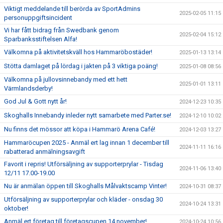
Viktigt meddelande till berörda av SportAdmins
2025-02-05 11:15
personuppgiftsincident
Vi har fått bidrag från Swedbank genom
2025-02-04 15:12
Sparbanksstiftelsen Alfa!
Välkomna på aktivitetskväll hos Hammaröbostäder!
2025-01-13 13:14
Stötta damlaget på lördag i jakten på 3 viktiga poäng!
2025-01-08 08:56
Välkomna på jullovsinnebandy med ett hett
2025-01-01 13:11
Värmlandsderby!
God Jul & Gott nytt år!
2024-12-23 10:35
Skoghalls Innebandy inleder nytt samarbete med Parter.se!
2024-12-10 10:02
Nu finns det mössor att köpa i Hammarö Arena Café!
2024-12-03 13:27
Hammaröcupen 2025 - Anmäl ert lag innan 1 december till
2024-11-11 16:16
rabatterad anmälningsavgift
Favorit i repris! Utförsäljning av supporterprylar - Tisdag
2024-11-06 13:40
12/11 17.00-19.00
Nu är anmälan öppen till Skoghalls Målvaktscamp Vinter!
2024-10-31 08:37
Utförsäljning av supporterprylar och kläder - onsdag 30
2024-10-24 13:31
oktober!
Anmäl ert företag till företagscupen 14 november!
2024-10-24 10:56