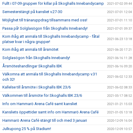
Fullt i 07-09 gruppen för killar på Skoghalls Innebandycamp
2021-07-02 09:44
Semesterstängt på kansliet v.27-30
2021-07-01 12:04
Möjlighet till tränaruppdrag tillsammans med oss!
2021-07-01 11:10
Passa på! Solglasögon från Skoghalls Innebandy!
2021-07-01 09:37
Kom ihåg att anmäla till Skoghalls Innebandycamp - fåtal
2021-06-23 13:18
platser kvar i några grupper!
Kom ihåg att anmäla till årsmötet
2021-06-20 17:21
Solglasögon från Skoghalls Innebandy!
2021-06-16 11:28
Årsmöteshandlingar Skoghalls IBK
2021-06-16 09:20
Välkomna att anmäla till Skoghalls Innebandycamp v.31
2021-06-02 12:33
och 32!
Kallelse till årsmöte i Skoghalls IBK 23/6
2021-06-02 08:33
Välkommen till årsmöte för Skoghalls IBK 23/6
2021-05-17 08:52
Info om Hammarö Arena Café samt kansliet
2021-01-21 15:03
Kansliets öppettider samt info om Hammarö Arena Café
2021-01-05 13:18
Hammarö Arena Café stängt till och med 3 januari
2020-12-09 16:04
Julkupong 25 % på Stadium!
2020-12-09 10:57