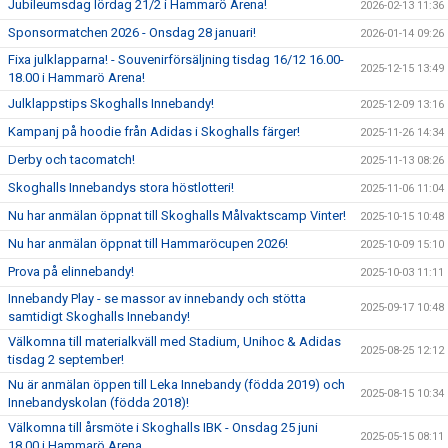
Jubileumsdag lördag 21/2 i Hammarö Arena!
2026-02-13 11:36
Sponsormatchen 2026 - Onsdag 28 januari!
2026-01-14 09:26
Fixa julklapparna! - Souvenirförsäljning tisdag 16/12 16.00-
2025-12-15 13:49
18.00 i Hammarö Arena!
Julklappstips Skoghalls Innebandy!
2025-12-09 13:16
Kampanj på hoodie från Adidas i Skoghalls färger!
2025-11-26 14:34
Derby och tacomatch!
2025-11-13 08:26
Skoghalls Innebandys stora höstlotteri!
2025-11-06 11:04
Nu har anmälan öppnat till Skoghalls Målvaktscamp Vinter!
2025-10-15 10:48
Nu har anmälan öppnat till Hammaröcupen 2026!
2025-10-09 15:10
Prova på elinnebandy!
2025-10-03 11:11
Innebandy Play - se massor av innebandy och stötta
2025-09-17 10:48
samtidigt Skoghalls Innebandy!
Välkomna till materialkväll med Stadium, Unihoc & Adidas
2025-08-25 12:12
tisdag 2 september!
Nu är anmälan öppen till Leka Innebandy (födda 2019) och
2025-08-15 10:34
Innebandyskolan (födda 2018)!
Välkomna till årsmöte i Skoghalls IBK - Onsdag 25 juni
2025-05-15 08:11
18.00 i Hammarö Arena