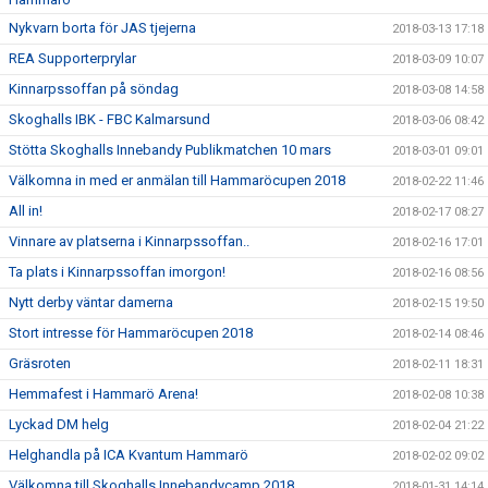
Nykvarn borta för JAS tjejerna
2018-03-13 17:18
REA Supporterprylar
2018-03-09 10:07
Kinnarpssoffan på söndag
2018-03-08 14:58
Skoghalls IBK - FBC Kalmarsund
2018-03-06 08:42
Stötta Skoghalls Innebandy Publikmatchen 10 mars
2018-03-01 09:01
Välkomna in med er anmälan till Hammaröcupen 2018
2018-02-22 11:46
All in!
2018-02-17 08:27
Vinnare av platserna i Kinnarpssoffan..
2018-02-16 17:01
Ta plats i Kinnarpssoffan imorgon!
2018-02-16 08:56
Nytt derby väntar damerna
2018-02-15 19:50
Stort intresse för Hammaröcupen 2018
2018-02-14 08:46
Gräsroten
2018-02-11 18:31
Hemmafest i Hammarö Arena!
2018-02-08 10:38
Lyckad DM helg
2018-02-04 21:22
Helghandla på ICA Kvantum Hammarö
2018-02-02 09:02
Välkomna till Skoghalls Innebandycamp 2018
2018-01-31 14:14