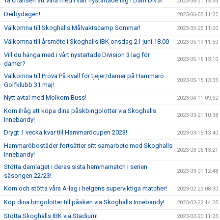
Ta chansen att vara med i vårt nystartade lag i Dam Div.3!
2023-06-21 15:54
Derbydagen!
2023-06-05 11:22
Välkomna till Skoghalls Målvaktscamp Sommar!
2023-05-25 11:00
Välkomna till årsmöte i Skoghalls IBK onsdag 21 juni 18.00
2023-05-19 11:50
Vill du hänga med i vårt nystartade Division 3 lag för
2023-05-16 13:10
damer?
Välkomna till Prova På kväll för tjejer/damer på Hammarö
2023-05-15 13:35
Golfklubb 31 maj!
Nytt avtal med Molkom Buss!
2023-04-11 09:52
Kom ihåg att köpa dina påskbingolotter via Skoghalls
2023-03-21 10:38
Innebandy!
Drygt 1 vecka kvar till Hammaröcupen 2023!
2023-03-15 13:40
Hammaröbostäder fortsätter sitt samarbete med Skoghalls
2023-03-06 13:21
Innebandy!
Stötta damlaget i deras sista hemmamatch i serien
2023-03-01 12:48
säsongen 22/23!
Kom och stötta våra A-lag i helgens superviktiga matcher!
2023-02-23 08:30
Köp dina bingolotter till påsken via Skoghalls Innebandy!
2023-02-22 14:25
Stötta Skoghalls IBK via Stadium!
2023-02-20 11:25