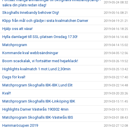
2019-05-24 08:32
säkra din plats redan idag!
Skoghalls Innebandy behöver Dig!
2019-05-16 08:21
Klipp från mål och glädje i sista kvalmatchen Damer
2019-04-19 21:21
Hjälp oss att växa!
2019-04-16 18:25
Hylla damlaget till SSL-platsen Onsdag 17.30!
2019-04-16 14:40
Matchprogram
2019-04-14 15:02
Kommande kval webbsändningar
2019-04-05 12:56
Boom scackalak, vi fortsätter med hejarklack!
2019-03-26 19:52
Highlights kvalmatch 1 mot Lund 2,30min
2019-03-25 13:42
Dags för kval!
2019-03-22 17:40
Matchprogram Skoghalls IBK-IBK Lund Elit
2019-03-22 14:48
Kval!!
2019-03-20 20:26
Matchprogram Skoghalls IBK-Linköping IBK
2019-03-15 11:45
Highlights Damer Västerås 190302 4min
2019-03-10 10:11
Matchprogram Skoghalls IBK-Västerås IBS
2019-03-01 08:43
Hammaröcupen 2019
2019-02-27 12:08