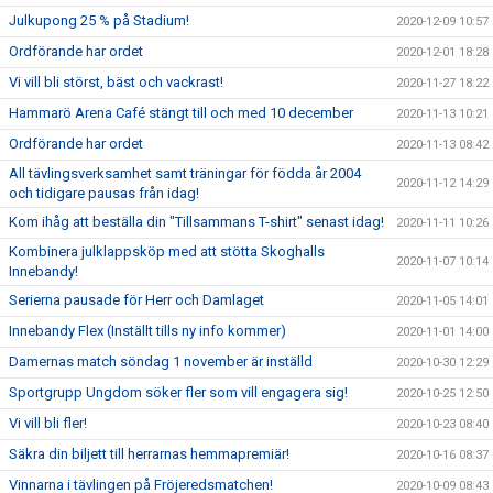
Julkupong 25 % på Stadium!
2020-12-09 10:57
Ordförande har ordet
2020-12-01 18:28
Vi vill bli störst, bäst och vackrast!
2020-11-27 18:22
Hammarö Arena Café stängt till och med 10 december
2020-11-13 10:21
Ordförande har ordet
2020-11-13 08:42
All tävlingsverksamhet samt träningar för födda år 2004
2020-11-12 14:29
och tidigare pausas från idag!
Kom ihåg att beställa din "Tillsammans T-shirt" senast idag!
2020-11-11 10:26
Kombinera julklappsköp med att stötta Skoghalls
2020-11-07 10:14
Innebandy!
Serierna pausade för Herr och Damlaget
2020-11-05 14:01
Innebandy Flex (Inställt tills ny info kommer)
2020-11-01 14:00
Damernas match söndag 1 november är inställd
2020-10-30 12:29
Sportgrupp Ungdom söker fler som vill engagera sig!
2020-10-25 12:50
Vi vill bli fler!
2020-10-23 08:40
Säkra din biljett till herrarnas hemmapremiär!
2020-10-16 08:37
Vinnarna i tävlingen på Fröjeredsmatchen!
2020-10-09 08:43