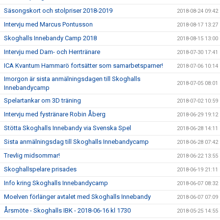
Säsongskort och stolpriser 2018-2019
2018-08-24 09:42
Intervju med Marcus Pontusson
2018-08-17 13:27
Skoghalls Innebandy Camp 2018
2018-08-15 13:00
Intervju med Dam- och Herrtränare
2018-07-30 17:41
ICA Kvantum Hammarö fortsätter som samarbetsparner!
2018-07-06 10:14
Imorgon är sista anmälningsdagen till Skoghalls
2018-07-05 08:01
Innebandycamp
Spelartankar om 3D träning
2018-07-02 10:59
Intervju med fystränare Robin Åberg
2018-06-29 19:12
Stötta Skoghalls Innebandy via Svenska Spel
2018-06-28 14:11
Sista anmälningsdag till Skoghalls Innebandycamp
2018-06-28 07:42
Trevlig midsommar!
2018-06-22 13:55
Skoghallspelare prisades
2018-06-19 21:11
Info kring Skoghalls Innebandycamp
2018-06-07 08:32
Moelven förlänger avtalet med Skoghalls Innebandy
2018-06-07 07:09
Årsmöte - Skoghalls IBK - 2018-06-16 kl 1730
2018-05-25 14:55