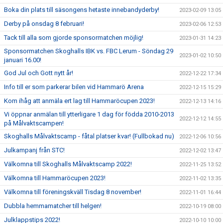
Boka din plats till säsongens hetaste innebandyderby!
2023-02-09 13:05
Derby på onsdag 8 februari!
2023-02-06 12:53
Tack till alla som gjorde sponsormatchen möjlig!
2023-01-31 14:23
Sponsormatchen Skoghalls IBK vs. FBC Lerum - Söndag 29
2023-01-02 10:50
januari 16.00!
God Jul och Gott nytt år!
2022-12-22 17:34
Info till er som parkerar bilen vid Hammarö Arena
2022-12-15 15:29
Kom ihåg att anmäla ert lag till Hammaröcupen 2023!
2022-12-13 14:16
Vi öppnar anmälan till ytterligare 1 dag för födda 2010-2013
2022-12-12 14:55
på Målvaktscampen!
Skoghalls Målvaktscamp - fåtal platser kvar! (Fullbokad nu)
2022-12-06 10:56
Julkampanj från STC!
2022-12-02 13:47
Välkomna till Skoghalls Målvaktscamp 2022!
2022-11-25 13:52
Välkomna till Hammaröcupen 2023!
2022-11-02 13:35
Välkomna till föreningskväll Tisdag 8 november!
2022-11-01 16:44
Dubbla hemmamatcher till helgen!
2022-10-19 08:00
Julklappstips 2022!
2022-10-10 10:00