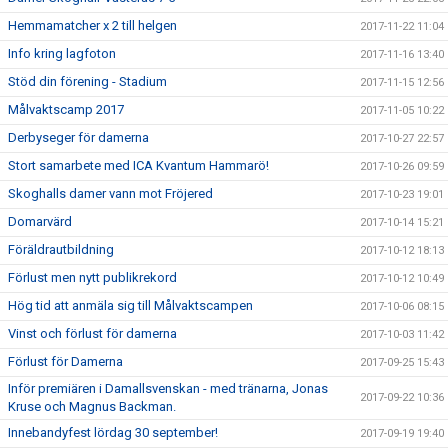
Hemmamatcher x 2 till helgen
2017-11-22 11:04
Info kring lagfoton
2017-11-16 13:40
Stöd din förening - Stadium
2017-11-15 12:56
Målvaktscamp 2017
2017-11-05 10:22
Derbyseger för damerna
2017-10-27 22:57
Stort samarbete med ICA Kvantum Hammarö!
2017-10-26 09:59
Skoghalls damer vann mot Fröjered
2017-10-23 19:01
Domarvärd
2017-10-14 15:21
Föräldrautbildning
2017-10-12 18:13
Förlust men nytt publikrekord
2017-10-12 10:49
Hög tid att anmäla sig till Målvaktscampen
2017-10-06 08:15
Vinst och förlust för damerna
2017-10-03 11:42
Förlust för Damerna
2017-09-25 15:43
Inför premiären i Damallsvenskan - med tränarna, Jonas
2017-09-22 10:36
Kruse och Magnus Backman.
Innebandyfest lördag 30 september!
2017-09-19 19:40