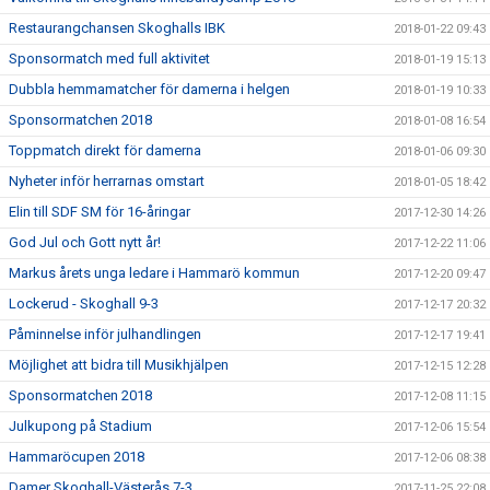
Restaurangchansen Skoghalls IBK
2018-01-22 09:43
Sponsormatch med full aktivitet
2018-01-19 15:13
Dubbla hemmamatcher för damerna i helgen
2018-01-19 10:33
Sponsormatchen 2018
2018-01-08 16:54
Toppmatch direkt för damerna
2018-01-06 09:30
Nyheter inför herrarnas omstart
2018-01-05 18:42
Elin till SDF SM för 16-åringar
2017-12-30 14:26
God Jul och Gott nytt år!
2017-12-22 11:06
Markus årets unga ledare i Hammarö kommun
2017-12-20 09:47
Lockerud - Skoghall 9-3
2017-12-17 20:32
Påminnelse inför julhandlingen
2017-12-17 19:41
Möjlighet att bidra till Musikhjälpen
2017-12-15 12:28
Sponsormatchen 2018
2017-12-08 11:15
Julkupong på Stadium
2017-12-06 15:54
Hammaröcupen 2018
2017-12-06 08:38
Damer Skoghall-Västerås 7-3
2017-11-25 22:08