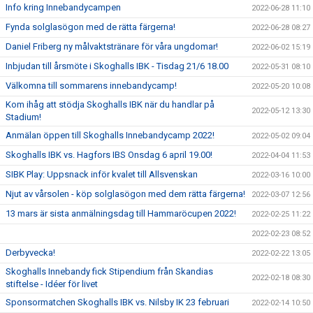
Info kring Innebandycampen
2022-06-28 11:10
Fynda solglasögon med de rätta färgerna!
2022-06-28 08:27
Daniel Friberg ny målvaktstränare för våra ungdomar!
2022-06-02 15:19
Inbjudan till årsmöte i Skoghalls IBK - Tisdag 21/6 18.00
2022-05-31 08:10
Välkomna till sommarens innebandycamp!
2022-05-20 10:08
Kom ihåg att stödja Skoghalls IBK när du handlar på
2022-05-12 13:30
Stadium!
Anmälan öppen till Skoghalls Innebandycamp 2022!
2022-05-02 09:04
Skoghalls IBK vs. Hagfors IBS Onsdag 6 april 19.00!
2022-04-04 11:53
SIBK Play: Uppsnack inför kvalet till Allsvenskan
2022-03-16 10:00
Njut av vårsolen - köp solglasögon med dem rätta färgerna!
2022-03-07 12:56
13 mars är sista anmälningsdag till Hammaröcupen 2022!
2022-02-25 11:22
2022-02-23 08:52
Derbyvecka!
2022-02-22 13:05
Skoghalls Innebandy fick Stipendium från Skandias
2022-02-18 08:30
stiftelse - Idéer för livet
Sponsormatchen Skoghalls IBK vs. Nilsby IK 23 februari
2022-02-14 10:50