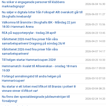
Nu söker vi engagerade personer till klubbens
2026-06-04 16:30
marknadsgrupp!
Nu säljer vi digitala lotter från Folkspel! Allt överskott går till
2026-06-03 11:27
Skoghalls Innebandy!
Välkomna till årsmöte i Skoghalls IBK - Måndag 22 juni
2026-05-21 15:56
18.00 i Hammarö Arena
REA på supporterprylar - tisdag 28 april!
2026-04-23 13:45
Vårlotteriet 2026 med fina priser från våra
2026-04-21 14:03
samarbetspartners! Dragning på söndag 26/4!
Vårlotteriet 2026 med fina priser från våra
2026-04-07 14:17
samarbetspartners!
Till helgen startar Hammaröcupen 2026!
2026-03-25 10:33
Hemmamatch i kvalet till Allsvenskan - onsdag 18 mars
2026-03-17 09:03
19.00!
Förlängd anmälningstid till andra helgen på
2026-03-10 07:53
Hammaröcupen!
Nu startar vi ett lotteri med liftkort till Branäs i potten! 8
2026-03-04 08:25
vinnare vinner 4 liftkort var!
Nu finns den specialdesignade jubileumströjan till
2026-02-24 14:20
försäljning!