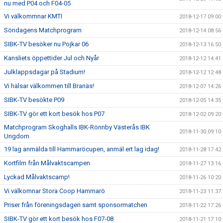
nu med P04 och F04-05
Vi välkommnar KMTI
2018-12-17 09:00
Söndagens Matchprogram
2018-12-14 08:56
SIBK-TV besöker nu Pojkar 06
2018-12-13 16:50
Kansliets öppettider Jul och Nyår
2018-12-12 14:41
Julklappsdagar på Stadium!
2018-12-12 12:48
Vi hälsar välkommen till Branäs!
2018-12-07 14:26
SIBK-TV besökte P09
2018-12-05 14:35
SIBK-TV gör ett kort besök hos P07
2018-12-02 09:20
Matchprogram Skoghalls IBK-Rönnby Västerås IBK
2018-11-30 09:10
Ungdom
19 lag anmälda till Hammaröcupen, anmäl ert lag idag!
2018-11-28 17:42
Kortfilm från Målvaktscampen
2018-11-27 13:16
Lyckad Målvaktscamp!
2018-11-26 10:20
Vi välkomnar Stora Coop Hammarö
2018-11-23 11:37
Priser från föreningsdagen samt sponsormatchen
2018-11-22 17:26
SIBK-TV gör ett kort besök hos F07-08
2018-11-21 17:10