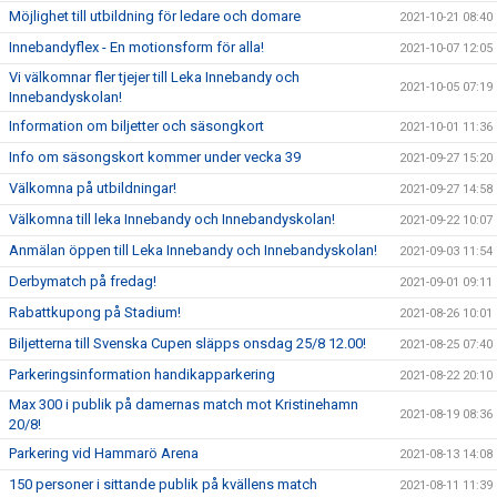
Möjlighet till utbildning för ledare och domare
2021-10-21 08:40
Innebandyflex - En motionsform för alla!
2021-10-07 12:05
Vi välkomnar fler tjejer till Leka Innebandy och
2021-10-05 07:19
Innebandyskolan!
Information om biljetter och säsongkort
2021-10-01 11:36
Info om säsongskort kommer under vecka 39
2021-09-27 15:20
Välkomna på utbildningar!
2021-09-27 14:58
Välkomna till leka Innebandy och Innebandyskolan!
2021-09-22 10:07
Anmälan öppen till Leka Innebandy och Innebandyskolan!
2021-09-03 11:54
Derbymatch på fredag!
2021-09-01 09:11
Rabattkupong på Stadium!
2021-08-26 10:01
Biljetterna till Svenska Cupen släpps onsdag 25/8 12.00!
2021-08-25 07:40
Parkeringsinformation handikapparkering
2021-08-22 20:10
Max 300 i publik på damernas match mot Kristinehamn
2021-08-19 08:36
20/8!
Parkering vid Hammarö Arena
2021-08-13 14:08
150 personer i sittande publik på kvällens match
2021-08-11 11:39