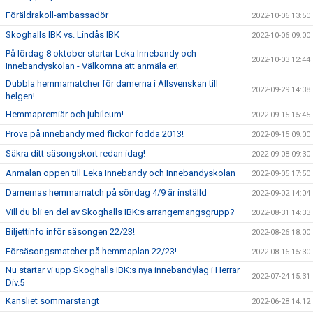
Föräldrakoll-ambassadör
2022-10-06 13:50
Skoghalls IBK vs. Lindås IBK
2022-10-06 09:00
På lördag 8 oktober startar Leka Innebandy och
2022-10-03 12:44
Innebandyskolan - Välkomna att anmäla er!
Dubbla hemmamatcher för damerna i Allsvenskan till
2022-09-29 14:38
helgen!
Hemmapremiär och jubileum!
2022-09-15 15:45
Prova på innebandy med flickor födda 2013!
2022-09-15 09:00
Säkra ditt säsongskort redan idag!
2022-09-08 09:30
Anmälan öppen till Leka Innebandy och Innebandyskolan
2022-09-05 17:50
Damernas hemmamatch på söndag 4/9 är inställd
2022-09-02 14:04
Vill du bli en del av Skoghalls IBK:s arrangemangsgrupp?
2022-08-31 14:33
Biljettinfo inför säsongen 22/23!
2022-08-26 18:00
Försäsongsmatcher på hemmaplan 22/23!
2022-08-16 15:30
Nu startar vi upp Skoghalls IBK:s nya innebandylag i Herrar
2022-07-24 15:31
Div.5
Kansliet sommarstängt
2022-06-28 14:12