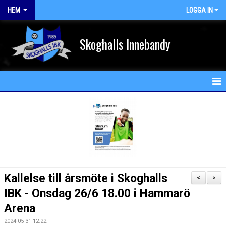
HEM
LOGGA IN
Skoghalls Innebandy
HEM
NYHETER
FÖRENINGEN
KALENDER
Kallelse till årsmöte i Skoghalls
<
>
MATCHER
IBK - Onsdag 26/6 18.00 i Hammarö
Arena
MEDLEM
2024-05-31 12:22