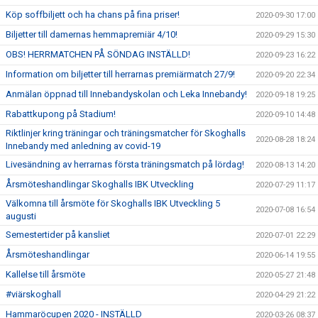
Köp soffbiljett och ha chans på fina priser!
2020-09-30 17:00
Biljetter till damernas hemmapremiär 4/10!
2020-09-29 15:30
OBS! HERRMATCHEN PÅ SÖNDAG INSTÄLLD!
2020-09-23 16:22
Information om biljetter till herrarnas premiärmatch 27/9!
2020-09-20 22:34
Anmälan öppnad till Innebandyskolan och Leka Innebandy!
2020-09-18 19:25
Rabattkupong på Stadium!
2020-09-10 14:48
Riktlinjer kring träningar och träningsmatcher för Skoghalls
2020-08-28 18:24
Innebandy med anledning av covid-19
Livesändning av herrarnas första träningsmatch på lördag!
2020-08-13 14:20
Årsmöteshandlingar Skoghalls IBK Utveckling
2020-07-29 11:17
Välkomna till årsmöte för Skoghalls IBK Utveckling 5
2020-07-08 16:54
augusti
Semestertider på kansliet
2020-07-01 22:29
Årsmöteshandlingar
2020-06-14 19:55
Kallelse till årsmöte
2020-05-27 21:48
#viärskoghall
2020-04-29 21:22
Hammaröcupen 2020 - INSTÄLLD
2020-03-26 08:37