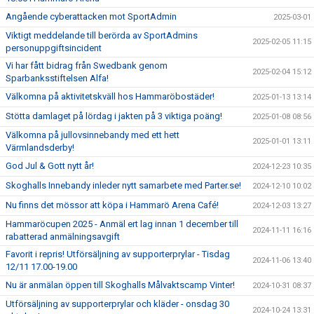
Angående cyberattacken mot SportAdmin
2025-03-01
Viktigt meddelande till berörda av SportAdmins
2025-02-05 11:15
personuppgiftsincident
Vi har fått bidrag från Swedbank genom
2025-02-04 15:12
Sparbanksstiftelsen Alfa!
Välkomna på aktivitetskväll hos Hammaröbostäder!
2025-01-13 13:14
Stötta damlaget på lördag i jakten på 3 viktiga poäng!
2025-01-08 08:56
Välkomna på jullovsinnebandy med ett hett
2025-01-01 13:11
Värmlandsderby!
God Jul & Gott nytt år!
2024-12-23 10:35
Skoghalls Innebandy inleder nytt samarbete med Parter.se!
2024-12-10 10:02
Nu finns det mössor att köpa i Hammarö Arena Café!
2024-12-03 13:27
Hammaröcupen 2025 - Anmäl ert lag innan 1 december till
2024-11-11 16:16
rabatterad anmälningsavgift
Favorit i repris! Utförsäljning av supporterprylar - Tisdag
2024-11-06 13:40
12/11 17.00-19.00
Nu är anmälan öppen till Skoghalls Målvaktscamp Vinter!
2024-10-31 08:37
Utförsäljning av supporterprylar och kläder - onsdag 30
2024-10-24 13:31