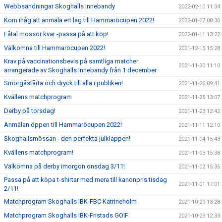
Webbsändningar Skoghalls Innebandy
2022-02-10 11:34
Kom ihåg att anmäla ert lag till Hammaröcupen 2022!
2022-01-27 08:30
Fåtal mössor kvar -passa på att köp!
2022-01-11 13:22
Välkomna till Hammaröcupen 2022!
2021-12-15 15:28
Krav på vaccinationsbevis på samtliga matcher
2021-11-30 11:10
arrangerade av Skoghalls Innebandy från 1 december
Smörgåstårta och dryck till alla i publiken!
2021-11-26 09:41
Kvällens matchprogram
2021-11-25 13:07
Derby på torsdag!
2021-11-23 12:42
Anmälan öppen till Hammaröcupen 2022!
2021-11-11 12:10
Skoghallsmössan - den perfekta julklappen!
2021-11-04 15:43
Kvällens matchprogram!
2021-11-03 15:38
Välkomna på derby imorgon onsdag 3/11!
2021-11-02 15:35
Passa på att köpa t-shirtar med mera till kanonpris tisdag
2021-11-01 17:01
2/11!
Matchprogram Skoghalls IBK-FBC Katrineholm
2021-10-29 13:28
Matchprogram Skoghalls IBK-Fristads GOIF
2021-10-23 12:33