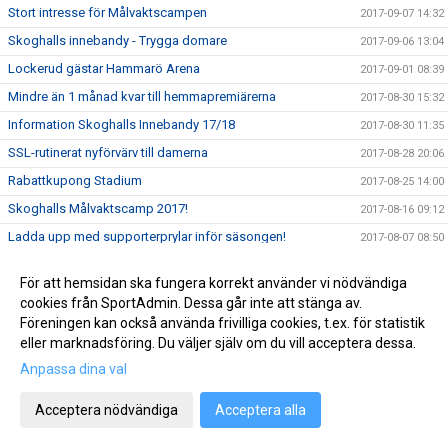
Stort intresse för Målvaktscampen
2017-09-07 14:32
Skoghalls innebandy - Trygga domare
2017-09-06 13:04
Lockerud gästar Hammarö Arena
2017-09-01 08:39
Mindre än 1 månad kvar till hemmapremiärerna
2017-08-30 15:32
Information Skoghalls Innebandy 17/18
2017-08-30 11:35
SSL-rutinerat nyförvärv till damerna
2017-08-28 20:06
Rabattkupong Stadium
2017-08-25 14:00
Skoghalls Målvaktscamp 2017!
2017-08-16 09:12
Ladda upp med supporterprylar inför säsongen!
2017-08-07 08:50
Info till alla deltagare på Skoghalls Innebandycamp 2017
2017-07-28 19:08
För att hemsidan ska fungera korrekt använder vi nödvändiga
Triss i damer
2017-07-24 10:10
cookies från SportAdmin. Dessa går inte att stänga av.
Sommarintervjun: Sebastian Green
Föreningen kan också använda frivilliga cookies, t.ex. för statistik
2017-07-13 14:17
eller marknadsföring. Du väljer själv om du vill acceptera dessa.
Träningsmatcher Herr A
2017-07-07 08:00
Anpassa dina val
Sommarintervjun: Elin Andersson
2017-07-05 09:15
Sommarintervjun: Oskar Thoren
2017-06-29 08:55
Acceptera nödvändiga
Acceptera alla
Två sista veckorna att anmäla till campen!
2017-06-19 17:46