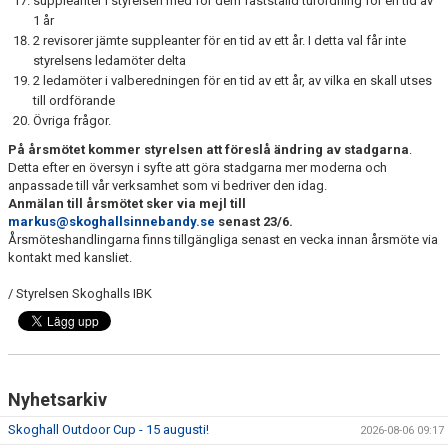
suppleanter i styrelsen med för dem fastställd turordning för en tid av
1 år
2 revisorer jämte suppleanter för en tid av ett år. I detta val får inte
styrelsens ledamöter delta
2 ledamöter i valberedningen för en tid av ett år, av vilka en skall utses
till ordförande
Övriga frågor.
På årsmötet kommer styrelsen att föreslå ändring av stadgarna
.
Detta efter en översyn i syfte att göra stadgarna mer moderna och
anpassade till vår verksamhet som vi bedriver den idag.
Anmälan till årsmötet sker via mejl till
markus@skoghallsinnebandy.se
senast 23/6.
Årsmöteshandlingarna finns tillgängliga senast en vecka innan årsmöte via
kontakt med kansliet.
/ Styrelsen Skoghalls IBK
Nyhetsarkiv
Skoghall Outdoor Cup - 15 augusti!
2026-08-06 09:17