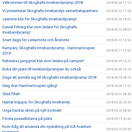
Välkommen till Skoghalls Innebandycamp 2018
2018-05-24 17:19
Vi presenterar Skoghalls Innebandys samarbetspartners
2018-05-22 17:58
Jasmine klar för Skoghalls Innebandycamp!
2018-05-20 18:02
Daniel Friberg klar som ledare för Skoghalls
2018-05-16 08:09
Innebandycamp!
Snart dags för Ledarmöte och Årsmöte
2018-05-15 15:54
Kampanj: Skoghalls Innebandycamp - Hammaröcupen
2018-05-11 15:20
2019
Rebecka Ljungqvist klar som ledare på campen!
2018-05-09 15:37
Boka din plats till Innebandycampen du också
2018-05-04 10:18
Dags att anmäla sig till Skoghalls Innebandycamp 2018
2018-04-18 08:18
Idag drar Hammaröcupen igång!
2018-04-06 17:42
Glad Påsk!
2018-03-31 08:38
Hjärtat klappar för Skoghalls Innebandy
2018-03-26 20:34
Unga backar skrev på nytt kontrakt
2018-03-22 08:45
Första pusselbitarna på plats
2018-03-19 20:45
Kom ihåg att använda din nyckelring på ICA Kvantum
2018-03-16 09:20
Hammarö