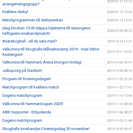
2020-01-17 15:15
arrangemangsgrupp?
Kvällens derby!
2020-01-15 10:43
Matchprogrammen till derbyveckan
2020-01-13 15:47
Idag klockan 10.00 släpps biljetterna till säsongens
2020-01-03 08:23
häftigaste innebandymatch!
#viärskoghall - vill du vara med?
2019-12-14 17:21
Välkomna till Skoghalls Målvaktscamp 2019 - med Viktor
2019-12-11 10:57
Kastengren!
Välkomna till Hammarö Arena imorgon lördag!
2019-12-06 09:47
Julkupong på Stadium!
2019-12-04 08:14
Program till föreningsdagen!
2019-11-25 22:23
Matchprogram till kvällens match
2019-11-22 17:41
Dagens matchprogram
2019-11-16 10:44
Välkomna till Hammaröcupen 2020!
2019-11-13 08:30
SIBK Supporter - Erbjudande
2019-11-06 08:37
Dagens matchprogram
2019-11-03 11:48
Skoghalls Innebandys Föreningsdag 30 november!
2019-10-29 09:47