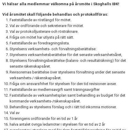
Vi hälsar alla medlemmar välkomna på årsmöte i Skoghalls IBK!
SOUVENIRER
Vid årsmötet skall följande behandlas och protokollföras:
KONTAKTA OSS
Fastställande av röstlängd för mötet.
Val av ordförande och sekreterare för mötet.
KONTAKTUPPGIFTER VÅRA LAG
Val av protokolljusterare och rösträknare.
Fråga om mötet har utlysts på rätt sätt.
Fastställande av föredragningslista.
Styrelsens verksamhets- och förvaltningsberättelse:
Styrelsens verksamhetsberättelse för det senaste verksamhetsåret,
Styrelsens förvaltningsberättelse (balans- och resultaträkning) för det
senaste räkenskapsåret.
Revisorernas berättelse över styrelsens förvaltning under det senaste
verksamhets-/ räkenskapsåret.
Fråga om ansvarsfrihet för styrelsen för den tid revisionen avser.
Fastställande av medlemsavgift samt träningsavgifter
Fastställande av verksamhetsplan samt behandling av budget för det
kommande verksamhets-/räkenskapsåret.
Behandling av styrelsens förslag och i rätt tid inkomna motioner.
Val av
föreningens ordförande för en tid av 1 år
halva antalet övriga ledamöter i styrelsen för en tid av 2 år