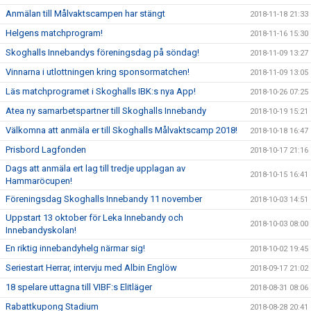
Anmälan till Målvaktscampen har stängt
2018-11-18 21:33
Helgens matchprogram!
2018-11-16 15:30
Skoghalls Innebandys föreningsdag på söndag!
2018-11-09 13:27
Vinnarna i utlottningen kring sponsormatchen!
2018-11-09 13:05
Läs matchprogramet i Skoghalls IBK:s nya App!
2018-10-26 07:25
Atea ny samarbetspartner till Skoghalls Innebandy
2018-10-19 15:21
Välkomna att anmäla er till Skoghalls Målvaktscamp 2018!
2018-10-18 16:47
Prisbord Lagfonden
2018-10-17 21:16
Dags att anmäla ert lag till tredje upplagan av
2018-10-15 16:41
Hammaröcupen!
Föreningsdag Skoghalls Innebandy 11 november
2018-10-03 14:51
Uppstart 13 oktober för Leka Innebandy och
2018-10-03 08:00
Innebandyskolan!
En riktig innebandyhelg närmar sig!
2018-10-02 19:45
Seriestart Herrar, intervju med Albin Englöw
2018-09-17 21:02
18 spelare uttagna till VIBF:s Elitläger
2018-08-31 08:06
Rabattkupong Stadium
2018-08-28 20:41