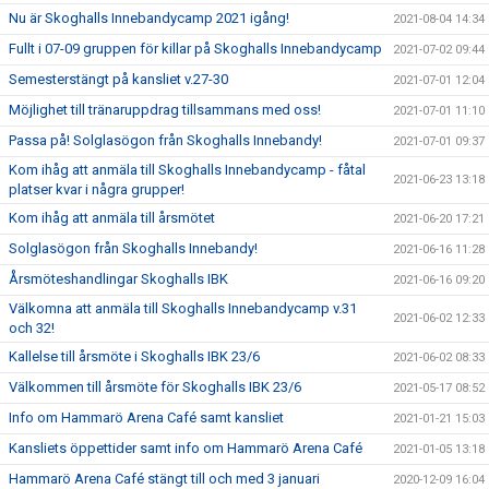
Nu är Skoghalls Innebandycamp 2021 igång!
2021-08-04 14:34
Fullt i 07-09 gruppen för killar på Skoghalls Innebandycamp
2021-07-02 09:44
Semesterstängt på kansliet v.27-30
2021-07-01 12:04
Möjlighet till tränaruppdrag tillsammans med oss!
2021-07-01 11:10
Passa på! Solglasögon från Skoghalls Innebandy!
2021-07-01 09:37
Kom ihåg att anmäla till Skoghalls Innebandycamp - fåtal
2021-06-23 13:18
platser kvar i några grupper!
Kom ihåg att anmäla till årsmötet
2021-06-20 17:21
Solglasögon från Skoghalls Innebandy!
2021-06-16 11:28
Årsmöteshandlingar Skoghalls IBK
2021-06-16 09:20
Välkomna att anmäla till Skoghalls Innebandycamp v.31
2021-06-02 12:33
och 32!
Kallelse till årsmöte i Skoghalls IBK 23/6
2021-06-02 08:33
Välkommen till årsmöte för Skoghalls IBK 23/6
2021-05-17 08:52
Info om Hammarö Arena Café samt kansliet
2021-01-21 15:03
Kansliets öppettider samt info om Hammarö Arena Café
2021-01-05 13:18
Hammarö Arena Café stängt till och med 3 januari
2020-12-09 16:04