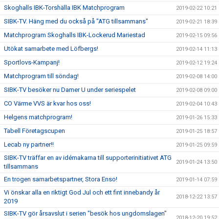
Skoghalls IBK-Torshälla IBK Matchprogram
2019-02-22 10:21
SIBK-TV. Häng med du också på "ATG tillsammans"
2019-02-21 18:39
Matchprogram Skoghalls IBK-Lockerud Mariestad
2019-02-15 09:56
Utökat samarbete med Löfbergs!
2019-02-14 11:13
Sportlovs-Kampanj!
2019-02-12 19:24
Matchprogram till söndag!
2019-02-08 14:00
SIBK-TV besöker nu Damer U under seriespelet
2019-02-08 09:00
CO Värme VVS är kvar hos oss!
2019-02-04 10:43
Helgens matchprogram!
2019-01-26 15:33
Tabell Företagscupen
2019-01-25 18:57
Lecab ny partner!!
2019-01-25 09:59
SIBK-TV träffar en av idémakarna till supporterinitiativet ATG
2019-01-24 13:50
tillsammans
En trogen samarbetspartner, Stora Enso!
2019-01-14 07:59
Vi önskar alla en riktigt God Jul och ett fint innebandy år
2018-12-22 13:57
2019
SIBK-TV gör årsavslut i serien "besök hos ungdomslagen"
2018-12-20 19:52