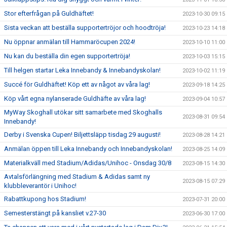
Stor efterfrågan på Guldhäftet!
2023-10-30 09:15
Sista veckan att beställa supportertröjor och hoodtröja!
2023-10-23 14:18
Nu öppnar anmälan till Hammaröcupen 2024!
2023-10-10 11:00
Nu kan du beställa din egen supportertröja!
2023-10-03 15:15
Till helgen startar Leka Innebandy & Innebandyskolan!
2023-10-02 11:19
Succé för Guldhäftet! Köp ett av något av våra lag!
2023-09-18 14:25
Köp vårt egna nylanserade Guldhäfte av våra lag!
2023-09-04 10:57
MyWay Skoghall utökar sitt samarbete med Skoghalls
2023-08-31 09:54
Innebandy!
Derby i Svenska Cupen! Biljettsläpp tisdag 29 augusti!
2023-08-28 14:21
Anmälan öppen till Leka Innebandy och Innebandyskolan!
2023-08-25 14:09
Materialkväll med Stadium/Adidas/Unihoc - Onsdag 30/8
2023-08-15 14:30
Avtalsförlängning med Stadium & Adidas samt ny
2023-08-15 07:29
klubbleverantör i Unihoc!
Rabattkupong hos Stadium!
2023-07-31 20:00
Semesterstängt på kansliet v.27-30
2023-06-30 17:00