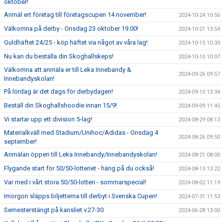
oktober!
Anmäl ert företag till företagscupen 14 november!
2024-10-24 10:56
Välkomna på derby - Onsdag 23 oktober 19.00!
2024-10-21 13:54
Guldhäftet 24/25 - köp häftet via något av våra lag!
2024-10-15 10:33
Nu kan du beställa din Skoghallskeps!
2024-10-10 10:07
Välkomna att anmäla er till Leka Innebandy &
2024-09-26 09:57
Innebandyskolan!
På lördag är det dags för derbydagen!
2024-09-10 13:34
Beställ din Skoghallshoodie innan 15/9!
2024-09-09 11:45
Vi startar upp ett division 5-lag!
2024-08-29 08:13
Materialkväll med Stadium/Unihoc/Adidas - Onsdag 4
2024-08-26 09:50
september!
Anmälan öppen till Leka Innebandy/Innebandyskolan!
2024-08-21 08:00
Flygande start för 50/50-lotteriet - häng på du också!
2024-08-13 13:22
Var med i vårt stora 50/50-lotteri - sommarspecial!
2024-08-02 11:19
Imorgon släpps biljetterna till derbyt i Svenska Cupen!
2024-07-31 11:53
Semesterstängt på kansliet v.27-30
2024-06-28 13:00