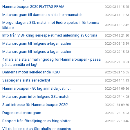
Hammaröcupen 2020 FLYTTAS FRAM
2020-03-14 15:25
Matchprogram till damernas sista hemmamatch
2020-03-14 11:33
Morgondagens SSL-match mot Endre spelas inför tomma
2020-03-13 17:42
läktare
Info från VIBF kring seriespelet med anledning av Corona
2020-03-12 21:20
Matchprogram till helgens a-lagsmatcher
2020-03-06 13:59
Matchprogram till helgens a-lagsmatcher
2020-02-29 15:23
4 mars är sista anmälningsdag för Hammaröcupen - passa
2020-02-27 13:04
på att anmäla ert lag!
Damerna möter serieledande IKSU
2020-02-21 15:05
Säsongens sista seriederby!
2020-02-14 11:13
Hammaröcupen - 80 lag anmälda just nu!
2020-02-14 09:56
Matchprogram inför helgens SSL-match
2020-02-07 14:08
Stort intresse för Hammaröcupen 2020!
2020-01-31 09:30
Dagens matchprogram
2020-01-26 14:03
Rapport från försäljningen av bingolotter
2020-01-22 13:46
Vill du bli en del av Skoghalls Innebandys