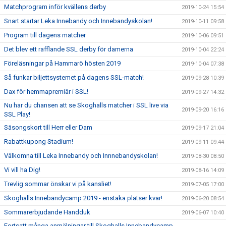
Matchprogram inför kvällens derby
2019-10-24 15:54
Snart startar Leka Innebandy och Innebandyskolan!
2019-10-11 09:58
Program till dagens matcher
2019-10-06 09:51
Det blev ett rafflande SSL derby för damerna
2019-10-04 22:24
Föreläsningar på Hammarö hösten 2019
2019-10-04 07:38
Så funkar biljettsystemet på dagens SSL-match!
2019-09-28 10:39
Dax för hemmapremiär i SSL!
2019-09-27 14:32
Nu har du chansen att se Skoghalls matcher i SSL live via
2019-09-20 16:16
SSL Play!
Säsongskort till Herr eller Dam
2019-09-17 21:04
Rabattkupong Stadium!
2019-09-11 09:44
Välkomna till Leka Innebandy och Innnebandyskolan!
2019-08-30 08:50
Vi vill ha Dig!
2019-08-16 14:09
Trevlig sommar önskar vi på kansliet!
2019-07-05 17:00
Skoghalls Innebandycamp 2019 - enstaka platser kvar!
2019-06-20 08:54
Sommarerbjudande Handduk
2019-06-07 10:40
Fortsatt många anmälningar till Skoghalls Innebandycamp -