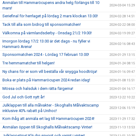
Anmälan till Hammaröcupens andra helg förlängs till 10
2024-03-04 15:29
mars!
Seriefinal för herrlaget på lördag 2 mars klockan 13.00!
2024-02-28 14:51
Tack till alla som bidrog till sponsormatchen!
2024-02-22 08:00
Välkomna på värmlandsderby - Onsdag 21/2 19.00!
2024-02-19 09:27
Imorgon lördag 17/2 13.00 är det dags - nu fyller vi
2024-02-16 08:43
Hammarö Arena!
Sponsormatchen 2024 - Lördag 17 februari 13.00!
2024-01-29 13:15
Tre hemmamatcher till helgen!
2024-01-24 08:15
Ny chans för er som vill beställa vår snygga hoodtröja!
2024-01-16 09:47
Boka er plats på Hammaröcupen 2024 redan idag!
2024-01-08 15:51
Mössa och halsduk i dem rätta färgerna!
2024-01-04 16:17
God Jul och Gott nytt år!
2023-12-22 10:22
Julklappen till alla målvakter - Skoghalls Målvaktscamp
2023-12-06 15:19
inklusive 40% rabatt på Unihoc!
Kom ihåg att anmäla ert lag till Hammaröcupen 2024!
2023-11-29 17:32
Anmälan öppen till Skoghalls Målvaktscamp Vinter!
2023-11-13 13:53
Julklappstips! Klä dig snyggt och varmt i vinter!
2023-11-01 10:30