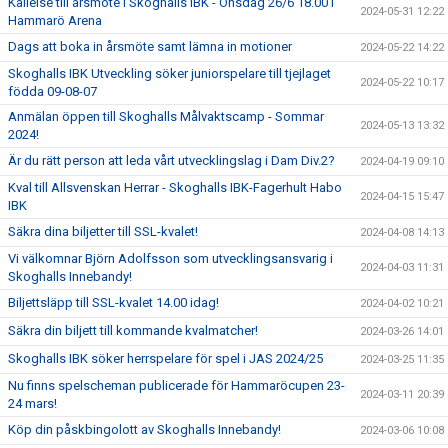
Kallelse till årsmöte i Skoghalls IBK - Onsdag 26/6 18.00 i
2024-05-31 12:22
Hammarö Arena
Dags att boka in årsmöte samt lämna in motioner
2024-05-22 14:22
Skoghalls IBK Utveckling söker juniorspelare till tjejlaget
2024-05-22 10:17
födda 09-08-07
Anmälan öppen till Skoghalls Målvaktscamp - Sommar
2024-05-13 13:32
2024!
Är du rätt person att leda vårt utvecklingslag i Dam Div.2?
2024-04-19 09:10
Kval till Allsvenskan Herrar - Skoghalls IBK-Fagerhult Habo
2024-04-15 15:47
IBK
Säkra dina biljetter till SSL-kvalet!
2024-04-08 14:13
Vi välkomnar Björn Adolfsson som utvecklingsansvarig i
2024-04-03 11:31
Skoghalls Innebandy!
Biljettsläpp till SSL-kvalet 14.00 idag!
2024-04-02 10:21
Säkra din biljett till kommande kvalmatcher!
2024-03-26 14:01
Skoghalls IBK söker herrspelare för spel i JAS 2024/25
2024-03-25 11:35
Nu finns spelscheman publicerade för Hammaröcupen 23-
2024-03-11 20:39
24 mars!
Köp din påskbingolott av Skoghalls Innebandy!
2024-03-06 10:08