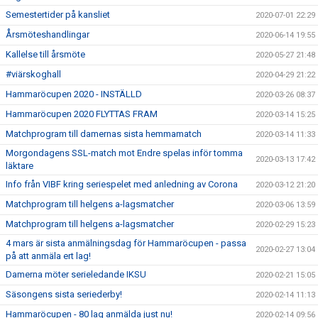
Semestertider på kansliet
2020-07-01 22:29
Årsmöteshandlingar
2020-06-14 19:55
Kallelse till årsmöte
2020-05-27 21:48
#viärskoghall
2020-04-29 21:22
Hammaröcupen 2020 - INSTÄLLD
2020-03-26 08:37
Hammaröcupen 2020 FLYTTAS FRAM
2020-03-14 15:25
Matchprogram till damernas sista hemmamatch
2020-03-14 11:33
Morgondagens SSL-match mot Endre spelas inför tomma
2020-03-13 17:42
läktare
Info från VIBF kring seriespelet med anledning av Corona
2020-03-12 21:20
Matchprogram till helgens a-lagsmatcher
2020-03-06 13:59
Matchprogram till helgens a-lagsmatcher
2020-02-29 15:23
4 mars är sista anmälningsdag för Hammaröcupen - passa
2020-02-27 13:04
på att anmäla ert lag!
Damerna möter serieledande IKSU
2020-02-21 15:05
Säsongens sista seriederby!
2020-02-14 11:13
Hammaröcupen - 80 lag anmälda just nu!
2020-02-14 09:56