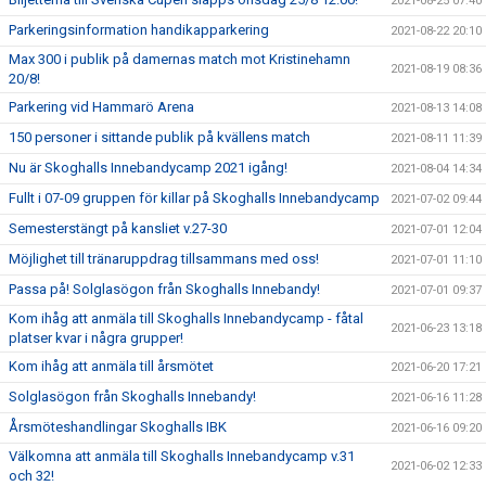
2021-08-25 07:40
Parkeringsinformation handikapparkering
2021-08-22 20:10
Max 300 i publik på damernas match mot Kristinehamn
2021-08-19 08:36
20/8!
Parkering vid Hammarö Arena
2021-08-13 14:08
150 personer i sittande publik på kvällens match
2021-08-11 11:39
Nu är Skoghalls Innebandycamp 2021 igång!
2021-08-04 14:34
Fullt i 07-09 gruppen för killar på Skoghalls Innebandycamp
2021-07-02 09:44
Semesterstängt på kansliet v.27-30
2021-07-01 12:04
Möjlighet till tränaruppdrag tillsammans med oss!
2021-07-01 11:10
Passa på! Solglasögon från Skoghalls Innebandy!
2021-07-01 09:37
Kom ihåg att anmäla till Skoghalls Innebandycamp - fåtal
2021-06-23 13:18
platser kvar i några grupper!
Kom ihåg att anmäla till årsmötet
2021-06-20 17:21
Solglasögon från Skoghalls Innebandy!
2021-06-16 11:28
Årsmöteshandlingar Skoghalls IBK
2021-06-16 09:20
Välkomna att anmäla till Skoghalls Innebandycamp v.31
2021-06-02 12:33
och 32!