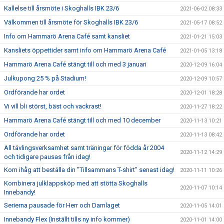
Kallelse till årsmöte i Skoghalls IBK 23/6
2021-06-02 08:33
Välkommen till årsmöte för Skoghalls IBK 23/6
2021-05-17 08:52
Info om Hammarö Arena Café samt kansliet
2021-01-21 15:03
Kansliets öppettider samt info om Hammarö Arena Café
2021-01-05 13:18
Hammarö Arena Café stängt till och med 3 januari
2020-12-09 16:04
Julkupong 25 % på Stadium!
2020-12-09 10:57
Ordförande har ordet
2020-12-01 18:28
Vi vill bli störst, bäst och vackrast!
2020-11-27 18:22
Hammarö Arena Café stängt till och med 10 december
2020-11-13 10:21
Ordförande har ordet
2020-11-13 08:42
All tävlingsverksamhet samt träningar för födda år 2004
2020-11-12 14:29
och tidigare pausas från idag!
Kom ihåg att beställa din "Tillsammans T-shirt" senast idag!
2020-11-11 10:26
Kombinera julklappsköp med att stötta Skoghalls
2020-11-07 10:14
Innebandy!
Serierna pausade för Herr och Damlaget
2020-11-05 14:01
Innebandy Flex (Inställt tills ny info kommer)
2020-11-01 14:00