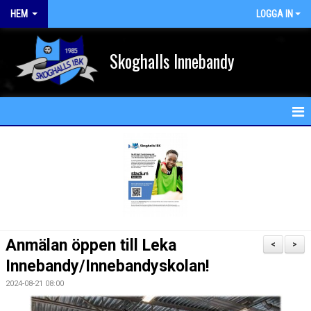
HEM
LOGGA IN
Skoghalls Innebandy
HEM
NYHETER
FÖRENINGEN
KALENDER
Anmälan öppen till Leka
<
>
MATCHER
Innebandy/Innebandyskolan!
2024-08-21 08:00
MEDLEM