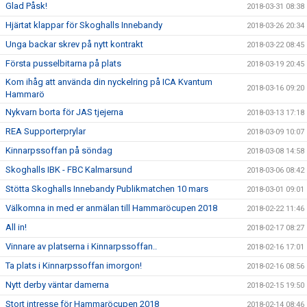
Glad Påsk!
2018-03-31 08:38
Hjärtat klappar för Skoghalls Innebandy
2018-03-26 20:34
Unga backar skrev på nytt kontrakt
2018-03-22 08:45
Första pusselbitarna på plats
2018-03-19 20:45
Kom ihåg att använda din nyckelring på ICA Kvantum
2018-03-16 09:20
Hammarö
Nykvarn borta för JAS tjejerna
2018-03-13 17:18
REA Supporterprylar
2018-03-09 10:07
Kinnarpssoffan på söndag
2018-03-08 14:58
Skoghalls IBK - FBC Kalmarsund
2018-03-06 08:42
Stötta Skoghalls Innebandy Publikmatchen 10 mars
2018-03-01 09:01
Välkomna in med er anmälan till Hammaröcupen 2018
2018-02-22 11:46
All in!
2018-02-17 08:27
Vinnare av platserna i Kinnarpssoffan..
2018-02-16 17:01
Ta plats i Kinnarpssoffan imorgon!
2018-02-16 08:56
Nytt derby väntar damerna
2018-02-15 19:50
Stort intresse för Hammaröcupen 2018
2018-02-14 08:46