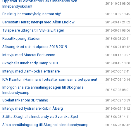
Uppstart 13 oktober för Leka Innebandy och
2018-10-03 08:00
Innebandyskolan!
En riktig innebandyhelg närmar sig!
2018-10-02 19:45
Seriestart Herrar, intervju med Albin Englöw
2018-09-17 21:02
18 spelare uttagna till VIBF:s Elitläger
2018-08-31 08:06
Rabattkupong Stadium
2018-08-28 20:41
Säsongskort och stolpriser 2018-2019
2018-08-24 09:42
Intervju med Marcus Pontusson
2018-08-17 13:27
Skoghalls Innebandy Camp 2018
2018-08-15 13:00
Intervju med Dam- och Herrtränare
2018-07-30 17:41
ICA Kvantum Hammarö fortsätter som samarbetsparner!
2018-07-06 10:14
Imorgon är sista anmälningsdagen till Skoghalls
2018-07-05 08:01
Innebandycamp
Spelartankar om 3D träning
2018-07-02 10:59
Intervju med fystränare Robin Åberg
2018-06-29 19:12
Stötta Skoghalls Innebandy via Svenska Spel
2018-06-28 14:11
Sista anmälningsdag till Skoghalls Innebandycamp
2018-06-28 07:42