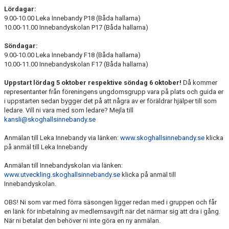
Lördagar:
9.00-10.00 Leka Innebandy P18 (Båda hallarna)
10.00-11.00 Innebandyskolan P17 (Båda hallarna)
Söndagar:
9.00-10.00 Leka Innebandy F18 (Båda hallarna)
10.00-11.00 Innebandyskolan F17 (Båda hallarna)
Uppstart lördag 5 oktober respektive söndag 6
oktober!
Då kommer
representanter från föreningens ungdomsgrupp vara på plats och guida er
i uppstarten sedan bygger det på att några av er föräldrar hjälper till som
ledare. Vill ni vara med som ledare? Mejla till
kansli@skoghallsinnebandy.se
Anmälan till Leka Innebandy via länken:
www.skoghallsinnebandy.se
klicka
på anmäl till Leka Innebandy
Anmälan till Innebandyskolan via länken:
www.utveckling.skoghallsinnebandy.se
klicka på anmäl till
Innebandyskolan.
OBS! Ni som var med förra säsongen ligger redan med i gruppen och får
en länk för inbetalning av medlemsavgift när det närmar sig att dra i gång.
När ni betalat den behöver ni inte göra en ny anmälan.