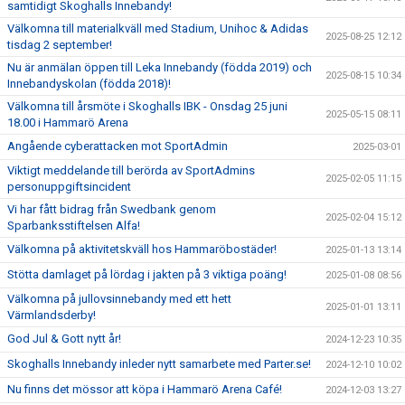
samtidigt Skoghalls Innebandy!
Välkomna till materialkväll med Stadium, Unihoc & Adidas
2025-08-25 12:12
tisdag 2 september!
Nu är anmälan öppen till Leka Innebandy (födda 2019) och
2025-08-15 10:34
Innebandyskolan (födda 2018)!
Välkomna till årsmöte i Skoghalls IBK - Onsdag 25 juni
2025-05-15 08:11
18.00 i Hammarö Arena
Angående cyberattacken mot SportAdmin
2025-03-01
Viktigt meddelande till berörda av SportAdmins
2025-02-05 11:15
personuppgiftsincident
Vi har fått bidrag från Swedbank genom
2025-02-04 15:12
Sparbanksstiftelsen Alfa!
Välkomna på aktivitetskväll hos Hammaröbostäder!
2025-01-13 13:14
Stötta damlaget på lördag i jakten på 3 viktiga poäng!
2025-01-08 08:56
Välkomna på jullovsinnebandy med ett hett
2025-01-01 13:11
Värmlandsderby!
God Jul & Gott nytt år!
2024-12-23 10:35
Skoghalls Innebandy inleder nytt samarbete med Parter.se!
2024-12-10 10:02
Nu finns det mössor att köpa i Hammarö Arena Café!
2024-12-03 13:27