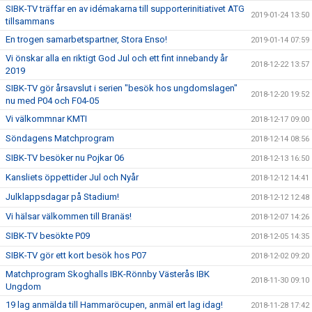
SIBK-TV träffar en av idémakarna till supporterinitiativet ATG
2019-01-24 13:50
tillsammans
En trogen samarbetspartner, Stora Enso!
2019-01-14 07:59
Vi önskar alla en riktigt God Jul och ett fint innebandy år
2018-12-22 13:57
2019
SIBK-TV gör årsavslut i serien "besök hos ungdomslagen"
2018-12-20 19:52
nu med P04 och F04-05
Vi välkommnar KMTI
2018-12-17 09:00
Söndagens Matchprogram
2018-12-14 08:56
SIBK-TV besöker nu Pojkar 06
2018-12-13 16:50
Kansliets öppettider Jul och Nyår
2018-12-12 14:41
Julklappsdagar på Stadium!
2018-12-12 12:48
Vi hälsar välkommen till Branäs!
2018-12-07 14:26
SIBK-TV besökte P09
2018-12-05 14:35
SIBK-TV gör ett kort besök hos P07
2018-12-02 09:20
Matchprogram Skoghalls IBK-Rönnby Västerås IBK
2018-11-30 09:10
Ungdom
19 lag anmälda till Hammaröcupen, anmäl ert lag idag!
2018-11-28 17:42