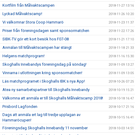
Kortfilm från Målvaktscampen
2018-11-27 13:16
Lyckad Målvaktscamp!
2018-11-26 10:20
Vi välkomnar Stora Coop Hammarö
2018-11-23 11:37
Priser från föreningsdagen samt sponsormatchen
2018-11-22 17:26
SIBK-TV gör ett kort besök hos F07-08
2018-11-21 17:10
Anmälan till Målvaktscampen har stängt
2018-11-18 21:33
Helgens matchprogram!
2018-11-16 15:30
Skoghalls Innebandys föreningsdag på söndag!
2018-11-09 13:27
Vinnarna i utlottningen kring sponsormatchen!
2018-11-09 13:05
Läs matchprogramet i Skoghalls IBK:s nya App!
2018-10-26 07:25
Atea ny samarbetspartner till Skoghalls Innebandy
2018-10-19 15:21
Välkomna att anmäla er till Skoghalls Målvaktscamp 2018!
2018-10-18 16:47
Prisbord Lagfonden
2018-10-17 21:16
Dags att anmäla ert lag till tredje upplagan av
2018-10-15 16:41
Hammaröcupen!
Föreningsdag Skoghalls Innebandy 11 november
2018-10-03 14:51