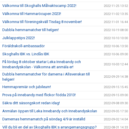
Välkomna till Skoghalls Målvaktscamp 2022!
2022-11-25 13:52
Välkomna till Hammaröcupen 2023!
2022-11-02 13:35
Välkomna till föreningskväll Tisdag 8 november!
2022-11-01 16:44
Dubbla hemmamatcher till helgen!
2022-10-19 08:00
Julklappstips 2022!
2022-10-10 10:00
Föräldrakoll-ambassadör
2022-10-06 13:50
Skoghalls IBK vs. Lindås IBK
2022-10-06 09:00
På lördag 8 oktober startar Leka Innebandy och
2022-10-03 12:44
Innebandyskolan - Välkomna att anmäla er!
Dubbla hemmamatcher för damerna i Allsvenskan till
2022-09-29 14:38
helgen!
Hemmapremiär och jubileum!
2022-09-15 15:45
Prova på innebandy med flickor födda 2013!
2022-09-15 09:00
Säkra ditt säsongskort redan idag!
2022-09-08 09:30
Anmälan öppen till Leka Innebandy och Innebandyskolan
2022-09-05 17:50
Damernas hemmamatch på söndag 4/9 är inställd
2022-09-02 14:04
Vill du bli en del av Skoghalls IBK:s arrangemangsgrupp?
2022-08-31 14:33