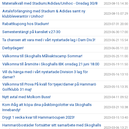
Materialkväll med Stadium/Adidas/Unihoc - Onsdag 30/8
2023-08-15 14:30
Avtalsförlängning med Stadium & Adidas samt ny
2023-08-15 07:29
klubbleverantör i Unihoc!
Rabattkupong hos Stadium!
2023-07-31 20:00
Semesterstängt på kansliet v.27-30
2023-06-30 17:00
Ta chansen att vara med i vårt nystartade lag i Dam Div.3!
2023-06-21 15:54
Derbydagen!
2023-06-05 11:22
Välkomna till Skoghalls Målvaktscamp Sommar!
2023-05-25 11:00
Välkomna till årsmöte i Skoghalls IBK onsdag 21 juni 18.00
2023-05-19 11:50
Vill du hänga med i vårt nystartade Division 3 lag för
2023-05-16 13:10
damer?
Välkomna till Prova På kväll för tjejer/damer på Hammarö
2023-05-15 13:35
Golfklubb 31 maj!
Nytt avtal med Molkom Buss!
2023-04-11 09:52
Kom ihåg att köpa dina påskbingolotter via Skoghalls
2023-03-21 10:38
Innebandy!
Drygt 1 vecka kvar till Hammaröcupen 2023!
2023-03-15 13:40
Hammaröbostäder fortsätter sitt samarbete med Skoghalls
2023-03-06 13:21