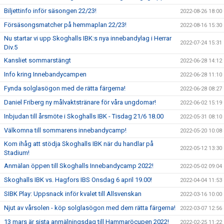
Biljettinfo inför säsongen 22/23!
2022-08-26 18:00
Försäsongsmatcher på hemmaplan 22/23!
2022-08-16 15:30
Nu startar vi upp Skoghalls IBK:s nya innebandylag i Herrar
2022-07-24 15:31
Div.5
Kansliet sommarstängt
2022-06-28 14:12
Info kring Innebandycampen
2022-06-28 11:10
Fynda solglasögon med de rätta färgerna!
2022-06-28 08:27
Daniel Friberg ny målvaktstränare för våra ungdomar!
2022-06-02 15:19
Inbjudan till årsmöte i Skoghalls IBK - Tisdag 21/6 18.00
2022-05-31 08:10
Välkomna till sommarens innebandycamp!
2022-05-20 10:08
Kom ihåg att stödja Skoghalls IBK när du handlar på
2022-05-12 13:30
Stadium!
Anmälan öppen till Skoghalls Innebandycamp 2022!
2022-05-02 09:04
Skoghalls IBK vs. Hagfors IBS Onsdag 6 april 19.00!
2022-04-04 11:53
SIBK Play: Uppsnack inför kvalet till Allsvenskan
2022-03-16 10:00
Njut av vårsolen - köp solglasögon med dem rätta färgerna!
2022-03-07 12:56
13 mars är sista anmälningsdag till Hammaröcupen 2022!
2022-02-25 11:22