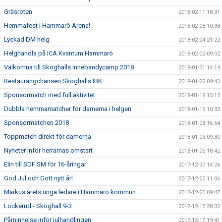
Gräsroten
2018-02-11 18:31
Hemmafest i Hammarö Arena!
2018-02-08 10:38
Lyckad DM helg
2018-02-04 21:22
Helghandla på ICA Kvantum Hammarö
2018-02-02 09:02
Välkomna till Skoghalls Innebandycamp 2018
2018-01-31 14:14
Restaurangchansen Skoghalls IBK
2018-01-22 09:43
Sponsormatch med full aktivitet
2018-01-19 15:13
Dubbla hemmamatcher för damerna i helgen
2018-01-19 10:33
Sponsormatchen 2018
2018-01-08 16:54
Toppmatch direkt för damerna
2018-01-06 09:30
Nyheter inför herrarnas omstart
2018-01-05 18:42
Elin till SDF SM för 16-åringar
2017-12-30 14:26
God Jul och Gott nytt år!
2017-12-22 11:06
Markus årets unga ledare i Hammarö kommun
2017-12-20 09:47
Lockerud - Skoghall 9-3
2017-12-17 20:32
Påminnelse inför julhandlingen
2017-12-17 19:41