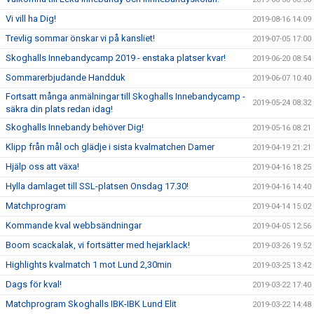
Vi vill ha Dig!
2019-08-16 14:09
Trevlig sommar önskar vi på kansliet!
2019-07-05 17:00
Skoghalls Innebandycamp 2019 - enstaka platser kvar!
2019-06-20 08:54
Sommarerbjudande Handduk
2019-06-07 10:40
Fortsatt många anmälningar till Skoghalls Innebandycamp -
2019-05-24 08:32
säkra din plats redan idag!
Skoghalls Innebandy behöver Dig!
2019-05-16 08:21
Klipp från mål och glädje i sista kvalmatchen Damer
2019-04-19 21:21
Hjälp oss att växa!
2019-04-16 18:25
Hylla damlaget till SSL-platsen Onsdag 17.30!
2019-04-16 14:40
Matchprogram
2019-04-14 15:02
Kommande kval webbsändningar
2019-04-05 12:56
Boom scackalak, vi fortsätter med hejarklack!
2019-03-26 19:52
Highlights kvalmatch 1 mot Lund 2,30min
2019-03-25 13:42
Dags för kval!
2019-03-22 17:40
Matchprogram Skoghalls IBK-IBK Lund Elit
2019-03-22 14:48