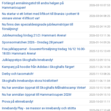
Förlängd anmälningstid till andra helgen på
2026-03-10 07:53
Hammaröcupen!
Nu startar vi ett lotteri med liftkort till Branäs i potten! 8
2026-03-04 08:25
vinnare vinner 4 liftkort var!
Nu finns den specialdesignade jubileumströjan till
2026-02-24 14:20
försäljning!
Jubileumsdag lördag 21/2 i Hammarö Arena!
2026-02-13 11:36
Sponsormatchen 2026 - Onsdag 28 januari!
2026-01-14 09:26
Fixa julklapparna! - Souvenirförsäljning tisdag 16/12 16.00-
2025-12-15 13:49
18.00 i Hammarö Arena!
Julklappstips Skoghalls Innebandy!
2025-12-09 13:16
Kampanj på hoodie från Adidas i Skoghalls färger!
2025-11-26 14:34
Derby och tacomatch!
2025-11-13 08:26
Skoghalls Innebandys stora höstlotteri!
2025-11-06 11:04
Nu har anmälan öppnat till Skoghalls Målvaktscamp Vinter!
2025-10-15 10:48
Nu har anmälan öppnat till Hammaröcupen 2026!
2025-10-09 15:10
Prova på elinnebandy!
2025-10-03 11:11
Innebandy Play - se massor av innebandy och stötta
2025-09-17 10:48