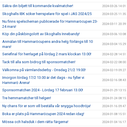
Säkra din biljett till kommande kvalmatcher!
2024-03-26 14:01
Skoghalls IBK söker herrspelare för spel i JAS 2024/25
2024-03-25 11:35
Nu finns spelscheman publicerade för Hammaröcupen 23-
2024-03-11 20:39
24 mars!
Köp din påskbingolott av Skoghalls Innebandy!
2024-03-06 10:08
Anmälan till Hammaröcupens andra helg förlängs till 10
2024-03-04 15:29
mars!
Seriefinal för herrlaget på lördag 2 mars klockan 13.00!
2024-02-28 14:51
Tack till alla som bidrog till sponsormatchen!
2024-02-22 08:00
Välkomna på värmlandsderby - Onsdag 21/2 19.00!
2024-02-19 09:27
Imorgon lördag 17/2 13.00 är det dags - nu fyller vi
2024-02-16 08:43
Hammarö Arena!
Sponsormatchen 2024 - Lördag 17 februari 13.00!
2024-01-29 13:15
Tre hemmamatcher till helgen!
2024-01-24 08:15
Ny chans för er som vill beställa vår snygga hoodtröja!
2024-01-16 09:47
Boka er plats på Hammaröcupen 2024 redan idag!
2024-01-08 15:51
Mössa och halsduk i dem rätta färgerna!
2024-01-04 16:17