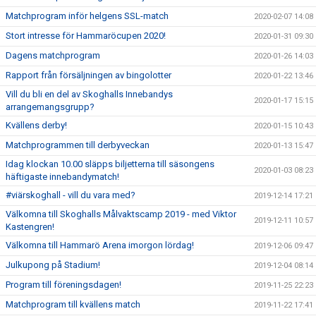
Matchprogram inför helgens SSL-match
2020-02-07 14:08
Stort intresse för Hammaröcupen 2020!
2020-01-31 09:30
Dagens matchprogram
2020-01-26 14:03
Rapport från försäljningen av bingolotter
2020-01-22 13:46
Vill du bli en del av Skoghalls Innebandys
2020-01-17 15:15
arrangemangsgrupp?
Kvällens derby!
2020-01-15 10:43
Matchprogrammen till derbyveckan
2020-01-13 15:47
Idag klockan 10.00 släpps biljetterna till säsongens
2020-01-03 08:23
häftigaste innebandymatch!
#viärskoghall - vill du vara med?
2019-12-14 17:21
Välkomna till Skoghalls Målvaktscamp 2019 - med Viktor
2019-12-11 10:57
Kastengren!
Välkomna till Hammarö Arena imorgon lördag!
2019-12-06 09:47
Julkupong på Stadium!
2019-12-04 08:14
Program till föreningsdagen!
2019-11-25 22:23
Matchprogram till kvällens match
2019-11-22 17:41