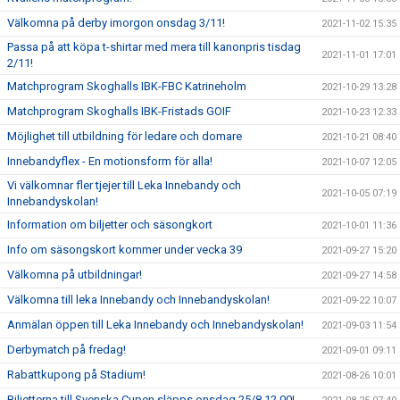
Välkomna på derby imorgon onsdag 3/11!
2021-11-02 15:35
Passa på att köpa t-shirtar med mera till kanonpris tisdag
2021-11-01 17:01
2/11!
Matchprogram Skoghalls IBK-FBC Katrineholm
2021-10-29 13:28
Matchprogram Skoghalls IBK-Fristads GOIF
2021-10-23 12:33
Möjlighet till utbildning för ledare och domare
2021-10-21 08:40
Innebandyflex - En motionsform för alla!
2021-10-07 12:05
Vi välkomnar fler tjejer till Leka Innebandy och
2021-10-05 07:19
Innebandyskolan!
Information om biljetter och säsongkort
2021-10-01 11:36
Info om säsongskort kommer under vecka 39
2021-09-27 15:20
Välkomna på utbildningar!
2021-09-27 14:58
Välkomna till leka Innebandy och Innebandyskolan!
2021-09-22 10:07
Anmälan öppen till Leka Innebandy och Innebandyskolan!
2021-09-03 11:54
Derbymatch på fredag!
2021-09-01 09:11
Rabattkupong på Stadium!
2021-08-26 10:01
Biljetterna till Svenska Cupen släpps onsdag 25/8 12.00!