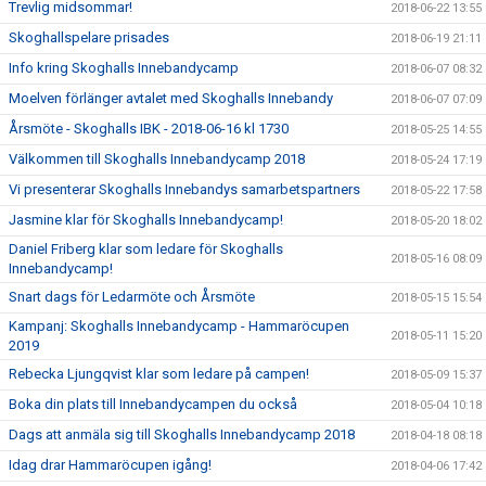
Trevlig midsommar!
2018-06-22 13:55
Skoghallspelare prisades
2018-06-19 21:11
Info kring Skoghalls Innebandycamp
2018-06-07 08:32
Moelven förlänger avtalet med Skoghalls Innebandy
2018-06-07 07:09
Årsmöte - Skoghalls IBK - 2018-06-16 kl 1730
2018-05-25 14:55
Välkommen till Skoghalls Innebandycamp 2018
2018-05-24 17:19
Vi presenterar Skoghalls Innebandys samarbetspartners
2018-05-22 17:58
Jasmine klar för Skoghalls Innebandycamp!
2018-05-20 18:02
Daniel Friberg klar som ledare för Skoghalls
2018-05-16 08:09
Innebandycamp!
Snart dags för Ledarmöte och Årsmöte
2018-05-15 15:54
Kampanj: Skoghalls Innebandycamp - Hammaröcupen
2018-05-11 15:20
2019
Rebecka Ljungqvist klar som ledare på campen!
2018-05-09 15:37
Boka din plats till Innebandycampen du också
2018-05-04 10:18
Dags att anmäla sig till Skoghalls Innebandycamp 2018
2018-04-18 08:18
Idag drar Hammaröcupen igång!
2018-04-06 17:42