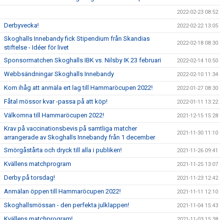
2022-02-23 08:52
Derbyvecka!
2022-02-22 13:05
Skoghalls Innebandy fick Stipendium från Skandias
2022-02-18 08:30
stiftelse - Idéer för livet
Sponsormatchen Skoghalls IBK vs. Nilsby IK 23 februari
2022-02-14 10:50
Webbsändningar Skoghalls Innebandy
2022-02-10 11:34
Kom ihåg att anmäla ert lag till Hammaröcupen 2022!
2022-01-27 08:30
Fåtal mössor kvar -passa på att köp!
2022-01-11 13:22
Välkomna till Hammaröcupen 2022!
2021-12-15 15:28
Krav på vaccinationsbevis på samtliga matcher
2021-11-30 11:10
arrangerade av Skoghalls Innebandy från 1 december
Smörgåstårta och dryck till alla i publiken!
2021-11-26 09:41
Kvällens matchprogram
2021-11-25 13:07
Derby på torsdag!
2021-11-23 12:42
Anmälan öppen till Hammaröcupen 2022!
2021-11-11 12:10
Skoghallsmössan - den perfekta julklappen!
2021-11-04 15:43
Kvällens matchprogram!
2021-11-03 15:38