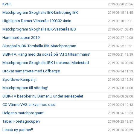
Kval!!
2019-03-20 20:26
Matchprogram Skoghalls IBK-Linköping IBK
2019-03-15 11:45
Highlights Damer Västerås 190302 4min
2019-03-10 10:11
Matchprogram Skoghalls IBK-Västerås IBS
2019-03-01 08:43
Hammaröcupen 2019
2019-02-27 12:08
Skoghalls IBK-Torshälla IBK Matchprogram
2019-02-22 10:21
SIBK-TV. Häng med du också på "ATG tillsammans"
2019-02-21 18:39
Matchprogram Skoghalls IBK-Lockerud Mariestad
2019-02-15 09:56
Utökat samarbete med Löfbergs!
2019-02-14 11:13
Sportlovs-Kampanj!
2019-02-12 19:24
Matchprogram till söndag!
2019-02-08 14:00
SIBK-TV besöker nu Damer U under seriespelet
2019-02-08 09:00
CO Värme VVS är kvar hos oss!
2019-02-04 10:43
Helgens matchprogram!
2019-01-26 15:33
Tabell Företagscupen
2019-01-25 18:57
Lecab ny partner!!
2019-01-25 09:59