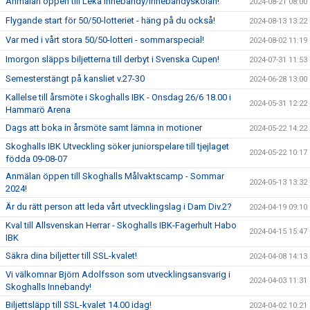
Anmälan öppen till Leka Innebandy/Innebandyskolan!
2024-08-21 08:00
Flygande start för 50/50-lotteriet - häng på du också!
2024-08-13 13:22
Var med i vårt stora 50/50-lotteri - sommarspecial!
2024-08-02 11:19
Imorgon släpps biljetterna till derbyt i Svenska Cupen!
2024-07-31 11:53
Semesterstängt på kansliet v.27-30
2024-06-28 13:00
Kallelse till årsmöte i Skoghalls IBK - Onsdag 26/6 18.00 i
2024-05-31 12:22
Hammarö Arena
Dags att boka in årsmöte samt lämna in motioner
2024-05-22 14:22
Skoghalls IBK Utveckling söker juniorspelare till tjejlaget
2024-05-22 10:17
födda 09-08-07
Anmälan öppen till Skoghalls Målvaktscamp - Sommar
2024-05-13 13:32
2024!
Är du rätt person att leda vårt utvecklingslag i Dam Div.2?
2024-04-19 09:10
Kval till Allsvenskan Herrar - Skoghalls IBK-Fagerhult Habo
2024-04-15 15:47
IBK
Säkra dina biljetter till SSL-kvalet!
2024-04-08 14:13
Vi välkomnar Björn Adolfsson som utvecklingsansvarig i
2024-04-03 11:31
Skoghalls Innebandy!
Biljettsläpp till SSL-kvalet 14.00 idag!
2024-04-02 10:21