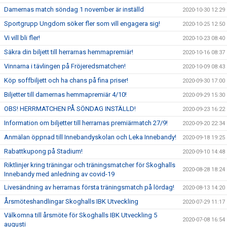
Damernas match söndag 1 november är inställd
2020-10-30 12:29
Sportgrupp Ungdom söker fler som vill engagera sig!
2020-10-25 12:50
Vi vill bli fler!
2020-10-23 08:40
Säkra din biljett till herrarnas hemmapremiär!
2020-10-16 08:37
Vinnarna i tävlingen på Fröjeredsmatchen!
2020-10-09 08:43
Köp soffbiljett och ha chans på fina priser!
2020-09-30 17:00
Biljetter till damernas hemmapremiär 4/10!
2020-09-29 15:30
OBS! HERRMATCHEN PÅ SÖNDAG INSTÄLLD!
2020-09-23 16:22
Information om biljetter till herrarnas premiärmatch 27/9!
2020-09-20 22:34
Anmälan öppnad till Innebandyskolan och Leka Innebandy!
2020-09-18 19:25
Rabattkupong på Stadium!
2020-09-10 14:48
Riktlinjer kring träningar och träningsmatcher för Skoghalls
2020-08-28 18:24
Innebandy med anledning av covid-19
Livesändning av herrarnas första träningsmatch på lördag!
2020-08-13 14:20
Årsmöteshandlingar Skoghalls IBK Utveckling
2020-07-29 11:17
Välkomna till årsmöte för Skoghalls IBK Utveckling 5
2020-07-08 16:54
augusti