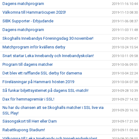
Dagens matchprogram
2019-11-16 10:44
Välkomna till Hammaröcupen 2020!
2019-11-13 08:30
SIBK Supporter - Erbjudande
2019-11-06 08:37
Dagens matchprogram
2019-11-03 11:48
Skoghalls Innebandys Föreningsdag 30 november!
2019-10-29 09:47
Matchprogram inför kvällens derby
2019-10-24 15:54
Snart startar Leka Innebandy och Innebandyskolan!
2019-10-11 09:58
Program till dagens matcher
2019-10-06 09:51
Det blev ett rafflande SSL derby för damerna
2019-10-04 22:24
Föreläsningar på Hammarö hösten 2019
2019-10-04 07:38
Så funkar biljettsystemet på dagens SSL-match!
2019-09-28 10:39
Dax för hemmapremiär i SSL!
2019-09-27 14:32
Nu har du chansen att se Skoghalls matcher i SSL live via
2019-09-20 16:16
SSL Play!
Säsongskort till Herr eller Dam
2019-09-17 21:04
Rabattkupong Stadium!
2019-09-11 09:44
Välkomna till Leka Innebandy och Innnebandyskolan!
2019-08-30 08:50