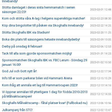
Innebandy!
Stötta damlaget i deras sista hemmamatch i serien
2023-03-01 12:48
säsongen 22/23!
Kom och stötta våra A-lag i helgens superviktiga matcher!
2023-02-23 08:30
Köp dina bingolotter till påsken via Skoghalls Innebandy!
2023-02-22 14:25
Stötta Skoghalls IBK via Stadium!
2023-02-20 11:25
Boka din plats till säsongens hetaste innebandyderby!
2023-02-09 13:05
Derby på onsdag 8 februari!
2023-02-06 12:53
Tack till alla som gjorde sponsormatchen möjlig!
2023-01-31 14:23
Sponsormatchen Skoghalls IBK vs. FBC Lerum - Söndag 29
2023-01-02 10:50
januari 16.00!
God Jul och Gott nytt år!
2022-12-22 17:34
Info till er som parkerar bilen vid Hammarö Arena
2022-12-15 15:29
Kom ihåg att anmäla ert lag till Hammaröcupen 2023!
2022-12-13 14:16
Vi öppnar anmälan till ytterligare 1 dag för födda 2010-2013
2022-12-12 14:55
på Målvaktscampen!
Skoghalls Målvaktscamp - fåtal platser kvar! (Fullbokad nu)
2022-12-06 10:56
Julkampanj från STC!
2022-12-02 13:47