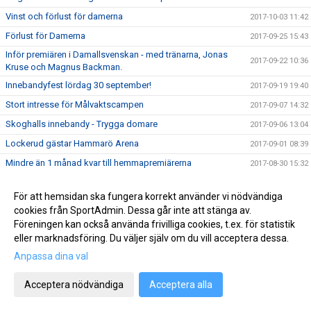
Vinst och förlust för damerna
2017-10-03 11:42
Förlust för Damerna
2017-09-25 15:43
Inför premiären i Damallsvenskan - med tränarna, Jonas
2017-09-22 10:36
Kruse och Magnus Backman.
Innebandyfest lördag 30 september!
2017-09-19 19:40
Stort intresse för Målvaktscampen
2017-09-07 14:32
Skoghalls innebandy - Trygga domare
2017-09-06 13:04
Lockerud gästar Hammarö Arena
2017-09-01 08:39
Mindre än 1 månad kvar till hemmapremiärerna
2017-08-30 15:32
Information Skoghalls Innebandy 17/18
2017-08-30 11:35
För att hemsidan ska fungera korrekt använder vi nödvändiga
SSL-rutinerat nyförvärv till damerna
2017-08-28 20:06
cookies från SportAdmin. Dessa går inte att stänga av.
Rabattkupong Stadium
2017-08-25 14:00
Föreningen kan också använda frivilliga cookies, t.ex. för statistik
eller marknadsföring. Du väljer själv om du vill acceptera dessa.
Skoghalls Målvaktscamp 2017!
2017-08-16 09:12
Anpassa dina val
Ladda upp med supporterprylar inför säsongen!
2017-08-07 08:50
Info till alla deltagare på Skoghalls Innebandycamp 2017
2017-07-28 19:08
Acceptera nödvändiga
Acceptera alla
Triss i damer
2017-07-24 10:10