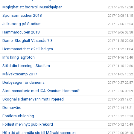
Möjlighet att bidra till Musikhjälpen
2017-12-15 12:28
Sponsormatchen 2018
2017-12-08 11:15
Julkupong på Stadium
2017-12-06 15:54
Hammaröcupen 2018
2017-12-06 08:38
Damer Skoghall-Västerås 7-3
2017-11-25 22:08
Hemmamatcher x 2 till helgen
2017-11-22 11:04
Info kring lagfoton
2017-11-16 13:40
Stöd din förening - Stadium
2017-11-15 12:56
Målvaktscamp 2017
2017-11-05 10:22
Derbyseger för damerna
2017-10-27 22:57
Stort samarbete med ICA Kvantum Hammarö!
2017-10-26 09:59
Skoghalls damer vann mot Fröjered
2017-10-23 19:01
Domarvärd
2017-10-14 15:21
Föräldrautbildning
2017-10-12 18:13
Förlust men nytt publikrekord
2017-10-12 10:49
Hög tid att anmäla sig till Målvaktscampen
2017-10-06 08:15