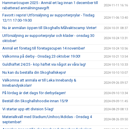
Hammaröcupen 2025 - Anmäl ert lag innan 1 december till
2024-11-11 16:16
rabatterad anmälningsavgift
Favorit i repris! Utförsäljning av supporterprylar - Tisdag
2024-11-06 13:40
12/11 17.00-19.00
Nu är anmälan öppen till Skoghalls Målvaktscamp Vinter!
2024-10-31 08:37
Utförsäljning av supporterprylar och kläder - onsdag 30
2024-10-24 13:31
oktober!
Anmäl ert företag till företagscupen 14 november!
2024-10-24 10:56
Välkomna på derby - Onsdag 23 oktober 19.00!
2024-10-21 13:54
Guldhäftet 24/25 - köp häftet via något av våra lag!
2024-10-15 10:33
Nu kan du beställa din Skoghallskeps!
2024-10-10 10:07
Välkomna att anmäla er till Leka Innebandy &
2024-09-26 09:57
Innebandyskolan!
På lördag är det dags för derbydagen!
2024-09-10 13:34
Beställ din Skoghallshoodie innan 15/9!
2024-09-09 11:45
Vi startar upp ett division 5-lag!
2024-08-29 08:13
Materialkväll med Stadium/Unihoc/Adidas - Onsdag 4
2024-08-26 09:50
september!