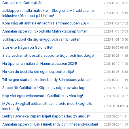
God Jul och Gott nytt år!
2023-12-22 10:22
Julklappen till alla målvakter - Skoghalls Målvaktscamp
2023-12-06 15:19
inklusive 40% rabatt på Unihoc!
Kom ihåg att anmäla ert lag till Hammaröcupen 2024!
2023-11-29 17:32
Anmälan öppen till Skoghalls Målvaktscamp Vinter!
2023-11-13 13:53
Julklappstips! Klä dig snyggt och varmt i vinter!
2023-11-01 10:30
Stor efterfrågan på Guldhäftet!
2023-10-30 09:15
Sista veckan att beställa supportertröjor och hoodtröja!
2023-10-23 14:18
Nu öppnar anmälan till Hammaröcupen 2024!
2023-10-10 11:00
Nu kan du beställa din egen supportertröja!
2023-10-03 15:15
Till helgen startar Leka Innebandy & Innebandyskolan!
2023-10-02 11:19
Succé för Guldhäftet! Köp ett av något av våra lag!
2023-09-18 14:25
Köp vårt egna nylanserade Guldhäfte av våra lag!
2023-09-04 10:57
MyWay Skoghall utökar sitt samarbete med Skoghalls
2023-08-31 09:54
Innebandy!
Derby i Svenska Cupen! Biljettsläpp tisdag 29 augusti!
2023-08-28 14:21
Anmälan öppen till Leka Innebandy och Innebandyskolan!
2023-08-25 14:09