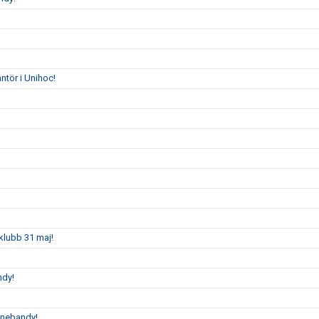
tör i Unihoc!
klubb 31 maj!
ndy!
nnebandy!