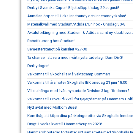
Derby i Svenska Cupen! Biljettsläpp tisdag 29 augusti!
Anmälan öppen till Leka Innebandy och Innebandyskolan!
Materialkväll med Stadium/Adidas/Unihoc - Onsdag 30/8
Avtalsförlängning med Stadium & Adidas samt ny klubbleveran
Rabattkupong hos Stadium!
Semesterstängt på kansliet v.27-30
Ta chansen att vara med i vårt nystartade lag i Dam Div.3!
Derbydagen!
Välkomna till Skoghalls Målvaktscamp Sommar!
Välkomna till årsmöte i Skoghalls IBK onsdag 21 juni 18.00
Vill du hänga med i vårt nystartade Division 3 lag för damer?
Välkomna till Prova På kväll för tjejer/damer på Hammarö Golf
Nytt avtal med Molkom Buss!
Kom ihåg att köpa dina påskbingolotter via Skoghalls Inneba
Drygt 1 vecka kvar till Hammaröcupen 2023!
Hammaröbostäder fortsätter sitt samarbete med Skoghalls I