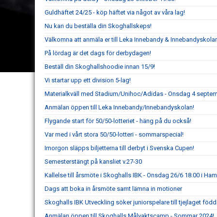
Guldhäftet 24/25 - köp häftet via något av våra lag!
Nu kan du beställa din Skoghallskeps!
Välkomna att anmäla er till Leka Innebandy & Innebandyskola
På lördag är det dags för derbydagen!
Beställ din Skoghallshoodie innan 15/9!
Vi startar upp ett division 5-lag!
Materialkväll med Stadium/Unihoc/Adidas - Onsdag 4 septem
Anmälan öppen till Leka Innebandy/Innebandyskolan!
Flygande start för 50/50-lotteriet - häng på du också!
Var med i vårt stora 50/50-lotteri - sommarspecial!
Imorgon släpps biljetterna till derbyt i Svenska Cupen!
Semesterstängt på kansliet v.27-30
Kallelse till årsmöte i Skoghalls IBK - Onsdag 26/6 18.00 i H
Dags att boka in årsmöte samt lämna in motioner
Skoghalls IBK Utveckling söker juniorspelare till tjejlaget föd
Anmälan öppen till Skoghalls Målvaktscamp - Sommar 2024!