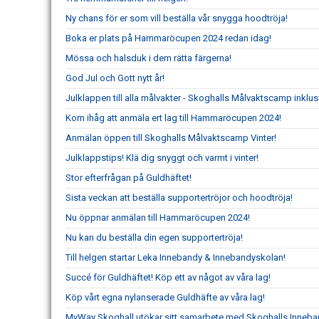
Ny chans för er som vill beställa vår snygga hoodtröja!
Boka er plats på Hammaröcupen 2024 redan idag!
Mössa och halsduk i dem rätta färgerna!
God Jul och Gott nytt år!
Julklappen till alla målvakter - Skoghalls Målvaktscamp inklu
Kom ihåg att anmäla ert lag till Hammaröcupen 2024!
Anmälan öppen till Skoghalls Målvaktscamp Vinter!
Julklappstips! Klä dig snyggt och varmt i vinter!
Stor efterfrågan på Guldhäftet!
Sista veckan att beställa supportertröjor och hoodtröja!
Nu öppnar anmälan till Hammaröcupen 2024!
Nu kan du beställa din egen supportertröja!
Till helgen startar Leka Innebandy & Innebandyskolan!
Succé för Guldhäftet! Köp ett av något av våra lag!
Köp vårt egna nylanserade Guldhäfte av våra lag!
MyWay Skoghall utökar sitt samarbete med Skoghalls Inneba