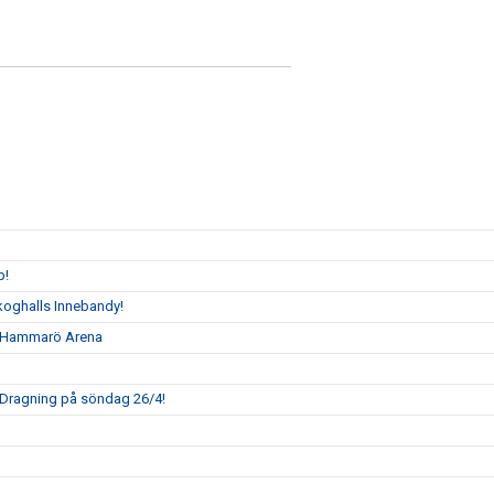
p!
l Skoghalls Innebandy!
 i Hammarö Arena
! Dragning på söndag 26/4!