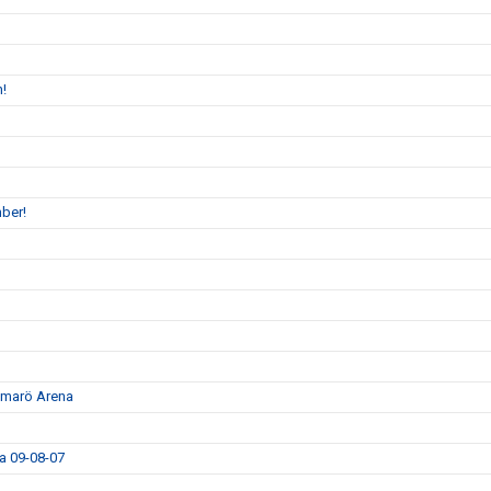
n!
ber!
ammarö Arena
da 09-08-07