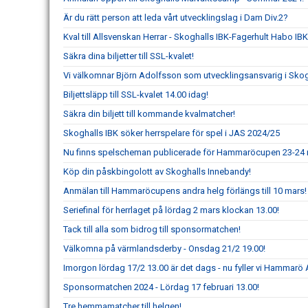
Är du rätt person att leda vårt utvecklingslag i Dam Div.2?
Kval till Allsvenskan Herrar - Skoghalls IBK-Fagerhult Habo IBK
Säkra dina biljetter till SSL-kvalet!
Vi välkomnar Björn Adolfsson som utvecklingsansvarig i Skog
Biljettsläpp till SSL-kvalet 14.00 idag!
Säkra din biljett till kommande kvalmatcher!
Skoghalls IBK söker herrspelare för spel i JAS 2024/25
Nu finns spelscheman publicerade för Hammaröcupen 23-24 
Köp din påskbingolott av Skoghalls Innebandy!
Anmälan till Hammaröcupens andra helg förlängs till 10 mars!
Seriefinal för herrlaget på lördag 2 mars klockan 13.00!
Tack till alla som bidrog till sponsormatchen!
Välkomna på värmlandsderby - Onsdag 21/2 19.00!
Imorgon lördag 17/2 13.00 är det dags - nu fyller vi Hammarö 
Sponsormatchen 2024 - Lördag 17 februari 13.00!
Tre hemmamatcher till helgen!