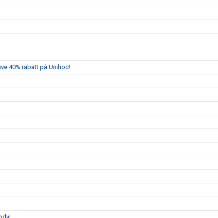
sive 40% rabatt på Unihoc!
ndy!