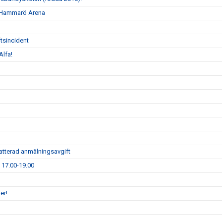
 i Hammarö Arena
tsincident
Alfa!
atterad anmälningsavgift
1 17.00-19.00
er!