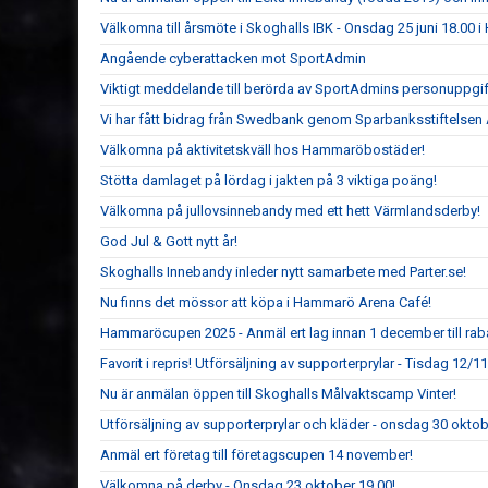
Välkomna till årsmöte i Skoghalls IBK - Onsdag 25 juni 18.00
Angående cyberattacken mot SportAdmin
Viktigt meddelande till berörda av SportAdmins personuppgif
Vi har fått bidrag från Swedbank genom Sparbanksstiftelsen 
Välkomna på aktivitetskväll hos Hammaröbostäder!
Stötta damlaget på lördag i jakten på 3 viktiga poäng!
Välkomna på jullovsinnebandy med ett hett Värmlandsderby!
God Jul & Gott nytt år!
Skoghalls Innebandy inleder nytt samarbete med Parter.se!
Nu finns det mössor att köpa i Hammarö Arena Café!
Hammaröcupen 2025 - Anmäl ert lag innan 1 december till rab
Favorit i repris! Utförsäljning av supporterprylar - Tisdag 12/1
Nu är anmälan öppen till Skoghalls Målvaktscamp Vinter!
Utförsäljning av supporterprylar och kläder - onsdag 30 oktob
Anmäl ert företag till företagscupen 14 november!
Välkomna på derby - Onsdag 23 oktober 19.00!