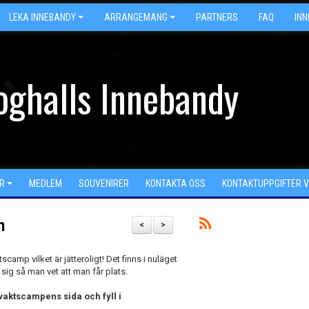
LEKA INNEBANDY
ARRANGEMANG
PARTNERS
FAQ
IN
oghalls Innebandy
R
MEDLEM
SOUVENIRER
KONTAKTA OSS
KONTAKTUPPGIFTER 
n
<
>
amp vilket är jätteroligt! Det finns i nuläget
 sig så man vet att man får plats.
vaktscampens sida och fyll i