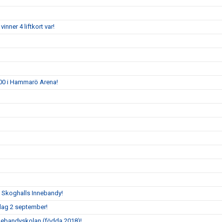
vinner 4 liftkort var!
8.00 i Hammarö Arena!
t Skoghalls Innebandy!
sdag 2 september!
nnebandyskolan (födda 2018)!