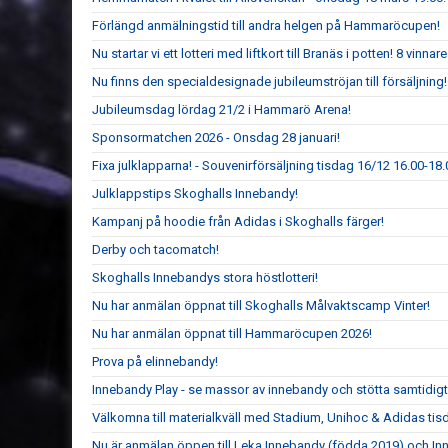
Förlängd anmälningstid till andra helgen på Hammaröcupen!
Nu startar vi ett lotteri med liftkort till Branäs i potten! 8 vinnare 
Nu finns den specialdesignade jubileumströjan till försäljning!
Jubileumsdag lördag 21/2 i Hammarö Arena!
Sponsormatchen 2026 - Onsdag 28 januari!
Fixa julklapparna! - Souvenirförsäljning tisdag 16/12 16.00-1
Julklappstips Skoghalls Innebandy!
Kampanj på hoodie från Adidas i Skoghalls färger!
Derby och tacomatch!
Skoghalls Innebandys stora höstlotteri!
Nu har anmälan öppnat till Skoghalls Målvaktscamp Vinter!
Nu har anmälan öppnat till Hammaröcupen 2026!
Prova på elinnebandy!
Innebandy Play - se massor av innebandy och stötta samtidig
Välkomna till materialkväll med Stadium, Unihoc & Adidas ti
Nu är anmälan öppen till Leka Innebandy (födda 2019) och I