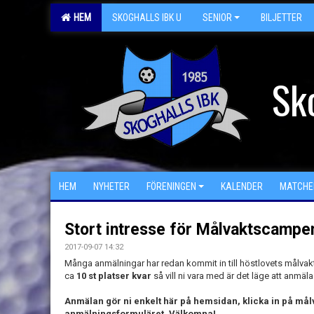
HEM
SKOGHALLS IBK U
SENIOR
BILJETTER
Sk
HEM
NYHETER
FÖRENINGEN
KALENDER
MATCHE
Stort intresse för Målvaktscampe
2017-09-07 14:32
Många anmälningar har redan kommit in till höstlovets målvaktsc
ca
10 st platser kvar
så vill ni vara med är det läge att anmäla
Anmälan gör ni enkelt här på hemsidan, klicka in på mål
anmälningsformuläret. Välkomna!