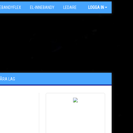
NEBANDYFLEX
EL-INNEBANDY
LEDARE
ARKIV
LOGGA IN
VÅRA LAG