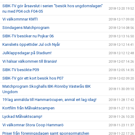
SIBK-TV gör årsavslut i serien "besök hos ungdomslagen"
2018-12-20 19:52
nu med P04 och F04-05
Vi välkommnar KMTI
2018-12-17 09:00
Söndagens Matchprogram
2018-12-14 08:56
SIBK-TV besöker nu Pojkar 06
2018-12-13 16:50
Kansliets öppettider Jul och Nyår
2018-12-12 14:41
Julklappsdagar på Stadium!
2018-12-12 12:48
Vi hälsar välkommen till Branäs!
2018-12-07 14:26
SIBK-TV besökte P09
2018-12-05 14:35
SIBK-TV gör ett kort besök hos P07
2018-12-02 09:20
Matchprogram Skoghalls IBK-Rönnby Västerås IBK
2018-11-30 09:10
Ungdom
19 lag anmälda till Hammaröcupen, anmäl ert lag idag!
2018-11-28 17:42
Kortfilm från Målvaktscampen
2018-11-27 13:16
Lyckad Målvaktscamp!
2018-11-26 10:20
Vi välkomnar Stora Coop Hammarö
2018-11-23 11:37
Priser från föreningsdagen samt sponsormatchen
2018-11-22 17:26