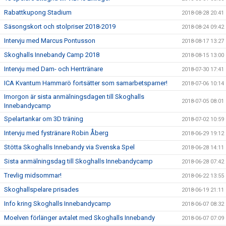
Rabattkupong Stadium
2018-08-28 20:41
Säsongskort och stolpriser 2018-2019
2018-08-24 09:42
Intervju med Marcus Pontusson
2018-08-17 13:27
Skoghalls Innebandy Camp 2018
2018-08-15 13:00
Intervju med Dam- och Herrtränare
2018-07-30 17:41
ICA Kvantum Hammarö fortsätter som samarbetsparner!
2018-07-06 10:14
Imorgon är sista anmälningsdagen till Skoghalls
2018-07-05 08:01
Innebandycamp
Spelartankar om 3D träning
2018-07-02 10:59
Intervju med fystränare Robin Åberg
2018-06-29 19:12
Stötta Skoghalls Innebandy via Svenska Spel
2018-06-28 14:11
Sista anmälningsdag till Skoghalls Innebandycamp
2018-06-28 07:42
Trevlig midsommar!
2018-06-22 13:55
Skoghallspelare prisades
2018-06-19 21:11
Info kring Skoghalls Innebandycamp
2018-06-07 08:32
Moelven förlänger avtalet med Skoghalls Innebandy
2018-06-07 07:09