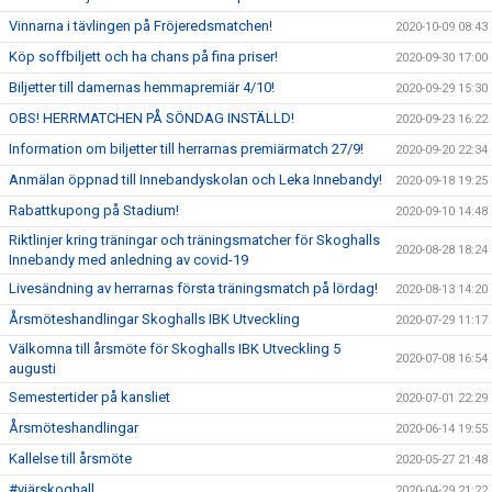
Vinnarna i tävlingen på Fröjeredsmatchen!
2020-10-09 08:43
Köp soffbiljett och ha chans på fina priser!
2020-09-30 17:00
Biljetter till damernas hemmapremiär 4/10!
2020-09-29 15:30
OBS! HERRMATCHEN PÅ SÖNDAG INSTÄLLD!
2020-09-23 16:22
Information om biljetter till herrarnas premiärmatch 27/9!
2020-09-20 22:34
Anmälan öppnad till Innebandyskolan och Leka Innebandy!
2020-09-18 19:25
Rabattkupong på Stadium!
2020-09-10 14:48
Riktlinjer kring träningar och träningsmatcher för Skoghalls
2020-08-28 18:24
Innebandy med anledning av covid-19
Livesändning av herrarnas första träningsmatch på lördag!
2020-08-13 14:20
Årsmöteshandlingar Skoghalls IBK Utveckling
2020-07-29 11:17
Välkomna till årsmöte för Skoghalls IBK Utveckling 5
2020-07-08 16:54
augusti
Semestertider på kansliet
2020-07-01 22:29
Årsmöteshandlingar
2020-06-14 19:55
Kallelse till årsmöte
2020-05-27 21:48
#viärskoghall
2020-04-29 21:22