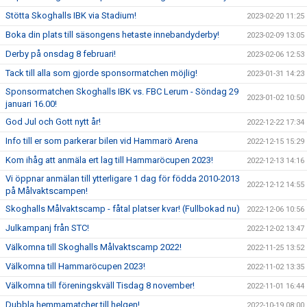
Stötta Skoghalls IBK via Stadium!
2023-02-20 11:25
Boka din plats till säsongens hetaste innebandyderby!
2023-02-09 13:05
Derby på onsdag 8 februari!
2023-02-06 12:53
Tack till alla som gjorde sponsormatchen möjlig!
2023-01-31 14:23
Sponsormatchen Skoghalls IBK vs. FBC Lerum - Söndag 29
2023-01-02 10:50
januari 16.00!
God Jul och Gott nytt år!
2022-12-22 17:34
Info till er som parkerar bilen vid Hammarö Arena
2022-12-15 15:29
Kom ihåg att anmäla ert lag till Hammaröcupen 2023!
2022-12-13 14:16
Vi öppnar anmälan till ytterligare 1 dag för födda 2010-2013
2022-12-12 14:55
på Målvaktscampen!
Skoghalls Målvaktscamp - fåtal platser kvar! (Fullbokad nu)
2022-12-06 10:56
Julkampanj från STC!
2022-12-02 13:47
Välkomna till Skoghalls Målvaktscamp 2022!
2022-11-25 13:52
Välkomna till Hammaröcupen 2023!
2022-11-02 13:35
Välkomna till föreningskväll Tisdag 8 november!
2022-11-01 16:44
Dubbla hemmamatcher till helgen!
2022-10-19 08:00