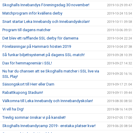
Skoghalls Innebandys Föreningsdag 30 november!
2019-10-29 09:47
Matchprogram inför kvällens derby
2019-10-24 15:54
Snart startar Leka Innebandy och Innebandyskolan!
2019-10-11 09:58
Program till dagens matcher
2019-10-06 09:51
Det blev ett rafflande SSL derby för damerna
2019-10-04 22:24
Föreläsningar på Hammarö hösten 2019
2019-10-04 07:38
Så funkar biljettsystemet på dagens SSL-match!
2019-09-28 10:39
Dax för hemmapremiär i SSL!
2019-09-27 14:32
Nu har du chansen att se Skoghalls matcher i SSL live via
2019-09-20 16:16
SSL Play!
Säsongskort till Herr eller Dam
2019-09-17 21:04
Rabattkupong Stadium!
2019-09-11 09:44
Välkomna till Leka Innebandy och Innnebandyskolan!
2019-08-30 08:50
Vi vill ha Dig!
2019-08-16 14:09
Trevlig sommar önskar vi på kansliet!
2019-07-05 17:00
Skoghalls Innebandycamp 2019 - enstaka platser kvar!
2019-06-20 08:54