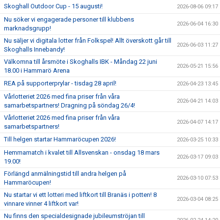
Skoghall Outdoor Cup - 15 augusti!
2026-08-06 09:17
Nu söker vi engagerade personer till klubbens
2026-06-04 16:30
marknadsgrupp!
Nu säljer vi digitala lotter från Folkspel! Allt överskott går till
2026-06-03 11:27
Skoghalls Innebandy!
Välkomna till årsmöte i Skoghalls IBK - Måndag 22 juni
2026-05-21 15:56
18.00 i Hammarö Arena
REA på supporterprylar - tisdag 28 april!
2026-04-23 13:45
Vårlotteriet 2026 med fina priser från våra
2026-04-21 14:03
samarbetspartners! Dragning på söndag 26/4!
Vårlotteriet 2026 med fina priser från våra
2026-04-07 14:17
samarbetspartners!
Till helgen startar Hammaröcupen 2026!
2026-03-25 10:33
Hemmamatch i kvalet till Allsvenskan - onsdag 18 mars
2026-03-17 09:03
19.00!
Förlängd anmälningstid till andra helgen på
2026-03-10 07:53
Hammaröcupen!
Nu startar vi ett lotteri med liftkort till Branäs i potten! 8
2026-03-04 08:25
vinnare vinner 4 liftkort var!
Nu finns den specialdesignade jubileumströjan till