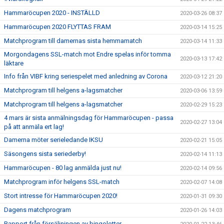
Hammaröcupen 2020 - INSTÄLLD
2020-03-26 08:37
Hammaröcupen 2020 FLYTTAS FRAM
2020-03-14 15:25
Matchprogram till damernas sista hemmamatch
2020-03-14 11:33
Morgondagens SSL-match mot Endre spelas inför tomma
2020-03-13 17:42
läktare
Info från VIBF kring seriespelet med anledning av Corona
2020-03-12 21:20
Matchprogram till helgens a-lagsmatcher
2020-03-06 13:59
Matchprogram till helgens a-lagsmatcher
2020-02-29 15:23
4 mars är sista anmälningsdag för Hammaröcupen - passa
2020-02-27 13:04
på att anmäla ert lag!
Damerna möter serieledande IKSU
2020-02-21 15:05
Säsongens sista seriederby!
2020-02-14 11:13
Hammaröcupen - 80 lag anmälda just nu!
2020-02-14 09:56
Matchprogram inför helgens SSL-match
2020-02-07 14:08
Stort intresse för Hammaröcupen 2020!
2020-01-31 09:30
Dagens matchprogram
2020-01-26 14:03
Rapport från försäljningen av bingolotter