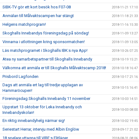
SIBK-TV gör ett kort besök hos F07-08
2018-11-21 17:10
Anmälan till Målvaktscampen har stängt
2018-11-18 21:33
Helgens matchprogram!
2018-11-16 15:30
Skoghalls Innebandys föreningsdag på söndag!
2018-11-09 13:27
Vinnarna i utlottningen kring sponsormatchen!
2018-11-09 13:05
Läs matchprogramet i Skoghalls IBK:s nya App!
2018-10-26 07:25
Atea ny samarbetspartner till Skoghalls Innebandy
2018-10-19 15:21
Välkomna att anmäla er till Skoghalls Målvaktscamp 2018!
2018-10-18 16:47
Prisbord Lagfonden
2018-10-17 21:16
Dags att anmäla ert lag till tredje upplagan av
2018-10-15 16:41
Hammaröcupen!
Föreningsdag Skoghalls Innebandy 11 november
2018-10-03 14:51
Uppstart 13 oktober för Leka Innebandy och
2018-10-03 08:00
Innebandyskolan!
En riktig innebandyhelg närmar sig!
2018-10-02 19:45
Seriestart Herrar, intervju med Albin Englöw
2018-09-17 21:02
18 spelare uttagna till VIBF:s Elitläger
2018-08-31 08:06