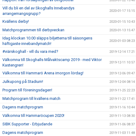
2020-01-22 13:46
Vill du bli en del av Skoghalls Innebandys
2020-01-17 15:15
arrangemangsgrupp?
Kvällens derby!
2020-01-15 10:43
Matchprogrammen till derbyveckan
2020-01-13 15:47
Idag klockan 10.00 släpps biljetterna till säsongens
2020-01-03 08:23
häftigaste innebandymatch!
#viärskoghall - vill du vara med?
2019-12-14 17:21
Välkomna till Skoghalls Målvaktscamp 2019 - med Viktor
2019-12-11 10:57
Kastengren!
Välkomna till Hammarö Arena imorgon lördag!
2019-12-06 09:47
Julkupong på Stadium!
2019-12-04 08:14
Program till föreningsdagen!
2019-11-25 22:23
Matchprogram till kvällens match
2019-11-22 17:41
Dagens matchprogram
2019-11-16 10:44
Välkomna till Hammaröcupen 2020!
2019-11-13 08:30
SIBK Supporter - Erbjudande
2019-11-06 08:37
Dagens matchprogram
2019-11-03 11:48