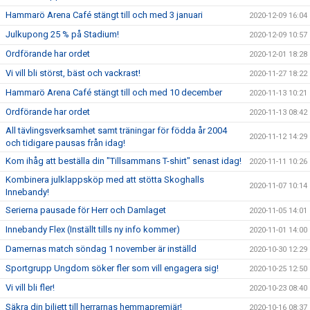
Hammarö Arena Café stängt till och med 3 januari
2020-12-09 16:04
Julkupong 25 % på Stadium!
2020-12-09 10:57
Ordförande har ordet
2020-12-01 18:28
Vi vill bli störst, bäst och vackrast!
2020-11-27 18:22
Hammarö Arena Café stängt till och med 10 december
2020-11-13 10:21
Ordförande har ordet
2020-11-13 08:42
All tävlingsverksamhet samt träningar för födda år 2004
2020-11-12 14:29
och tidigare pausas från idag!
Kom ihåg att beställa din "Tillsammans T-shirt" senast idag!
2020-11-11 10:26
Kombinera julklappsköp med att stötta Skoghalls
2020-11-07 10:14
Innebandy!
Serierna pausade för Herr och Damlaget
2020-11-05 14:01
Innebandy Flex (Inställt tills ny info kommer)
2020-11-01 14:00
Damernas match söndag 1 november är inställd
2020-10-30 12:29
Sportgrupp Ungdom söker fler som vill engagera sig!
2020-10-25 12:50
Vi vill bli fler!
2020-10-23 08:40
Säkra din biljett till herrarnas hemmapremiär!
2020-10-16 08:37