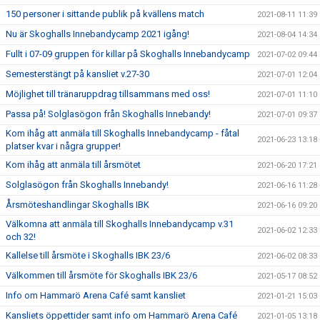
150 personer i sittande publik på kvällens match
2021-08-11 11:39
Nu är Skoghalls Innebandycamp 2021 igång!
2021-08-04 14:34
Fullt i 07-09 gruppen för killar på Skoghalls Innebandycamp
2021-07-02 09:44
Semesterstängt på kansliet v.27-30
2021-07-01 12:04
Möjlighet till tränaruppdrag tillsammans med oss!
2021-07-01 11:10
Passa på! Solglasögon från Skoghalls Innebandy!
2021-07-01 09:37
Kom ihåg att anmäla till Skoghalls Innebandycamp - fåtal
2021-06-23 13:18
platser kvar i några grupper!
Kom ihåg att anmäla till årsmötet
2021-06-20 17:21
Solglasögon från Skoghalls Innebandy!
2021-06-16 11:28
Årsmöteshandlingar Skoghalls IBK
2021-06-16 09:20
Välkomna att anmäla till Skoghalls Innebandycamp v.31
2021-06-02 12:33
och 32!
Kallelse till årsmöte i Skoghalls IBK 23/6
2021-06-02 08:33
Välkommen till årsmöte för Skoghalls IBK 23/6
2021-05-17 08:52
Info om Hammarö Arena Café samt kansliet
2021-01-21 15:03
Kansliets öppettider samt info om Hammarö Arena Café
2021-01-05 13:18