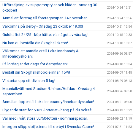
Utförsäljning av supporterprylar och kläder - onsdag 30
2024-10-24 13:31
oktober!
Anmäl ert företag till företagscupen 14 november!
2024-10-24 10:56
Välkomna på derby - Onsdag 23 oktober 19.00!
2024-10-21 13:54
Guldhäftet 24/25 - köp häftet via något av våra lag!
2024-10-15 10:33
Nu kan du beställa din Skoghallskeps!
2024-10-10 10:07
Välkomna att anmäla er till Leka Innebandy &
2024-09-26 09:57
Innebandyskolan!
På lördag är det dags för derbydagen!
2024-09-10 13:34
Beställ din Skoghallshoodie innan 15/9!
2024-09-09 11:45
Vi startar upp ett division 5-lag!
2024-08-29 08:13
Materialkväll med Stadium/Unihoc/Adidas - Onsdag 4
2024-08-26 09:50
september!
Anmälan öppen till Leka Innebandy/Innebandyskolan!
2024-08-21 08:00
Flygande start för 50/50-lotteriet - häng på du också!
2024-08-13 13:22
Var med i vårt stora 50/50-lotteri - sommarspecial!
2024-08-02 11:19
Imorgon släpps biljetterna till derbyt i Svenska Cupen!
2024-07-31 11:53