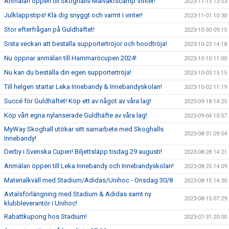
Anmälan öppen till Skoghalls Målvaktscamp Vinter!
2023-11-13 13:53
Julklappstips! Klä dig snyggt och varmt i vinter!
2023-11-01 10:30
Stor efterfrågan på Guldhäftet!
2023-10-30 09:15
Sista veckan att beställa supportertröjor och hoodtröja!
2023-10-23 14:18
Nu öppnar anmälan till Hammaröcupen 2024!
2023-10-10 11:00
Nu kan du beställa din egen supportertröja!
2023-10-03 15:15
Till helgen startar Leka Innebandy & Innebandyskolan!
2023-10-02 11:19
Succé för Guldhäftet! Köp ett av något av våra lag!
2023-09-18 14:25
Köp vårt egna nylanserade Guldhäfte av våra lag!
2023-09-04 10:57
MyWay Skoghall utökar sitt samarbete med Skoghalls
2023-08-31 09:54
Innebandy!
Derby i Svenska Cupen! Biljettsläpp tisdag 29 augusti!
2023-08-28 14:21
Anmälan öppen till Leka Innebandy och Innebandyskolan!
2023-08-25 14:09
Materialkväll med Stadium/Adidas/Unihoc - Onsdag 30/8
2023-08-15 14:30
Avtalsförlängning med Stadium & Adidas samt ny
2023-08-15 07:29
klubbleverantör i Unihoc!
Rabattkupong hos Stadium!
2023-07-31 20:00