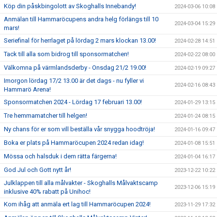
Köp din påskbingolott av Skoghalls Innebandy!
2024-03-06 10:08
Anmälan till Hammaröcupens andra helg förlängs till 10
2024-03-04 15:29
mars!
Seriefinal för herrlaget på lördag 2 mars klockan 13.00!
2024-02-28 14:51
Tack till alla som bidrog till sponsormatchen!
2024-02-22 08:00
Välkomna på värmlandsderby - Onsdag 21/2 19.00!
2024-02-19 09:27
Imorgon lördag 17/2 13.00 är det dags - nu fyller vi
2024-02-16 08:43
Hammarö Arena!
Sponsormatchen 2024 - Lördag 17 februari 13.00!
2024-01-29 13:15
Tre hemmamatcher till helgen!
2024-01-24 08:15
Ny chans för er som vill beställa vår snygga hoodtröja!
2024-01-16 09:47
Boka er plats på Hammaröcupen 2024 redan idag!
2024-01-08 15:51
Mössa och halsduk i dem rätta färgerna!
2024-01-04 16:17
God Jul och Gott nytt år!
2023-12-22 10:22
Julklappen till alla målvakter - Skoghalls Målvaktscamp
2023-12-06 15:19
inklusive 40% rabatt på Unihoc!
Kom ihåg att anmäla ert lag till Hammaröcupen 2024!
2023-11-29 17:32