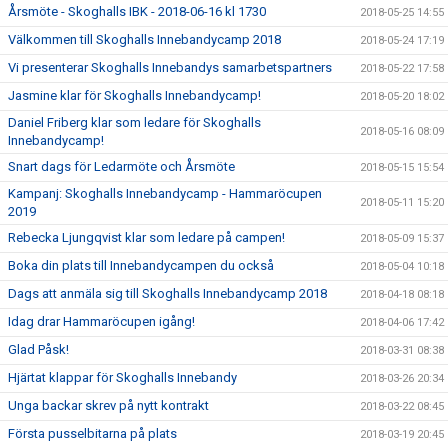
Årsmöte - Skoghalls IBK - 2018-06-16 kl 1730
2018-05-25 14:55
Välkommen till Skoghalls Innebandycamp 2018
2018-05-24 17:19
Vi presenterar Skoghalls Innebandys samarbetspartners
2018-05-22 17:58
Jasmine klar för Skoghalls Innebandycamp!
2018-05-20 18:02
Daniel Friberg klar som ledare för Skoghalls
2018-05-16 08:09
Innebandycamp!
Snart dags för Ledarmöte och Årsmöte
2018-05-15 15:54
Kampanj: Skoghalls Innebandycamp - Hammaröcupen
2018-05-11 15:20
2019
Rebecka Ljungqvist klar som ledare på campen!
2018-05-09 15:37
Boka din plats till Innebandycampen du också
2018-05-04 10:18
Dags att anmäla sig till Skoghalls Innebandycamp 2018
2018-04-18 08:18
Idag drar Hammaröcupen igång!
2018-04-06 17:42
Glad Påsk!
2018-03-31 08:38
Hjärtat klappar för Skoghalls Innebandy
2018-03-26 20:34
Unga backar skrev på nytt kontrakt
2018-03-22 08:45
Första pusselbitarna på plats
2018-03-19 20:45