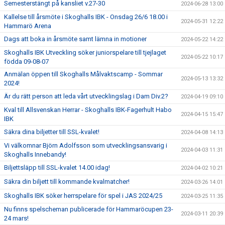
Semesterstängt på kansliet v.27-30
2024-06-28 13:00
Kallelse till årsmöte i Skoghalls IBK - Onsdag 26/6 18.00 i
2024-05-31 12:22
Hammarö Arena
Dags att boka in årsmöte samt lämna in motioner
2024-05-22 14:22
Skoghalls IBK Utveckling söker juniorspelare till tjejlaget
2024-05-22 10:17
födda 09-08-07
Anmälan öppen till Skoghalls Målvaktscamp - Sommar
2024-05-13 13:32
2024!
Är du rätt person att leda vårt utvecklingslag i Dam Div.2?
2024-04-19 09:10
Kval till Allsvenskan Herrar - Skoghalls IBK-Fagerhult Habo
2024-04-15 15:47
IBK
Säkra dina biljetter till SSL-kvalet!
2024-04-08 14:13
Vi välkomnar Björn Adolfsson som utvecklingsansvarig i
2024-04-03 11:31
Skoghalls Innebandy!
Biljettsläpp till SSL-kvalet 14.00 idag!
2024-04-02 10:21
Säkra din biljett till kommande kvalmatcher!
2024-03-26 14:01
Skoghalls IBK söker herrspelare för spel i JAS 2024/25
2024-03-25 11:35
Nu finns spelscheman publicerade för Hammaröcupen 23-
2024-03-11 20:39
24 mars!