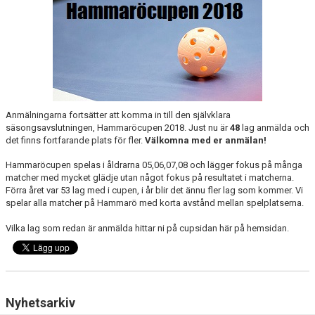
SOUVENIRER
KONTAKTA OSS
KONTAKTUPPGIFTER VÅRA LAG
Anmälningarna fortsätter att komma in till den självklara
säsongsavslutningen, Hammaröcupen 2018. Just nu är
48
lag anmälda och
det finns fortfarande plats för fler.
Välkomna med er anmälan!
Hammaröcupen spelas i åldrarna 05,06,07,08 och lägger fokus på många
matcher med mycket glädje utan något fokus på resultatet i matcherna.
Förra året var 53 lag med i cupen, i år blir det ännu fler lag som kommer. Vi
spelar alla matcher på Hammarö med korta avstånd mellan spelplatserna.
Vilka lag som redan är anmälda hittar ni på cupsidan här på hemsidan.
Nyhetsarkiv