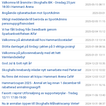
Välkomna till årsmöte i Skoghalls IBK - Onsdag 25 juni
2025-05-15 08:11
18.00 i Hammarö Arena
Angående cyberattacken mot SportAdmin
2025-03-01
Viktigt meddelande till berörda av SportAdmins
2025-02-05 11:15
personuppgiftsincident
Vi har fått bidrag från Swedbank genom
2025-02-04 15:12
Sparbanksstiftelsen Alfa!
Välkomna på aktivitetskväll hos Hammaröbostäder!
2025-01-13 13:14
Stötta damlaget på lördag i jakten på 3 viktiga poäng!
2025-01-08 08:56
Välkomna på jullovsinnebandy med ett hett
2025-01-01 13:11
Värmlandsderby!
God Jul & Gott nytt år!
2024-12-23 10:35
Skoghalls Innebandy inleder nytt samarbete med Parter.se!
2024-12-10 10:02
Nu finns det mössor att köpa i Hammarö Arena Café!
2024-12-03 13:27
Hammaröcupen 2025 - Anmäl ert lag innan 1 december till
2024-11-11 16:16
rabatterad anmälningsavgift
Favorit i repris! Utförsäljning av supporterprylar - Tisdag
2024-11-06 13:40
12/11 17.00-19.00
Nu är anmälan öppen till Skoghalls Målvaktscamp Vinter!
2024-10-31 08:37