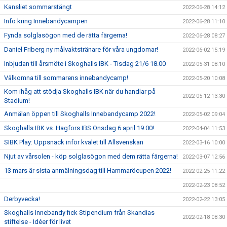
Kansliet sommarstängt
2022-06-28 14:12
Info kring Innebandycampen
2022-06-28 11:10
Fynda solglasögon med de rätta färgerna!
2022-06-28 08:27
Daniel Friberg ny målvaktstränare för våra ungdomar!
2022-06-02 15:19
Inbjudan till årsmöte i Skoghalls IBK - Tisdag 21/6 18.00
2022-05-31 08:10
Välkomna till sommarens innebandycamp!
2022-05-20 10:08
Kom ihåg att stödja Skoghalls IBK när du handlar på
2022-05-12 13:30
Stadium!
Anmälan öppen till Skoghalls Innebandycamp 2022!
2022-05-02 09:04
Skoghalls IBK vs. Hagfors IBS Onsdag 6 april 19.00!
2022-04-04 11:53
SIBK Play: Uppsnack inför kvalet till Allsvenskan
2022-03-16 10:00
Njut av vårsolen - köp solglasögon med dem rätta färgerna!
2022-03-07 12:56
13 mars är sista anmälningsdag till Hammaröcupen 2022!
2022-02-25 11:22
2022-02-23 08:52
Derbyvecka!
2022-02-22 13:05
Skoghalls Innebandy fick Stipendium från Skandias
2022-02-18 08:30
stiftelse - Idéer för livet