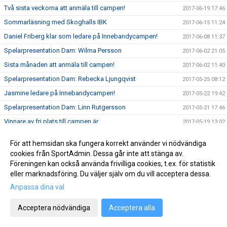
Två sista veckorna att anmäla till campen!
2017-06-19 17:46
Sommarläsning med Skoghalls IBK
2017-06-15 11:24
Daniel Friberg klar som ledare på Innebandycampen!
2017-06-08 11:37
Spelarpresentation Dam: Wilma Persson
2017-06-02 21:05
Sista månaden att anmäla till campen!
2017-06-02 11:40
Spelarpresentation Dam: Rebecka Ljungqvist
2017-05-25 08:12
Jasmine ledare på Innebandycampen!
2017-05-22 19:42
Spelarpresentation Dam: Linn Rutgersson
2017-05-21 17:46
Vinnare av fri plats till campen är..
2017-05-19 13:02
Sista chansen att vinna fri plats till campen..
2017-05-18 15:20
För att hemsidan ska fungera korrekt använder vi nödvändiga
Fler ledare till Innebandycampen klara..
2017-05-17 12:13
cookies från SportAdmin. Dessa går inte att stänga av.
Föreningen kan också använda frivilliga cookies, t.ex. för statistik
Kom ihåg tävlingen om fri plats till Innebandycampen!
2017-05-16 22:13
eller marknadsföring. Du väljer själv om du vill acceptera dessa.
Vinn fri plats till Innebandycampen!
2017-05-12 10:04
Anpassa dina val
Spelarpresentation Dam: Carolina Karlsson
2017-05-11 10:00
Anmälda deltagare till Innebandycampen
Acceptera nödvändiga
Acceptera alla
2017-05-09 18:19
Spelarpresentation Dam: Elin Stensson
2017-05-07 09:30