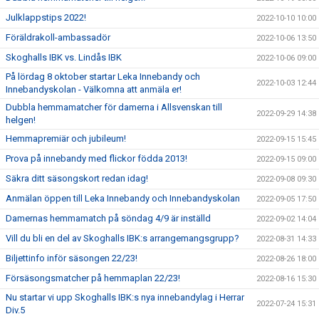
Julklappstips 2022!
2022-10-10 10:00
Föräldrakoll-ambassadör
2022-10-06 13:50
Skoghalls IBK vs. Lindås IBK
2022-10-06 09:00
På lördag 8 oktober startar Leka Innebandy och
2022-10-03 12:44
Innebandyskolan - Välkomna att anmäla er!
Dubbla hemmamatcher för damerna i Allsvenskan till
2022-09-29 14:38
helgen!
Hemmapremiär och jubileum!
2022-09-15 15:45
Prova på innebandy med flickor födda 2013!
2022-09-15 09:00
Säkra ditt säsongskort redan idag!
2022-09-08 09:30
Anmälan öppen till Leka Innebandy och Innebandyskolan
2022-09-05 17:50
Damernas hemmamatch på söndag 4/9 är inställd
2022-09-02 14:04
Vill du bli en del av Skoghalls IBK:s arrangemangsgrupp?
2022-08-31 14:33
Biljettinfo inför säsongen 22/23!
2022-08-26 18:00
Försäsongsmatcher på hemmaplan 22/23!
2022-08-16 15:30
Nu startar vi upp Skoghalls IBK:s nya innebandylag i Herrar
2022-07-24 15:31
Div.5