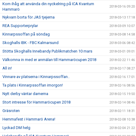
Kom ihåg att använda din nyckelring på ICA Kvantum
2018-03-16 09:20
Hammarö
Nykvarn borta för JAS tjejerna
2018-03-13 17:18
REA Supporterprylar
2018-03-09 10:07
Kinnarpssoffan på söndag
2018-03-08 14:58
Skoghalls IBK - FBC Kalmarsund
2018-03-06 08:42
Stötta Skoghalls Innebandy Publikmatchen 10 mars
2018-03-01 09:01
Välkomna in med er anmälan till Hammaröcupen 2018
2018-02-22 11:46
All in!
2018-02-17 08:27
Vinnare av platserna i Kinnarpssoffan..
2018-02-16 17:01
Ta plats i Kinnarpssoffan imorgon!
2018-02-16 08:56
Nytt derby väntar damerna
2018-02-15 19:50
Stort intresse för Hammaröcupen 2018
2018-02-14 08:46
Gräsroten
2018-02-11 18:31
Hemmafest i Hammarö Arena!
2018-02-08 10:38
Lyckad DM helg
2018-02-04 21:22