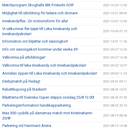
Matchprogram Skoghalls IBK-Fristads GOIF
2021-10-23 12:33
Möjlighet till utbildning för ledare och domare
2021-10-21 08:40
Innebandyflex - En motionsform för alla!
2021-10-07 12:05
Vi välkomnar fler tjejer till Leka Innebandy och
2021-10-05 07:19
Innebandyskolan!
Information om biljetter och säsongkort
2021-10-01 11:36
Info om säsongskort kommer under vecka 39
2021-09-27 15:20
Välkomna på utbildningar!
2021-09-27 14:58
Välkomna till leka Innebandy och Innebandyskolan!
2021-09-22 10:07
Anmälan öppen till Leka Innebandy och Innebandyskolan!
2021-09-03 11:54
Derbymatch på fredag!
2021-09-01 09:11
Rabattkupong på Stadium!
2021-08-26 10:01
Biljetterna till Svenska Cupen släpps onsdag 25/8 12.00!
2021-08-25 07:40
Parkeringsinformation handikapparkering
2021-08-22 20:10
Max 300 i publik på damernas match mot Kristinehamn
2021-08-19 08:36
20/8!
Parkering vid Hammarö Arena
2021-08-13 14:08