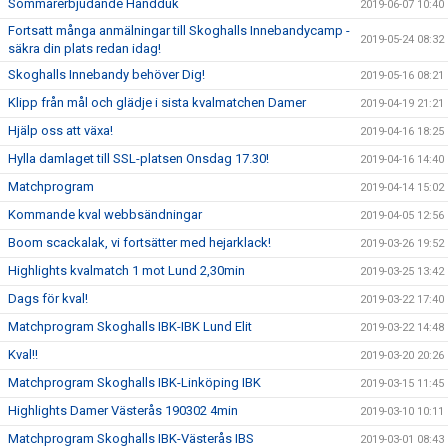
Sommarerbjudande Handduk
2019-06-07 10:40
Fortsatt många anmälningar till Skoghalls Innebandycamp -
2019-05-24 08:32
säkra din plats redan idag!
Skoghalls Innebandy behöver Dig!
2019-05-16 08:21
Klipp från mål och glädje i sista kvalmatchen Damer
2019-04-19 21:21
Hjälp oss att växa!
2019-04-16 18:25
Hylla damlaget till SSL-platsen Onsdag 17.30!
2019-04-16 14:40
Matchprogram
2019-04-14 15:02
Kommande kval webbsändningar
2019-04-05 12:56
Boom scackalak, vi fortsätter med hejarklack!
2019-03-26 19:52
Highlights kvalmatch 1 mot Lund 2,30min
2019-03-25 13:42
Dags för kval!
2019-03-22 17:40
Matchprogram Skoghalls IBK-IBK Lund Elit
2019-03-22 14:48
Kval!!
2019-03-20 20:26
Matchprogram Skoghalls IBK-Linköping IBK
2019-03-15 11:45
Highlights Damer Västerås 190302 4min
2019-03-10 10:11
Matchprogram Skoghalls IBK-Västerås IBS
2019-03-01 08:43