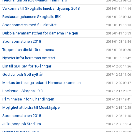
Helghandla på ICA Kvantum Hammarö
2018-02-02 09:02
Välkomna till Skoghalls Innebandycamp 2018
2018-01-31 14:14
Restaurangchansen Skoghalls IBK
2018-01-22 09:43
Sponsormatch med full aktivitet
2018-01-19 15:13
Dubbla hemmamatcher för damerna i helgen
2018-01-19 10:33
Sponsormatchen 2018
2018-01-08 16:54
Toppmatch direkt för damerna
2018-01-06 09:30
Nyheter inför herrarnas omstart
2018-01-05 18:42
Elin till SDF SM för 16-åringar
2017-12-30 14:26
God Jul och Gott nytt år!
2017-12-22 11:06
Markus årets unga ledare i Hammarö kommun
2017-12-20 09:47
Lockerud - Skoghall 9-3
2017-12-17 20:32
Påminnelse inför julhandlingen
2017-12-17 19:41
Möjlighet att bidra till Musikhjälpen
2017-12-15 12:28
Sponsormatchen 2018
2017-12-08 11:15
Julkupong på Stadium
2017-12-06 15:54