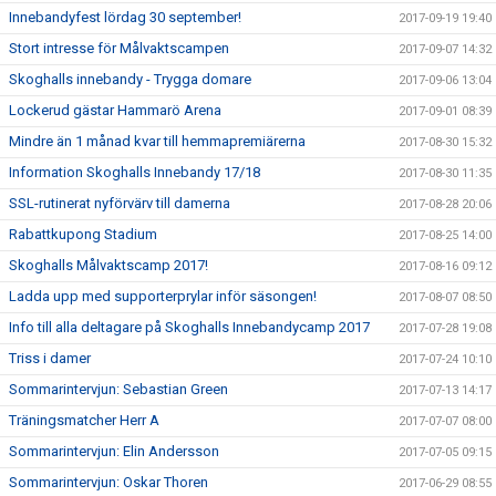
Innebandyfest lördag 30 september!
2017-09-19 19:40
Stort intresse för Målvaktscampen
2017-09-07 14:32
Skoghalls innebandy - Trygga domare
2017-09-06 13:04
Lockerud gästar Hammarö Arena
2017-09-01 08:39
Mindre än 1 månad kvar till hemmapremiärerna
2017-08-30 15:32
Information Skoghalls Innebandy 17/18
2017-08-30 11:35
SSL-rutinerat nyförvärv till damerna
2017-08-28 20:06
Rabattkupong Stadium
2017-08-25 14:00
Skoghalls Målvaktscamp 2017!
2017-08-16 09:12
Ladda upp med supporterprylar inför säsongen!
2017-08-07 08:50
Info till alla deltagare på Skoghalls Innebandycamp 2017
2017-07-28 19:08
Triss i damer
2017-07-24 10:10
Sommarintervjun: Sebastian Green
2017-07-13 14:17
Träningsmatcher Herr A
2017-07-07 08:00
Sommarintervjun: Elin Andersson
2017-07-05 09:15
Sommarintervjun: Oskar Thoren
2017-06-29 08:55