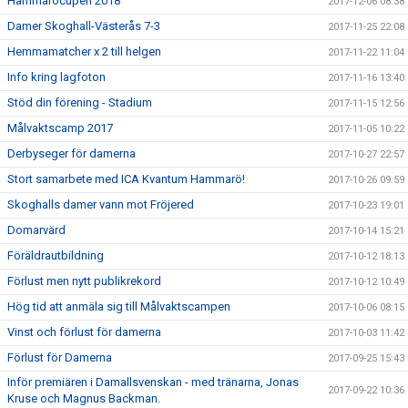
Hammaröcupen 2018
2017-12-06 08:38
Damer Skoghall-Västerås 7-3
2017-11-25 22:08
Hemmamatcher x 2 till helgen
2017-11-22 11:04
Info kring lagfoton
2017-11-16 13:40
Stöd din förening - Stadium
2017-11-15 12:56
Målvaktscamp 2017
2017-11-05 10:22
Derbyseger för damerna
2017-10-27 22:57
Stort samarbete med ICA Kvantum Hammarö!
2017-10-26 09:59
Skoghalls damer vann mot Fröjered
2017-10-23 19:01
Domarvärd
2017-10-14 15:21
Föräldrautbildning
2017-10-12 18:13
Förlust men nytt publikrekord
2017-10-12 10:49
Hög tid att anmäla sig till Målvaktscampen
2017-10-06 08:15
Vinst och förlust för damerna
2017-10-03 11:42
Förlust för Damerna
2017-09-25 15:43
Inför premiären i Damallsvenskan - med tränarna, Jonas
2017-09-22 10:36
Kruse och Magnus Backman.