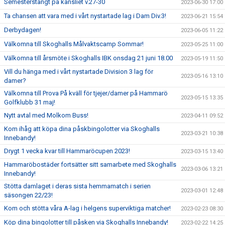
Semesterstängt på kansliet v.27-30
2023-06-30 17:00
Ta chansen att vara med i vårt nystartade lag i Dam Div.3!
2023-06-21 15:54
Derbydagen!
2023-06-05 11:22
Välkomna till Skoghalls Målvaktscamp Sommar!
2023-05-25 11:00
Välkomna till årsmöte i Skoghalls IBK onsdag 21 juni 18.00
2023-05-19 11:50
Vill du hänga med i vårt nystartade Division 3 lag för
2023-05-16 13:10
damer?
Välkomna till Prova På kväll för tjejer/damer på Hammarö
2023-05-15 13:35
Golfklubb 31 maj!
Nytt avtal med Molkom Buss!
2023-04-11 09:52
Kom ihåg att köpa dina påskbingolotter via Skoghalls
2023-03-21 10:38
Innebandy!
Drygt 1 vecka kvar till Hammaröcupen 2023!
2023-03-15 13:40
Hammaröbostäder fortsätter sitt samarbete med Skoghalls
2023-03-06 13:21
Innebandy!
Stötta damlaget i deras sista hemmamatch i serien
2023-03-01 12:48
säsongen 22/23!
Kom och stötta våra A-lag i helgens superviktiga matcher!
2023-02-23 08:30
Köp dina bingolotter till påsken via Skoghalls Innebandy!
2023-02-22 14:25