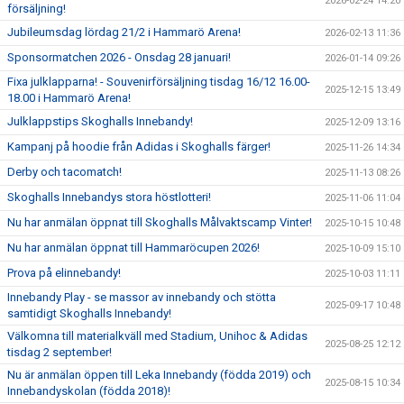
2026-02-24 14:20
försäljning!
Jubileumsdag lördag 21/2 i Hammarö Arena!
2026-02-13 11:36
Sponsormatchen 2026 - Onsdag 28 januari!
2026-01-14 09:26
Fixa julklapparna! - Souvenirförsäljning tisdag 16/12 16.00-
2025-12-15 13:49
18.00 i Hammarö Arena!
Julklappstips Skoghalls Innebandy!
2025-12-09 13:16
Kampanj på hoodie från Adidas i Skoghalls färger!
2025-11-26 14:34
Derby och tacomatch!
2025-11-13 08:26
Skoghalls Innebandys stora höstlotteri!
2025-11-06 11:04
Nu har anmälan öppnat till Skoghalls Målvaktscamp Vinter!
2025-10-15 10:48
Nu har anmälan öppnat till Hammaröcupen 2026!
2025-10-09 15:10
Prova på elinnebandy!
2025-10-03 11:11
Innebandy Play - se massor av innebandy och stötta
2025-09-17 10:48
samtidigt Skoghalls Innebandy!
Välkomna till materialkväll med Stadium, Unihoc & Adidas
2025-08-25 12:12
tisdag 2 september!
Nu är anmälan öppen till Leka Innebandy (födda 2019) och
2025-08-15 10:34
Innebandyskolan (födda 2018)!