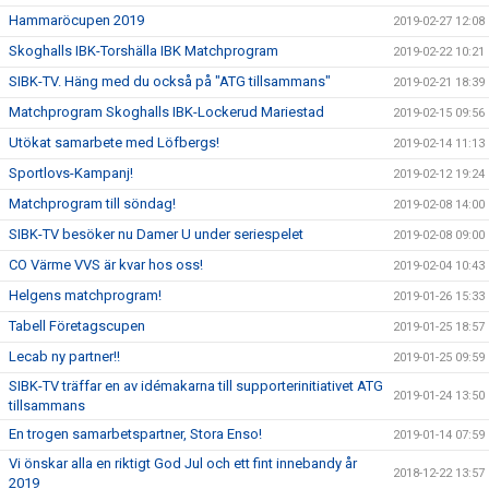
Hammaröcupen 2019
2019-02-27 12:08
Skoghalls IBK-Torshälla IBK Matchprogram
2019-02-22 10:21
SIBK-TV. Häng med du också på "ATG tillsammans"
2019-02-21 18:39
Matchprogram Skoghalls IBK-Lockerud Mariestad
2019-02-15 09:56
Utökat samarbete med Löfbergs!
2019-02-14 11:13
Sportlovs-Kampanj!
2019-02-12 19:24
Matchprogram till söndag!
2019-02-08 14:00
SIBK-TV besöker nu Damer U under seriespelet
2019-02-08 09:00
CO Värme VVS är kvar hos oss!
2019-02-04 10:43
Helgens matchprogram!
2019-01-26 15:33
Tabell Företagscupen
2019-01-25 18:57
Lecab ny partner!!
2019-01-25 09:59
SIBK-TV träffar en av idémakarna till supporterinitiativet ATG
2019-01-24 13:50
tillsammans
En trogen samarbetspartner, Stora Enso!
2019-01-14 07:59
Vi önskar alla en riktigt God Jul och ett fint innebandy år
2018-12-22 13:57
2019