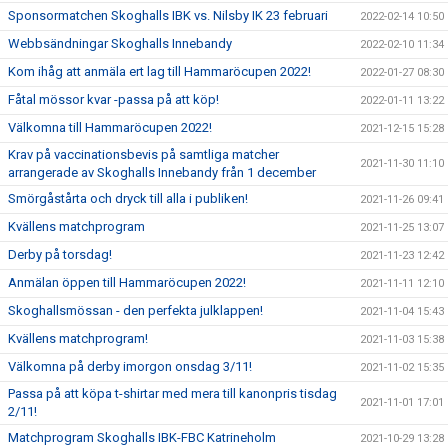
Sponsormatchen Skoghalls IBK vs. Nilsby IK 23 februari
2022-02-14 10:50
Webbsändningar Skoghalls Innebandy
2022-02-10 11:34
Kom ihåg att anmäla ert lag till Hammaröcupen 2022!
2022-01-27 08:30
Fåtal mössor kvar -passa på att köp!
2022-01-11 13:22
Välkomna till Hammaröcupen 2022!
2021-12-15 15:28
Krav på vaccinationsbevis på samtliga matcher
2021-11-30 11:10
arrangerade av Skoghalls Innebandy från 1 december
Smörgåstårta och dryck till alla i publiken!
2021-11-26 09:41
Kvällens matchprogram
2021-11-25 13:07
Derby på torsdag!
2021-11-23 12:42
Anmälan öppen till Hammaröcupen 2022!
2021-11-11 12:10
Skoghallsmössan - den perfekta julklappen!
2021-11-04 15:43
Kvällens matchprogram!
2021-11-03 15:38
Välkomna på derby imorgon onsdag 3/11!
2021-11-02 15:35
Passa på att köpa t-shirtar med mera till kanonpris tisdag
2021-11-01 17:01
2/11!
Matchprogram Skoghalls IBK-FBC Katrineholm
2021-10-29 13:28