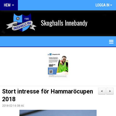
HEM
LOGGA IN
Skoghalls Innebandy
HEM
NYHETER
FÖRENINGEN
KALENDER
Stort intresse för Hammaröcupen
<
>
MATCHER
2018
2018-02-14 08:46
MEDLEM