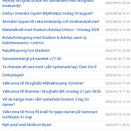
MyWay Skoghall utökar sitt samarbete med Skoghalls
2023-08-31 09:54
Innebandy!
Derby i Svenska Cupen! Biljettsläpp tisdag 29 augusti!
2023-08-28 14:21
Anmälan öppen till Leka Innebandy och Innebandyskolan!
2023-08-25 14:09
Materialkväll med Stadium/Adidas/Unihoc - Onsdag 30/8
2023-08-15 14:30
Avtalsförlängning med Stadium & Adidas samt ny
2023-08-15 07:29
klubbleverantör i Unihoc!
Rabattkupong hos Stadium!
2023-07-31 20:00
Semesterstängt på kansliet v.27-30
2023-06-30 17:00
Ta chansen att vara med i vårt nystartade lag i Dam Div.3!
2023-06-21 15:54
Derbydagen!
2023-06-05 11:22
Välkomna till Skoghalls Målvaktscamp Sommar!
2023-05-25 11:00
Välkomna till årsmöte i Skoghalls IBK onsdag 21 juni 18.00
2023-05-19 11:50
Vill du hänga med i vårt nystartade Division 3 lag för
2023-05-16 13:10
damer?
Välkomna till Prova På kväll för tjejer/damer på Hammarö
2023-05-15 13:35
Golfklubb 31 maj!
Nytt avtal med Molkom Buss!
2023-04-11 09:52