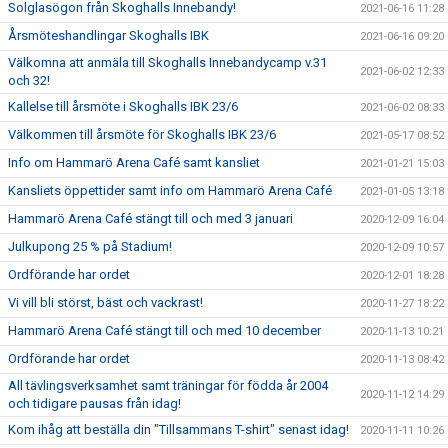
Solglasögon från Skoghalls Innebandy!
2021-06-16 11:28
Årsmöteshandlingar Skoghalls IBK
2021-06-16 09:20
Välkomna att anmäla till Skoghalls Innebandycamp v.31
2021-06-02 12:33
och 32!
Kallelse till årsmöte i Skoghalls IBK 23/6
2021-06-02 08:33
Välkommen till årsmöte för Skoghalls IBK 23/6
2021-05-17 08:52
Info om Hammarö Arena Café samt kansliet
2021-01-21 15:03
Kansliets öppettider samt info om Hammarö Arena Café
2021-01-05 13:18
Hammarö Arena Café stängt till och med 3 januari
2020-12-09 16:04
Julkupong 25 % på Stadium!
2020-12-09 10:57
Ordförande har ordet
2020-12-01 18:28
Vi vill bli störst, bäst och vackrast!
2020-11-27 18:22
Hammarö Arena Café stängt till och med 10 december
2020-11-13 10:21
Ordförande har ordet
2020-11-13 08:42
All tävlingsverksamhet samt träningar för födda år 2004
2020-11-12 14:29
och tidigare pausas från idag!
Kom ihåg att beställa din "Tillsammans T-shirt" senast idag!
2020-11-11 10:26