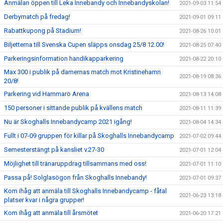
Anmälan öppen till Leka Innebandy och Innebandyskolan!
2021-09-03 11:54
Derbymatch på fredag!
2021-09-01 09:11
Rabattkupong på Stadium!
2021-08-26 10:01
Biljetterna till Svenska Cupen släpps onsdag 25/8 12.00!
2021-08-25 07:40
Parkeringsinformation handikapparkering
2021-08-22 20:10
Max 300 i publik på damernas match mot Kristinehamn
2021-08-19 08:36
20/8!
Parkering vid Hammarö Arena
2021-08-13 14:08
150 personer i sittande publik på kvällens match
2021-08-11 11:39
Nu är Skoghalls Innebandycamp 2021 igång!
2021-08-04 14:34
Fullt i 07-09 gruppen för killar på Skoghalls Innebandycamp
2021-07-02 09:44
Semesterstängt på kansliet v.27-30
2021-07-01 12:04
Möjlighet till tränaruppdrag tillsammans med oss!
2021-07-01 11:10
Passa på! Solglasögon från Skoghalls Innebandy!
2021-07-01 09:37
Kom ihåg att anmäla till Skoghalls Innebandycamp - fåtal
2021-06-23 13:18
platser kvar i några grupper!
Kom ihåg att anmäla till årsmötet
2021-06-20 17:21