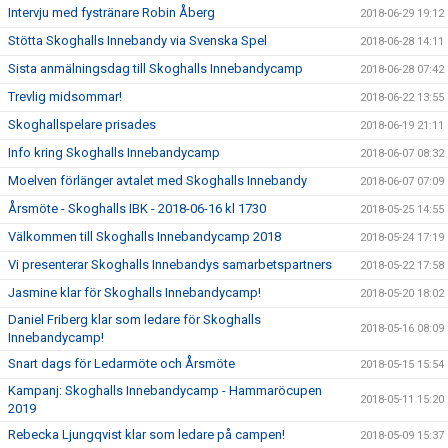
Intervju med fystränare Robin Åberg
2018-06-29 19:12
Stötta Skoghalls Innebandy via Svenska Spel
2018-06-28 14:11
Sista anmälningsdag till Skoghalls Innebandycamp
2018-06-28 07:42
Trevlig midsommar!
2018-06-22 13:55
Skoghallspelare prisades
2018-06-19 21:11
Info kring Skoghalls Innebandycamp
2018-06-07 08:32
Moelven förlänger avtalet med Skoghalls Innebandy
2018-06-07 07:09
Årsmöte - Skoghalls IBK - 2018-06-16 kl 1730
2018-05-25 14:55
Välkommen till Skoghalls Innebandycamp 2018
2018-05-24 17:19
Vi presenterar Skoghalls Innebandys samarbetspartners
2018-05-22 17:58
Jasmine klar för Skoghalls Innebandycamp!
2018-05-20 18:02
Daniel Friberg klar som ledare för Skoghalls
2018-05-16 08:09
Innebandycamp!
Snart dags för Ledarmöte och Årsmöte
2018-05-15 15:54
Kampanj: Skoghalls Innebandycamp - Hammaröcupen
2018-05-11 15:20
2019
Rebecka Ljungqvist klar som ledare på campen!
2018-05-09 15:37