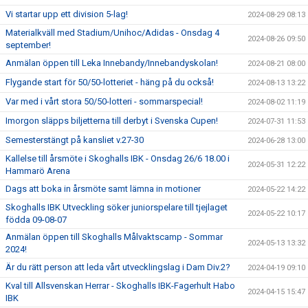
Vi startar upp ett division 5-lag!
2024-08-29 08:13
Materialkväll med Stadium/Unihoc/Adidas - Onsdag 4
2024-08-26 09:50
september!
Anmälan öppen till Leka Innebandy/Innebandyskolan!
2024-08-21 08:00
Flygande start för 50/50-lotteriet - häng på du också!
2024-08-13 13:22
Var med i vårt stora 50/50-lotteri - sommarspecial!
2024-08-02 11:19
Imorgon släpps biljetterna till derbyt i Svenska Cupen!
2024-07-31 11:53
Semesterstängt på kansliet v.27-30
2024-06-28 13:00
Kallelse till årsmöte i Skoghalls IBK - Onsdag 26/6 18.00 i
2024-05-31 12:22
Hammarö Arena
Dags att boka in årsmöte samt lämna in motioner
2024-05-22 14:22
Skoghalls IBK Utveckling söker juniorspelare till tjejlaget
2024-05-22 10:17
födda 09-08-07
Anmälan öppen till Skoghalls Målvaktscamp - Sommar
2024-05-13 13:32
2024!
Är du rätt person att leda vårt utvecklingslag i Dam Div.2?
2024-04-19 09:10
Kval till Allsvenskan Herrar - Skoghalls IBK-Fagerhult Habo
2024-04-15 15:47
IBK