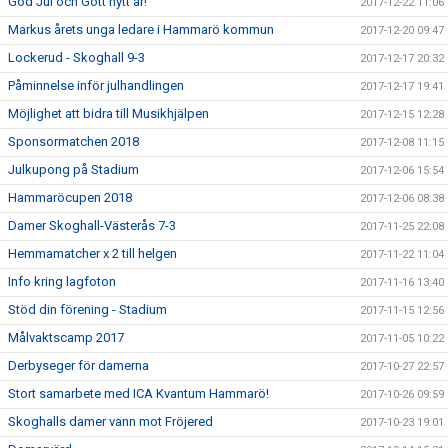
God Jul och Gott nytt år!
2017-12-22 11:06
Markus årets unga ledare i Hammarö kommun
2017-12-20 09:47
Lockerud - Skoghall 9-3
2017-12-17 20:32
Påminnelse inför julhandlingen
2017-12-17 19:41
Möjlighet att bidra till Musikhjälpen
2017-12-15 12:28
Sponsormatchen 2018
2017-12-08 11:15
Julkupong på Stadium
2017-12-06 15:54
Hammaröcupen 2018
2017-12-06 08:38
Damer Skoghall-Västerås 7-3
2017-11-25 22:08
Hemmamatcher x 2 till helgen
2017-11-22 11:04
Info kring lagfoton
2017-11-16 13:40
Stöd din förening - Stadium
2017-11-15 12:56
Målvaktscamp 2017
2017-11-05 10:22
Derbyseger för damerna
2017-10-27 22:57
Stort samarbete med ICA Kvantum Hammarö!
2017-10-26 09:59
Skoghalls damer vann mot Fröjered
2017-10-23 19:01