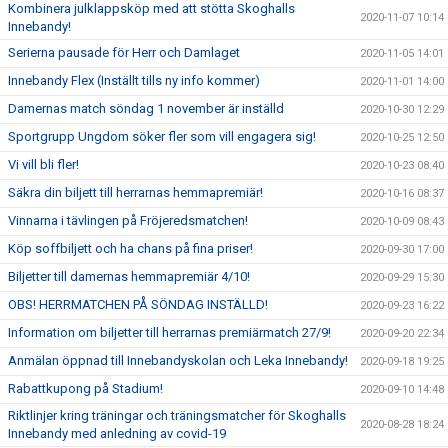
Kombinera julklappsköp med att stötta Skoghalls
2020-11-07 10:14
Innebandy!
Serierna pausade för Herr och Damlaget
2020-11-05 14:01
Innebandy Flex (Inställt tills ny info kommer)
2020-11-01 14:00
Damernas match söndag 1 november är inställd
2020-10-30 12:29
Sportgrupp Ungdom söker fler som vill engagera sig!
2020-10-25 12:50
Vi vill bli fler!
2020-10-23 08:40
Säkra din biljett till herrarnas hemmapremiär!
2020-10-16 08:37
Vinnarna i tävlingen på Fröjeredsmatchen!
2020-10-09 08:43
Köp soffbiljett och ha chans på fina priser!
2020-09-30 17:00
Biljetter till damernas hemmapremiär 4/10!
2020-09-29 15:30
OBS! HERRMATCHEN PÅ SÖNDAG INSTÄLLD!
2020-09-23 16:22
Information om biljetter till herrarnas premiärmatch 27/9!
2020-09-20 22:34
Anmälan öppnad till Innebandyskolan och Leka Innebandy!
2020-09-18 19:25
Rabattkupong på Stadium!
2020-09-10 14:48
Riktlinjer kring träningar och träningsmatcher för Skoghalls
2020-08-28 18:24
Innebandy med anledning av covid-19