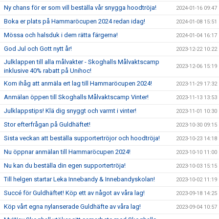
Ny chans för er som vill beställa vår snygga hoodtröja!
2024-01-16 09:47
Boka er plats på Hammaröcupen 2024 redan idag!
2024-01-08 15:51
Mössa och halsduk i dem rätta färgerna!
2024-01-04 16:17
God Jul och Gott nytt år!
2023-12-22 10:22
Julklappen till alla målvakter - Skoghalls Målvaktscamp
2023-12-06 15:19
inklusive 40% rabatt på Unihoc!
Kom ihåg att anmäla ert lag till Hammaröcupen 2024!
2023-11-29 17:32
Anmälan öppen till Skoghalls Målvaktscamp Vinter!
2023-11-13 13:53
Julklappstips! Klä dig snyggt och varmt i vinter!
2023-11-01 10:30
Stor efterfrågan på Guldhäftet!
2023-10-30 09:15
Sista veckan att beställa supportertröjor och hoodtröja!
2023-10-23 14:18
Nu öppnar anmälan till Hammaröcupen 2024!
2023-10-10 11:00
Nu kan du beställa din egen supportertröja!
2023-10-03 15:15
Till helgen startar Leka Innebandy & Innebandyskolan!
2023-10-02 11:19
Succé för Guldhäftet! Köp ett av något av våra lag!
2023-09-18 14:25
Köp vårt egna nylanserade Guldhäfte av våra lag!
2023-09-04 10:57