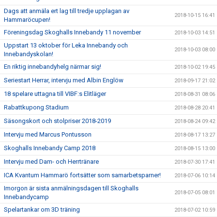
Dags att anmäla ert lag till tredje upplagan av
2018-10-15 16:41
Hammaröcupen!
Föreningsdag Skoghalls Innebandy 11 november
2018-10-03 14:51
Uppstart 13 oktober för Leka Innebandy och
2018-10-03 08:00
Innebandyskolan!
En riktig innebandyhelg närmar sig!
2018-10-02 19:45
Seriestart Herrar, intervju med Albin Englöw
2018-09-17 21:02
18 spelare uttagna till VIBF:s Elitläger
2018-08-31 08:06
Rabattkupong Stadium
2018-08-28 20:41
Säsongskort och stolpriser 2018-2019
2018-08-24 09:42
Intervju med Marcus Pontusson
2018-08-17 13:27
Skoghalls Innebandy Camp 2018
2018-08-15 13:00
Intervju med Dam- och Herrtränare
2018-07-30 17:41
ICA Kvantum Hammarö fortsätter som samarbetsparner!
2018-07-06 10:14
Imorgon är sista anmälningsdagen till Skoghalls
2018-07-05 08:01
Innebandycamp
Spelartankar om 3D träning
2018-07-02 10:59