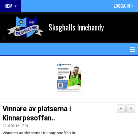
HEM
LOGGA IN
Skoghalls Innebandy
HEM
NYHETER
FÖRENINGEN
KALENDER
Vinnare av platserna i
<
>
MATCHER
Kinnarpssoffan..
2018-02-16 17:01
MEDLEM
Vinnaren av platserna i Kinnarpssoffan är: