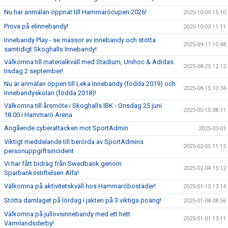
Nu har anmälan öppnat till Hammaröcupen 2026!
2025-10-09 15:10
Prova på elinnebandy!
2025-10-03 11:11
Innebandy Play - se massor av innebandy och stötta
2025-09-17 10:48
samtidigt Skoghalls Innebandy!
Välkomna till materialkväll med Stadium, Unihoc & Adidas
2025-08-25 12:12
tisdag 2 september!
Nu är anmälan öppen till Leka Innebandy (födda 2019) och
2025-08-15 10:34
Innebandyskolan (födda 2018)!
Välkomna till årsmöte i Skoghalls IBK - Onsdag 25 juni
2025-05-15 08:11
18.00 i Hammarö Arena
Angående cyberattacken mot SportAdmin
2025-03-01
Viktigt meddelande till berörda av SportAdmins
2025-02-05 11:15
personuppgiftsincident
Vi har fått bidrag från Swedbank genom
2025-02-04 15:12
Sparbanksstiftelsen Alfa!
Välkomna på aktivitetskväll hos Hammaröbostäder!
2025-01-13 13:14
Stötta damlaget på lördag i jakten på 3 viktiga poäng!
2025-01-08 08:56
Välkomna på jullovsinnebandy med ett hett
2025-01-01 13:11
Värmlandsderby!