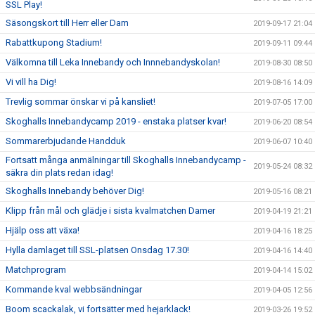
SSL Play!
Säsongskort till Herr eller Dam
2019-09-17 21:04
Rabattkupong Stadium!
2019-09-11 09:44
Välkomna till Leka Innebandy och Innnebandyskolan!
2019-08-30 08:50
Vi vill ha Dig!
2019-08-16 14:09
Trevlig sommar önskar vi på kansliet!
2019-07-05 17:00
Skoghalls Innebandycamp 2019 - enstaka platser kvar!
2019-06-20 08:54
Sommarerbjudande Handduk
2019-06-07 10:40
Fortsatt många anmälningar till Skoghalls Innebandycamp -
2019-05-24 08:32
säkra din plats redan idag!
Skoghalls Innebandy behöver Dig!
2019-05-16 08:21
Klipp från mål och glädje i sista kvalmatchen Damer
2019-04-19 21:21
Hjälp oss att växa!
2019-04-16 18:25
Hylla damlaget till SSL-platsen Onsdag 17.30!
2019-04-16 14:40
Matchprogram
2019-04-14 15:02
Kommande kval webbsändningar
2019-04-05 12:56
Boom scackalak, vi fortsätter med hejarklack!
2019-03-26 19:52