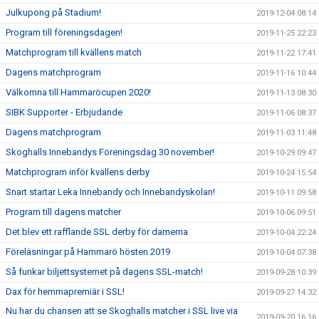
Julkupong på Stadium!
2019-12-04 08:14
Program till föreningsdagen!
2019-11-25 22:23
Matchprogram till kvällens match
2019-11-22 17:41
Dagens matchprogram
2019-11-16 10:44
Välkomna till Hammaröcupen 2020!
2019-11-13 08:30
SIBK Supporter - Erbjudande
2019-11-06 08:37
Dagens matchprogram
2019-11-03 11:48
Skoghalls Innebandys Föreningsdag 30 november!
2019-10-29 09:47
Matchprogram inför kvällens derby
2019-10-24 15:54
Snart startar Leka Innebandy och Innebandyskolan!
2019-10-11 09:58
Program till dagens matcher
2019-10-06 09:51
Det blev ett rafflande SSL derby för damerna
2019-10-04 22:24
Föreläsningar på Hammarö hösten 2019
2019-10-04 07:38
Så funkar biljettsystemet på dagens SSL-match!
2019-09-28 10:39
Dax för hemmapremiär i SSL!
2019-09-27 14:32
Nu har du chansen att se Skoghalls matcher i SSL live via
2019-09-20 16:16