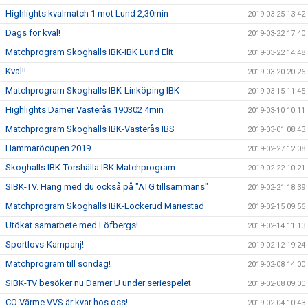
Highlights kvalmatch 1 mot Lund 2,30min
2019-03-25 13:42
Dags för kval!
2019-03-22 17:40
Matchprogram Skoghalls IBK-IBK Lund Elit
2019-03-22 14:48
Kval!!
2019-03-20 20:26
Matchprogram Skoghalls IBK-Linköping IBK
2019-03-15 11:45
Highlights Damer Västerås 190302 4min
2019-03-10 10:11
Matchprogram Skoghalls IBK-Västerås IBS
2019-03-01 08:43
Hammaröcupen 2019
2019-02-27 12:08
Skoghalls IBK-Torshälla IBK Matchprogram
2019-02-22 10:21
SIBK-TV. Häng med du också på "ATG tillsammans"
2019-02-21 18:39
Matchprogram Skoghalls IBK-Lockerud Mariestad
2019-02-15 09:56
Utökat samarbete med Löfbergs!
2019-02-14 11:13
Sportlovs-Kampanj!
2019-02-12 19:24
Matchprogram till söndag!
2019-02-08 14:00
SIBK-TV besöker nu Damer U under seriespelet
2019-02-08 09:00
CO Värme VVS är kvar hos oss!
2019-02-04 10:43