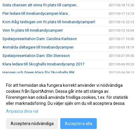
Sista chansen att vinna fri plats till campen..
2017-05-18 15:20
Fler ledare till Innebandycampen klara..
2017-05-17 12:13
Kom ihåg tävlingen om fri plats till Innebandycampen!
2017-05-16 22:13
Vinn fri plats till Innebandycampen!
2017-05-12 10:04
Spelarpresentation Dam: Carolina Karlsson
2017-05-11 10:00
Anmälda deltagare till Innebandycampen
2017-05-09 18:19
Spelarpresentation Dam: Elin Stensson
2017-05-07 09:30
Klara ledare till Skoghalls Innebandycamp 2017
2017-05-04 09:53
Hansen och Green klara för Skoghalls IBK
2017-05-04 08:13
Spelarpresenation Dam: Elsa Flodell
2017-05-03 20:53
För att hemsidan ska fungera korrekt använder vi nödvändiga
Jasmine uttagen till regionsträff
2017-05-02 11:50
cookies från SportAdmin. Dessa går inte att stänga av.
Föreningen kan också använda frivilliga cookies, t.ex. för statistik
Lagbygget Allsvenskan Herrar 17/18
2017-04-26 08:34
eller marknadsföring. Du väljer själv om du vill acceptera dessa.
Spelarpresentation Dam: Josefin Begwall
2017-04-23 17:00
Anpassa dina val
Välkomna Fanny och Elin
2017-04-22 18:11
Välkomna till Skoghalls Innebandycamp 2017!
Acceptera nödvändiga
Acceptera alla
2017-04-21 14:44
Spelarpresentation Dam: Sophia Fyhr
2017-04-21 10:00