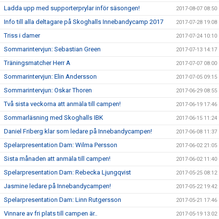
Ladda upp med supporterprylar inför säsongen!
2017-08-07 08:50
Info till alla deltagare på Skoghalls Innebandycamp 2017
2017-07-28 19:08
Triss i damer
2017-07-24 10:10
Sommarintervjun: Sebastian Green
2017-07-13 14:17
Träningsmatcher Herr A
2017-07-07 08:00
Sommarintervjun: Elin Andersson
2017-07-05 09:15
Sommarintervjun: Oskar Thoren
2017-06-29 08:55
Två sista veckorna att anmäla till campen!
2017-06-19 17:46
Sommarläsning med Skoghalls IBK
2017-06-15 11:24
Daniel Friberg klar som ledare på Innebandycampen!
2017-06-08 11:37
Spelarpresentation Dam: Wilma Persson
2017-06-02 21:05
Sista månaden att anmäla till campen!
2017-06-02 11:40
Spelarpresentation Dam: Rebecka Ljungqvist
2017-05-25 08:12
Jasmine ledare på Innebandycampen!
2017-05-22 19:42
Spelarpresentation Dam: Linn Rutgersson
2017-05-21 17:46
Vinnare av fri plats till campen är..
2017-05-19 13:02