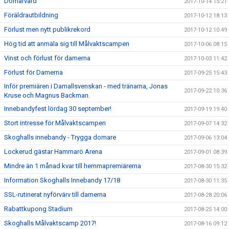
Domarvärd
2017-10-14 15:21
Föräldrautbildning
2017-10-12 18:13
Förlust men nytt publikrekord
2017-10-12 10:49
Hög tid att anmäla sig till Målvaktscampen
2017-10-06 08:15
Vinst och förlust för damerna
2017-10-03 11:42
Förlust för Damerna
2017-09-25 15:43
Inför premiären i Damallsvenskan - med tränarna, Jonas
2017-09-22 10:36
Kruse och Magnus Backman.
Innebandyfest lördag 30 september!
2017-09-19 19:40
Stort intresse för Målvaktscampen
2017-09-07 14:32
Skoghalls innebandy - Trygga domare
2017-09-06 13:04
Lockerud gästar Hammarö Arena
2017-09-01 08:39
Mindre än 1 månad kvar till hemmapremiärerna
2017-08-30 15:32
Information Skoghalls Innebandy 17/18
2017-08-30 11:35
SSL-rutinerat nyförvärv till damerna
2017-08-28 20:06
Rabattkupong Stadium
2017-08-25 14:00
Skoghalls Målvaktscamp 2017!
2017-08-16 09:12