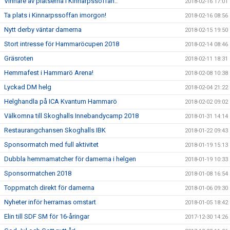
Vinnare av platserna i Kinnarpssoffan..
2018-02-16 17:01
Ta plats i Kinnarpssoffan imorgon!
2018-02-16 08:56
Nytt derby väntar damerna
2018-02-15 19:50
Stort intresse för Hammaröcupen 2018
2018-02-14 08:46
Gräsroten
2018-02-11 18:31
Hemmafest i Hammarö Arena!
2018-02-08 10:38
Lyckad DM helg
2018-02-04 21:22
Helghandla på ICA Kvantum Hammarö
2018-02-02 09:02
Välkomna till Skoghalls Innebandycamp 2018
2018-01-31 14:14
Restaurangchansen Skoghalls IBK
2018-01-22 09:43
Sponsormatch med full aktivitet
2018-01-19 15:13
Dubbla hemmamatcher för damerna i helgen
2018-01-19 10:33
Sponsormatchen 2018
2018-01-08 16:54
Toppmatch direkt för damerna
2018-01-06 09:30
Nyheter inför herrarnas omstart
2018-01-05 18:42
Elin till SDF SM för 16-åringar
2017-12-30 14:26