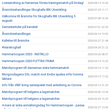
Livesändning av herrarnas första träningsmatch på lördag!
2020-08-13 14:20
Årsmöteshandlingar Skoghalls IBK Utveckling
2020-07-29 11:17
Välkomna till årsmöte för Skoghalls IBK Utveckling 5
2020-07-08 16:54
augusti
Semestertider på kansliet
2020-07-01 22:29
Årsmöteshandlingar
2020-06-14 19:55
Kallelse till årsmöte
2020-05-27 21:48
#viärskoghall
2020-04-29 21:22
Hammaröcupen 2020 - INSTÄLLD
2020-03-26 08:37
Hammaröcupen 2020 FLYTTAS FRAM
2020-03-14 15:25
Matchprogram till damernas sista hemmamatch
2020-03-14 11:33
Morgondagens SSL-match mot Endre spelas inför tomma
2020-03-13 17:42
läktare
Info från VIBF kring seriespelet med anledning av Corona
2020-03-12 21:20
Matchprogram till helgens a-lagsmatcher
2020-03-06 13:59
Matchprogram till helgens a-lagsmatcher
2020-02-29 15:23
4 mars är sista anmälningsdag för Hammaröcupen - passa
2020-02-27 13:04