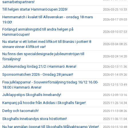
samarbetspartners!
Till helgen startar Hammaröcupen 2026!
2026-03-25 10:33
Hemmamatch i kvalet till Allsvenskan - onsdag 18 mars
2026-03-17 09:03
19.00!
Förlängd anmälningstid till andra helgen på
2026-03-10 07:53
Hammaröcupen!
Nu startar vi ett lotteri med liftkort till Branäs i potten! 8
2026-03-04 08:25
vinnare vinner 4 liftkort var!
Nu finns den specialdesignade jubileumströjan till
2026-02-24 14:20
försäljning!
Jubileumsdag lördag 21/2 i Hammarö Arena!
2026-02-13 11:36
Sponsormatchen 2026 - Onsdag 28 januari!
2026-01-14 09:26
Fixa julklapparna! - Souvenirförsäljning tisdag 16/12 16.00-
2025-12-15 13:49
18.00 i Hammarö Arena!
Julklappstips Skoghalls Innebandy!
2025-12-09 13:16
Kampanj på hoodie från Adidas i Skoghalls färger!
2025-11-26 14:34
Derby och tacomatch!
2025-11-13 08:26
Skoghalls Innebandys stora höstlotteri!
2025-11-06 11:04
Nu har anmälan öppnat till Skoghalls Målvaktscamp Vinter!
2025-10-15 10:48