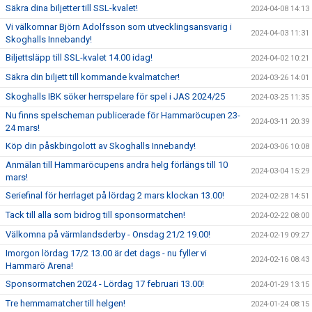
Säkra dina biljetter till SSL-kvalet!
2024-04-08 14:13
Vi välkomnar Björn Adolfsson som utvecklingsansvarig i
2024-04-03 11:31
Skoghalls Innebandy!
Biljettsläpp till SSL-kvalet 14.00 idag!
2024-04-02 10:21
Säkra din biljett till kommande kvalmatcher!
2024-03-26 14:01
Skoghalls IBK söker herrspelare för spel i JAS 2024/25
2024-03-25 11:35
Nu finns spelscheman publicerade för Hammaröcupen 23-
2024-03-11 20:39
24 mars!
Köp din påskbingolott av Skoghalls Innebandy!
2024-03-06 10:08
Anmälan till Hammaröcupens andra helg förlängs till 10
2024-03-04 15:29
mars!
Seriefinal för herrlaget på lördag 2 mars klockan 13.00!
2024-02-28 14:51
Tack till alla som bidrog till sponsormatchen!
2024-02-22 08:00
Välkomna på värmlandsderby - Onsdag 21/2 19.00!
2024-02-19 09:27
Imorgon lördag 17/2 13.00 är det dags - nu fyller vi
2024-02-16 08:43
Hammarö Arena!
Sponsormatchen 2024 - Lördag 17 februari 13.00!
2024-01-29 13:15
Tre hemmamatcher till helgen!
2024-01-24 08:15