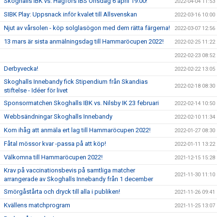
Skoghalls IBK vs. Hagfors IBS Onsdag 6 april 19.00!
2022-04-04 11:53
SIBK Play: Uppsnack inför kvalet till Allsvenskan
2022-03-16 10:00
Njut av vårsolen - köp solglasögon med dem rätta färgerna!
2022-03-07 12:56
13 mars är sista anmälningsdag till Hammaröcupen 2022!
2022-02-25 11:22
2022-02-23 08:52
Derbyvecka!
2022-02-22 13:05
Skoghalls Innebandy fick Stipendium från Skandias
2022-02-18 08:30
stiftelse - Idéer för livet
Sponsormatchen Skoghalls IBK vs. Nilsby IK 23 februari
2022-02-14 10:50
Webbsändningar Skoghalls Innebandy
2022-02-10 11:34
Kom ihåg att anmäla ert lag till Hammaröcupen 2022!
2022-01-27 08:30
Fåtal mössor kvar -passa på att köp!
2022-01-11 13:22
Välkomna till Hammaröcupen 2022!
2021-12-15 15:28
Krav på vaccinationsbevis på samtliga matcher
2021-11-30 11:10
arrangerade av Skoghalls Innebandy från 1 december
Smörgåstårta och dryck till alla i publiken!
2021-11-26 09:41
Kvällens matchprogram
2021-11-25 13:07