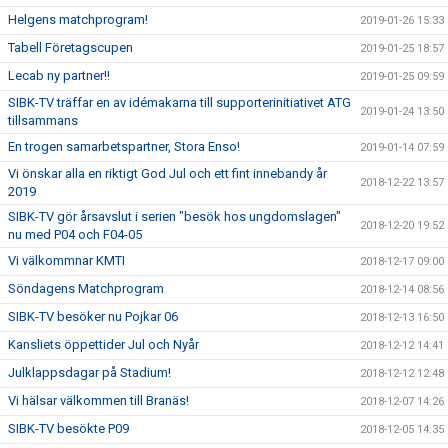
Helgens matchprogram!
2019-01-26 15:33
Tabell Företagscupen
2019-01-25 18:57
Lecab ny partner!!
2019-01-25 09:59
SIBK-TV träffar en av idémakarna till supporterinitiativet ATG
2019-01-24 13:50
tillsammans
En trogen samarbetspartner, Stora Enso!
2019-01-14 07:59
Vi önskar alla en riktigt God Jul och ett fint innebandy år
2018-12-22 13:57
2019
SIBK-TV gör årsavslut i serien "besök hos ungdomslagen"
2018-12-20 19:52
nu med P04 och F04-05
Vi välkommnar KMTI
2018-12-17 09:00
Söndagens Matchprogram
2018-12-14 08:56
SIBK-TV besöker nu Pojkar 06
2018-12-13 16:50
Kansliets öppettider Jul och Nyår
2018-12-12 14:41
Julklappsdagar på Stadium!
2018-12-12 12:48
Vi hälsar välkommen till Branäs!
2018-12-07 14:26
SIBK-TV besökte P09
2018-12-05 14:35