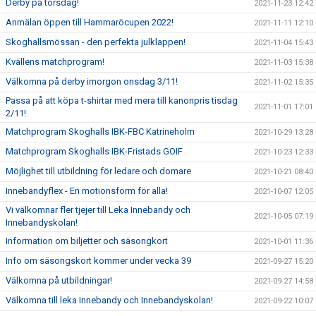
Derby på torsdag!
2021-11-23 12:42
Anmälan öppen till Hammaröcupen 2022!
2021-11-11 12:10
Skoghallsmössan - den perfekta julklappen!
2021-11-04 15:43
Kvällens matchprogram!
2021-11-03 15:38
Välkomna på derby imorgon onsdag 3/11!
2021-11-02 15:35
Passa på att köpa t-shirtar med mera till kanonpris tisdag
2021-11-01 17:01
2/11!
Matchprogram Skoghalls IBK-FBC Katrineholm
2021-10-29 13:28
Matchprogram Skoghalls IBK-Fristads GOIF
2021-10-23 12:33
Möjlighet till utbildning för ledare och domare
2021-10-21 08:40
Innebandyflex - En motionsform för alla!
2021-10-07 12:05
Vi välkomnar fler tjejer till Leka Innebandy och
2021-10-05 07:19
Innebandyskolan!
Information om biljetter och säsongkort
2021-10-01 11:36
Info om säsongskort kommer under vecka 39
2021-09-27 15:20
Välkomna på utbildningar!
2021-09-27 14:58
Välkomna till leka Innebandy och Innebandyskolan!
2021-09-22 10:07