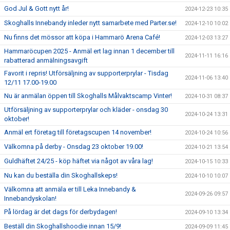
God Jul & Gott nytt år!
2024-12-23 10:35
Skoghalls Innebandy inleder nytt samarbete med Parter.se!
2024-12-10 10:02
Nu finns det mössor att köpa i Hammarö Arena Café!
2024-12-03 13:27
Hammaröcupen 2025 - Anmäl ert lag innan 1 december till
2024-11-11 16:16
rabatterad anmälningsavgift
Favorit i repris! Utförsäljning av supporterprylar - Tisdag
2024-11-06 13:40
12/11 17.00-19.00
Nu är anmälan öppen till Skoghalls Målvaktscamp Vinter!
2024-10-31 08:37
Utförsäljning av supporterprylar och kläder - onsdag 30
2024-10-24 13:31
oktober!
Anmäl ert företag till företagscupen 14 november!
2024-10-24 10:56
Välkomna på derby - Onsdag 23 oktober 19.00!
2024-10-21 13:54
Guldhäftet 24/25 - köp häftet via något av våra lag!
2024-10-15 10:33
Nu kan du beställa din Skoghallskeps!
2024-10-10 10:07
Välkomna att anmäla er till Leka Innebandy &
2024-09-26 09:57
Innebandyskolan!
På lördag är det dags för derbydagen!
2024-09-10 13:34
Beställ din Skoghallshoodie innan 15/9!
2024-09-09 11:45