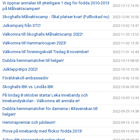
Vi öppnar anmälan till ytterligare 1 dag för födda 2010-2013
2022-12-12 14:55
på Målvaktscampen!
Skoghalls Målvaktscamp - fåtal platser kvar! (Fullbokad nu)
2022-12-06 10:56
Julkampanj från STC!
2022-12-02 13:47
Välkomna till Skoghalls Målvaktscamp 2022!
2022-11-25 13:52
Välkomna till Hammaröcupen 2023!
2022-11-02 13:35
Välkomna till föreningskväll Tisdag 8 november!
2022-11-01 16:44
Dubbla hemmamatcher till helgen!
2022-10-19 08:00
Julklappstips 2022!
2022-10-10 10:00
Föräldrakoll-ambassadör
2022-10-06 13:50
Skoghalls IBK vs. Lindås IBK
2022-10-06 09:00
På lördag 8 oktober startar Leka Innebandy och
2022-10-03 12:44
Innebandyskolan - Välkomna att anmäla er!
Dubbla hemmamatcher för damerna i Allsvenskan till
2022-09-29 14:38
helgen!
Hemmapremiär och jubileum!
2022-09-15 15:45
Prova på innebandy med flickor födda 2013!
2022-09-15 09:00
Säkra ditt säsongskort redan idag!