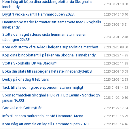
Kom ihåg att köpa dina påskbingolotter via Skoghalls
2023-03-21 10:38
Innebandy!
Drygt 1 vecka kvar till Hammaröcupen 2023!
2023-03-15 13:40
Hammaröbostäder fortsätter sitt samarbete med Skoghalls
2023-03-06 13:21
Innebandy!
Stötta damlaget i deras sista hemmamatch i serien
2023-03-01 12:48
säsongen 22/23!
Kom och stötta våra A-lag i helgens superviktiga matcher!
2023-02-23 08:30
Köp dina bingolotter till påsken via Skoghalls Innebandy!
2023-02-22 14:25
Stötta Skoghalls IBK via Stadium!
2023-02-20 11:25
Boka din plats till säsongens hetaste innebandyderby!
2023-02-09 13:05
Derby på onsdag 8 februari!
2023-02-06 12:53
Tack till alla som gjorde sponsormatchen möjlig!
2023-01-31 14:23
Sponsormatchen Skoghalls IBK vs. FBC Lerum - Söndag 29
2023-01-02 10:50
januari 16.00!
God Jul och Gott nytt år!
2022-12-22 17:34
Info till er som parkerar bilen vid Hammarö Arena
2022-12-15 15:29
Kom ihåg att anmäla ert lag till Hammaröcupen 2023!
2022-12-13 14:16