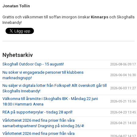
SOUVENIRER
Jonatan Tollin
Grattis och välkommen till soffan imorgon önskar
Kinnarps
och Skoghalls
KONTAKTA OSS
Innebandy!
KONTAKTUPPGIFTER VÅRA LAG
Nyhetsarkiv
Skoghall Outdoor Cup - 15 augusti!
2026-08-06 09:17
Nu söker vi engagerade personer till klubbens
2026-06-04 16:30
marknadsgrupp!
Nu säljer vi digitala lotter från Folkspel! Allt överskott går till
2026-06-03 11:27
Skoghalls Innebandy!
Välkomna till årsmöte i Skoghalls IBK - Måndag 22 juni
2026-05-21 15:56
18.00 i Hammarö Arena
REA på supporterprylar - tisdag 28 april!
2026-04-23 13:45
Vårlotteriet 2026 med fina priser från våra
2026-04-21 14:03
samarbetspartners! Dragning på söndag 26/4!
Vårlotteriet 2026 med fina priser från våra
2026-04-07 14:17