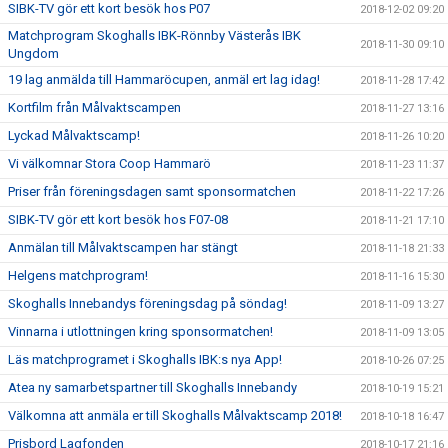
SIBK-TV gör ett kort besök hos P07
2018-12-02 09:20
Matchprogram Skoghalls IBK-Rönnby Västerås IBK
2018-11-30 09:10
Ungdom
19 lag anmälda till Hammaröcupen, anmäl ert lag idag!
2018-11-28 17:42
Kortfilm från Målvaktscampen
2018-11-27 13:16
Lyckad Målvaktscamp!
2018-11-26 10:20
Vi välkomnar Stora Coop Hammarö
2018-11-23 11:37
Priser från föreningsdagen samt sponsormatchen
2018-11-22 17:26
SIBK-TV gör ett kort besök hos F07-08
2018-11-21 17:10
Anmälan till Målvaktscampen har stängt
2018-11-18 21:33
Helgens matchprogram!
2018-11-16 15:30
Skoghalls Innebandys föreningsdag på söndag!
2018-11-09 13:27
Vinnarna i utlottningen kring sponsormatchen!
2018-11-09 13:05
Läs matchprogramet i Skoghalls IBK:s nya App!
2018-10-26 07:25
Atea ny samarbetspartner till Skoghalls Innebandy
2018-10-19 15:21
Välkomna att anmäla er till Skoghalls Målvaktscamp 2018!
2018-10-18 16:47
Prisbord Lagfonden
2018-10-17 21:16