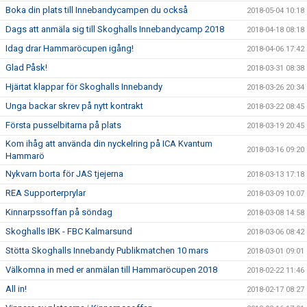
Boka din plats till Innebandycampen du också
2018-05-04 10:18
Dags att anmäla sig till Skoghalls Innebandycamp 2018
2018-04-18 08:18
Idag drar Hammaröcupen igång!
2018-04-06 17:42
Glad Påsk!
2018-03-31 08:38
Hjärtat klappar för Skoghalls Innebandy
2018-03-26 20:34
Unga backar skrev på nytt kontrakt
2018-03-22 08:45
Första pusselbitarna på plats
2018-03-19 20:45
Kom ihåg att använda din nyckelring på ICA Kvantum
2018-03-16 09:20
Hammarö
Nykvarn borta för JAS tjejerna
2018-03-13 17:18
REA Supporterprylar
2018-03-09 10:07
Kinnarpssoffan på söndag
2018-03-08 14:58
Skoghalls IBK - FBC Kalmarsund
2018-03-06 08:42
Stötta Skoghalls Innebandy Publikmatchen 10 mars
2018-03-01 09:01
Välkomna in med er anmälan till Hammaröcupen 2018
2018-02-22 11:46
All in!
2018-02-17 08:27