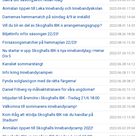
2022-09-08 09:30
Anmälan öppen till Leka Innebandy och Innebandyskolan
2022-09-05 17:50
Damernas hemmamatch på söndag 4/9 är inställd
2022-09-02 14:04
Vill du bli en del av Skoghalls IBK:s arrangemangsgrupp?
2022-08-31 14:33
Biljettinfo inför säsongen 22/23!
2022-08-26 18:00
Försäsongsmatcher på hemmaplan 22/23!
2022-08-16 15:30
Nu startar vi upp Skoghalls IBK:s nya innebandylag i Herrar
2022-07-24 15:31
Div.5
Kansliet sommarstängt
2022-06-28 14:12
Info kring Innebandycampen
2022-06-28 11:10
Fynda solglasögon med de rätta färgerna!
2022-06-28 08:27
Daniel Friberg ny målvaktstränare för våra ungdomar!
2022-06-02 15:19
Inbjudan till årsmöte i Skoghalls IBK - Tisdag 21/6 18.00
2022-05-31 08:10
Välkomna till sommarens innebandycamp!
2022-05-20 10:08
Kom ihåg att stödja Skoghalls IBK när du handlar på
2022-05-12 13:30
Stadium!
Anmälan öppen till Skoghalls Innebandycamp 2022!
2022-05-02 09:04