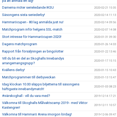
på att anmäla ert lag!
Damerna möter serieledande IKSU
2020-02-21 15:05
Säsongens sista seriederby!
2020-02-14 11:13
Hammaröcupen - 80 lag anmälda just nu!
2020-02-14 09:56
Matchprogram inför helgens SSL-match
2020-02-07 14:08
Stort intresse för Hammaröcupen 2020!
2020-01-31 09:30
Dagens matchprogram
2020-01-26 14:03
Rapport från försäljningen av bingolotter
2020-01-22 13:46
Vill du bli en del av Skoghalls Innebandys
2020-01-17 15:15
arrangemangsgrupp?
Kvällens derby!
2020-01-15 10:43
Matchprogrammen till derbyveckan
2020-01-13 15:47
Idag klockan 10.00 släpps biljetterna till säsongens
2020-01-03 08:23
häftigaste innebandymatch!
#viärskoghall - vill du vara med?
2019-12-14 17:21
Välkomna till Skoghalls Målvaktscamp 2019 - med Viktor
2019-12-11 10:57
Kastengren!
Välkomna till Hammarö Arena imorgon lördag!
2019-12-06 09:47