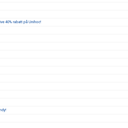
sive 40% rabatt på Unihoc!
ndy!