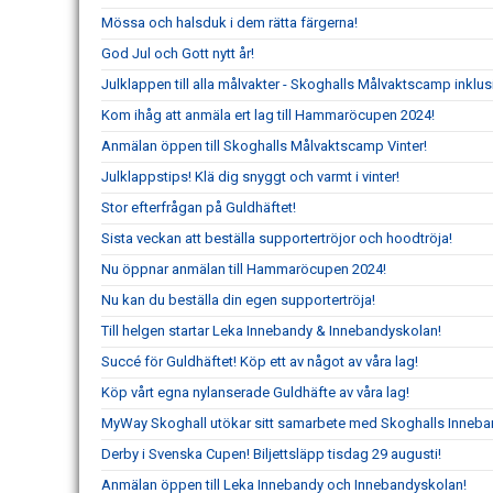
Mössa och halsduk i dem rätta färgerna!
God Jul och Gott nytt år!
Julklappen till alla målvakter - Skoghalls Målvaktscamp inklu
Kom ihåg att anmäla ert lag till Hammaröcupen 2024!
Anmälan öppen till Skoghalls Målvaktscamp Vinter!
Julklappstips! Klä dig snyggt och varmt i vinter!
Stor efterfrågan på Guldhäftet!
Sista veckan att beställa supportertröjor och hoodtröja!
Nu öppnar anmälan till Hammaröcupen 2024!
Nu kan du beställa din egen supportertröja!
Till helgen startar Leka Innebandy & Innebandyskolan!
Succé för Guldhäftet! Köp ett av något av våra lag!
Köp vårt egna nylanserade Guldhäfte av våra lag!
MyWay Skoghall utökar sitt samarbete med Skoghalls Inneba
Derby i Svenska Cupen! Biljettsläpp tisdag 29 augusti!
Anmälan öppen till Leka Innebandy och Innebandyskolan!