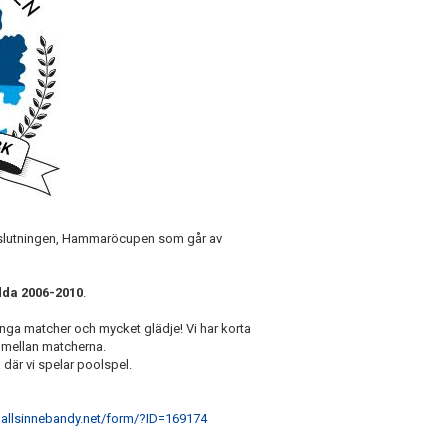
savslutningen, Hammaröcupen som går av
ödda 2006-2010
.
ga matcher och mycket glädje! Vi har korta
g mellan matcherna.
 där vi spelar poolspel.
allsinnebandy.net/form/?ID=169174