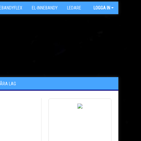
NEBANDYFLEX
EL-INNEBANDY
LEDARE
ARKIV
LOGGA IN
VÅRA LAG