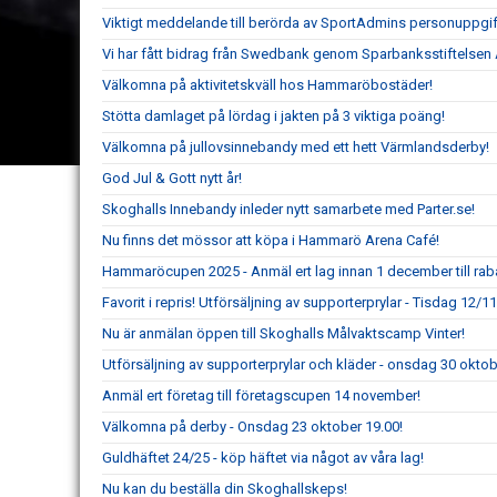
Viktigt meddelande till berörda av SportAdmins personuppgif
Vi har fått bidrag från Swedbank genom Sparbanksstiftelsen 
Välkomna på aktivitetskväll hos Hammaröbostäder!
Stötta damlaget på lördag i jakten på 3 viktiga poäng!
Välkomna på jullovsinnebandy med ett hett Värmlandsderby!
God Jul & Gott nytt år!
Skoghalls Innebandy inleder nytt samarbete med Parter.se!
Nu finns det mössor att köpa i Hammarö Arena Café!
Hammaröcupen 2025 - Anmäl ert lag innan 1 december till rab
Favorit i repris! Utförsäljning av supporterprylar - Tisdag 12/1
Nu är anmälan öppen till Skoghalls Målvaktscamp Vinter!
Utförsäljning av supporterprylar och kläder - onsdag 30 oktob
Anmäl ert företag till företagscupen 14 november!
Välkomna på derby - Onsdag 23 oktober 19.00!
Guldhäftet 24/25 - köp häftet via något av våra lag!
Nu kan du beställa din Skoghallskeps!