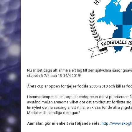
Nu är det dags att anmäla ert lag till den självklara säsong
stapeln 6-7/4 och 13-14/4 2019!
Årets cup är öppen för
tjejer födda 2005-2010
och
killar f
Hammaröcupen är en populär endagscup där vi prioriterar mån
avstånd mellan arenorna vilket gör det smidigt att förflytta si
En nyhet denna säsong är att vi har en klass för de allra yngsta
Medaljer till samtliga deltagare!
Anmälan gör ni enkelt via följande sida:
http://www.skogh