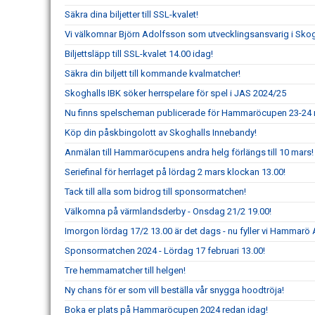
Säkra dina biljetter till SSL-kvalet!
Vi välkomnar Björn Adolfsson som utvecklingsansvarig i Skog
Biljettsläpp till SSL-kvalet 14.00 idag!
Säkra din biljett till kommande kvalmatcher!
Skoghalls IBK söker herrspelare för spel i JAS 2024/25
Nu finns spelscheman publicerade för Hammaröcupen 23-24 
Köp din påskbingolott av Skoghalls Innebandy!
Anmälan till Hammaröcupens andra helg förlängs till 10 mars!
Seriefinal för herrlaget på lördag 2 mars klockan 13.00!
Tack till alla som bidrog till sponsormatchen!
Välkomna på värmlandsderby - Onsdag 21/2 19.00!
Imorgon lördag 17/2 13.00 är det dags - nu fyller vi Hammarö 
Sponsormatchen 2024 - Lördag 17 februari 13.00!
Tre hemmamatcher till helgen!
Ny chans för er som vill beställa vår snygga hoodtröja!
Boka er plats på Hammaröcupen 2024 redan idag!