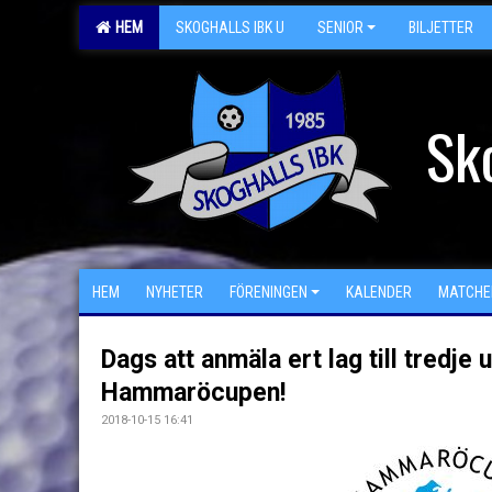
HEM
SKOGHALLS IBK U
SENIOR
BILJETTER
Sk
HEM
NYHETER
FÖRENINGEN
KALENDER
MATCHE
Dags att anmäla ert lag till tredje
Hammaröcupen!
2018-10-15 16:41