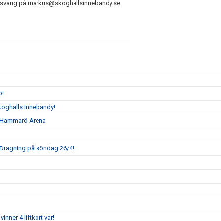
pansvarig på markus@skoghallsinnebandy.se
p!
l Skoghalls Innebandy!
 i Hammarö Arena
! Dragning på söndag 26/4!
vinner 4 liftkort var!