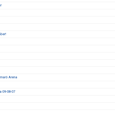
n!
ber!
ammarö Arena
da 09-08-07