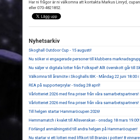
Har ni frågor är ni välkomna att kontakta Markus Linryd, cu
eller 070-4821852.
Nyhetsarkiv
Skoghall Outdoor Cup - 15 augusti!
Nu söker vi engagerade personer till klubbens marknadsgrup
Nu säljer vi digitala lotter från Folkspel! Allt överskott går til
Välkomna till årsmöte i Skoghalls IBK - Måndag 22 juni 18.00
REA på supporterprylar - tisdag 28 april!
Vårlotteriet 2026 med fina priser från våra samarbetspartners
Vårlotteriet 2026 med fina priser från våra samarbetspartners!
Till helgen startar Hammaröcupen 2026!
Hemmamatch i kvalet till Allsvenskan - onsdag 18 mars 19.00!
Förlängd anmälningstid till andra helgen på Hammaröcupen!
Nu startar vi ett lotteri med liftkort till Branäs i potten! 8 vinnare 