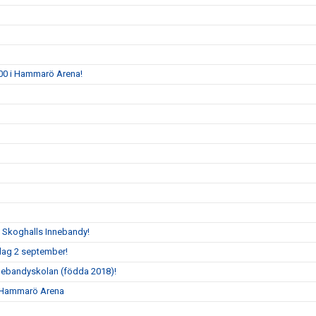
8.00 i Hammarö Arena!
t Skoghalls Innebandy!
sdag 2 september!
nnebandyskolan (födda 2018)!
 i Hammarö Arena