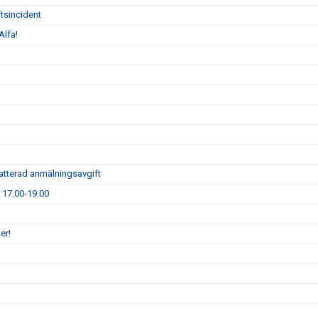
tsincident
Alfa!
atterad anmälningsavgift
1 17.00-19.00
er!