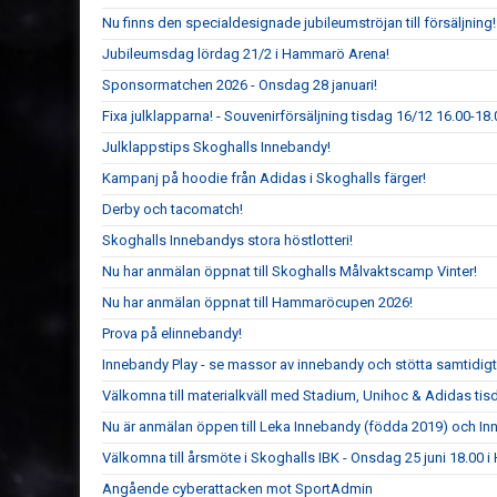
Nu finns den specialdesignade jubileumströjan till försäljning!
Jubileumsdag lördag 21/2 i Hammarö Arena!
Sponsormatchen 2026 - Onsdag 28 januari!
Fixa julklapparna! - Souvenirförsäljning tisdag 16/12 16.00-1
Julklappstips Skoghalls Innebandy!
Kampanj på hoodie från Adidas i Skoghalls färger!
Derby och tacomatch!
Skoghalls Innebandys stora höstlotteri!
Nu har anmälan öppnat till Skoghalls Målvaktscamp Vinter!
Nu har anmälan öppnat till Hammaröcupen 2026!
Prova på elinnebandy!
Innebandy Play - se massor av innebandy och stötta samtidig
Välkomna till materialkväll med Stadium, Unihoc & Adidas ti
Nu är anmälan öppen till Leka Innebandy (födda 2019) och I
Välkomna till årsmöte i Skoghalls IBK - Onsdag 25 juni 18.00
Angående cyberattacken mot SportAdmin