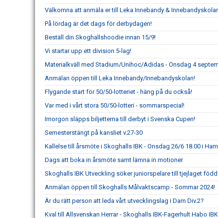
Välkomna att anmäla er till Leka Innebandy & Innebandyskola
På lördag är det dags för derbydagen!
Beställ din Skoghallshoodie innan 15/9!
Vi startar upp ett division 5-lag!
Materialkväll med Stadium/Unihoc/Adidas - Onsdag 4 septem
Anmälan öppen till Leka Innebandy/Innebandyskolan!
Flygande start för 50/50-lotteriet - häng på du också!
Var med i vårt stora 50/50-lotteri - sommarspecial!
Imorgon släpps biljetterna till derbyt i Svenska Cupen!
Semesterstängt på kansliet v.27-30
Kallelse till årsmöte i Skoghalls IBK - Onsdag 26/6 18.00 i H
Dags att boka in årsmöte samt lämna in motioner
Skoghalls IBK Utveckling söker juniorspelare till tjejlaget föd
Anmälan öppen till Skoghalls Målvaktscamp - Sommar 2024!
Är du rätt person att leda vårt utvecklingslag i Dam Div.2?
Kval till Allsvenskan Herrar - Skoghalls IBK-Fagerhult Habo IBK