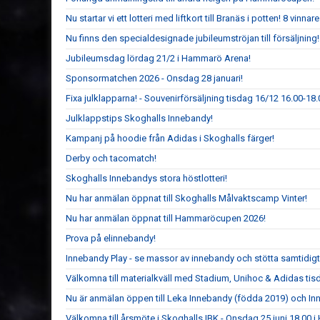
Nu startar vi ett lotteri med liftkort till Branäs i potten! 8 vinnare 
Nu finns den specialdesignade jubileumströjan till försäljning!
Jubileumsdag lördag 21/2 i Hammarö Arena!
Sponsormatchen 2026 - Onsdag 28 januari!
Fixa julklapparna! - Souvenirförsäljning tisdag 16/12 16.00-1
Julklappstips Skoghalls Innebandy!
Kampanj på hoodie från Adidas i Skoghalls färger!
Derby och tacomatch!
Skoghalls Innebandys stora höstlotteri!
Nu har anmälan öppnat till Skoghalls Målvaktscamp Vinter!
Nu har anmälan öppnat till Hammaröcupen 2026!
Prova på elinnebandy!
Innebandy Play - se massor av innebandy och stötta samtidig
Välkomna till materialkväll med Stadium, Unihoc & Adidas ti
Nu är anmälan öppen till Leka Innebandy (födda 2019) och I
Välkomna till årsmöte i Skoghalls IBK - Onsdag 25 juni 18.00