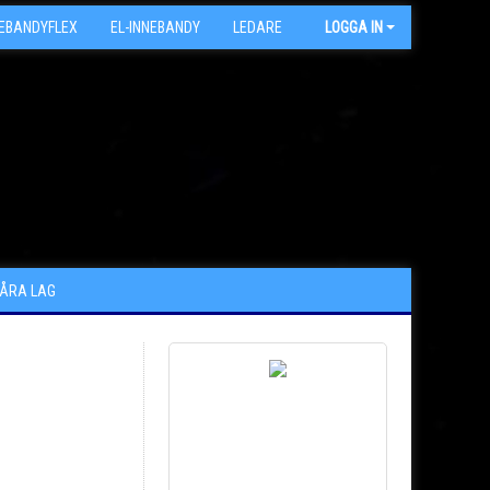
NEBANDYFLEX
EL-INNEBANDY
LEDARE
ARKIV
LOGGA IN
VÅRA LAG