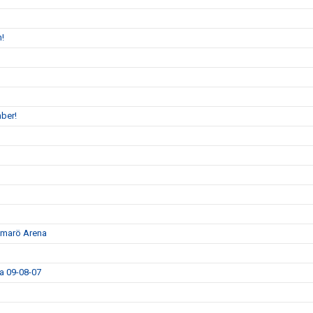
n!
ber!
ammarö Arena
da 09-08-07