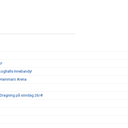
p!
l Skoghalls Innebandy!
 i Hammarö Arena
! Dragning på söndag 26/4!