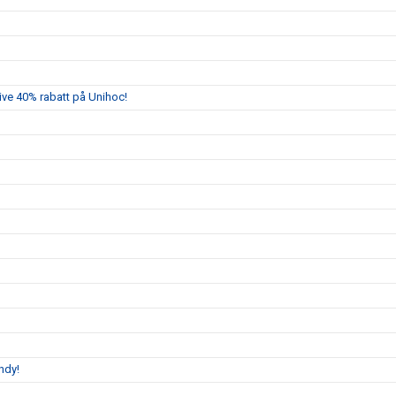
sive 40% rabatt på Unihoc!
ndy!