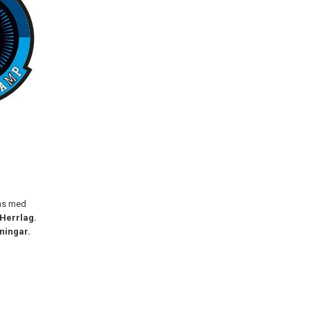
ns med
Herrlag.
eningar.