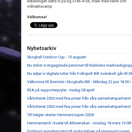
Betalningen sätts in på bg.5146-4136, märk med namn och
målvaktscamp.
Välkomna!
Nyhetsarkiv
Skoghall Outdoor Cup - 15 augusti!
Nu söker vi engagerade personer till klubbens marknadsgrup
Nu säljer vi digitala lotter från Folkspel! Allt överskott går til
Välkomna till årsmöte i Skoghalls IBK - Måndag 22 juni 18.00
REA på supporterprylar - tisdag 28 april!
Vårlotteriet 2026 med fina priser från våra samarbetspartners
Vårlotteriet 2026 med fina priser från våra samarbetspartners!
Till helgen startar Hammaröcupen 2026!
Hemmamatch i kvalet till Allsvenskan - onsdag 18 mars 19.00!
Förlängd anmälningstid till andra helgen på Hammaröcupen!