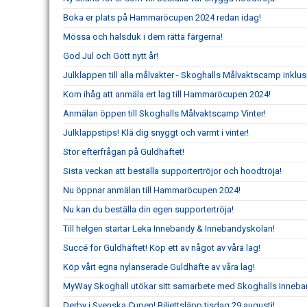
Boka er plats på Hammaröcupen 2024 redan idag!
Mössa och halsduk i dem rätta färgerna!
God Jul och Gott nytt år!
Julklappen till alla målvakter - Skoghalls Målvaktscamp inklu
Kom ihåg att anmäla ert lag till Hammaröcupen 2024!
Anmälan öppen till Skoghalls Målvaktscamp Vinter!
Julklappstips! Klä dig snyggt och varmt i vinter!
Stor efterfrågan på Guldhäftet!
Sista veckan att beställa supportertröjor och hoodtröja!
Nu öppnar anmälan till Hammaröcupen 2024!
Nu kan du beställa din egen supportertröja!
Till helgen startar Leka Innebandy & Innebandyskolan!
Succé för Guldhäftet! Köp ett av något av våra lag!
Köp vårt egna nylanserade Guldhäfte av våra lag!
MyWay Skoghall utökar sitt samarbete med Skoghalls Inneba
Derby i Svenska Cupen! Biljettsläpp tisdag 29 augusti!