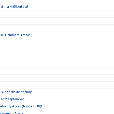
vinner 4 liftkort var!
8.00 i Hammarö Arena!
t Skoghalls Innebandy!
sdag 2 september!
nnebandyskolan (födda 2018)!
 i Hammarö Arena