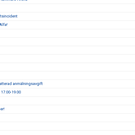
tsincident
Alfa!
atterad anmälningsavgift
1 17.00-19.00
er!