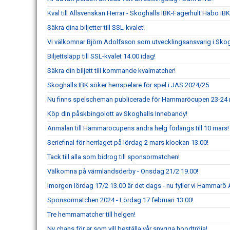
Kval till Allsvenskan Herrar - Skoghalls IBK-Fagerhult Habo IBK
Säkra dina biljetter till SSL-kvalet!
Vi välkomnar Björn Adolfsson som utvecklingsansvarig i Skog
Biljettsläpp till SSL-kvalet 14.00 idag!
Säkra din biljett till kommande kvalmatcher!
Skoghalls IBK söker herrspelare för spel i JAS 2024/25
Nu finns spelscheman publicerade för Hammaröcupen 23-24 
Köp din påskbingolott av Skoghalls Innebandy!
Anmälan till Hammaröcupens andra helg förlängs till 10 mars!
Seriefinal för herrlaget på lördag 2 mars klockan 13.00!
Tack till alla som bidrog till sponsormatchen!
Välkomna på värmlandsderby - Onsdag 21/2 19.00!
Imorgon lördag 17/2 13.00 är det dags - nu fyller vi Hammarö 
Sponsormatchen 2024 - Lördag 17 februari 13.00!
Tre hemmamatcher till helgen!
Ny chans för er som vill beställa vår snygga hoodtröja!