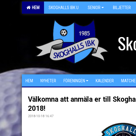
HEM
SKOGHALLS IBK U
SENIOR
BILJETTER
Sk
HEM
NYHETER
FÖRENINGEN
KALENDER
MATCHE
Välkomna att anmäla er till Skogh
2018!
2018-10-18 16:47