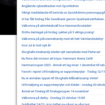
Angående cyberattacken mot SportAdmin
Viktigt meddelande till berörda av SportAdmins personuppgif
Vi har fått bidrag från Swedbank genom Sparbanksstiftelsen 
Välkomna på aktivitetskväll hos Hammaröbostäder!
Stötta damlaget på lördag i jakten på 3 viktiga poäng!
Välkomna på jullovsinnebandy med ett hett Värmlandsderby!
God Jul & Gott nytt år!
Skoghalls Innebandy inleder nytt samarbete med Parter.se!
Nu finns det mössor att köpa i Hammarö Arena Café!
Hammaröcupen 2025 - Anmäl ert lag innan 1 december till rab
Favorit i repris! Utförsäljning av supporterprylar - Tisdag 12/1
Nu är anmälan öppen till Skoghalls Målvaktscamp Vinter!
Utförsäljning av supporterprylar och kläder - onsdag 30 oktob
Anmäl ert företag till företagscupen 14 november!
Välkomna på derby - Onsdag 23 oktober 19.00!
Guldhäftet 24/25 - köp häftet via något av våra lag!