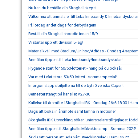
Nu kan du beställa din Skoghallskeps!
Välkomna att anmäla er till Leka Innebandy & Innebandyskola
På lördag är det dags för derbydagen!
Beställ din Skoghallshoodie innan 15/9!
Vi startar upp ett division 5-lag!
Materialkväll med Stadium/Unihoc/Adidas - Onsdag 4 septem
Anmälan öppen till Leka Innebandy/Innebandyskolan!
Flygande start för 50/50-lotteriet - häng på du också!
Var med i vårt stora 50/50-lotteri - sommarspecial!
Imorgon släpps biljetterna till derbyt i Svenska Cupen!
Semesterstängt på kansliet v.27-30
Kallelse till årsmöte i Skoghalls IBK - Onsdag 26/6 18.00 i H
Dags att boka in årsmöte samt lämna in motioner
Skoghalls IBK Utveckling söker juniorspelare till tjejlaget föd
Anmälan öppen till Skoghalls Målvaktscamp - Sommar 2024!
Är du rätt person att leda vårt utvecklingslag i Dam Div.2?