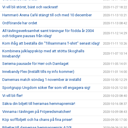
Vi vill bli störst, bäst och vackrast!
2020-11-27 18:22
Hammarö Arena Café stängt till och med 10 december
2020-11-13 10:21
Ordförande har ordet
2020-11-13 08:42
All tävlingsverksamhet samt träningar för födda år 2004
2020-11-12 14:29
och tidigare pausas från idag!
Kom ihåg att beställa din "Tillsammans T-shirt" senast idag!
2020-11-11 10:26
Kombinera julklappsköp med att stötta Skoghalls
2020-11-07 10:14
Innebandy!
Serierna pausade för Herr och Damlaget
2020-11-05 14:01
Innebandy Flex (Inställt tills ny info kommer)
2020-11-01 14:00
Damernas match söndag 1 november är inställd
2020-10-30 12:29
Sportgrupp Ungdom söker fler som vill engagera sig!
2020-10-25 12:50
Vi vill bli fler!
2020-10-23 08:40
Säkra din biljett till herrarnas hemmapremiär!
2020-10-16 08:37
Vinnarna i tävlingen på Fröjeredsmatchen!
2020-10-09 08:43
Köp soffbiljett och ha chans på fina priser!
2020-09-30 17:00
Biljetter till damernas hemmapremiär 4/10!
2020-09-29 15:30