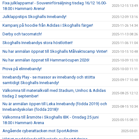
Fixa julklapparna! - Souvenirförsäljning tisdag 16/12 16.00-
2025-12-15 13:49
18.00 i Hammarö Arena!
Julklappstips Skoghalls Innebandy!
2025-12-09 13:16
Kampanj på hoodie från Adidas i Skoghalls färger!
2025-11-26 14:34
Derby och tacomatch!
2025-11-13 08:26
Skoghalls Innebandys stora höstlotteri!
2025-11-06 11:04
Nu har anmälan öppnat till Skoghalls Målvaktscamp Vinter!
2025-10-15 10:48
Nu har anmälan öppnat till Hammaröcupen 2026!
2025-10-09 15:10
Prova på elinnebandy!
2025-10-03 11:11
Innebandy Play - se massor av innebandy och stötta
2025-09-17 10:48
samtidigt Skoghalls Innebandy!
Välkomna till materialkväll med Stadium, Unihoc & Adidas
2025-08-25 12:12
tisdag 2 september!
Nu är anmälan öppen till Leka Innebandy (födda 2019) och
2025-08-15 10:34
Innebandyskolan (födda 2018)!
Välkomna till årsmöte i Skoghalls IBK - Onsdag 25 juni
2025-05-15 08:11
18.00 i Hammarö Arena
Angående cyberattacken mot SportAdmin
2025-03-01