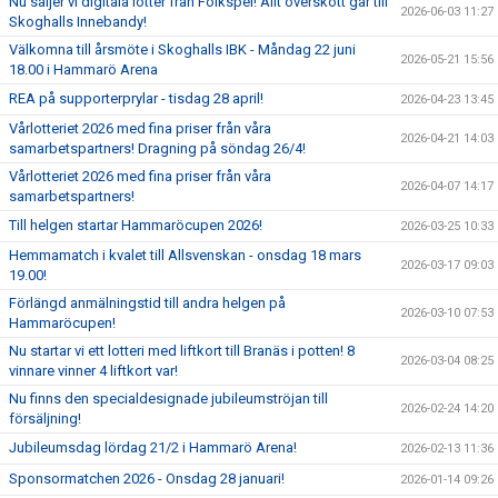
Nu säljer vi digitala lotter från Folkspel! Allt överskott går till
2026-06-03 11:27
Skoghalls Innebandy!
Välkomna till årsmöte i Skoghalls IBK - Måndag 22 juni
2026-05-21 15:56
18.00 i Hammarö Arena
REA på supporterprylar - tisdag 28 april!
2026-04-23 13:45
Vårlotteriet 2026 med fina priser från våra
2026-04-21 14:03
samarbetspartners! Dragning på söndag 26/4!
Vårlotteriet 2026 med fina priser från våra
2026-04-07 14:17
samarbetspartners!
Till helgen startar Hammaröcupen 2026!
2026-03-25 10:33
Hemmamatch i kvalet till Allsvenskan - onsdag 18 mars
2026-03-17 09:03
19.00!
Förlängd anmälningstid till andra helgen på
2026-03-10 07:53
Hammaröcupen!
Nu startar vi ett lotteri med liftkort till Branäs i potten! 8
2026-03-04 08:25
vinnare vinner 4 liftkort var!
Nu finns den specialdesignade jubileumströjan till
2026-02-24 14:20
försäljning!
Jubileumsdag lördag 21/2 i Hammarö Arena!
2026-02-13 11:36
Sponsormatchen 2026 - Onsdag 28 januari!
2026-01-14 09:26