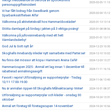
Viktigt meddelande till berörda av SportAdmins
2025-02-05 11:15
personuppgiftsincident
Vi har fått bidrag från Swedbank genom
2025-02-04 15:12
Sparbanksstiftelsen Alfa!
Välkomna på aktivitetskväll hos Hammaröbostäder!
2025-01-13 13:14
Stötta damlaget på lördag i jakten på 3 viktiga poäng!
2025-01-08 08:56
Välkomna på jullovsinnebandy med ett hett
2025-01-01 13:11
Värmlandsderby!
God Jul & Gott nytt år!
2024-12-23 10:35
Skoghalls Innebandy inleder nytt samarbete med Parter.se!
2024-12-10 10:02
Nu finns det mössor att köpa i Hammarö Arena Café!
2024-12-03 13:27
Hammaröcupen 2025 - Anmäl ert lag innan 1 december till
2024-11-11 16:16
rabatterad anmälningsavgift
Favorit i repris! Utförsäljning av supporterprylar - Tisdag
2024-11-06 13:40
12/11 17.00-19.00
Nu är anmälan öppen till Skoghalls Målvaktscamp Vinter!
2024-10-31 08:37
Utförsäljning av supporterprylar och kläder - onsdag 30
2024-10-24 13:31
oktober!
Anmäl ert företag till företagscupen 14 november!
2024-10-24 10:56