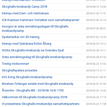
2018-08-17 13:27
Skoghalls Innebandy Camp 2018
2018-08-15 13:00
Intervju med Dam- och Herrtränare
2018-07-30 17:41
ICA Kvantum Hammarö fortsätter som samarbetsparner!
2018-07-06 10:14
Imorgon är sista anmälningsdagen till Skoghalls
2018-07-05 08:01
Innebandycamp
Spelartankar om 3D träning
2018-07-02 10:59
Intervju med fystränare Robin Åberg
2018-06-29 19:12
Stötta Skoghalls Innebandy via Svenska Spel
2018-06-28 14:11
Sista anmälningsdag till Skoghalls Innebandycamp
2018-06-28 07:42
Trevlig midsommar!
2018-06-22 13:55
Skoghallspelare prisades
2018-06-19 21:11
Info kring Skoghalls Innebandycamp
2018-06-07 08:32
Moelven förlänger avtalet med Skoghalls Innebandy
2018-06-07 07:09
Årsmöte - Skoghalls IBK - 2018-06-16 kl 1730
2018-05-25 14:55
Välkommen till Skoghalls Innebandycamp 2018
2018-05-24 17:19
Vi presenterar Skoghalls Innebandys samarbetspartners
2018-05-22 17:58