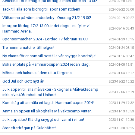
Seriefinal för herrlaget på lördag 2 mars klockan 13.00!
2024-02-28 14:51
Tack till alla som bidrog till sponsormatchen!
2024-02-22 08:00
Välkomna på värmlandsderby - Onsdag 21/2 19.00!
2024-02-19 09:27
Imorgon lördag 17/2 13.00 är det dags - nu fyller vi
2024-02-16 08:43
Hammarö Arena!
Sponsormatchen 2024 - Lördag 17 februari 13.00!
2024-01-29 13:15
Tre hemmamatcher till helgen!
2024-01-24 08:15
Ny chans för er som vill beställa vår snygga hoodtröja!
2024-01-16 09:47
Boka er plats på Hammaröcupen 2024 redan idag!
2024-01-08 15:51
Mössa och halsduk i dem rätta färgerna!
2024-01-04 16:17
God Jul och Gott nytt år!
2023-12-22 10:22
Julklappen till alla målvakter - Skoghalls Målvaktscamp
2023-12-06 15:19
inklusive 40% rabatt på Unihoc!
Kom ihåg att anmäla ert lag till Hammaröcupen 2024!
2023-11-29 17:32
Anmälan öppen till Skoghalls Målvaktscamp Vinter!
2023-11-13 13:53
Julklappstips! Klä dig snyggt och varmt i vinter!
2023-11-01 10:30
Stor efterfrågan på Guldhäftet!
2023-10-30 09:15