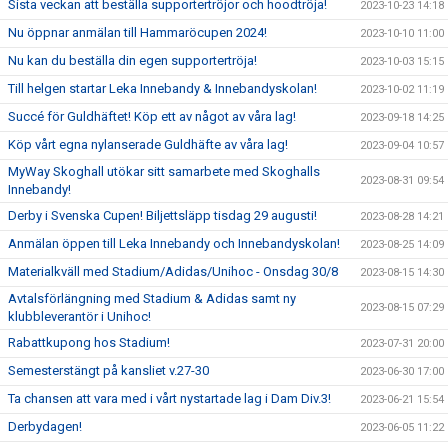
Sista veckan att beställa supportertröjor och hoodtröja!
2023-10-23 14:18
Nu öppnar anmälan till Hammaröcupen 2024!
2023-10-10 11:00
Nu kan du beställa din egen supportertröja!
2023-10-03 15:15
Till helgen startar Leka Innebandy & Innebandyskolan!
2023-10-02 11:19
Succé för Guldhäftet! Köp ett av något av våra lag!
2023-09-18 14:25
Köp vårt egna nylanserade Guldhäfte av våra lag!
2023-09-04 10:57
MyWay Skoghall utökar sitt samarbete med Skoghalls
2023-08-31 09:54
Innebandy!
Derby i Svenska Cupen! Biljettsläpp tisdag 29 augusti!
2023-08-28 14:21
Anmälan öppen till Leka Innebandy och Innebandyskolan!
2023-08-25 14:09
Materialkväll med Stadium/Adidas/Unihoc - Onsdag 30/8
2023-08-15 14:30
Avtalsförlängning med Stadium & Adidas samt ny
2023-08-15 07:29
klubbleverantör i Unihoc!
Rabattkupong hos Stadium!
2023-07-31 20:00
Semesterstängt på kansliet v.27-30
2023-06-30 17:00
Ta chansen att vara med i vårt nystartade lag i Dam Div.3!
2023-06-21 15:54
Derbydagen!
2023-06-05 11:22