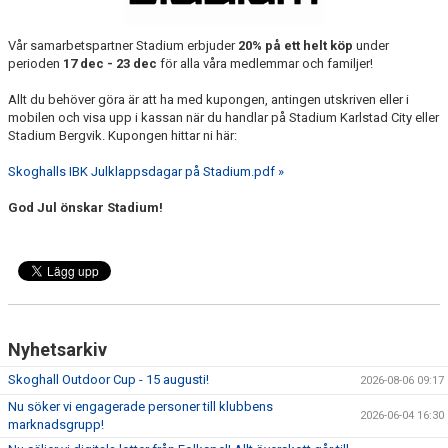
SOUVENIRER
Vår samarbetspartner Stadium erbjuder
20% på ett helt köp
under
KONTAKTA OSS
perioden
17 dec - 23 dec
för alla våra medlemmar och familjer!
Allt du behöver göra är att ha med kupongen, antingen utskriven eller i
KONTAKTUPPGIFTER VÅRA LAG
mobilen och visa upp i kassan när du handlar på Stadium Karlstad City eller
Stadium Bergvik. Kupongen hittar ni här:
Skoghalls IBK Julklappsdagar på Stadium.pdf »
God Jul önskar Stadium!
Nyhetsarkiv
Skoghall Outdoor Cup - 15 augusti!
2026-08-06 09:17
Nu söker vi engagerade personer till klubbens
2026-06-04 16:30
marknadsgrupp!