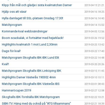
Klipp från mål och glädje i sista kvalmatchen Damer
2019-04-19 21:21
Hjälp oss att växa!
2019-04-16 18:25
Hylla damlaget till SSL-platsen Onsdag 17.30!
2019-04-16 14:40
Matchprogram
2019-04-14 15:02
Kommande kval webbsändningar
2019-04-05 12:56
Boom scackalak, vi fortsätter med hejarklack!
2019-03-26 19:52
Highlights kvalmatch 1 mot Lund 2,30min
2019-03-25 13:42
Dags för kval!
2019-03-22 17:40
Matchprogram Skoghalls IBK-IBK Lund Elit
2019-03-22 14:48
Kval!!
2019-03-20 20:26
Matchprogram Skoghalls IBK-Linköping IBK
2019-03-15 11:45
Highlights Damer Västerås 190302 4min
2019-03-10 10:11
Matchprogram Skoghalls IBK-Västerås IBS
2019-03-01 08:43
Hammaröcupen 2019
2019-02-27 12:08
Skoghalls IBK-Torshälla IBK Matchprogram
2019-02-22 10:21
SIBK-TV. Häng med du också på "ATG tillsammans"
2019-02-21 18:39