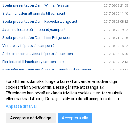
Spelarpresentation Dam: Wilma Persson
2017-06-02 21:05
Sista månaden att anmäla till campen!
2017-06-02 11:40
Spelarpresentation Dam: Rebecka Ljungqvist
2017-05-25 08:12
Jasmine ledare på Innebandycampen!
2017-05-22 19:42
Spelarpresentation Dam: Linn Rutgersson
2017-05-21 17:46
Vinnare av fri plats till campen är..
2017-05-19 13:02
Sista chansen att vinna fri plats till campen..
2017-05-18 15:20
Fler ledare till Innebandycampen klara..
2017-05-17 12:13
Kom ihåg tävlingen om fri plats till Innebandycampen!
2017-05-16 22:13
Vinn fri plats till Innebandycampen!
2017-05-12 10:04
För att hemsidan ska fungera korrekt använder vi nödvändiga
Spelarpresentation Dam: Carolina Karlsson
2017-05-11 10:00
cookies från SportAdmin. Dessa går inte att stänga av.
Föreningen kan också använda frivilliga cookies, t.ex. för statistik
Anmälda deltagare till Innebandycampen
2017-05-09 18:19
eller marknadsföring. Du väljer själv om du vill acceptera dessa.
Spelarpresentation Dam: Elin Stensson
2017-05-07 09:30
Anpassa dina val
Klara ledare till Skoghalls Innebandycamp 2017
2017-05-04 09:53
Acceptera nödvändiga
Acceptera alla
Hansen och Green klara för Skoghalls IBK
2017-05-04 08:13
Spelarpresenation Dam: Elsa Flodell
2017-05-03 20:53