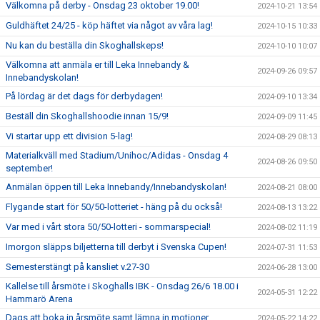
Välkomna på derby - Onsdag 23 oktober 19.00!
2024-10-21 13:54
Guldhäftet 24/25 - köp häftet via något av våra lag!
2024-10-15 10:33
Nu kan du beställa din Skoghallskeps!
2024-10-10 10:07
Välkomna att anmäla er till Leka Innebandy &
2024-09-26 09:57
Innebandyskolan!
På lördag är det dags för derbydagen!
2024-09-10 13:34
Beställ din Skoghallshoodie innan 15/9!
2024-09-09 11:45
Vi startar upp ett division 5-lag!
2024-08-29 08:13
Materialkväll med Stadium/Unihoc/Adidas - Onsdag 4
2024-08-26 09:50
september!
Anmälan öppen till Leka Innebandy/Innebandyskolan!
2024-08-21 08:00
Flygande start för 50/50-lotteriet - häng på du också!
2024-08-13 13:22
Var med i vårt stora 50/50-lotteri - sommarspecial!
2024-08-02 11:19
Imorgon släpps biljetterna till derbyt i Svenska Cupen!
2024-07-31 11:53
Semesterstängt på kansliet v.27-30
2024-06-28 13:00
Kallelse till årsmöte i Skoghalls IBK - Onsdag 26/6 18.00 i
2024-05-31 12:22
Hammarö Arena
Dags att boka in årsmöte samt lämna in motioner
2024-05-22 14:22