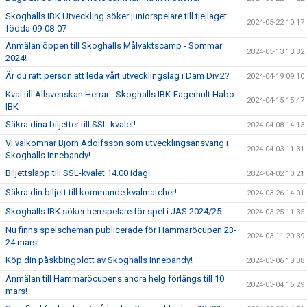
Skoghalls IBK Utveckling söker juniorspelare till tjejlaget
2024-05-22 10:17
födda 09-08-07
Anmälan öppen till Skoghalls Målvaktscamp - Sommar
2024-05-13 13:32
2024!
Är du rätt person att leda vårt utvecklingslag i Dam Div.2?
2024-04-19 09:10
Kval till Allsvenskan Herrar - Skoghalls IBK-Fagerhult Habo
2024-04-15 15:47
IBK
Säkra dina biljetter till SSL-kvalet!
2024-04-08 14:13
Vi välkomnar Björn Adolfsson som utvecklingsansvarig i
2024-04-03 11:31
Skoghalls Innebandy!
Biljettsläpp till SSL-kvalet 14.00 idag!
2024-04-02 10:21
Säkra din biljett till kommande kvalmatcher!
2024-03-26 14:01
Skoghalls IBK söker herrspelare för spel i JAS 2024/25
2024-03-25 11:35
Nu finns spelscheman publicerade för Hammaröcupen 23-
2024-03-11 20:39
24 mars!
Köp din påskbingolott av Skoghalls Innebandy!
2024-03-06 10:08
Anmälan till Hammaröcupens andra helg förlängs till 10
2024-03-04 15:29
mars!