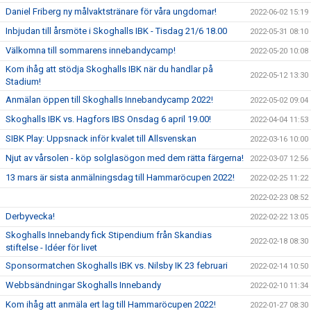
Daniel Friberg ny målvaktstränare för våra ungdomar!
2022-06-02 15:19
Inbjudan till årsmöte i Skoghalls IBK - Tisdag 21/6 18.00
2022-05-31 08:10
Välkomna till sommarens innebandycamp!
2022-05-20 10:08
Kom ihåg att stödja Skoghalls IBK när du handlar på
2022-05-12 13:30
Stadium!
Anmälan öppen till Skoghalls Innebandycamp 2022!
2022-05-02 09:04
Skoghalls IBK vs. Hagfors IBS Onsdag 6 april 19.00!
2022-04-04 11:53
SIBK Play: Uppsnack inför kvalet till Allsvenskan
2022-03-16 10:00
Njut av vårsolen - köp solglasögon med dem rätta färgerna!
2022-03-07 12:56
13 mars är sista anmälningsdag till Hammaröcupen 2022!
2022-02-25 11:22
2022-02-23 08:52
Derbyvecka!
2022-02-22 13:05
Skoghalls Innebandy fick Stipendium från Skandias
2022-02-18 08:30
stiftelse - Idéer för livet
Sponsormatchen Skoghalls IBK vs. Nilsby IK 23 februari
2022-02-14 10:50
Webbsändningar Skoghalls Innebandy
2022-02-10 11:34
Kom ihåg att anmäla ert lag till Hammaröcupen 2022!
2022-01-27 08:30