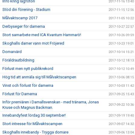
Info kring lagfoton
2017-11-16 13:40
Stöd din förening - Stadium
2017-11-15 12:56
Målvaktscamp 2017
2017-11-05 10:22
Derbyseger för damerna
2017-10-27 22:57
Stort samarbete med ICA Kvantum Hammarö!
2017-10-26 09:59
Skoghalls damer vann mot Fröjered
2017-10-23 19:01
Domarvärd
2017-10-14 15:21
Föräldrautbildning
2017-10-12 18:13
Förlust men nytt publikrekord
2017-10-12 10:49
Hög tid att anmäla sig till Målvaktscampen
2017-10-06 08:15
Vinst och förlust för damerna
2017-10-03 11:42
Förlust för Damerna
2017-09-25 15:43
Inför premiären i Damallsvenskan - med tränarna, Jonas
2017-09-22 10:36
Kruse och Magnus Backman.
Innebandyfest lördag 30 september!
2017-09-19 19:40
Stort intresse för Målvaktscampen
2017-09-07 14:32
Skoghalls innebandy - Trygga domare
2017-09-06 13:04