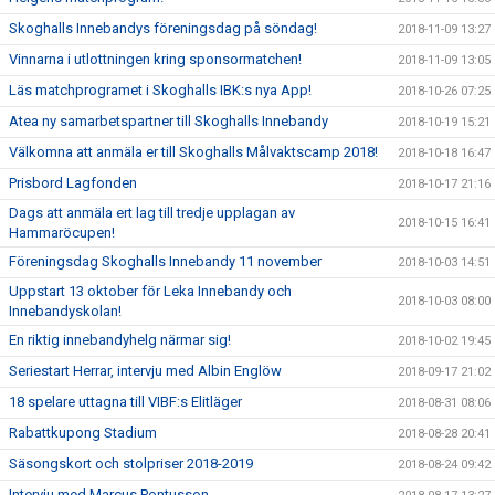
Skoghalls Innebandys föreningsdag på söndag!
2018-11-09 13:27
Vinnarna i utlottningen kring sponsormatchen!
2018-11-09 13:05
Läs matchprogramet i Skoghalls IBK:s nya App!
2018-10-26 07:25
Atea ny samarbetspartner till Skoghalls Innebandy
2018-10-19 15:21
Välkomna att anmäla er till Skoghalls Målvaktscamp 2018!
2018-10-18 16:47
Prisbord Lagfonden
2018-10-17 21:16
Dags att anmäla ert lag till tredje upplagan av
2018-10-15 16:41
Hammaröcupen!
Föreningsdag Skoghalls Innebandy 11 november
2018-10-03 14:51
Uppstart 13 oktober för Leka Innebandy och
2018-10-03 08:00
Innebandyskolan!
En riktig innebandyhelg närmar sig!
2018-10-02 19:45
Seriestart Herrar, intervju med Albin Englöw
2018-09-17 21:02
18 spelare uttagna till VIBF:s Elitläger
2018-08-31 08:06
Rabattkupong Stadium
2018-08-28 20:41
Säsongskort och stolpriser 2018-2019
2018-08-24 09:42
Intervju med Marcus Pontusson