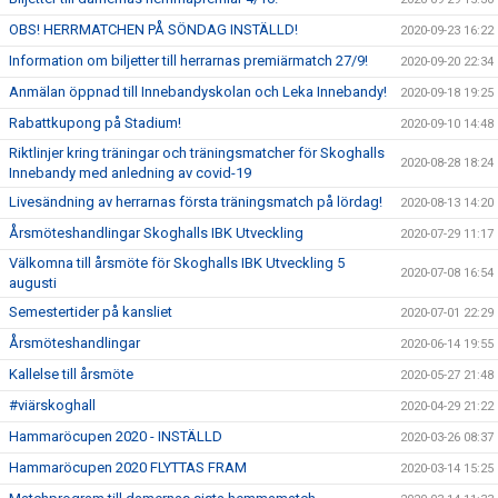
OBS! HERRMATCHEN PÅ SÖNDAG INSTÄLLD!
2020-09-23 16:22
Information om biljetter till herrarnas premiärmatch 27/9!
2020-09-20 22:34
Anmälan öppnad till Innebandyskolan och Leka Innebandy!
2020-09-18 19:25
Rabattkupong på Stadium!
2020-09-10 14:48
Riktlinjer kring träningar och träningsmatcher för Skoghalls
2020-08-28 18:24
Innebandy med anledning av covid-19
Livesändning av herrarnas första träningsmatch på lördag!
2020-08-13 14:20
Årsmöteshandlingar Skoghalls IBK Utveckling
2020-07-29 11:17
Välkomna till årsmöte för Skoghalls IBK Utveckling 5
2020-07-08 16:54
augusti
Semestertider på kansliet
2020-07-01 22:29
Årsmöteshandlingar
2020-06-14 19:55
Kallelse till årsmöte
2020-05-27 21:48
#viärskoghall
2020-04-29 21:22
Hammaröcupen 2020 - INSTÄLLD
2020-03-26 08:37
Hammaröcupen 2020 FLYTTAS FRAM
2020-03-14 15:25