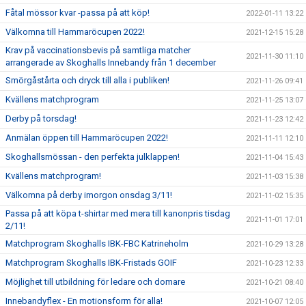
Fåtal mössor kvar -passa på att köp!
2022-01-11 13:22
Välkomna till Hammaröcupen 2022!
2021-12-15 15:28
Krav på vaccinationsbevis på samtliga matcher
2021-11-30 11:10
arrangerade av Skoghalls Innebandy från 1 december
Smörgåstårta och dryck till alla i publiken!
2021-11-26 09:41
Kvällens matchprogram
2021-11-25 13:07
Derby på torsdag!
2021-11-23 12:42
Anmälan öppen till Hammaröcupen 2022!
2021-11-11 12:10
Skoghallsmössan - den perfekta julklappen!
2021-11-04 15:43
Kvällens matchprogram!
2021-11-03 15:38
Välkomna på derby imorgon onsdag 3/11!
2021-11-02 15:35
Passa på att köpa t-shirtar med mera till kanonpris tisdag
2021-11-01 17:01
2/11!
Matchprogram Skoghalls IBK-FBC Katrineholm
2021-10-29 13:28
Matchprogram Skoghalls IBK-Fristads GOIF
2021-10-23 12:33
Möjlighet till utbildning för ledare och domare
2021-10-21 08:40
Innebandyflex - En motionsform för alla!
2021-10-07 12:05