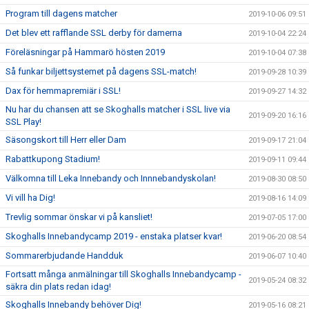
Program till dagens matcher
2019-10-06 09:51
Det blev ett rafflande SSL derby för damerna
2019-10-04 22:24
Föreläsningar på Hammarö hösten 2019
2019-10-04 07:38
Så funkar biljettsystemet på dagens SSL-match!
2019-09-28 10:39
Dax för hemmapremiär i SSL!
2019-09-27 14:32
Nu har du chansen att se Skoghalls matcher i SSL live via
2019-09-20 16:16
SSL Play!
Säsongskort till Herr eller Dam
2019-09-17 21:04
Rabattkupong Stadium!
2019-09-11 09:44
Välkomna till Leka Innebandy och Innnebandyskolan!
2019-08-30 08:50
Vi vill ha Dig!
2019-08-16 14:09
Trevlig sommar önskar vi på kansliet!
2019-07-05 17:00
Skoghalls Innebandycamp 2019 - enstaka platser kvar!
2019-06-20 08:54
Sommarerbjudande Handduk
2019-06-07 10:40
Fortsatt många anmälningar till Skoghalls Innebandycamp -
2019-05-24 08:32
säkra din plats redan idag!
Skoghalls Innebandy behöver Dig!
2019-05-16 08:21