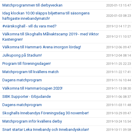
Matchprogrammen till derbyveckan
2020-01-13 15:47
Idag klockan 10.00 släpps biljetterna till säsongens
2020-01-03 08:23
häftigaste innebandymatch!
#viärskoghall - vill du vara med?
2019-12-14 17:21
Välkomna till Skoghalls Målvaktscamp 2019 - med Viktor
2019-12-11 10:57
Kastengren!
Välkomna till Hammarö Arena imorgon lördag!
2019-12-06 09:47
Julkupong på Stadium!
2019-12-04 08:14
Program till föreningsdagen!
2019-11-25 22:23
Matchprogram till kvällens match
2019-11-22 17:41
Dagens matchprogram
2019-11-16 10:44
Välkomna till Hammaröcupen 2020!
2019-11-13 08:30
SIBK Supporter - Erbjudande
2019-11-06 08:37
Dagens matchprogram
2019-11-03 11:48
Skoghalls Innebandys Föreningsdag 30 november!
2019-10-29 09:47
Matchprogram inför kvällens derby
2019-10-24 15:54
Snart startar Leka Innebandy och Innebandyskolan!
2019-10-11 09:58