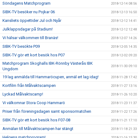
Söndagens Matchprogram
2018-12-14 08:56
SIBK-TV besöker nu Pojkar 06
2018-12-13 16:50
Kansliets öppettider Jul och Nyår
2018-12-12 14:41
Julklappsdagar på Stadium!
2018-12-12 12:48
Vi hälsar välkommen till Branäs!
2018-12-07 14:26
SIBK-TV besökte P09
2018-12-05 14:35
SIBK-TV gör ett kort besök hos P07
2018-12-02 09:20
Matchprogram Skoghalls IBK-Rönnby Västerås IBK
2018-11-30 09:10
Ungdom
19 lag anmälda till Hammaröcupen, anmäl ert lag idag!
2018-11-28 17:42
Kortfilm från Målvaktscampen
2018-11-27 13:16
Lyckad Målvaktscamp!
2018-11-26 10:20
Vi välkomnar Stora Coop Hammarö
2018-11-23 11:37
Priser från föreningsdagen samt sponsormatchen
2018-11-22 17:26
SIBK-TV gör ett kort besök hos F07-08
2018-11-21 17:10
Anmälan till Målvaktscampen har stängt
2018-11-18 21:33
Helgens matchprogram!
2018-11-16 15:30