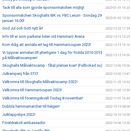
Tack till alla som gjorde sponsormatchen möjlig!
2023-01-31 14:23
Sponsormatchen Skoghalls IBK vs. FBC Lerum - Söndag 29
2023-01-02 10:50
januari 16.00!
God Jul och Gott nytt år!
2022-12-22 17:34
Info till er som parkerar bilen vid Hammarö Arena
2022-12-15 15:29
Kom ihåg att anmäla ert lag till Hammaröcupen 2023!
2022-12-13 14:16
Vi öppnar anmälan till ytterligare 1 dag för födda 2010-2013
2022-12-12 14:55
på Målvaktscampen!
Skoghalls Målvaktscamp - fåtal platser kvar! (Fullbokad nu)
2022-12-06 10:56
Julkampanj från STC!
2022-12-02 13:47
Välkomna till Skoghalls Målvaktscamp 2022!
2022-11-25 13:52
Välkomna till Hammaröcupen 2023!
2022-11-02 13:35
Välkomna till föreningskväll Tisdag 8 november!
2022-11-01 16:44
Dubbla hemmamatcher till helgen!
2022-10-19 08:00
Julklappstips 2022!
2022-10-10 10:00
Föräldrakoll-ambassadör
2022-10-06 13:50
Skoghalls IBK vs. Lindås IBK