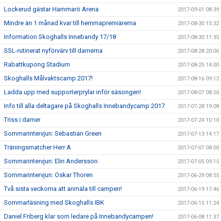
Lockerud gästar Hammarö Arena
2017-09-01 08:39
Mindre än 1 månad kvar till hemmapremiärerna
2017-08-30 15:32
Information Skoghalls Innebandy 17/18
2017-08-30 11:35
SSL-rutinerat nyförvärv till damerna
2017-08-28 20:06
Rabattkupong Stadium
2017-08-25 14:00
Skoghalls Målvaktscamp 2017!
2017-08-16 09:12
Ladda upp med supporterprylar inför säsongen!
2017-08-07 08:50
Info till alla deltagare på Skoghalls Innebandycamp 2017
2017-07-28 19:08
Triss i damer
2017-07-24 10:10
Sommarintervjun: Sebastian Green
2017-07-13 14:17
Träningsmatcher Herr A
2017-07-07 08:00
Sommarintervjun: Elin Andersson
2017-07-05 09:15
Sommarintervjun: Oskar Thoren
2017-06-29 08:55
Två sista veckorna att anmäla till campen!
2017-06-19 17:46
Sommarläsning med Skoghalls IBK
2017-06-15 11:24
Daniel Friberg klar som ledare på Innebandycampen!
2017-06-08 11:37