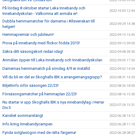
2022-10-06 09:00
På lördag 8 oktober startar Leka Innebandy och
2022-10-03 12:44
Innebandyskolan - Välkomna att anmäla er!
Dubbla hemmamatcher för damerna i Allsvenskan till
2022-09-29 14:38
helgen!
Hemmapremiär och jubileum!
2022-09-15 15:45
Prova på innebandy med flickor födda 2013!
2022-09-15 09:00
Säkra ditt säsongskort redan idag!
2022-09-08 09:30
Anmälan öppen till Leka Innebandy och Innebandyskolan
2022-09-05 17:50
Damernas hemmamatch på söndag 4/9 är inställd
2022-09-02 14:04
Vill du bli en del av Skoghalls IBK:s arrangemangsgrupp?
2022-08-31 14:33
Biljettinfo inför säsongen 22/23!
2022-08-26 18:00
Försäsongsmatcher på hemmaplan 22/23!
2022-08-16 15:30
Nu startar vi upp Skoghalls IBK:s nya innebandylag i Herrar
2022-07-24 15:31
Div.5
Kansliet sommarstängt
2022-06-28 14:12
Info kring Innebandycampen
2022-06-28 11:10
Fynda solglasögon med de rätta färgerna!
2022-06-28 08:27