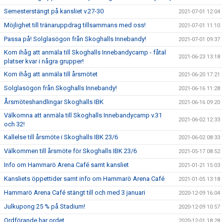
Semesterstängt på kansliet v.27-30
2021-07-01 12:04
Möjlighet till tränaruppdrag tillsammans med oss!
2021-07-01 11:10
Passa på! Solglasögon från Skoghalls Innebandy!
2021-07-01 09:37
Kom ihåg att anmäla till Skoghalls Innebandycamp - fåtal
2021-06-23 13:18
platser kvar i några grupper!
Kom ihåg att anmäla till årsmötet
2021-06-20 17:21
Solglasögon från Skoghalls Innebandy!
2021-06-16 11:28
Årsmöteshandlingar Skoghalls IBK
2021-06-16 09:20
Välkomna att anmäla till Skoghalls Innebandycamp v.31
2021-06-02 12:33
och 32!
Kallelse till årsmöte i Skoghalls IBK 23/6
2021-06-02 08:33
Välkommen till årsmöte för Skoghalls IBK 23/6
2021-05-17 08:52
Info om Hammarö Arena Café samt kansliet
2021-01-21 15:03
Kansliets öppettider samt info om Hammarö Arena Café
2021-01-05 13:18
Hammarö Arena Café stängt till och med 3 januari
2020-12-09 16:04
Julkupong 25 % på Stadium!
2020-12-09 10:57
Ordförande har ordet
2020-12-01 18:28