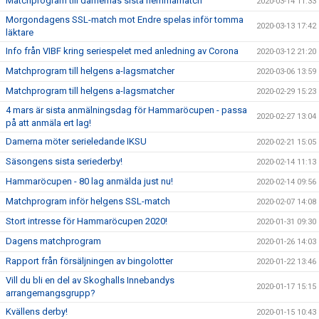
Matchprogram till damernas sista hemmamatch
2020-03-14 11:33
Morgondagens SSL-match mot Endre spelas inför tomma
2020-03-13 17:42
läktare
Info från VIBF kring seriespelet med anledning av Corona
2020-03-12 21:20
Matchprogram till helgens a-lagsmatcher
2020-03-06 13:59
Matchprogram till helgens a-lagsmatcher
2020-02-29 15:23
4 mars är sista anmälningsdag för Hammaröcupen - passa
2020-02-27 13:04
på att anmäla ert lag!
Damerna möter serieledande IKSU
2020-02-21 15:05
Säsongens sista seriederby!
2020-02-14 11:13
Hammaröcupen - 80 lag anmälda just nu!
2020-02-14 09:56
Matchprogram inför helgens SSL-match
2020-02-07 14:08
Stort intresse för Hammaröcupen 2020!
2020-01-31 09:30
Dagens matchprogram
2020-01-26 14:03
Rapport från försäljningen av bingolotter
2020-01-22 13:46
Vill du bli en del av Skoghalls Innebandys
2020-01-17 15:15
arrangemangsgrupp?
Kvällens derby!
2020-01-15 10:43