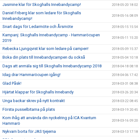
Jasmine klar för Skoghalls Innebandycamp!
2018-05-20 18:02
Daniel Friberg klar som ledare för Skoghalls
2018-05-16 08:09
Innebandycamp!
Snart dags för Ledarmöte och Årsmöte
2018-05-15 15:54
Kampanj: Skoghalls Innebandycamp - Hammaröcupen
2018-05-11 15:20
2019
Rebecka Ljungqvist klar som ledare på campen!
2018-05-09 15:37
Boka din plats till Innebandycampen du också
2018-05-04 10:18
Dags att anmäla sig till Skoghalls Innebandycamp 2018
2018-04-18 08:18
Idag drar Hammaröcupen igång!
2018-04-06 17:42
Glad Påsk!
2018-03-31 08:38
Hjärtat klappar för Skoghalls Innebandy
2018-03-26 20:34
Unga backar skrev på nytt kontrakt
2018-03-22 08:45
Första pusselbitarna på plats
2018-03-19 20:45
Kom ihåg att använda din nyckelring på ICA Kvantum
2018-03-16 09:20
Hammarö
Nykvarn borta för JAS tjejerna
2018-03-13 17:18