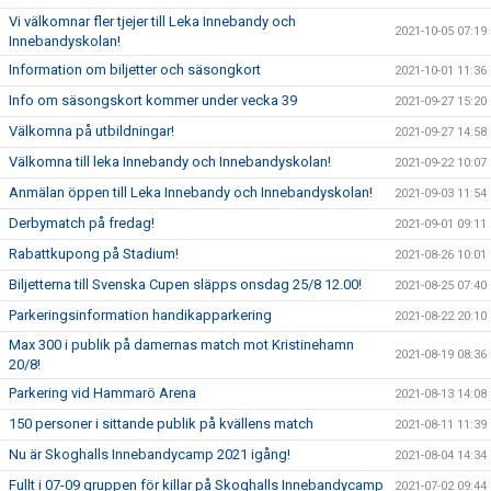
Vi välkomnar fler tjejer till Leka Innebandy och
2021-10-05 07:19
Innebandyskolan!
Information om biljetter och säsongkort
2021-10-01 11:36
Info om säsongskort kommer under vecka 39
2021-09-27 15:20
Välkomna på utbildningar!
2021-09-27 14:58
Välkomna till leka Innebandy och Innebandyskolan!
2021-09-22 10:07
Anmälan öppen till Leka Innebandy och Innebandyskolan!
2021-09-03 11:54
Derbymatch på fredag!
2021-09-01 09:11
Rabattkupong på Stadium!
2021-08-26 10:01
Biljetterna till Svenska Cupen släpps onsdag 25/8 12.00!
2021-08-25 07:40
Parkeringsinformation handikapparkering
2021-08-22 20:10
Max 300 i publik på damernas match mot Kristinehamn
2021-08-19 08:36
20/8!
Parkering vid Hammarö Arena
2021-08-13 14:08
150 personer i sittande publik på kvällens match
2021-08-11 11:39
Nu är Skoghalls Innebandycamp 2021 igång!
2021-08-04 14:34
Fullt i 07-09 gruppen för killar på Skoghalls Innebandycamp
2021-07-02 09:44