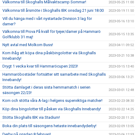
Välkomna till Skoghalls Målvaktscamp Sommar!
2023-05-25 11:00
Välkomna till årsmöte i Skoghalls IBK onsdag 21 juni 18.00
2023-05-19 11:50
Vill du hänga med i vårt nystartade Division 3 lag för
2023-05-16 13:10
damer?
Välkomna till Prova På kväll för tjejer/damer på Hammarö
2023-05-15 13:35
Golfklubb 31 maj!
Nytt avtal med Molkom Buss!
2023-04-11 09:52
Kom ihåg att köpa dina påskbingolotter via Skoghalls
2023-03-21 10:38
Innebandy!
Drygt 1 vecka kvar till Hammaröcupen 2023!
2023-03-15 13:40
Hammaröbostäder fortsätter sitt samarbete med Skoghalls
2023-03-06 13:21
Innebandy!
Stötta damlaget i deras sista hemmamatch i serien
2023-03-01 12:48
säsongen 22/23!
Kom och stötta våra A-lag i helgens superviktiga matcher!
2023-02-23 08:30
Köp dina bingolotter till påsken via Skoghalls Innebandy!
2023-02-22 14:25
Stötta Skoghalls IBK via Stadium!
2023-02-20 11:25
Boka din plats till säsongens hetaste innebandyderby!
2023-02-09 13:05
Derby på onsdag 8 februari!
2023-02-06 12:53