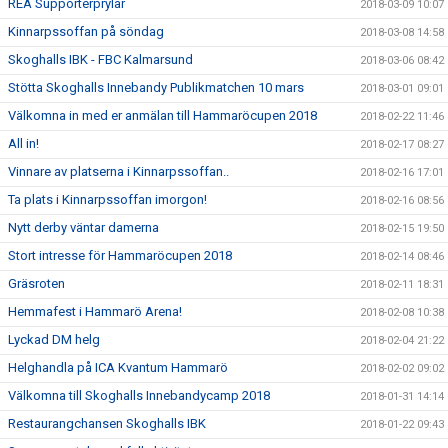
REA Supporterprylar
2018-03-09 10:07
Kinnarpssoffan på söndag
2018-03-08 14:58
Skoghalls IBK - FBC Kalmarsund
2018-03-06 08:42
Stötta Skoghalls Innebandy Publikmatchen 10 mars
2018-03-01 09:01
Välkomna in med er anmälan till Hammaröcupen 2018
2018-02-22 11:46
All in!
2018-02-17 08:27
Vinnare av platserna i Kinnarpssoffan..
2018-02-16 17:01
Ta plats i Kinnarpssoffan imorgon!
2018-02-16 08:56
Nytt derby väntar damerna
2018-02-15 19:50
Stort intresse för Hammaröcupen 2018
2018-02-14 08:46
Gräsroten
2018-02-11 18:31
Hemmafest i Hammarö Arena!
2018-02-08 10:38
Lyckad DM helg
2018-02-04 21:22
Helghandla på ICA Kvantum Hammarö
2018-02-02 09:02
Välkomna till Skoghalls Innebandycamp 2018
2018-01-31 14:14
Restaurangchansen Skoghalls IBK
2018-01-22 09:43