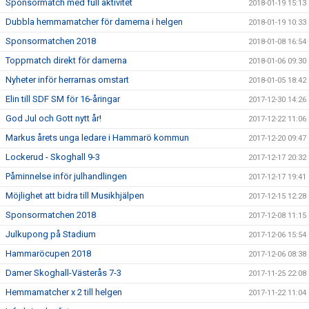
Sponsormatch med full aktivitet
2018-01-19 15:13
Dubbla hemmamatcher för damerna i helgen
2018-01-19 10:33
Sponsormatchen 2018
2018-01-08 16:54
Toppmatch direkt för damerna
2018-01-06 09:30
Nyheter inför herrarnas omstart
2018-01-05 18:42
Elin till SDF SM för 16-åringar
2017-12-30 14:26
God Jul och Gott nytt år!
2017-12-22 11:06
Markus årets unga ledare i Hammarö kommun
2017-12-20 09:47
Lockerud - Skoghall 9-3
2017-12-17 20:32
Påminnelse inför julhandlingen
2017-12-17 19:41
Möjlighet att bidra till Musikhjälpen
2017-12-15 12:28
Sponsormatchen 2018
2017-12-08 11:15
Julkupong på Stadium
2017-12-06 15:54
Hammaröcupen 2018
2017-12-06 08:38
Damer Skoghall-Västerås 7-3
2017-11-25 22:08
Hemmamatcher x 2 till helgen
2017-11-22 11:04