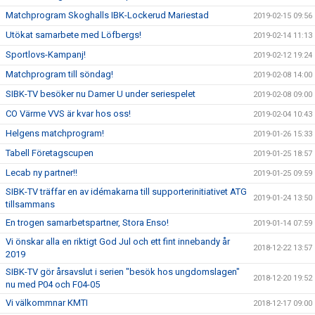
Matchprogram Skoghalls IBK-Lockerud Mariestad
2019-02-15 09:56
Utökat samarbete med Löfbergs!
2019-02-14 11:13
Sportlovs-Kampanj!
2019-02-12 19:24
Matchprogram till söndag!
2019-02-08 14:00
SIBK-TV besöker nu Damer U under seriespelet
2019-02-08 09:00
CO Värme VVS är kvar hos oss!
2019-02-04 10:43
Helgens matchprogram!
2019-01-26 15:33
Tabell Företagscupen
2019-01-25 18:57
Lecab ny partner!!
2019-01-25 09:59
SIBK-TV träffar en av idémakarna till supporterinitiativet ATG
2019-01-24 13:50
tillsammans
En trogen samarbetspartner, Stora Enso!
2019-01-14 07:59
Vi önskar alla en riktigt God Jul och ett fint innebandy år
2018-12-22 13:57
2019
SIBK-TV gör årsavslut i serien "besök hos ungdomslagen"
2018-12-20 19:52
nu med P04 och F04-05
Vi välkommnar KMTI
2018-12-17 09:00