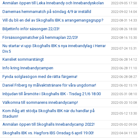
Anmälan öppen till Leka Innebandy och Innebandyskolan
2022-09-05 17:50
Damernas hemmamatch på söndag 4/9 är inställd
2022-09-02 14:04
Vill du bli en del av Skoghalls IBK:s arrangemangsgrupp?
2022-08-31 14:33
Biljettinfo inför säsongen 22/23!
2022-08-26 18:00
Försäsongsmatcher på hemmaplan 22/23!
2022-08-16 15:30
Nu startar vi upp Skoghalls IBK:s nya innebandylag i Herrar
2022-07-24 15:31
Div.5
Kansliet sommarstängt
2022-06-28 14:12
Info kring Innebandycampen
2022-06-28 11:10
Fynda solglasögon med de rätta färgerna!
2022-06-28 08:27
Daniel Friberg ny målvaktstränare för våra ungdomar!
2022-06-02 15:19
Inbjudan till årsmöte i Skoghalls IBK - Tisdag 21/6 18.00
2022-05-31 08:10
Välkomna till sommarens innebandycamp!
2022-05-20 10:08
Kom ihåg att stödja Skoghalls IBK när du handlar på
2022-05-12 13:30
Stadium!
Anmälan öppen till Skoghalls Innebandycamp 2022!
2022-05-02 09:04
Skoghalls IBK vs. Hagfors IBS Onsdag 6 april 19.00!
2022-04-04 11:53