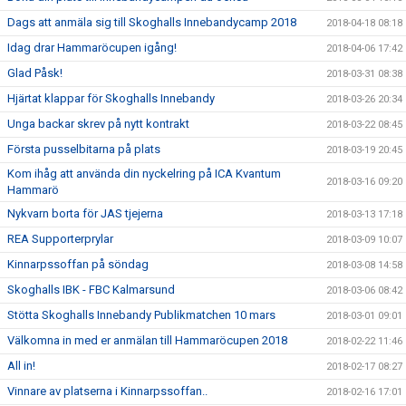
Dags att anmäla sig till Skoghalls Innebandycamp 2018
2018-04-18 08:18
Idag drar Hammaröcupen igång!
2018-04-06 17:42
Glad Påsk!
2018-03-31 08:38
Hjärtat klappar för Skoghalls Innebandy
2018-03-26 20:34
Unga backar skrev på nytt kontrakt
2018-03-22 08:45
Första pusselbitarna på plats
2018-03-19 20:45
Kom ihåg att använda din nyckelring på ICA Kvantum
2018-03-16 09:20
Hammarö
Nykvarn borta för JAS tjejerna
2018-03-13 17:18
REA Supporterprylar
2018-03-09 10:07
Kinnarpssoffan på söndag
2018-03-08 14:58
Skoghalls IBK - FBC Kalmarsund
2018-03-06 08:42
Stötta Skoghalls Innebandy Publikmatchen 10 mars
2018-03-01 09:01
Välkomna in med er anmälan till Hammaröcupen 2018
2018-02-22 11:46
All in!
2018-02-17 08:27
Vinnare av platserna i Kinnarpssoffan..
2018-02-16 17:01