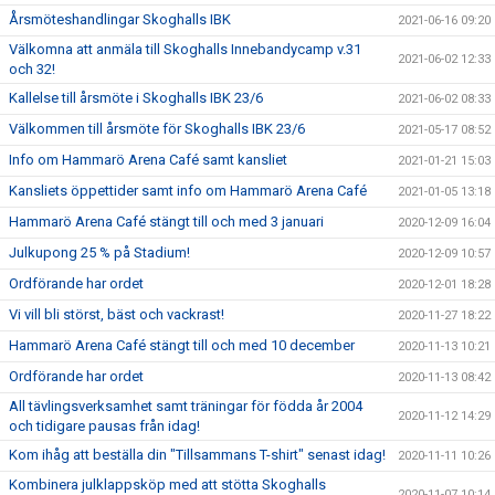
Årsmöteshandlingar Skoghalls IBK
2021-06-16 09:20
Välkomna att anmäla till Skoghalls Innebandycamp v.31
2021-06-02 12:33
och 32!
Kallelse till årsmöte i Skoghalls IBK 23/6
2021-06-02 08:33
Välkommen till årsmöte för Skoghalls IBK 23/6
2021-05-17 08:52
Info om Hammarö Arena Café samt kansliet
2021-01-21 15:03
Kansliets öppettider samt info om Hammarö Arena Café
2021-01-05 13:18
Hammarö Arena Café stängt till och med 3 januari
2020-12-09 16:04
Julkupong 25 % på Stadium!
2020-12-09 10:57
Ordförande har ordet
2020-12-01 18:28
Vi vill bli störst, bäst och vackrast!
2020-11-27 18:22
Hammarö Arena Café stängt till och med 10 december
2020-11-13 10:21
Ordförande har ordet
2020-11-13 08:42
All tävlingsverksamhet samt träningar för födda år 2004
2020-11-12 14:29
och tidigare pausas från idag!
Kom ihåg att beställa din "Tillsammans T-shirt" senast idag!
2020-11-11 10:26
Kombinera julklappsköp med att stötta Skoghalls
2020-11-07 10:14