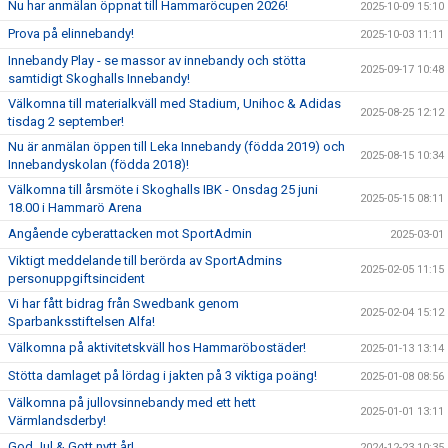
Nu har anmälan öppnat till Hammaröcupen 2026!
2025-10-09 15:10
Prova på elinnebandy!
2025-10-03 11:11
Innebandy Play - se massor av innebandy och stötta
2025-09-17 10:48
samtidigt Skoghalls Innebandy!
Välkomna till materialkväll med Stadium, Unihoc & Adidas
2025-08-25 12:12
tisdag 2 september!
Nu är anmälan öppen till Leka Innebandy (födda 2019) och
2025-08-15 10:34
Innebandyskolan (födda 2018)!
Välkomna till årsmöte i Skoghalls IBK - Onsdag 25 juni
2025-05-15 08:11
18.00 i Hammarö Arena
Angående cyberattacken mot SportAdmin
2025-03-01
Viktigt meddelande till berörda av SportAdmins
2025-02-05 11:15
personuppgiftsincident
Vi har fått bidrag från Swedbank genom
2025-02-04 15:12
Sparbanksstiftelsen Alfa!
Välkomna på aktivitetskväll hos Hammaröbostäder!
2025-01-13 13:14
Stötta damlaget på lördag i jakten på 3 viktiga poäng!
2025-01-08 08:56
Välkomna på jullovsinnebandy med ett hett
2025-01-01 13:11
Värmlandsderby!
God Jul & Gott nytt år!
2024-12-23 10:35