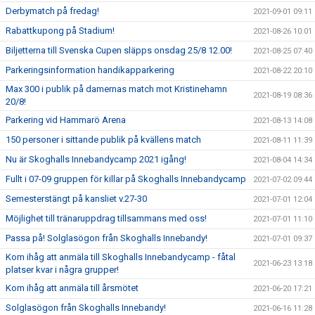
Derbymatch på fredag!
2021-09-01 09:11
Rabattkupong på Stadium!
2021-08-26 10:01
Biljetterna till Svenska Cupen släpps onsdag 25/8 12.00!
2021-08-25 07:40
Parkeringsinformation handikapparkering
2021-08-22 20:10
Max 300 i publik på damernas match mot Kristinehamn
2021-08-19 08:36
20/8!
Parkering vid Hammarö Arena
2021-08-13 14:08
150 personer i sittande publik på kvällens match
2021-08-11 11:39
Nu är Skoghalls Innebandycamp 2021 igång!
2021-08-04 14:34
Fullt i 07-09 gruppen för killar på Skoghalls Innebandycamp
2021-07-02 09:44
Semesterstängt på kansliet v.27-30
2021-07-01 12:04
Möjlighet till tränaruppdrag tillsammans med oss!
2021-07-01 11:10
Passa på! Solglasögon från Skoghalls Innebandy!
2021-07-01 09:37
Kom ihåg att anmäla till Skoghalls Innebandycamp - fåtal
2021-06-23 13:18
platser kvar i några grupper!
Kom ihåg att anmäla till årsmötet
2021-06-20 17:21
Solglasögon från Skoghalls Innebandy!
2021-06-16 11:28