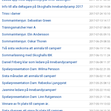
Info till alla deltagare på Skoghalls Innebandycamp 2017
2017-07-28 19:08
Triss i damer
2017-07-24 10:10
Sommarintervjun: Sebastian Green
2017-07-13 14:17
Träningsmatcher Herr A
2017-07-07 08:00
Sommarintervjun: Elin Andersson
2017-07-05 09:15
Sommarintervjun: Oskar Thoren
2017-06-29 08:55
Två sista veckorna att anmäla till campen!
2017-06-19 17:46
Sommarläsning med Skoghalls IBK
2017-06-15 11:24
Daniel Friberg klar som ledare på Innebandycampen!
2017-06-08 11:37
Spelarpresentation Dam: Wilma Persson
2017-06-02 21:05
Sista månaden att anmäla till campen!
2017-06-02 11:40
Spelarpresentation Dam: Rebecka Ljungqvist
2017-05-25 08:12
Jasmine ledare på Innebandycampen!
2017-05-22 19:42
Spelarpresentation Dam: Linn Rutgersson
2017-05-21 17:46
Vinnare av fri plats till campen är..
2017-05-19 13:02
Sista chansen att vinna fri plats till campen..
2017-05-18 15:20