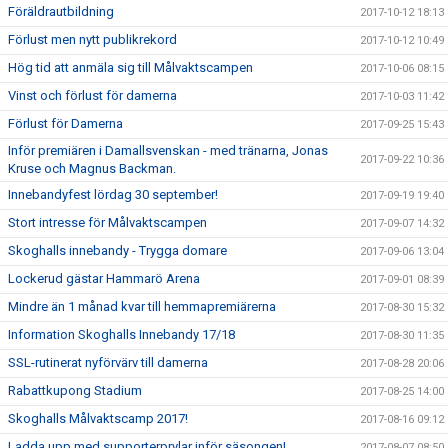
Föräldrautbildning
2017-10-12 18:13
Förlust men nytt publikrekord
2017-10-12 10:49
Hög tid att anmäla sig till Målvaktscampen
2017-10-06 08:15
Vinst och förlust för damerna
2017-10-03 11:42
Förlust för Damerna
2017-09-25 15:43
Inför premiären i Damallsvenskan - med tränarna, Jonas
2017-09-22 10:36
Kruse och Magnus Backman.
Innebandyfest lördag 30 september!
2017-09-19 19:40
Stort intresse för Målvaktscampen
2017-09-07 14:32
Skoghalls innebandy - Trygga domare
2017-09-06 13:04
Lockerud gästar Hammarö Arena
2017-09-01 08:39
Mindre än 1 månad kvar till hemmapremiärerna
2017-08-30 15:32
Information Skoghalls Innebandy 17/18
2017-08-30 11:35
SSL-rutinerat nyförvärv till damerna
2017-08-28 20:06
Rabattkupong Stadium
2017-08-25 14:00
Skoghalls Målvaktscamp 2017!
2017-08-16 09:12
Ladda upp med supporterprylar inför säsongen!
2017-08-07 08:50