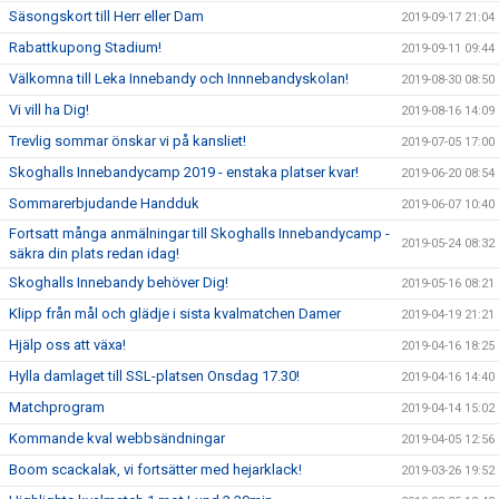
Säsongskort till Herr eller Dam
2019-09-17 21:04
Rabattkupong Stadium!
2019-09-11 09:44
Välkomna till Leka Innebandy och Innnebandyskolan!
2019-08-30 08:50
Vi vill ha Dig!
2019-08-16 14:09
Trevlig sommar önskar vi på kansliet!
2019-07-05 17:00
Skoghalls Innebandycamp 2019 - enstaka platser kvar!
2019-06-20 08:54
Sommarerbjudande Handduk
2019-06-07 10:40
Fortsatt många anmälningar till Skoghalls Innebandycamp -
2019-05-24 08:32
säkra din plats redan idag!
Skoghalls Innebandy behöver Dig!
2019-05-16 08:21
Klipp från mål och glädje i sista kvalmatchen Damer
2019-04-19 21:21
Hjälp oss att växa!
2019-04-16 18:25
Hylla damlaget till SSL-platsen Onsdag 17.30!
2019-04-16 14:40
Matchprogram
2019-04-14 15:02
Kommande kval webbsändningar
2019-04-05 12:56
Boom scackalak, vi fortsätter med hejarklack!
2019-03-26 19:52