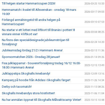
Till helgen startar Hammaröcupen 2026!
2026-03-25 10:33
Hemmamatch i kvalet till Allsvenskan - onsdag 18 mars
2026-03-17 09:03
19.00!
Förlängd anmälningstid till andra helgen på
2026-03-10 07:53
Hammaröcupen!
Nu startar vi ett lotteri med liftkort till Branäs i potten! 8
2026-03-04 08:25
vinnare vinner 4 liftkort var!
Nu finns den specialdesignade jubileumströjan till
2026-02-24 14:20
försäljning!
Jubileumsdag lördag 21/2 i Hammarö Arena!
2026-02-13 11:36
Sponsormatchen 2026 - Onsdag 28 januari!
2026-01-14 09:26
Fixa julklapparna! - Souvenirförsäljning tisdag 16/12 16.00-
2025-12-15 13:49
18.00 i Hammarö Arena!
Julklappstips Skoghalls Innebandy!
2025-12-09 13:16
Kampanj på hoodie från Adidas i Skoghalls färger!
2025-11-26 14:34
Derby och tacomatch!
2025-11-13 08:26
Skoghalls Innebandys stora höstlotteri!
2025-11-06 11:04
Nu har anmälan öppnat till Skoghalls Målvaktscamp Vinter!
2025-10-15 10:48