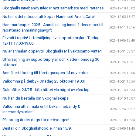
Skoghalls Innebandy inleder nytt samarbete med Parter.se!
2024-12-10 10:02
Nu finns det mössor att köpa i Hammarö Arena Café!
2024-12-03 13:27
Hammaröcupen 2025 - Anmäl ert lag innan 1 december till
2024-11-11 16:16
rabatterad anmälningsavgift
Favorit i repris! Utförsäljning av supporterprylar - Tisdag
2024-11-06 13:40
12/11 17.00-19.00
Nu är anmälan öppen till Skoghalls Målvaktscamp Vinter!
2024-10-31 08:37
Utförsäljning av supporterprylar och kläder - onsdag 30
2024-10-24 13:31
oktober!
Anmäl ert företag till företagscupen 14 november!
2024-10-24 10:56
Välkomna på derby - Onsdag 23 oktober 19.00!
2024-10-21 13:54
Guldhäftet 24/25 - köp häftet via något av våra lag!
2024-10-15 10:33
Nu kan du beställa din Skoghallskeps!
2024-10-10 10:07
Välkomna att anmäla er till Leka Innebandy &
2024-09-26 09:57
Innebandyskolan!
På lördag är det dags för derbydagen!
2024-09-10 13:34
Beställ din Skoghallshoodie innan 15/9!
2024-09-09 11:45