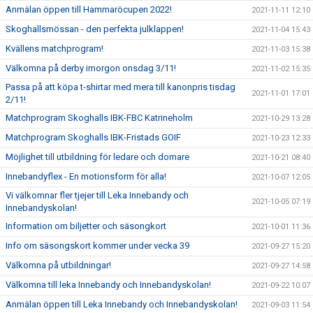
Anmälan öppen till Hammaröcupen 2022!
2021-11-11 12:10
Skoghallsmössan - den perfekta julklappen!
2021-11-04 15:43
Kvällens matchprogram!
2021-11-03 15:38
Välkomna på derby imorgon onsdag 3/11!
2021-11-02 15:35
Passa på att köpa t-shirtar med mera till kanonpris tisdag
2021-11-01 17:01
2/11!
Matchprogram Skoghalls IBK-FBC Katrineholm
2021-10-29 13:28
Matchprogram Skoghalls IBK-Fristads GOIF
2021-10-23 12:33
Möjlighet till utbildning för ledare och domare
2021-10-21 08:40
Innebandyflex - En motionsform för alla!
2021-10-07 12:05
Vi välkomnar fler tjejer till Leka Innebandy och
2021-10-05 07:19
Innebandyskolan!
Information om biljetter och säsongkort
2021-10-01 11:36
Info om säsongskort kommer under vecka 39
2021-09-27 15:20
Välkomna på utbildningar!
2021-09-27 14:58
Välkomna till leka Innebandy och Innebandyskolan!
2021-09-22 10:07
Anmälan öppen till Leka Innebandy och Innebandyskolan!
2021-09-03 11:54