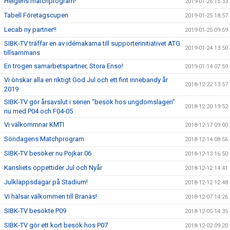
Helgens matchprogram!
2019-01-26 15:33
Tabell Företagscupen
2019-01-25 18:57
Lecab ny partner!!
2019-01-25 09:59
SIBK-TV träffar en av idémakarna till supporterinitiativet ATG
2019-01-24 13:50
tillsammans
En trogen samarbetspartner, Stora Enso!
2019-01-14 07:59
Vi önskar alla en riktigt God Jul och ett fint innebandy år
2018-12-22 13:57
2019
SIBK-TV gör årsavslut i serien "besök hos ungdomslagen"
2018-12-20 19:52
nu med P04 och F04-05
Vi välkommnar KMTI
2018-12-17 09:00
Söndagens Matchprogram
2018-12-14 08:56
SIBK-TV besöker nu Pojkar 06
2018-12-13 16:50
Kansliets öppettider Jul och Nyår
2018-12-12 14:41
Julklappsdagar på Stadium!
2018-12-12 12:48
Vi hälsar välkommen till Branäs!
2018-12-07 14:26
SIBK-TV besökte P09
2018-12-05 14:35
SIBK-TV gör ett kort besök hos P07
2018-12-02 09:20