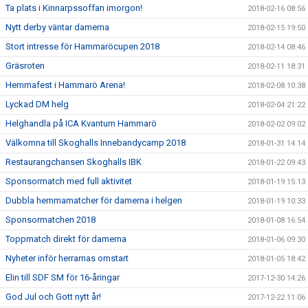
Ta plats i Kinnarpssoffan imorgon!
2018-02-16 08:56
Nytt derby väntar damerna
2018-02-15 19:50
Stort intresse för Hammaröcupen 2018
2018-02-14 08:46
Gräsroten
2018-02-11 18:31
Hemmafest i Hammarö Arena!
2018-02-08 10:38
Lyckad DM helg
2018-02-04 21:22
Helghandla på ICA Kvantum Hammarö
2018-02-02 09:02
Välkomna till Skoghalls Innebandycamp 2018
2018-01-31 14:14
Restaurangchansen Skoghalls IBK
2018-01-22 09:43
Sponsormatch med full aktivitet
2018-01-19 15:13
Dubbla hemmamatcher för damerna i helgen
2018-01-19 10:33
Sponsormatchen 2018
2018-01-08 16:54
Toppmatch direkt för damerna
2018-01-06 09:30
Nyheter inför herrarnas omstart
2018-01-05 18:42
Elin till SDF SM för 16-åringar
2017-12-30 14:26
God Jul och Gott nytt år!
2017-12-22 11:06