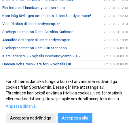
Fler ledare till Innebandycampen klara..
2017-05-17 12:13
Kom ihåg tävlingen om fri plats till Innebandycampen!
2017-05-16 22:13
Vinn fri plats till Innebandycampen!
2017-05-12 10:04
Spelarpresentation Dam: Carolina Karlsson
2017-05-11 10:00
Anmälda deltagare till Innebandycampen
2017-05-09 18:19
Spelarpresentation Dam: Elin Stensson
2017-05-07 09:30
Klara ledare till Skoghalls Innebandycamp 2017
2017-05-04 09:53
Hansen och Green klara för Skoghalls IBK
2017-05-04 08:13
Spelarpresenation Dam: Elsa Flodell
2017-05-03 20:53
Jasmine uttagen till regionsträff
2017-05-02 11:50
För att hemsidan ska fungera korrekt använder vi nödvändiga
cookies från SportAdmin. Dessa går inte att stänga av.
Lagbygget Allsvenskan Herrar 17/18
2017-04-26 08:34
Föreningen kan också använda frivilliga cookies, t.ex. för statistik
Spelarpresentation Dam: Josefin Begwall
2017-04-23 17:00
eller marknadsföring. Du väljer själv om du vill acceptera dessa.
Välkomna Fanny och Elin
2017-04-22 18:11
Anpassa dina val
Välkomna till Skoghalls Innebandycamp 2017!
2017-04-21 14:44
Acceptera nödvändiga
Acceptera alla
Spelarpresentation Dam: Sophia Fyhr
2017-04-21 10:00
Vi säger välkomna till Marcus och Elias
2017-04-20 07:04