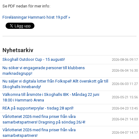
SOUVENIRER
Se PDF nedan för mer info:
Föreläsningar Hammarö höst 19.pdf »
KONTAKTA OSS
KONTAKTUPPGIFTER VÅRA LAG
Nyhetsarkiv
Skoghall Outdoor Cup - 15 augusti!
2026-08-06 09:17
Nu söker vi engagerade personer till klubbens
2026-06-04 16:30
marknadsgrupp!
Nu säljer vi digitala lotter från Folkspel! Allt överskott går till
2026-06-03 11:27
Skoghalls Innebandy!
Välkomna till årsmöte i Skoghalls IBK - Måndag 22 juni
2026-05-21 15:56
18.00 i Hammarö Arena
REA på supporterprylar - tisdag 28 april!
2026-04-23 13:45
Vårlotteriet 2026 med fina priser från våra
2026-04-21 14:03
samarbetspartners! Dragning på söndag 26/4!
Vårlotteriet 2026 med fina priser från våra
2026-04-07 14:17
samarbetspartners!