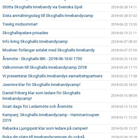
Stötta Skoghalls Innebandy via Svenska Spel
2018-06-28 14:11
Sista anmälningsdag till Skoghalls Innebandycamp
2018-06-28 07:42
Trevlig midsommar!
2018-06-22 13:55
Skoghallspelare prisades
2018-06-19 21:11
Info kring Skoghalls Innebandycamp
2018-06-07 08:32
Moelven förlänger avtalet med Skoghalls Innebandy
2018-06-07 07:09
Årsmöte - Skoghalls IBK - 2018-06-16 kl 1730
2018-05-25 14:55
Välkommen till Skoghalls Innebandycamp 2018
2018-05-24 17:19
Vi presenterar Skoghalls Innebandys samarbetspartners
2018-05-22 17:58
Jasmine klar för Skoghalls Innebandycamp!
2018-05-20 18:02
Daniel Friberg klar som ledare för Skoghalls
2018-05-16 08:09
Innebandycamp!
Snart dags för Ledarmöte och Årsmöte
2018-05-15 15:54
Kampanj: Skoghalls Innebandycamp - Hammaröcupen
2018-05-11 15:20
2019
Rebecka Ljungqvist klar som ledare på campen!
2018-05-09 15:37
Boka din plats till Innebandycampen du också
2018-05-04 10:18