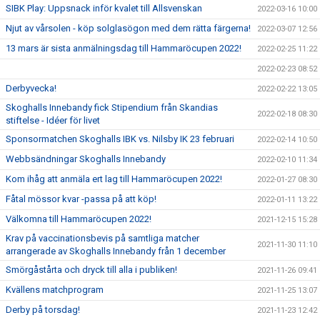
SIBK Play: Uppsnack inför kvalet till Allsvenskan
2022-03-16 10:00
Njut av vårsolen - köp solglasögon med dem rätta färgerna!
2022-03-07 12:56
13 mars är sista anmälningsdag till Hammaröcupen 2022!
2022-02-25 11:22
2022-02-23 08:52
Derbyvecka!
2022-02-22 13:05
Skoghalls Innebandy fick Stipendium från Skandias
2022-02-18 08:30
stiftelse - Idéer för livet
Sponsormatchen Skoghalls IBK vs. Nilsby IK 23 februari
2022-02-14 10:50
Webbsändningar Skoghalls Innebandy
2022-02-10 11:34
Kom ihåg att anmäla ert lag till Hammaröcupen 2022!
2022-01-27 08:30
Fåtal mössor kvar -passa på att köp!
2022-01-11 13:22
Välkomna till Hammaröcupen 2022!
2021-12-15 15:28
Krav på vaccinationsbevis på samtliga matcher
2021-11-30 11:10
arrangerade av Skoghalls Innebandy från 1 december
Smörgåstårta och dryck till alla i publiken!
2021-11-26 09:41
Kvällens matchprogram
2021-11-25 13:07
Derby på torsdag!
2021-11-23 12:42