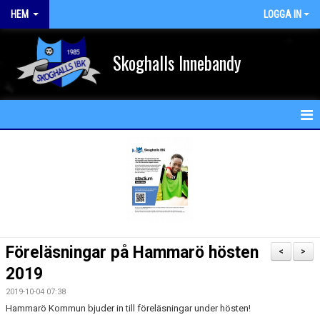
HEM
LOGGA IN
Skoghalls Innebandy
HEM
NYHETER
FÖRENINGEN
KALENDER
Föreläsningar på Hammarö hösten
<
>
MATCHER
2019
2019-10-04 07:38
MEDLEM
Hammarö Kommun bjuder in till föreläsningar under hösten!