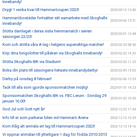
Innebandy!
Drygt 1 vecka kvar till Hammaröcupen 2023!
2023-03-15 13:40
Hammaröbostäder fortsätter sitt samarbete med Skoghalls
2023-03-06 13:21
Innebandy!
Stötta damlaget i deras sista hemmamatch i serien
2023-03-01 12:48
säsongen 22/23!
Kom och stötta våra A-lag i helgens superviktiga matcher!
2023-02-23 08:30
Köp dina bingolotter till påsken via Skoghalls Innebandy!
2023-02-22 14:25
Stötta Skoghalls IBK via Stadium!
2023-02-20 11:25
Boka din plats till säsongens hetaste innebandyderby!
2023-02-09 13:05
Derby på onsdag 8 februari!
2023-02-06 12:53
Tack till alla som gjorde sponsormatchen möjlig!
2023-01-31 14:23
Sponsormatchen Skoghalls IBK vs. FBC Lerum - Söndag 29
2023-01-02 10:50
januari 16.00!
God Jul och Gott nytt år!
2022-12-22 17:34
Info till er som parkerar bilen vid Hammarö Arena
2022-12-15 15:29
Kom ihåg att anmäla ert lag till Hammaröcupen 2023!
2022-12-13 14:16
Vi öppnar anmälan till ytterligare 1 dag för födda 2010-2013