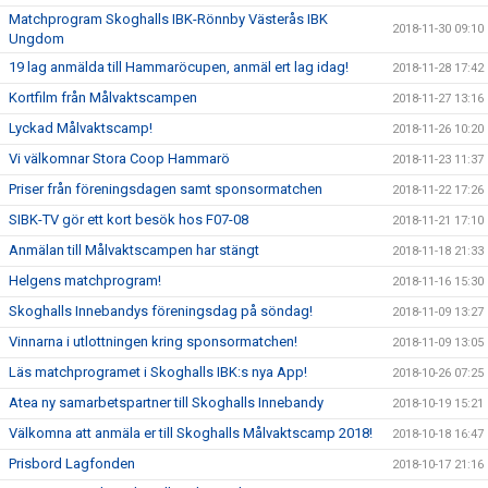
Matchprogram Skoghalls IBK-Rönnby Västerås IBK
2018-11-30 09:10
Ungdom
19 lag anmälda till Hammaröcupen, anmäl ert lag idag!
2018-11-28 17:42
Kortfilm från Målvaktscampen
2018-11-27 13:16
Lyckad Målvaktscamp!
2018-11-26 10:20
Vi välkomnar Stora Coop Hammarö
2018-11-23 11:37
Priser från föreningsdagen samt sponsormatchen
2018-11-22 17:26
SIBK-TV gör ett kort besök hos F07-08
2018-11-21 17:10
Anmälan till Målvaktscampen har stängt
2018-11-18 21:33
Helgens matchprogram!
2018-11-16 15:30
Skoghalls Innebandys föreningsdag på söndag!
2018-11-09 13:27
Vinnarna i utlottningen kring sponsormatchen!
2018-11-09 13:05
Läs matchprogramet i Skoghalls IBK:s nya App!
2018-10-26 07:25
Atea ny samarbetspartner till Skoghalls Innebandy
2018-10-19 15:21
Välkomna att anmäla er till Skoghalls Målvaktscamp 2018!
2018-10-18 16:47
Prisbord Lagfonden
2018-10-17 21:16