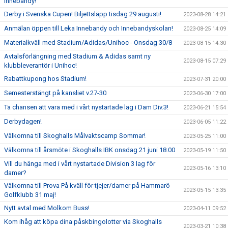
Innebandy!
Derby i Svenska Cupen! Biljettsläpp tisdag 29 augusti!
2023-08-28 14:21
Anmälan öppen till Leka Innebandy och Innebandyskolan!
2023-08-25 14:09
Materialkväll med Stadium/Adidas/Unihoc - Onsdag 30/8
2023-08-15 14:30
Avtalsförlängning med Stadium & Adidas samt ny
2023-08-15 07:29
klubbleverantör i Unihoc!
Rabattkupong hos Stadium!
2023-07-31 20:00
Semesterstängt på kansliet v.27-30
2023-06-30 17:00
Ta chansen att vara med i vårt nystartade lag i Dam Div.3!
2023-06-21 15:54
Derbydagen!
2023-06-05 11:22
Välkomna till Skoghalls Målvaktscamp Sommar!
2023-05-25 11:00
Välkomna till årsmöte i Skoghalls IBK onsdag 21 juni 18.00
2023-05-19 11:50
Vill du hänga med i vårt nystartade Division 3 lag för
2023-05-16 13:10
damer?
Välkomna till Prova På kväll för tjejer/damer på Hammarö
2023-05-15 13:35
Golfklubb 31 maj!
Nytt avtal med Molkom Buss!
2023-04-11 09:52
Kom ihåg att köpa dina påskbingolotter via Skoghalls
2023-03-21 10:38