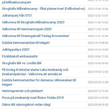
2022-12-12 14:55
på Målvaktscampen!
Skoghalls Målvaktscamp - fåtal platser kvar! (Fullbokad nu)
2022-12-06 10:56
Julkampanj från STC!
2022-12-02 13:47
Välkomna till Skoghalls Målvaktscamp 2022!
2022-11-25 13:52
Välkomna till Hammaröcupen 2023!
2022-11-02 13:35
Välkomna till föreningskväll Tisdag 8 november!
2022-11-01 16:44
Dubbla hemmamatcher till helgen!
2022-10-19 08:00
Julklappstips 2022!
2022-10-10 10:00
Föräldrakoll-ambassadör
2022-10-06 13:50
Skoghalls IBK vs. Lindås IBK
2022-10-06 09:00
På lördag 8 oktober startar Leka Innebandy och
2022-10-03 12:44
Innebandyskolan - Välkomna att anmäla er!
Dubbla hemmamatcher för damerna i Allsvenskan till
2022-09-29 14:38
helgen!
Hemmapremiär och jubileum!
2022-09-15 15:45
Prova på innebandy med flickor födda 2013!
2022-09-15 09:00
Säkra ditt säsongskort redan idag!
2022-09-08 09:30