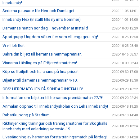
Innebandy!
Serierna pausade för Herr och Damlaget
2020-11-05 14:01
Innebandy Flex (Inställt tills ny info kommer)
2020-11-01 14:00
Damernas match söndag 1 november är inställd
2020-10-30 12:29
Sportgrupp Ungdom söker fler som vill engagera sig!
2020-10-25 12:50
Vi vill bli fler!
2020-10-23 08:40
Säkra din biljett till herrarnas hemmapremiär!
2020-10-16 08:37
Vinnarna i tävlingen på Fröjeredsmatchen!
2020-10-09 08:43
Köp soffbiljett och ha chans på fina priser!
2020-09-30 17:00
Biljetter till damernas hemmapremiär 4/10!
2020-09-29 15:30
OBS! HERRMATCHEN PÅ SÖNDAG INSTÄLLD!
2020-09-23 16:22
Information om biljetter till herrarnas premiärmatch 27/9!
2020-09-20 22:34
Anmälan öppnad till Innebandyskolan och Leka Innebandy!
2020-09-18 19:25
Rabattkupong på Stadium!
2020-09-10 14:48
Riktlinjer kring träningar och träningsmatcher för Skoghalls
2020-08-28 18:24
Innebandy med anledning av covid-19
Livesändning av herrarnas första träningsmatch på lördag!
2020-08-13 14:20