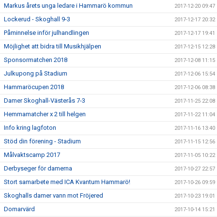
Markus årets unga ledare i Hammarö kommun
2017-12-20 09:47
Lockerud - Skoghall 9-3
2017-12-17 20:32
Påminnelse inför julhandlingen
2017-12-17 19:41
Möjlighet att bidra till Musikhjälpen
2017-12-15 12:28
Sponsormatchen 2018
2017-12-08 11:15
Julkupong på Stadium
2017-12-06 15:54
Hammaröcupen 2018
2017-12-06 08:38
Damer Skoghall-Västerås 7-3
2017-11-25 22:08
Hemmamatcher x 2 till helgen
2017-11-22 11:04
Info kring lagfoton
2017-11-16 13:40
Stöd din förening - Stadium
2017-11-15 12:56
Målvaktscamp 2017
2017-11-05 10:22
Derbyseger för damerna
2017-10-27 22:57
Stort samarbete med ICA Kvantum Hammarö!
2017-10-26 09:59
Skoghalls damer vann mot Fröjered
2017-10-23 19:01
Domarvärd
2017-10-14 15:21