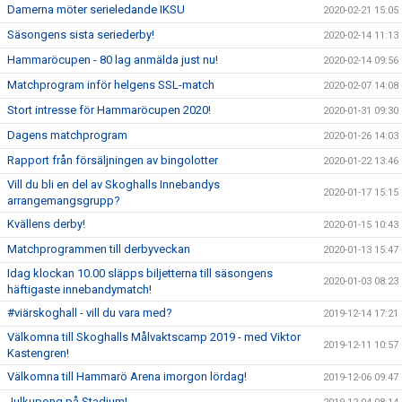
Damerna möter serieledande IKSU
2020-02-21 15:05
Säsongens sista seriederby!
2020-02-14 11:13
Hammaröcupen - 80 lag anmälda just nu!
2020-02-14 09:56
Matchprogram inför helgens SSL-match
2020-02-07 14:08
Stort intresse för Hammaröcupen 2020!
2020-01-31 09:30
Dagens matchprogram
2020-01-26 14:03
Rapport från försäljningen av bingolotter
2020-01-22 13:46
Vill du bli en del av Skoghalls Innebandys
2020-01-17 15:15
arrangemangsgrupp?
Kvällens derby!
2020-01-15 10:43
Matchprogrammen till derbyveckan
2020-01-13 15:47
Idag klockan 10.00 släpps biljetterna till säsongens
2020-01-03 08:23
häftigaste innebandymatch!
#viärskoghall - vill du vara med?
2019-12-14 17:21
Välkomna till Skoghalls Målvaktscamp 2019 - med Viktor
2019-12-11 10:57
Kastengren!
Välkomna till Hammarö Arena imorgon lördag!
2019-12-06 09:47
Julkupong på Stadium!