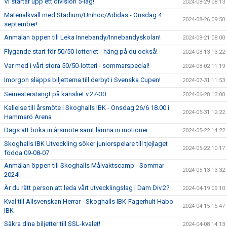
Vi startar upp ett division 5-lag!
2024-08-29 08:13
Materialkväll med Stadium/Unihoc/Adidas - Onsdag 4
2024-08-26 09:50
september!
Anmälan öppen till Leka Innebandy/Innebandyskolan!
2024-08-21 08:00
Flygande start för 50/50-lotteriet - häng på du också!
2024-08-13 13:22
Var med i vårt stora 50/50-lotteri - sommarspecial!
2024-08-02 11:19
Imorgon släpps biljetterna till derbyt i Svenska Cupen!
2024-07-31 11:53
Semesterstängt på kansliet v.27-30
2024-06-28 13:00
Kallelse till årsmöte i Skoghalls IBK - Onsdag 26/6 18.00 i
2024-05-31 12:22
Hammarö Arena
Dags att boka in årsmöte samt lämna in motioner
2024-05-22 14:22
Skoghalls IBK Utveckling söker juniorspelare till tjejlaget
2024-05-22 10:17
födda 09-08-07
Anmälan öppen till Skoghalls Målvaktscamp - Sommar
2024-05-13 13:32
2024!
Är du rätt person att leda vårt utvecklingslag i Dam Div.2?
2024-04-19 09:10
Kval till Allsvenskan Herrar - Skoghalls IBK-Fagerhult Habo
2024-04-15 15:47
IBK
Säkra dina biljetter till SSL-kvalet!
2024-04-08 14:13