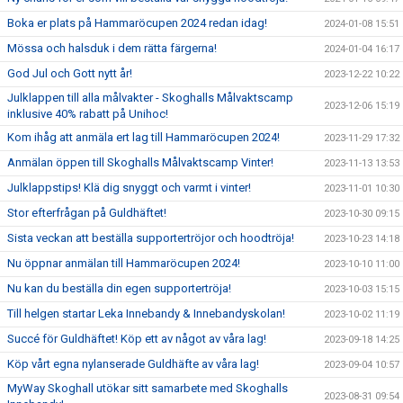
Boka er plats på Hammaröcupen 2024 redan idag!
2024-01-08 15:51
Mössa och halsduk i dem rätta färgerna!
2024-01-04 16:17
God Jul och Gott nytt år!
2023-12-22 10:22
Julklappen till alla målvakter - Skoghalls Målvaktscamp
2023-12-06 15:19
inklusive 40% rabatt på Unihoc!
Kom ihåg att anmäla ert lag till Hammaröcupen 2024!
2023-11-29 17:32
Anmälan öppen till Skoghalls Målvaktscamp Vinter!
2023-11-13 13:53
Julklappstips! Klä dig snyggt och varmt i vinter!
2023-11-01 10:30
Stor efterfrågan på Guldhäftet!
2023-10-30 09:15
Sista veckan att beställa supportertröjor och hoodtröja!
2023-10-23 14:18
Nu öppnar anmälan till Hammaröcupen 2024!
2023-10-10 11:00
Nu kan du beställa din egen supportertröja!
2023-10-03 15:15
Till helgen startar Leka Innebandy & Innebandyskolan!
2023-10-02 11:19
Succé för Guldhäftet! Köp ett av något av våra lag!
2023-09-18 14:25
Köp vårt egna nylanserade Guldhäfte av våra lag!
2023-09-04 10:57
MyWay Skoghall utökar sitt samarbete med Skoghalls
2023-08-31 09:54