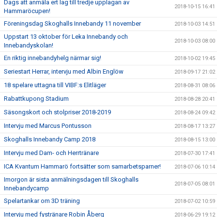
Dags att anmäla ert lag till tredje upplagan av
2018-10-15 16:41
Hammaröcupen!
Föreningsdag Skoghalls Innebandy 11 november
2018-10-03 14:51
Uppstart 13 oktober för Leka Innebandy och
2018-10-03 08:00
Innebandyskolan!
En riktig innebandyhelg närmar sig!
2018-10-02 19:45
Seriestart Herrar, intervju med Albin Englöw
2018-09-17 21:02
18 spelare uttagna till VIBF:s Elitläger
2018-08-31 08:06
Rabattkupong Stadium
2018-08-28 20:41
Säsongskort och stolpriser 2018-2019
2018-08-24 09:42
Intervju med Marcus Pontusson
2018-08-17 13:27
Skoghalls Innebandy Camp 2018
2018-08-15 13:00
Intervju med Dam- och Herrtränare
2018-07-30 17:41
ICA Kvantum Hammarö fortsätter som samarbetsparner!
2018-07-06 10:14
Imorgon är sista anmälningsdagen till Skoghalls
2018-07-05 08:01
Innebandycamp
Spelartankar om 3D träning
2018-07-02 10:59
Intervju med fystränare Robin Åberg
2018-06-29 19:12