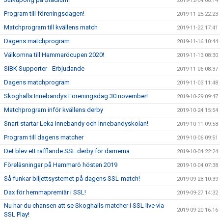
2019-12-04 08:14
Program till föreningsdagen!
2019-11-25 22:23
Matchprogram till kvällens match
2019-11-22 17:41
Dagens matchprogram
2019-11-16 10:44
Välkomna till Hammaröcupen 2020!
2019-11-13 08:30
SIBK Supporter - Erbjudande
2019-11-06 08:37
Dagens matchprogram
2019-11-03 11:48
Skoghalls Innebandys Föreningsdag 30 november!
2019-10-29 09:47
Matchprogram inför kvällens derby
2019-10-24 15:54
Snart startar Leka Innebandy och Innebandyskolan!
2019-10-11 09:58
Program till dagens matcher
2019-10-06 09:51
Det blev ett rafflande SSL derby för damerna
2019-10-04 22:24
Föreläsningar på Hammarö hösten 2019
2019-10-04 07:38
Så funkar biljettsystemet på dagens SSL-match!
2019-09-28 10:39
Dax för hemmapremiär i SSL!
2019-09-27 14:32
Nu har du chansen att se Skoghalls matcher i SSL live via
2019-09-20 16:16
SSL Play!