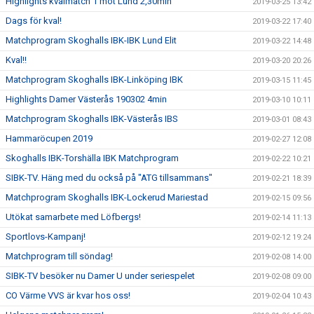
Highlights kvalmatch 1 mot Lund 2,30min
2019-03-25 13:42
Dags för kval!
2019-03-22 17:40
Matchprogram Skoghalls IBK-IBK Lund Elit
2019-03-22 14:48
Kval!!
2019-03-20 20:26
Matchprogram Skoghalls IBK-Linköping IBK
2019-03-15 11:45
Highlights Damer Västerås 190302 4min
2019-03-10 10:11
Matchprogram Skoghalls IBK-Västerås IBS
2019-03-01 08:43
Hammaröcupen 2019
2019-02-27 12:08
Skoghalls IBK-Torshälla IBK Matchprogram
2019-02-22 10:21
SIBK-TV. Häng med du också på "ATG tillsammans"
2019-02-21 18:39
Matchprogram Skoghalls IBK-Lockerud Mariestad
2019-02-15 09:56
Utökat samarbete med Löfbergs!
2019-02-14 11:13
Sportlovs-Kampanj!
2019-02-12 19:24
Matchprogram till söndag!
2019-02-08 14:00
SIBK-TV besöker nu Damer U under seriespelet
2019-02-08 09:00
CO Värme VVS är kvar hos oss!
2019-02-04 10:43