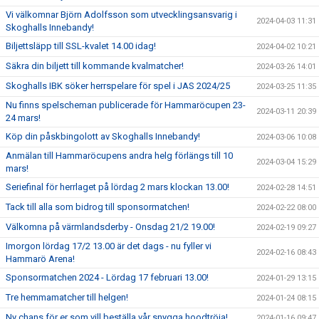
Vi välkomnar Björn Adolfsson som utvecklingsansvarig i
2024-04-03 11:31
Skoghalls Innebandy!
Biljettsläpp till SSL-kvalet 14.00 idag!
2024-04-02 10:21
Säkra din biljett till kommande kvalmatcher!
2024-03-26 14:01
Skoghalls IBK söker herrspelare för spel i JAS 2024/25
2024-03-25 11:35
Nu finns spelscheman publicerade för Hammaröcupen 23-
2024-03-11 20:39
24 mars!
Köp din påskbingolott av Skoghalls Innebandy!
2024-03-06 10:08
Anmälan till Hammaröcupens andra helg förlängs till 10
2024-03-04 15:29
mars!
Seriefinal för herrlaget på lördag 2 mars klockan 13.00!
2024-02-28 14:51
Tack till alla som bidrog till sponsormatchen!
2024-02-22 08:00
Välkomna på värmlandsderby - Onsdag 21/2 19.00!
2024-02-19 09:27
Imorgon lördag 17/2 13.00 är det dags - nu fyller vi
2024-02-16 08:43
Hammarö Arena!
Sponsormatchen 2024 - Lördag 17 februari 13.00!
2024-01-29 13:15
Tre hemmamatcher till helgen!
2024-01-24 08:15
Ny chans för er som vill beställa vår snygga hoodtröja!
2024-01-16 09:47