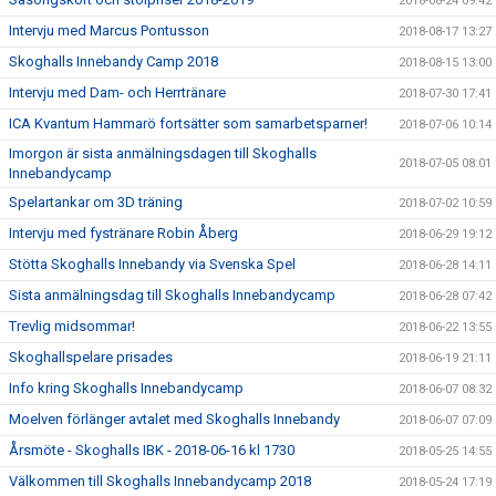
2018-08-24 09:42
Intervju med Marcus Pontusson
2018-08-17 13:27
Skoghalls Innebandy Camp 2018
2018-08-15 13:00
Intervju med Dam- och Herrtränare
2018-07-30 17:41
ICA Kvantum Hammarö fortsätter som samarbetsparner!
2018-07-06 10:14
Imorgon är sista anmälningsdagen till Skoghalls
2018-07-05 08:01
Innebandycamp
Spelartankar om 3D träning
2018-07-02 10:59
Intervju med fystränare Robin Åberg
2018-06-29 19:12
Stötta Skoghalls Innebandy via Svenska Spel
2018-06-28 14:11
Sista anmälningsdag till Skoghalls Innebandycamp
2018-06-28 07:42
Trevlig midsommar!
2018-06-22 13:55
Skoghallspelare prisades
2018-06-19 21:11
Info kring Skoghalls Innebandycamp
2018-06-07 08:32
Moelven förlänger avtalet med Skoghalls Innebandy
2018-06-07 07:09
Årsmöte - Skoghalls IBK - 2018-06-16 kl 1730
2018-05-25 14:55
Välkommen till Skoghalls Innebandycamp 2018
2018-05-24 17:19