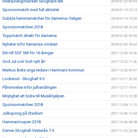
Restaurangchansen Skoghalls IBK
2018-01-22 09:43
Sponsormatch med full aktivitet
2018-01-19 15:13
Dubbla hemmamatcher för damerna i helgen
2018-01-19 10:33
Sponsormatchen 2018
2018-01-08 16:54
Toppmatch direkt för damerna
2018-01-06 09:30
Nyheter inför herrarnas omstart
2018-01-05 18:42
Elin till SDF SM för 16-åringar
2017-12-30 14:26
God Jul och Gott nytt år!
2017-12-22 11:06
Markus årets unga ledare i Hammarö kommun
2017-12-20 09:47
Lockerud - Skoghall 9-3
2017-12-17 20:32
Påminnelse inför julhandlingen
2017-12-17 19:41
Möjlighet att bidra till Musikhjälpen
2017-12-15 12:28
Sponsormatchen 2018
2017-12-08 11:15
Julkupong på Stadium
2017-12-06 15:54
Hammaröcupen 2018
2017-12-06 08:38
Damer Skoghall-Västerås 7-3
2017-11-25 22:08