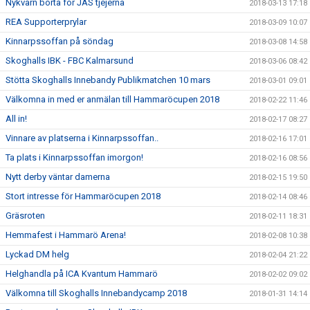
Nykvarn borta för JAS tjejerna
2018-03-13 17:18
REA Supporterprylar
2018-03-09 10:07
Kinnarpssoffan på söndag
2018-03-08 14:58
Skoghalls IBK - FBC Kalmarsund
2018-03-06 08:42
Stötta Skoghalls Innebandy Publikmatchen 10 mars
2018-03-01 09:01
Välkomna in med er anmälan till Hammaröcupen 2018
2018-02-22 11:46
All in!
2018-02-17 08:27
Vinnare av platserna i Kinnarpssoffan..
2018-02-16 17:01
Ta plats i Kinnarpssoffan imorgon!
2018-02-16 08:56
Nytt derby väntar damerna
2018-02-15 19:50
Stort intresse för Hammaröcupen 2018
2018-02-14 08:46
Gräsroten
2018-02-11 18:31
Hemmafest i Hammarö Arena!
2018-02-08 10:38
Lyckad DM helg
2018-02-04 21:22
Helghandla på ICA Kvantum Hammarö
2018-02-02 09:02
Välkomna till Skoghalls Innebandycamp 2018
2018-01-31 14:14