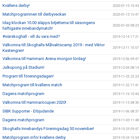
Kvällens derby!
2020-01-15 10:43
Matchprogrammen till derbyveckan
2020-01-13 15:47
Idag klockan 10.00 släpps biljetterna till säsongens
2020-01-03 08:23
häftigaste innebandymatch!
#viärskoghall - vill du vara med?
2019-12-14 17:21
Välkomna till Skoghalls Målvaktscamp 2019 - med Viktor
2019-12-11 10:57
Kastengren!
Välkomna till Hammarö Arena imorgon lördag!
2019-12-06 09:47
Julkupong på Stadium!
2019-12-04 08:14
Program till föreningsdagen!
2019-11-25 22:23
Matchprogram till kvällens match
2019-11-22 17:41
Dagens matchprogram
2019-11-16 10:44
Välkomna till Hammaröcupen 2020!
2019-11-13 08:30
SIBK Supporter - Erbjudande
2019-11-06 08:37
Dagens matchprogram
2019-11-03 11:48
Skoghalls Innebandys Föreningsdag 30 november!
2019-10-29 09:47
Matchprogram inför kvällens derby
2019-10-24 15:54