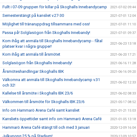
Fullt i 07-09 gruppen för killar på Skoghalls Innebandycamp
2021-07-02 09:44
Semesterstängt på kansliet v.27-30
2021-07-01 12:04
Möjlighet till tränaruppdrag tillsammans med oss!
2021-07-01 11:10
Passa på! Solglasögon från Skoghalls Innebandy!
2021-07-01 09:37
Kom ihåg att anmäla till Skoghalls Innebandycamp - fåtal
2021-06-23 13:18
platser kvar i några grupper!
Kom ihåg att anmäla till årsmötet
2021-06-20 17:21
Solglasögon från Skoghalls Innebandy!
2021-06-16 11:28
Årsmöteshandlingar Skoghalls IBK
2021-06-16 09:20
Välkomna att anmäla till Skoghalls Innebandycamp v.31
2021-06-02 12:33
och 32!
Kallelse till årsmöte i Skoghalls IBK 23/6
2021-06-02 08:33
Välkommen till årsmöte för Skoghalls IBK 23/6
2021-05-17 08:52
Info om Hammarö Arena Café samt kansliet
2021-01-21 15:03
Kansliets öppettider samt info om Hammarö Arena Café
2021-01-05 13:18
Hammarö Arena Café stängt till och med 3 januari
2020-12-09 16:04
Julkupong 25 % på Stadium!
2020-12-09 10:57