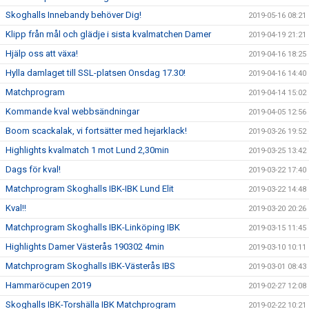
Skoghalls Innebandy behöver Dig!
2019-05-16 08:21
Klipp från mål och glädje i sista kvalmatchen Damer
2019-04-19 21:21
Hjälp oss att växa!
2019-04-16 18:25
Hylla damlaget till SSL-platsen Onsdag 17.30!
2019-04-16 14:40
Matchprogram
2019-04-14 15:02
Kommande kval webbsändningar
2019-04-05 12:56
Boom scackalak, vi fortsätter med hejarklack!
2019-03-26 19:52
Highlights kvalmatch 1 mot Lund 2,30min
2019-03-25 13:42
Dags för kval!
2019-03-22 17:40
Matchprogram Skoghalls IBK-IBK Lund Elit
2019-03-22 14:48
Kval!!
2019-03-20 20:26
Matchprogram Skoghalls IBK-Linköping IBK
2019-03-15 11:45
Highlights Damer Västerås 190302 4min
2019-03-10 10:11
Matchprogram Skoghalls IBK-Västerås IBS
2019-03-01 08:43
Hammaröcupen 2019
2019-02-27 12:08
Skoghalls IBK-Torshälla IBK Matchprogram
2019-02-22 10:21