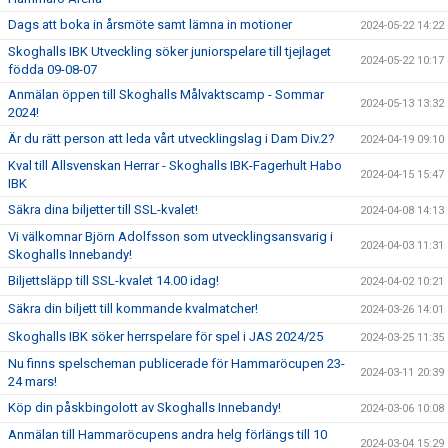
Dags att boka in årsmöte samt lämna in motioner
2024-05-22 14:22
Skoghalls IBK Utveckling söker juniorspelare till tjejlaget
2024-05-22 10:17
födda 09-08-07
Anmälan öppen till Skoghalls Målvaktscamp - Sommar
2024-05-13 13:32
2024!
Är du rätt person att leda vårt utvecklingslag i Dam Div.2?
2024-04-19 09:10
Kval till Allsvenskan Herrar - Skoghalls IBK-Fagerhult Habo
2024-04-15 15:47
IBK
Säkra dina biljetter till SSL-kvalet!
2024-04-08 14:13
Vi välkomnar Björn Adolfsson som utvecklingsansvarig i
2024-04-03 11:31
Skoghalls Innebandy!
Biljettsläpp till SSL-kvalet 14.00 idag!
2024-04-02 10:21
Säkra din biljett till kommande kvalmatcher!
2024-03-26 14:01
Skoghalls IBK söker herrspelare för spel i JAS 2024/25
2024-03-25 11:35
Nu finns spelscheman publicerade för Hammaröcupen 23-
2024-03-11 20:39
24 mars!
Köp din påskbingolott av Skoghalls Innebandy!
2024-03-06 10:08
Anmälan till Hammaröcupens andra helg förlängs till 10
2024-03-04 15:29