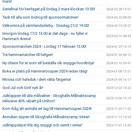
mars!
Seriefinal för herrlaget på lördag 2 mars klockan 13.00!
2024-02-28 14:51
Tack till alla som bidrog till sponsormatchen!
2024-02-22 08:00
Välkomna på värmlandsderby - Onsdag 21/2 19.00!
2024-02-19 09:27
Imorgon lördag 17/2 13.00 är det dags - nu fyller vi
2024-02-16 08:43
Hammarö Arena!
Sponsormatchen 2024 - Lördag 17 februari 13.00!
2024-01-29 13:15
Tre hemmamatcher till helgen!
2024-01-24 08:15
Ny chans för er som vill beställa vår snygga hoodtröja!
2024-01-16 09:47
Boka er plats på Hammaröcupen 2024 redan idag!
2024-01-08 15:51
Mössa och halsduk i dem rätta färgerna!
2024-01-04 16:17
God Jul och Gott nytt år!
2023-12-22 10:22
Julklappen till alla målvakter - Skoghalls Målvaktscamp
2023-12-06 15:19
inklusive 40% rabatt på Unihoc!
Kom ihåg att anmäla ert lag till Hammaröcupen 2024!
2023-11-29 17:32
Anmälan öppen till Skoghalls Målvaktscamp Vinter!
2023-11-13 13:53
Julklappstips! Klä dig snyggt och varmt i vinter!
2023-11-01 10:30