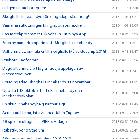
Helgens matchprogram!
2018-11-16 15:30
Skoghalls Innebandys föreningsdag på söndag!
2018-11-09 13:27
Vinnarna i utlottningen kring sponsormatchen!
2018-11-09 13:05
Läs matchprogramet i Skoghalls IBK:s nya App!
2018-10-26 07:25
Atea ny samarbetspartner till Skoghalls Innebandy
2018-10-19 15:21
Välkomna att anmäla er till Skoghalls Målvaktscamp 2018!
2018-10-18 16:47
Prisbord Lagfonden
2018-10-17 21:16
Dags att anmäla ert lag till tredje upplagan av
2018-10-15 16:41
Hammaröcupen!
Föreningsdag Skoghalls Innebandy 11 november
2018-10-03 14:51
Uppstart 13 oktober för Leka Innebandy och
2018-10-03 08:00
Innebandyskolan!
En riktig innebandyhelg närmar sig!
2018-10-02 19:45
Seriestart Herrar, intervju med Albin Englöw
2018-09-17 21:02
18 spelare uttagna till VIBF:s Elitläger
2018-08-31 08:06
Rabattkupong Stadium
2018-08-28 20:41
Säsongskort och stolpriser 2018-2019