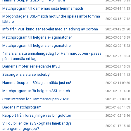
Hammaröcupen 2020 FLYTTAS FRAM
2020-03-14 15:25
Matchprogram till damernas sista hemmamatch
2020-03-14 11:33
Morgondagens SSL-match mot Endre spelas inför tomma
2020-03-13 17:42
läktare
Info från VIBF kring seriespelet med anledning av Corona
2020-03-12 21:20
Matchprogram till helgens a-lagsmatcher
2020-03-06 13:59
Matchprogram till helgens a-lagsmatcher
2020-02-29 15:23
4 mars är sista anmälningsdag för Hammaröcupen - passa
2020-02-27 13:04
på att anmäla ert lag!
Damerna möter serieledande IKSU
2020-02-21 15:05
Säsongens sista seriederby!
2020-02-14 11:13
Hammaröcupen - 80 lag anmälda just nu!
2020-02-14 09:56
Matchprogram inför helgens SSL-match
2020-02-07 14:08
Stort intresse för Hammaröcupen 2020!
2020-01-31 09:30
Dagens matchprogram
2020-01-26 14:03
Rapport från försäljningen av bingolotter
2020-01-22 13:46
Vill du bli en del av Skoghalls Innebandys
2020-01-17 15:15
arrangemangsgrupp?