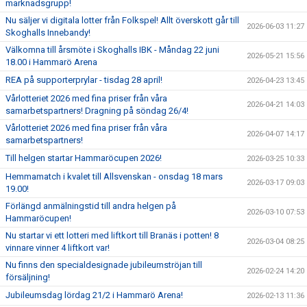
marknadsgrupp!
Nu säljer vi digitala lotter från Folkspel! Allt överskott går till
2026-06-03 11:27
Skoghalls Innebandy!
Välkomna till årsmöte i Skoghalls IBK - Måndag 22 juni
2026-05-21 15:56
18.00 i Hammarö Arena
REA på supporterprylar - tisdag 28 april!
2026-04-23 13:45
Vårlotteriet 2026 med fina priser från våra
2026-04-21 14:03
samarbetspartners! Dragning på söndag 26/4!
Vårlotteriet 2026 med fina priser från våra
2026-04-07 14:17
samarbetspartners!
Till helgen startar Hammaröcupen 2026!
2026-03-25 10:33
Hemmamatch i kvalet till Allsvenskan - onsdag 18 mars
2026-03-17 09:03
19.00!
Förlängd anmälningstid till andra helgen på
2026-03-10 07:53
Hammaröcupen!
Nu startar vi ett lotteri med liftkort till Branäs i potten! 8
2026-03-04 08:25
vinnare vinner 4 liftkort var!
Nu finns den specialdesignade jubileumströjan till
2026-02-24 14:20
försäljning!
Jubileumsdag lördag 21/2 i Hammarö Arena!
2026-02-13 11:36