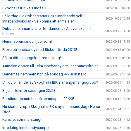
2022-10-06 13:50
Skoghalls IBK vs. Lindås IBK
2022-10-06 09:00
På lördag 8 oktober startar Leka Innebandy och
2022-10-03 12:44
Innebandyskolan - Välkomna att anmäla er!
Dubbla hemmamatcher för damerna i Allsvenskan till
2022-09-29 14:38
helgen!
Hemmapremiär och jubileum!
2022-09-15 15:45
Prova på innebandy med flickor födda 2013!
2022-09-15 09:00
Säkra ditt säsongskort redan idag!
2022-09-08 09:30
Anmälan öppen till Leka Innebandy och Innebandyskolan
2022-09-05 17:50
Damernas hemmamatch på söndag 4/9 är inställd
2022-09-02 14:04
Vill du bli en del av Skoghalls IBK:s arrangemangsgrupp?
2022-08-31 14:33
Biljettinfo inför säsongen 22/23!
2022-08-26 18:00
Försäsongsmatcher på hemmaplan 22/23!
2022-08-16 15:30
Nu startar vi upp Skoghalls IBK:s nya innebandylag i Herrar
2022-07-24 15:31
Div.5
Kansliet sommarstängt
2022-06-28 14:12
Info kring Innebandycampen
2022-06-28 11:10