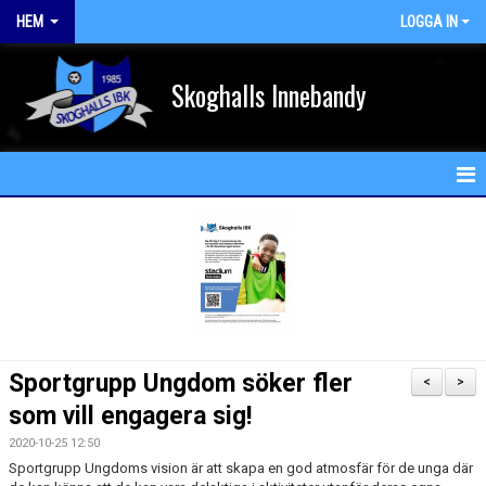
HEM
LOGGA IN
Skoghalls Innebandy
HEM
NYHETER
FÖRENINGEN
KALENDER
Sportgrupp Ungdom söker fler
<
>
MATCHER
som vill engagera sig!
2020-10-25 12:50
MEDLEM
Sportgrupp Ungdoms vision är att skapa en god atmosfär för de unga där