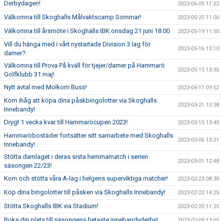
Derbydagen!
2023-06-05 11:22
Välkomna till Skoghalls Målvaktscamp Sommar!
2023-05-25 11:00
Välkomna till årsmöte i Skoghalls IBK onsdag 21 juni 18.00
2023-05-19 11:50
Vill du hänga med i vårt nystartade Division 3 lag för
2023-05-16 13:10
damer?
Välkomna till Prova På kväll för tjejer/damer på Hammarö
2023-05-15 13:35
Golfklubb 31 maj!
Nytt avtal med Molkom Buss!
2023-04-11 09:52
Kom ihåg att köpa dina påskbingolotter via Skoghalls
2023-03-21 10:38
Innebandy!
Drygt 1 vecka kvar till Hammaröcupen 2023!
2023-03-15 13:40
Hammaröbostäder fortsätter sitt samarbete med Skoghalls
2023-03-06 13:21
Innebandy!
Stötta damlaget i deras sista hemmamatch i serien
2023-03-01 12:48
säsongen 22/23!
Kom och stötta våra A-lag i helgens superviktiga matcher!
2023-02-23 08:30
Köp dina bingolotter till påsken via Skoghalls Innebandy!
2023-02-22 14:25
Stötta Skoghalls IBK via Stadium!
2023-02-20 11:25
Boka din plats till säsongens hetaste innebandyderby!
2023-02-09 13:05