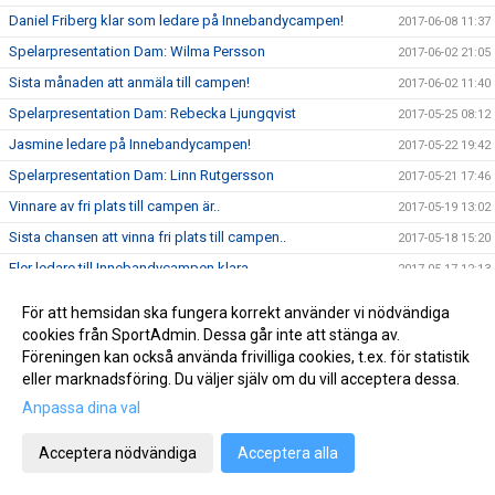
Daniel Friberg klar som ledare på Innebandycampen!
2017-06-08 11:37
Spelarpresentation Dam: Wilma Persson
2017-06-02 21:05
Sista månaden att anmäla till campen!
2017-06-02 11:40
Spelarpresentation Dam: Rebecka Ljungqvist
2017-05-25 08:12
Jasmine ledare på Innebandycampen!
2017-05-22 19:42
Spelarpresentation Dam: Linn Rutgersson
2017-05-21 17:46
Vinnare av fri plats till campen är..
2017-05-19 13:02
Sista chansen att vinna fri plats till campen..
2017-05-18 15:20
Fler ledare till Innebandycampen klara..
2017-05-17 12:13
Kom ihåg tävlingen om fri plats till Innebandycampen!
2017-05-16 22:13
För att hemsidan ska fungera korrekt använder vi nödvändiga
Vinn fri plats till Innebandycampen!
2017-05-12 10:04
cookies från SportAdmin. Dessa går inte att stänga av.
Föreningen kan också använda frivilliga cookies, t.ex. för statistik
Spelarpresentation Dam: Carolina Karlsson
2017-05-11 10:00
eller marknadsföring. Du väljer själv om du vill acceptera dessa.
Anmälda deltagare till Innebandycampen
2017-05-09 18:19
Anpassa dina val
Spelarpresentation Dam: Elin Stensson
2017-05-07 09:30
Acceptera nödvändiga
Acceptera alla
Klara ledare till Skoghalls Innebandycamp 2017
2017-05-04 09:53
Hansen och Green klara för Skoghalls IBK
2017-05-04 08:13