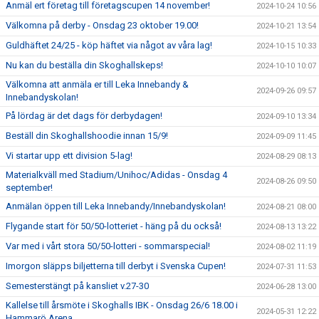
Anmäl ert företag till företagscupen 14 november!
2024-10-24 10:56
Välkomna på derby - Onsdag 23 oktober 19.00!
2024-10-21 13:54
Guldhäftet 24/25 - köp häftet via något av våra lag!
2024-10-15 10:33
Nu kan du beställa din Skoghallskeps!
2024-10-10 10:07
Välkomna att anmäla er till Leka Innebandy &
2024-09-26 09:57
Innebandyskolan!
På lördag är det dags för derbydagen!
2024-09-10 13:34
Beställ din Skoghallshoodie innan 15/9!
2024-09-09 11:45
Vi startar upp ett division 5-lag!
2024-08-29 08:13
Materialkväll med Stadium/Unihoc/Adidas - Onsdag 4
2024-08-26 09:50
september!
Anmälan öppen till Leka Innebandy/Innebandyskolan!
2024-08-21 08:00
Flygande start för 50/50-lotteriet - häng på du också!
2024-08-13 13:22
Var med i vårt stora 50/50-lotteri - sommarspecial!
2024-08-02 11:19
Imorgon släpps biljetterna till derbyt i Svenska Cupen!
2024-07-31 11:53
Semesterstängt på kansliet v.27-30
2024-06-28 13:00
Kallelse till årsmöte i Skoghalls IBK - Onsdag 26/6 18.00 i
2024-05-31 12:22
Hammarö Arena