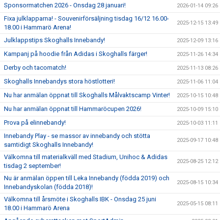
Sponsormatchen 2026 - Onsdag 28 januari!
2026-01-14 09:26
Fixa julklapparna! - Souvenirförsäljning tisdag 16/12 16.00-
2025-12-15 13:49
18.00 i Hammarö Arena!
Julklappstips Skoghalls Innebandy!
2025-12-09 13:16
Kampanj på hoodie från Adidas i Skoghalls färger!
2025-11-26 14:34
Derby och tacomatch!
2025-11-13 08:26
Skoghalls Innebandys stora höstlotteri!
2025-11-06 11:04
Nu har anmälan öppnat till Skoghalls Målvaktscamp Vinter!
2025-10-15 10:48
Nu har anmälan öppnat till Hammaröcupen 2026!
2025-10-09 15:10
Prova på elinnebandy!
2025-10-03 11:11
Innebandy Play - se massor av innebandy och stötta
2025-09-17 10:48
samtidigt Skoghalls Innebandy!
Välkomna till materialkväll med Stadium, Unihoc & Adidas
2025-08-25 12:12
tisdag 2 september!
Nu är anmälan öppen till Leka Innebandy (födda 2019) och
2025-08-15 10:34
Innebandyskolan (födda 2018)!
Välkomna till årsmöte i Skoghalls IBK - Onsdag 25 juni
2025-05-15 08:11
18.00 i Hammarö Arena