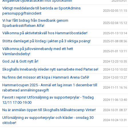
Angående cyberattacken mot SportAdmin
2025-03-01
Viktigt meddelande till berörda av SportAdmins
2025-02-05 11:15
personuppgiftsincident
Vi har fått bidrag från Swedbank genom
2025-02-04 15:12
Sparbanksstiftelsen Alfa!
Välkomna på aktivitetskväll hos Hammaröbostäder!
2025-01-13 13:14
Stötta damlaget på lördag i jakten på 3 viktiga poäng!
2025-01-08 08:56
Välkomna på jullovsinnebandy med ett hett
2025-01-01 13:11
Värmlandsderby!
God Jul & Gott nytt år!
2024-12-23 10:35
Skoghalls Innebandy inleder nytt samarbete med Parter.se!
2024-12-10 10:02
Nu finns det mössor att köpa i Hammarö Arena Café!
2024-12-03 13:27
Hammaröcupen 2025 - Anmäl ert lag innan 1 december till
2024-11-11 16:16
rabatterad anmälningsavgift
Favorit i repris! Utförsäljning av supporterprylar - Tisdag
2024-11-06 13:40
12/11 17.00-19.00
Nu är anmälan öppen till Skoghalls Målvaktscamp Vinter!
2024-10-31 08:37
Utförsäljning av supporterprylar och kläder - onsdag 30
2024-10-24 13:31
oktober!