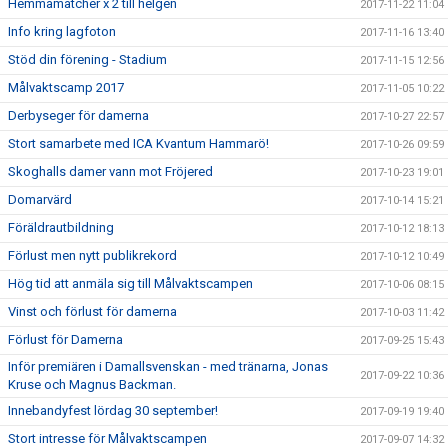
Hemmamatcher x 2 till helgen
2017-11-22 11:04
Info kring lagfoton
2017-11-16 13:40
Stöd din förening - Stadium
2017-11-15 12:56
Målvaktscamp 2017
2017-11-05 10:22
Derbyseger för damerna
2017-10-27 22:57
Stort samarbete med ICA Kvantum Hammarö!
2017-10-26 09:59
Skoghalls damer vann mot Fröjered
2017-10-23 19:01
Domarvärd
2017-10-14 15:21
Föräldrautbildning
2017-10-12 18:13
Förlust men nytt publikrekord
2017-10-12 10:49
Hög tid att anmäla sig till Målvaktscampen
2017-10-06 08:15
Vinst och förlust för damerna
2017-10-03 11:42
Förlust för Damerna
2017-09-25 15:43
Inför premiären i Damallsvenskan - med tränarna, Jonas
2017-09-22 10:36
Kruse och Magnus Backman.
Innebandyfest lördag 30 september!
2017-09-19 19:40
Stort intresse för Målvaktscampen
2017-09-07 14:32