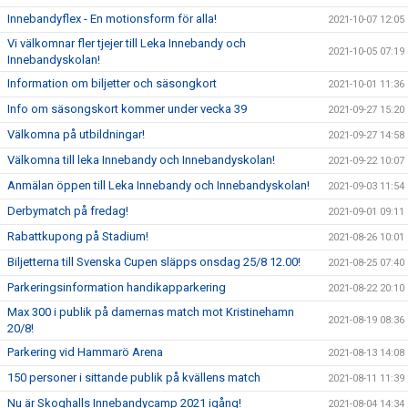
Innebandyflex - En motionsform för alla!
2021-10-07 12:05
Vi välkomnar fler tjejer till Leka Innebandy och
2021-10-05 07:19
Innebandyskolan!
Information om biljetter och säsongkort
2021-10-01 11:36
Info om säsongskort kommer under vecka 39
2021-09-27 15:20
Välkomna på utbildningar!
2021-09-27 14:58
Välkomna till leka Innebandy och Innebandyskolan!
2021-09-22 10:07
Anmälan öppen till Leka Innebandy och Innebandyskolan!
2021-09-03 11:54
Derbymatch på fredag!
2021-09-01 09:11
Rabattkupong på Stadium!
2021-08-26 10:01
Biljetterna till Svenska Cupen släpps onsdag 25/8 12.00!
2021-08-25 07:40
Parkeringsinformation handikapparkering
2021-08-22 20:10
Max 300 i publik på damernas match mot Kristinehamn
2021-08-19 08:36
20/8!
Parkering vid Hammarö Arena
2021-08-13 14:08
150 personer i sittande publik på kvällens match
2021-08-11 11:39
Nu är Skoghalls Innebandycamp 2021 igång!
2021-08-04 14:34