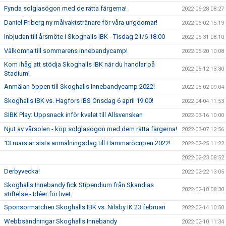
Fynda solglasögon med de rätta färgerna!
2022-06-28 08:27
Daniel Friberg ny målvaktstränare för våra ungdomar!
2022-06-02 15:19
Inbjudan till årsmöte i Skoghalls IBK - Tisdag 21/6 18.00
2022-05-31 08:10
Välkomna till sommarens innebandycamp!
2022-05-20 10:08
Kom ihåg att stödja Skoghalls IBK när du handlar på
2022-05-12 13:30
Stadium!
Anmälan öppen till Skoghalls Innebandycamp 2022!
2022-05-02 09:04
Skoghalls IBK vs. Hagfors IBS Onsdag 6 april 19.00!
2022-04-04 11:53
SIBK Play: Uppsnack inför kvalet till Allsvenskan
2022-03-16 10:00
Njut av vårsolen - köp solglasögon med dem rätta färgerna!
2022-03-07 12:56
13 mars är sista anmälningsdag till Hammaröcupen 2022!
2022-02-25 11:22
2022-02-23 08:52
Derbyvecka!
2022-02-22 13:05
Skoghalls Innebandy fick Stipendium från Skandias
2022-02-18 08:30
stiftelse - Idéer för livet
Sponsormatchen Skoghalls IBK vs. Nilsby IK 23 februari
2022-02-14 10:50
Webbsändningar Skoghalls Innebandy
2022-02-10 11:34