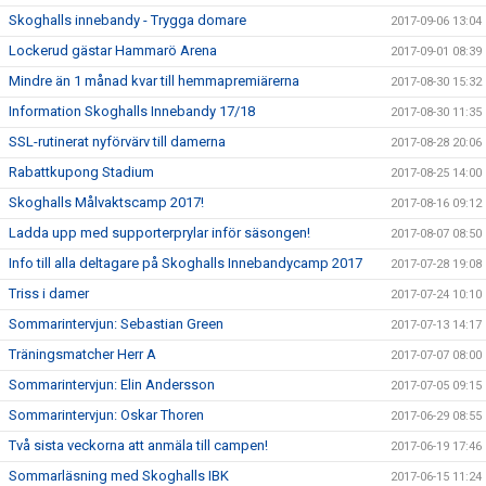
Skoghalls innebandy - Trygga domare
2017-09-06 13:04
Lockerud gästar Hammarö Arena
2017-09-01 08:39
Mindre än 1 månad kvar till hemmapremiärerna
2017-08-30 15:32
Information Skoghalls Innebandy 17/18
2017-08-30 11:35
SSL-rutinerat nyförvärv till damerna
2017-08-28 20:06
Rabattkupong Stadium
2017-08-25 14:00
Skoghalls Målvaktscamp 2017!
2017-08-16 09:12
Ladda upp med supporterprylar inför säsongen!
2017-08-07 08:50
Info till alla deltagare på Skoghalls Innebandycamp 2017
2017-07-28 19:08
Triss i damer
2017-07-24 10:10
Sommarintervjun: Sebastian Green
2017-07-13 14:17
Träningsmatcher Herr A
2017-07-07 08:00
Sommarintervjun: Elin Andersson
2017-07-05 09:15
Sommarintervjun: Oskar Thoren
2017-06-29 08:55
Två sista veckorna att anmäla till campen!
2017-06-19 17:46
Sommarläsning med Skoghalls IBK
2017-06-15 11:24