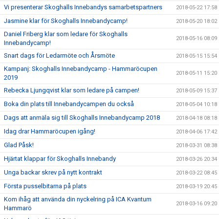
Vi presenterar Skoghalls Innebandys samarbetspartners
2018-05-22 17:58
Jasmine klar för Skoghalls Innebandycamp!
2018-05-20 18:02
Daniel Friberg klar som ledare för Skoghalls
2018-05-16 08:09
Innebandycamp!
Snart dags för Ledarmöte och Årsmöte
2018-05-15 15:54
Kampanj: Skoghalls Innebandycamp - Hammaröcupen
2018-05-11 15:20
2019
Rebecka Ljungqvist klar som ledare på campen!
2018-05-09 15:37
Boka din plats till Innebandycampen du också
2018-05-04 10:18
Dags att anmäla sig till Skoghalls Innebandycamp 2018
2018-04-18 08:18
Idag drar Hammaröcupen igång!
2018-04-06 17:42
Glad Påsk!
2018-03-31 08:38
Hjärtat klappar för Skoghalls Innebandy
2018-03-26 20:34
Unga backar skrev på nytt kontrakt
2018-03-22 08:45
Första pusselbitarna på plats
2018-03-19 20:45
Kom ihåg att använda din nyckelring på ICA Kvantum
2018-03-16 09:20
Hammarö