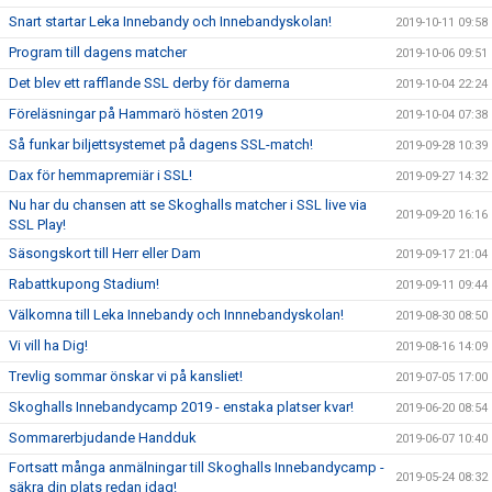
Snart startar Leka Innebandy och Innebandyskolan!
2019-10-11 09:58
Program till dagens matcher
2019-10-06 09:51
Det blev ett rafflande SSL derby för damerna
2019-10-04 22:24
Föreläsningar på Hammarö hösten 2019
2019-10-04 07:38
Så funkar biljettsystemet på dagens SSL-match!
2019-09-28 10:39
Dax för hemmapremiär i SSL!
2019-09-27 14:32
Nu har du chansen att se Skoghalls matcher i SSL live via
2019-09-20 16:16
SSL Play!
Säsongskort till Herr eller Dam
2019-09-17 21:04
Rabattkupong Stadium!
2019-09-11 09:44
Välkomna till Leka Innebandy och Innnebandyskolan!
2019-08-30 08:50
Vi vill ha Dig!
2019-08-16 14:09
Trevlig sommar önskar vi på kansliet!
2019-07-05 17:00
Skoghalls Innebandycamp 2019 - enstaka platser kvar!
2019-06-20 08:54
Sommarerbjudande Handduk
2019-06-07 10:40
Fortsatt många anmälningar till Skoghalls Innebandycamp -
2019-05-24 08:32
säkra din plats redan idag!