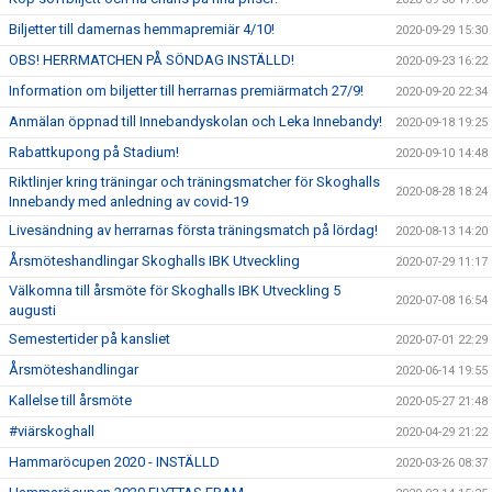
Biljetter till damernas hemmapremiär 4/10!
2020-09-29 15:30
OBS! HERRMATCHEN PÅ SÖNDAG INSTÄLLD!
2020-09-23 16:22
Information om biljetter till herrarnas premiärmatch 27/9!
2020-09-20 22:34
Anmälan öppnad till Innebandyskolan och Leka Innebandy!
2020-09-18 19:25
Rabattkupong på Stadium!
2020-09-10 14:48
Riktlinjer kring träningar och träningsmatcher för Skoghalls
2020-08-28 18:24
Innebandy med anledning av covid-19
Livesändning av herrarnas första träningsmatch på lördag!
2020-08-13 14:20
Årsmöteshandlingar Skoghalls IBK Utveckling
2020-07-29 11:17
Välkomna till årsmöte för Skoghalls IBK Utveckling 5
2020-07-08 16:54
augusti
Semestertider på kansliet
2020-07-01 22:29
Årsmöteshandlingar
2020-06-14 19:55
Kallelse till årsmöte
2020-05-27 21:48
#viärskoghall
2020-04-29 21:22
Hammaröcupen 2020 - INSTÄLLD
2020-03-26 08:37