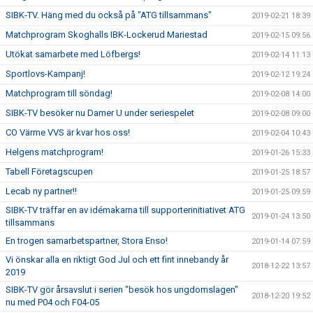
SIBK-TV. Häng med du också på "ATG tillsammans"
2019-02-21 18:39
Matchprogram Skoghalls IBK-Lockerud Mariestad
2019-02-15 09:56
Utökat samarbete med Löfbergs!
2019-02-14 11:13
Sportlovs-Kampanj!
2019-02-12 19:24
Matchprogram till söndag!
2019-02-08 14:00
SIBK-TV besöker nu Damer U under seriespelet
2019-02-08 09:00
CO Värme VVS är kvar hos oss!
2019-02-04 10:43
Helgens matchprogram!
2019-01-26 15:33
Tabell Företagscupen
2019-01-25 18:57
Lecab ny partner!!
2019-01-25 09:59
SIBK-TV träffar en av idémakarna till supporterinitiativet ATG
2019-01-24 13:50
tillsammans
En trogen samarbetspartner, Stora Enso!
2019-01-14 07:59
Vi önskar alla en riktigt God Jul och ett fint innebandy år
2018-12-22 13:57
2019
SIBK-TV gör årsavslut i serien "besök hos ungdomslagen"
2018-12-20 19:52
nu med P04 och F04-05