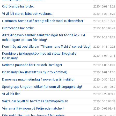
Ordförande har ordet
2020-12-01 18:28
Vi vill bli störst, bäst och vackrast!
2020-11-27 18:22
Hammarö Arena Café stängt till och med 10 december
2020-11-13 10:21
Ordförande har ordet
2020-11-13 08:42
All tävlingsverksamhet samt träningar för födda år 2004
2020-11-12 14:29
och tidigare pausas från idag!
Kom ihåg att beställa din "Tillsammans T-shirt" senast idag!
2020-11-11 10:26
Kombinera julklappsköp med att stötta Skoghalls
2020-11-07 10:14
Innebandy!
Serierna pausade för Herr och Damlaget
2020-11-05 14:01
Innebandy Flex (Inställt tills ny info kommer)
2020-11-01 14:00
Damernas match söndag 1 november är inställd
2020-10-30 12:29
Sportgrupp Ungdom söker fler som vill engagera sig!
2020-10-25 12:50
Vi vill bli fler!
2020-10-23 08:40
Säkra din biljett till herrarnas hemmapremiär!
2020-10-16 08:37
Vinnarna i tävlingen på Fröjeredsmatchen!
2020-10-09 08:43
Köp soffbiljett och ha chans på fina priser!
2020-09-30 17:00