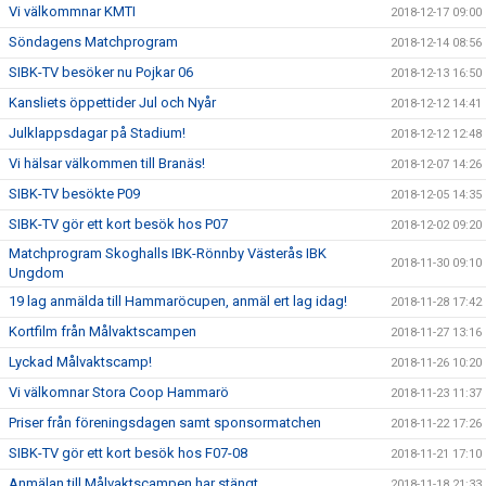
Vi välkommnar KMTI
2018-12-17 09:00
Söndagens Matchprogram
2018-12-14 08:56
SIBK-TV besöker nu Pojkar 06
2018-12-13 16:50
Kansliets öppettider Jul och Nyår
2018-12-12 14:41
Julklappsdagar på Stadium!
2018-12-12 12:48
Vi hälsar välkommen till Branäs!
2018-12-07 14:26
SIBK-TV besökte P09
2018-12-05 14:35
SIBK-TV gör ett kort besök hos P07
2018-12-02 09:20
Matchprogram Skoghalls IBK-Rönnby Västerås IBK
2018-11-30 09:10
Ungdom
19 lag anmälda till Hammaröcupen, anmäl ert lag idag!
2018-11-28 17:42
Kortfilm från Målvaktscampen
2018-11-27 13:16
Lyckad Målvaktscamp!
2018-11-26 10:20
Vi välkomnar Stora Coop Hammarö
2018-11-23 11:37
Priser från föreningsdagen samt sponsormatchen
2018-11-22 17:26
SIBK-TV gör ett kort besök hos F07-08
2018-11-21 17:10
Anmälan till Målvaktscampen har stängt
2018-11-18 21:33