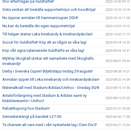
Stor efterfrågan på Guldhäftet!
2023-10-30 09:15
Sista veckan att beställa supportertröjor och hoodtröja!
2023-10-23 14:18
Nu öppnar anmälan till Hammaröcupen 2024!
2023-10-10 11:00
Nu kan du beställa din egen supportertröja!
2023-10-03 15:15
Till helgen startar Leka Innebandy & Innebandyskolan!
2023-10-02 11:19
Succé för Guldhäftet! Köp ett av något av våra lag!
2023-09-18 14:25
Köp vårt egna nylanserade Guldhäfte av våra lag!
2023-09-04 10:57
MyWay Skoghall utökar sitt samarbete med Skoghalls
2023-08-31 09:54
Innebandy!
Derby i Svenska Cupen! Biljettsläpp tisdag 29 augusti!
2023-08-28 14:21
Anmälan öppen till Leka Innebandy och Innebandyskolan!
2023-08-25 14:09
Materialkväll med Stadium/Adidas/Unihoc - Onsdag 30/8
2023-08-15 14:30
Avtalsförlängning med Stadium & Adidas samt ny
2023-08-15 07:29
klubbleverantör i Unihoc!
Rabattkupong hos Stadium!
2023-07-31 20:00
Semesterstängt på kansliet v.27-30
2023-06-30 17:00
Ta chansen att vara med i vårt nystartade lag i Dam Div.3!
2023-06-21 15:54