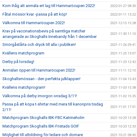
Kom ihåg att anmäla ert lag till Hammaröcupen 2022!
2022-01-27 08:30
Fåtal mössor kvar -passa på att köp!
2022-01-11 13:22
Välkomna till Hammaröcupen 2022!
2021-12-15 15:28
Krav på vaccinationsbevis på samtliga matcher
2021-11-30 11:10
arrangerade av Skoghalls Innebandy från 1 december
Smörgåstårta och dryck till alla i publiken!
2021-11-26 09:41
Kvällens matchprogram
2021-11-25 13:07
Derby på torsdag!
2021-11-23 12:42
Anmälan öppen till Hammaröcupen 2022!
2021-11-11 12:10
Skoghallsmössan - den perfekta julklappen!
2021-11-04 15:43
Kvällens matchprogram!
2021-11-03 15:38
Välkomna på derby imorgon onsdag 3/11!
2021-11-02 15:35
Passa på att köpa t-shirtar med mera till kanonpris tisdag
2021-11-01 17:01
2/11!
Matchprogram Skoghalls IBK-FBC Katrineholm
2021-10-29 13:28
Matchprogram Skoghalls IBK-Fristads GOIF
2021-10-23 12:33
Möjlighet till utbildning för ledare och domare
2021-10-21 08:40