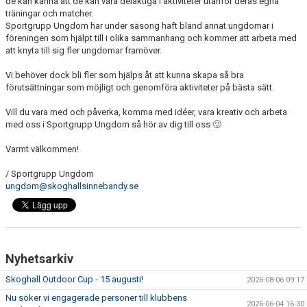
de kan känna att de kan vara delaktiga i aktiviteter utanför deras egna
SOUVENIRER
träningar och matcher.
Sportgrupp Ungdom har under säsong haft bland annat ungdomar i
föreningen som hjälpt till i olika sammanhang och kommer att arbeta med
KONTAKTA OSS
att knyta till sig fler ungdomar framöver.
KONTAKTUPPGIFTER VÅRA LAG
Vi behöver dock bli fler som hjälps åt att kunna skapa så bra
förutsättningar som möjligt och genomföra aktiviteter på bästa sätt.
Vill du vara med och påverka, komma med idéer, vara kreativ och arbeta
med oss i Sportgrupp Ungdom så hör av dig till oss 🙂
Varmt välkommen!
/ Sportgrupp Ungdom
ungdom@skoghallsinnebandy.se
Nyhetsarkiv
Skoghall Outdoor Cup - 15 augusti!
2026-08-06 09:17
Nu söker vi engagerade personer till klubbens
2026-06-04 16:30