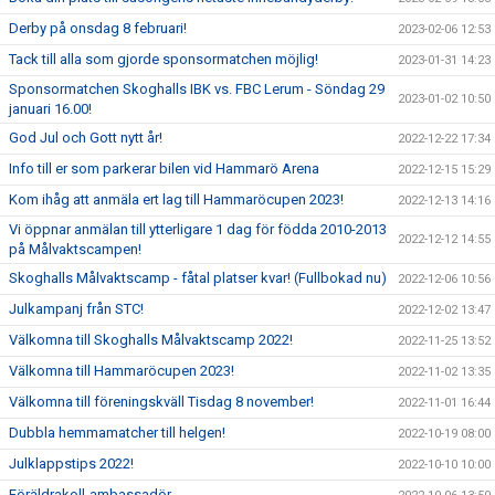
Derby på onsdag 8 februari!
2023-02-06 12:53
Tack till alla som gjorde sponsormatchen möjlig!
2023-01-31 14:23
Sponsormatchen Skoghalls IBK vs. FBC Lerum - Söndag 29
2023-01-02 10:50
januari 16.00!
God Jul och Gott nytt år!
2022-12-22 17:34
Info till er som parkerar bilen vid Hammarö Arena
2022-12-15 15:29
Kom ihåg att anmäla ert lag till Hammaröcupen 2023!
2022-12-13 14:16
Vi öppnar anmälan till ytterligare 1 dag för födda 2010-2013
2022-12-12 14:55
på Målvaktscampen!
Skoghalls Målvaktscamp - fåtal platser kvar! (Fullbokad nu)
2022-12-06 10:56
Julkampanj från STC!
2022-12-02 13:47
Välkomna till Skoghalls Målvaktscamp 2022!
2022-11-25 13:52
Välkomna till Hammaröcupen 2023!
2022-11-02 13:35
Välkomna till föreningskväll Tisdag 8 november!
2022-11-01 16:44
Dubbla hemmamatcher till helgen!
2022-10-19 08:00
Julklappstips 2022!
2022-10-10 10:00
Föräldrakoll-ambassadör