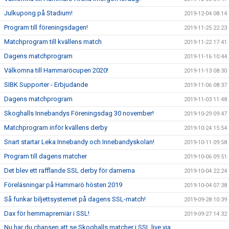
Julkupong på Stadium!
2019-12-04 08:14
Program till föreningsdagen!
2019-11-25 22:23
Matchprogram till kvällens match
2019-11-22 17:41
Dagens matchprogram
2019-11-16 10:44
Välkomna till Hammaröcupen 2020!
2019-11-13 08:30
SIBK Supporter - Erbjudande
2019-11-06 08:37
Dagens matchprogram
2019-11-03 11:48
Skoghalls Innebandys Föreningsdag 30 november!
2019-10-29 09:47
Matchprogram inför kvällens derby
2019-10-24 15:54
Snart startar Leka Innebandy och Innebandyskolan!
2019-10-11 09:58
Program till dagens matcher
2019-10-06 09:51
Det blev ett rafflande SSL derby för damerna
2019-10-04 22:24
Föreläsningar på Hammarö hösten 2019
2019-10-04 07:38
Så funkar biljettsystemet på dagens SSL-match!
2019-09-28 10:39
Dax för hemmapremiär i SSL!
2019-09-27 14:32
Nu har du chansen att se Skoghalls matcher i SSL live via