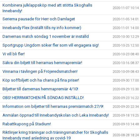
Kombinera julklappsköp med att stötta Skoghalls
2020-11-07 10:14
Innebandy!
Serierna pausade för Herr och Damlaget
2020-11-05 14:01
Innebandy Flex (Inställt tills ny info kommer)
2020-11-01 14:00
Damernas match söndag 1 november är inställd
2020-10-30 12:29
Sportgrupp Ungdom söker fler som vill engagera sig!
2020-10-25 12:50
Vi vill bli fler!
2020-10-23 08:40
Säkra din biljett till herrarnas hemmapremiär!
2020-10-16 08:37
Vinnarna i tävlingen på Fröjeredsmatchen!
2020-10-09 08:43
Köp soffbiljett och ha chans på fina priser!
2020-09-30 17:00
Biljetter till damernas hemmapremiär 4/10!
2020-09-29 15:30
OBS! HERRMATCHEN PÅ SÖNDAG INSTÄLLD!
2020-09-23 16:22
Information om biljetter till herrarnas premiärmatch 27/9!
2020-09-20 22:34
Anmälan öppnad till Innebandyskolan och Leka Innebandy!
2020-09-18 19:25
Rabattkupong på Stadium!
2020-09-10 14:48
Riktlinjer kring träningar och träningsmatcher för Skoghalls
2020-08-28 18:24
Innebandy med anledning av covid-19