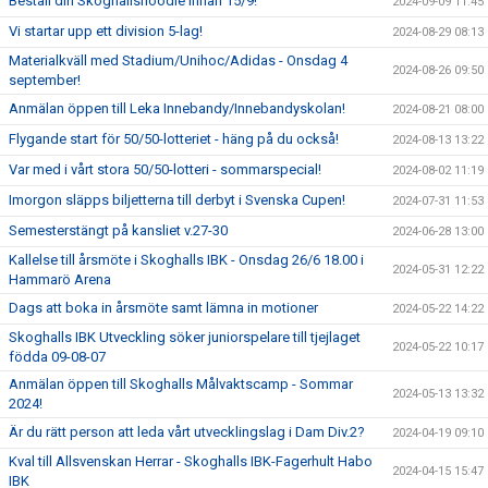
Beställ din Skoghallshoodie innan 15/9!
2024-09-09 11:45
Vi startar upp ett division 5-lag!
2024-08-29 08:13
Materialkväll med Stadium/Unihoc/Adidas - Onsdag 4
2024-08-26 09:50
september!
Anmälan öppen till Leka Innebandy/Innebandyskolan!
2024-08-21 08:00
Flygande start för 50/50-lotteriet - häng på du också!
2024-08-13 13:22
Var med i vårt stora 50/50-lotteri - sommarspecial!
2024-08-02 11:19
Imorgon släpps biljetterna till derbyt i Svenska Cupen!
2024-07-31 11:53
Semesterstängt på kansliet v.27-30
2024-06-28 13:00
Kallelse till årsmöte i Skoghalls IBK - Onsdag 26/6 18.00 i
2024-05-31 12:22
Hammarö Arena
Dags att boka in årsmöte samt lämna in motioner
2024-05-22 14:22
Skoghalls IBK Utveckling söker juniorspelare till tjejlaget
2024-05-22 10:17
födda 09-08-07
Anmälan öppen till Skoghalls Målvaktscamp - Sommar
2024-05-13 13:32
2024!
Är du rätt person att leda vårt utvecklingslag i Dam Div.2?
2024-04-19 09:10
Kval till Allsvenskan Herrar - Skoghalls IBK-Fagerhult Habo
2024-04-15 15:47
IBK