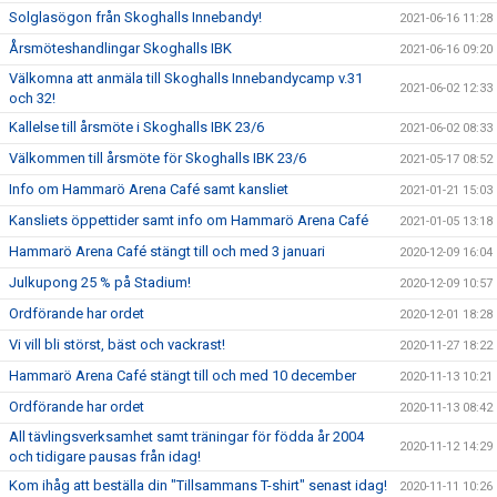
Solglasögon från Skoghalls Innebandy!
2021-06-16 11:28
Årsmöteshandlingar Skoghalls IBK
2021-06-16 09:20
Välkomna att anmäla till Skoghalls Innebandycamp v.31
2021-06-02 12:33
och 32!
Kallelse till årsmöte i Skoghalls IBK 23/6
2021-06-02 08:33
Välkommen till årsmöte för Skoghalls IBK 23/6
2021-05-17 08:52
Info om Hammarö Arena Café samt kansliet
2021-01-21 15:03
Kansliets öppettider samt info om Hammarö Arena Café
2021-01-05 13:18
Hammarö Arena Café stängt till och med 3 januari
2020-12-09 16:04
Julkupong 25 % på Stadium!
2020-12-09 10:57
Ordförande har ordet
2020-12-01 18:28
Vi vill bli störst, bäst och vackrast!
2020-11-27 18:22
Hammarö Arena Café stängt till och med 10 december
2020-11-13 10:21
Ordförande har ordet
2020-11-13 08:42
All tävlingsverksamhet samt träningar för födda år 2004
2020-11-12 14:29
och tidigare pausas från idag!
Kom ihåg att beställa din "Tillsammans T-shirt" senast idag!
2020-11-11 10:26