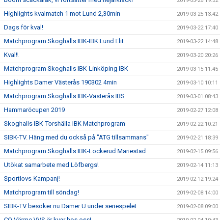
2019-03-26 19:52
Highlights kvalmatch 1 mot Lund 2,30min
2019-03-25 13:42
Dags för kval!
2019-03-22 17:40
Matchprogram Skoghalls IBK-IBK Lund Elit
2019-03-22 14:48
Kval!!
2019-03-20 20:26
Matchprogram Skoghalls IBK-Linköping IBK
2019-03-15 11:45
Highlights Damer Västerås 190302 4min
2019-03-10 10:11
Matchprogram Skoghalls IBK-Västerås IBS
2019-03-01 08:43
Hammaröcupen 2019
2019-02-27 12:08
Skoghalls IBK-Torshälla IBK Matchprogram
2019-02-22 10:21
SIBK-TV. Häng med du också på "ATG tillsammans"
2019-02-21 18:39
Matchprogram Skoghalls IBK-Lockerud Mariestad
2019-02-15 09:56
Utökat samarbete med Löfbergs!
2019-02-14 11:13
Sportlovs-Kampanj!
2019-02-12 19:24
Matchprogram till söndag!
2019-02-08 14:00
SIBK-TV besöker nu Damer U under seriespelet
2019-02-08 09:00
CO Värme VVS är kvar hos oss!