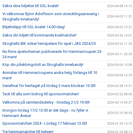
Säkra dina biljetter till SSL-kvalet!
2024-04-08 14:13
Vi välkomnar Björn Adolfsson som utvecklingsansvarig i
2024-04-03 11:31
Skoghalls Innebandy!
Biljettsläpp till SSL-kvalet 14.00 idag!
2024-04-02 10:21
Säkra din biljett till kommande kvalmatcher!
2024-03-26 14:01
Skoghalls IBK söker herrspelare för spel i JAS 2024/25
2024-03-25 11:35
Nu finns spelscheman publicerade för Hammaröcupen 23-
2024-03-11 20:39
24 mars!
Köp din påskbingolott av Skoghalls Innebandy!
2024-03-06 10:08
Anmälan till Hammaröcupens andra helg förlängs till 10
2024-03-04 15:29
mars!
Seriefinal för herrlaget på lördag 2 mars klockan 13.00!
2024-02-28 14:51
Tack till alla som bidrog till sponsormatchen!
2024-02-22 08:00
Välkomna på värmlandsderby - Onsdag 21/2 19.00!
2024-02-19 09:27
Imorgon lördag 17/2 13.00 är det dags - nu fyller vi
2024-02-16 08:43
Hammarö Arena!
Sponsormatchen 2024 - Lördag 17 februari 13.00!
2024-01-29 13:15
Tre hemmamatcher till helgen!
2024-01-24 08:15