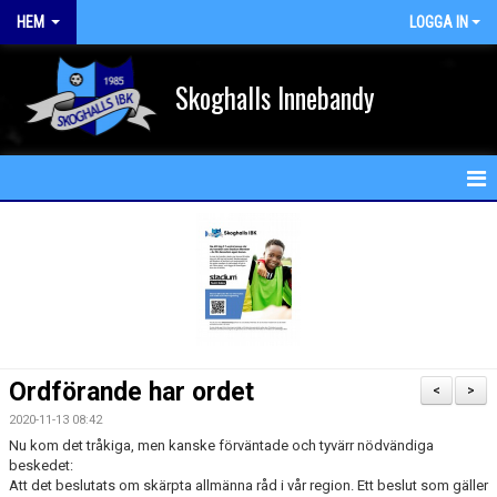
HEM
LOGGA IN
Skoghalls Innebandy
HEM
NYHETER
FÖRENINGEN
KALENDER
Ordförande har ordet
<
>
MATCHER
2020-11-13 08:42
Nu kom det tråkiga, men kanske förväntade och tyvärr nödvändiga
beskedet:
MEDLEM
Att det beslutats om skärpta allmänna råd i vår region. Ett beslut som gäller