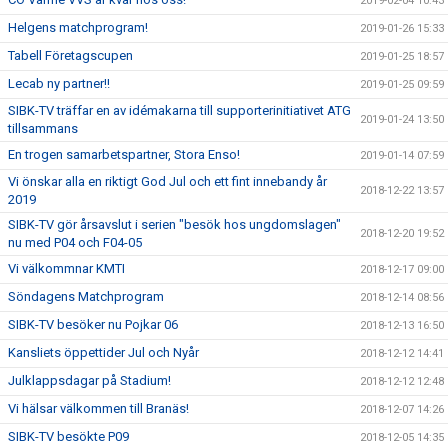
2019-02-04 10:43
Helgens matchprogram!
2019-01-26 15:33
Tabell Företagscupen
2019-01-25 18:57
Lecab ny partner!!
2019-01-25 09:59
SIBK-TV träffar en av idémakarna till supporterinitiativet ATG
2019-01-24 13:50
tillsammans
En trogen samarbetspartner, Stora Enso!
2019-01-14 07:59
Vi önskar alla en riktigt God Jul och ett fint innebandy år
2018-12-22 13:57
2019
SIBK-TV gör årsavslut i serien "besök hos ungdomslagen"
2018-12-20 19:52
nu med P04 och F04-05
Vi välkommnar KMTI
2018-12-17 09:00
Söndagens Matchprogram
2018-12-14 08:56
SIBK-TV besöker nu Pojkar 06
2018-12-13 16:50
Kansliets öppettider Jul och Nyår
2018-12-12 14:41
Julklappsdagar på Stadium!
2018-12-12 12:48
Vi hälsar välkommen till Branäs!
2018-12-07 14:26
SIBK-TV besökte P09
2018-12-05 14:35