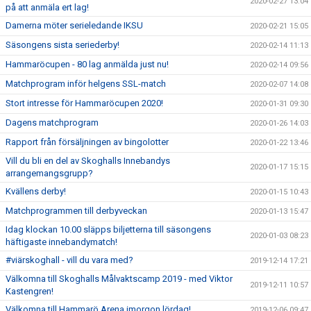
2020-02-27 13:04
på att anmäla ert lag!
Damerna möter serieledande IKSU
2020-02-21 15:05
Säsongens sista seriederby!
2020-02-14 11:13
Hammaröcupen - 80 lag anmälda just nu!
2020-02-14 09:56
Matchprogram inför helgens SSL-match
2020-02-07 14:08
Stort intresse för Hammaröcupen 2020!
2020-01-31 09:30
Dagens matchprogram
2020-01-26 14:03
Rapport från försäljningen av bingolotter
2020-01-22 13:46
Vill du bli en del av Skoghalls Innebandys
2020-01-17 15:15
arrangemangsgrupp?
Kvällens derby!
2020-01-15 10:43
Matchprogrammen till derbyveckan
2020-01-13 15:47
Idag klockan 10.00 släpps biljetterna till säsongens
2020-01-03 08:23
häftigaste innebandymatch!
#viärskoghall - vill du vara med?
2019-12-14 17:21
Välkomna till Skoghalls Målvaktscamp 2019 - med Viktor
2019-12-11 10:57
Kastengren!
Välkomna till Hammarö Arena imorgon lördag!
2019-12-06 09:47