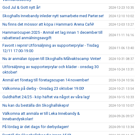
God Jul & Gott nytt år!
2024-12-23 10:35
Skoghalls Innebandy inleder nytt samarbete med Parter.se!
2024-12-10 10:02
Nu finns det mössor att köpa i Hammarö Arena Café!
2024-12-03 13:27
Hammaröcupen 2025 - Anmäl ert lag innan 1 december till
2024-11-11 16:16
rabatterad anmälningsavgift
Favorit i repris! Utförsäljning av supporterprylar - Tisdag
2024-11-06 13:40
12/11 17.00-19.00
Nu är anmälan öppen till Skoghalls Målvaktscamp Vinter!
2024-10-31 08:37
Utförsäljning av supporterprylar och kläder - onsdag 30
2024-10-24 13:31
oktober!
Anmäl ert företag till företagscupen 14 november!
2024-10-24 10:56
Välkomna på derby - Onsdag 23 oktober 19.00!
2024-10-21 13:54
Guldhäftet 24/25 - köp häftet via något av våra lag!
2024-10-15 10:33
Nu kan du beställa din Skoghallskeps!
2024-10-10 10:07
Välkomna att anmäla er till Leka Innebandy &
2024-09-26 09:57
Innebandyskolan!
På lördag är det dags för derbydagen!
2024-09-10 13:34