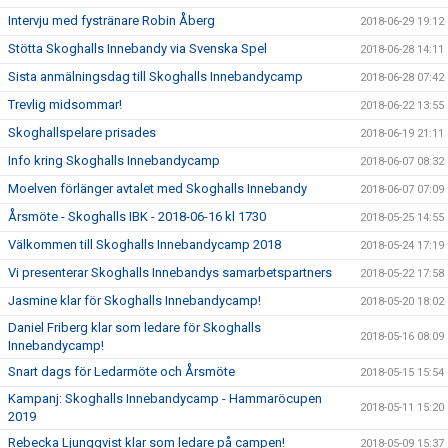
Intervju med fystränare Robin Åberg
2018-06-29 19:12
Stötta Skoghalls Innebandy via Svenska Spel
2018-06-28 14:11
Sista anmälningsdag till Skoghalls Innebandycamp
2018-06-28 07:42
Trevlig midsommar!
2018-06-22 13:55
Skoghallspelare prisades
2018-06-19 21:11
Info kring Skoghalls Innebandycamp
2018-06-07 08:32
Moelven förlänger avtalet med Skoghalls Innebandy
2018-06-07 07:09
Årsmöte - Skoghalls IBK - 2018-06-16 kl 1730
2018-05-25 14:55
Välkommen till Skoghalls Innebandycamp 2018
2018-05-24 17:19
Vi presenterar Skoghalls Innebandys samarbetspartners
2018-05-22 17:58
Jasmine klar för Skoghalls Innebandycamp!
2018-05-20 18:02
Daniel Friberg klar som ledare för Skoghalls
2018-05-16 08:09
Innebandycamp!
Snart dags för Ledarmöte och Årsmöte
2018-05-15 15:54
Kampanj: Skoghalls Innebandycamp - Hammaröcupen
2018-05-11 15:20
2019
Rebecka Ljungqvist klar som ledare på campen!
2018-05-09 15:37