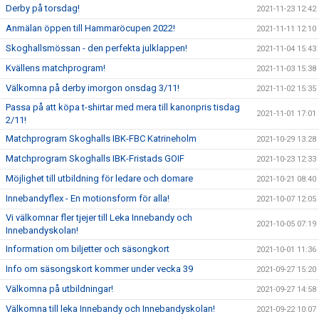
Derby på torsdag!
2021-11-23 12:42
Anmälan öppen till Hammaröcupen 2022!
2021-11-11 12:10
Skoghallsmössan - den perfekta julklappen!
2021-11-04 15:43
Kvällens matchprogram!
2021-11-03 15:38
Välkomna på derby imorgon onsdag 3/11!
2021-11-02 15:35
Passa på att köpa t-shirtar med mera till kanonpris tisdag
2021-11-01 17:01
2/11!
Matchprogram Skoghalls IBK-FBC Katrineholm
2021-10-29 13:28
Matchprogram Skoghalls IBK-Fristads GOIF
2021-10-23 12:33
Möjlighet till utbildning för ledare och domare
2021-10-21 08:40
Innebandyflex - En motionsform för alla!
2021-10-07 12:05
Vi välkomnar fler tjejer till Leka Innebandy och
2021-10-05 07:19
Innebandyskolan!
Information om biljetter och säsongkort
2021-10-01 11:36
Info om säsongskort kommer under vecka 39
2021-09-27 15:20
Välkomna på utbildningar!
2021-09-27 14:58
Välkomna till leka Innebandy och Innebandyskolan!
2021-09-22 10:07