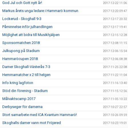
God Jul och Gott nytt år!
2017-12-22 11:06
Markus årets unga ledare i Hammarö kommun
2017-12-20 09:47
Lockerud - Skoghall 9-3
2017-12-17 20:32
Påminnelse inför julhandlingen
2017-12-17 19:41
Möjlighet att bidra till Musikhjälpen
2017-12-15 12:28
Sponsormatchen 2018
2017-12-08 11:15
Julkupong på Stadium
2017-12-06 15:54
Hammaröcupen 2018
2017-12-06 08:38
Damer Skoghall-Västerås 7-3
2017-11-25 22:08
Hemmamatcher x 2 till helgen
2017-11-22 11:04
Info kring lagfoton
2017-11-16 13:40
Stöd din förening - Stadium
2017-11-15 12:56
Målvaktscamp 2017
2017-11-05 10:22
Derbyseger för damerna
2017-10-27 22:57
Stort samarbete med ICA Kvantum Hammarö!
2017-10-26 09:59
Skoghalls damer vann mot Fröjered
2017-10-23 19:01