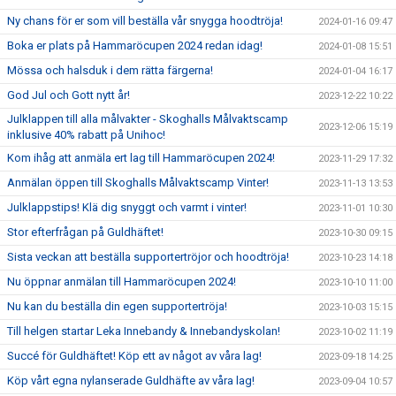
Ny chans för er som vill beställa vår snygga hoodtröja!
2024-01-16 09:47
Boka er plats på Hammaröcupen 2024 redan idag!
2024-01-08 15:51
Mössa och halsduk i dem rätta färgerna!
2024-01-04 16:17
God Jul och Gott nytt år!
2023-12-22 10:22
Julklappen till alla målvakter - Skoghalls Målvaktscamp
2023-12-06 15:19
inklusive 40% rabatt på Unihoc!
Kom ihåg att anmäla ert lag till Hammaröcupen 2024!
2023-11-29 17:32
Anmälan öppen till Skoghalls Målvaktscamp Vinter!
2023-11-13 13:53
Julklappstips! Klä dig snyggt och varmt i vinter!
2023-11-01 10:30
Stor efterfrågan på Guldhäftet!
2023-10-30 09:15
Sista veckan att beställa supportertröjor och hoodtröja!
2023-10-23 14:18
Nu öppnar anmälan till Hammaröcupen 2024!
2023-10-10 11:00
Nu kan du beställa din egen supportertröja!
2023-10-03 15:15
Till helgen startar Leka Innebandy & Innebandyskolan!
2023-10-02 11:19
Succé för Guldhäftet! Köp ett av något av våra lag!
2023-09-18 14:25
Köp vårt egna nylanserade Guldhäfte av våra lag!
2023-09-04 10:57