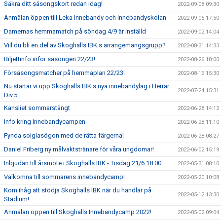
Säkra ditt säsongskort redan idag!
2022-09-08 09:30
Anmälan öppen till Leka Innebandy och Innebandyskolan
2022-09-05 17:50
Damernas hemmamatch på söndag 4/9 är inställd
2022-09-02 14:04
Vill du bli en del av Skoghalls IBK:s arrangemangsgrupp?
2022-08-31 14:33
Biljettinfo inför säsongen 22/23!
2022-08-26 18:00
Försäsongsmatcher på hemmaplan 22/23!
2022-08-16 15:30
Nu startar vi upp Skoghalls IBK:s nya innebandylag i Herrar
2022-07-24 15:31
Div.5
Kansliet sommarstängt
2022-06-28 14:12
Info kring Innebandycampen
2022-06-28 11:10
Fynda solglasögon med de rätta färgerna!
2022-06-28 08:27
Daniel Friberg ny målvaktstränare för våra ungdomar!
2022-06-02 15:19
Inbjudan till årsmöte i Skoghalls IBK - Tisdag 21/6 18.00
2022-05-31 08:10
Välkomna till sommarens innebandycamp!
2022-05-20 10:08
Kom ihåg att stödja Skoghalls IBK när du handlar på
2022-05-12 13:30
Stadium!
Anmälan öppen till Skoghalls Innebandycamp 2022!
2022-05-02 09:04