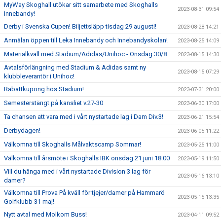
MyWay Skoghall utökar sitt samarbete med Skoghalls
2023-08-31 09:54
Innebandy!
Derby i Svenska Cupen! Biljettsläpp tisdag 29 augusti!
2023-08-28 14:21
Anmälan öppen till Leka Innebandy och Innebandyskolan!
2023-08-25 14:09
Materialkväll med Stadium/Adidas/Unihoc - Onsdag 30/8
2023-08-15 14:30
Avtalsförlängning med Stadium & Adidas samt ny
2023-08-15 07:29
klubbleverantör i Unihoc!
Rabattkupong hos Stadium!
2023-07-31 20:00
Semesterstängt på kansliet v.27-30
2023-06-30 17:00
Ta chansen att vara med i vårt nystartade lag i Dam Div.3!
2023-06-21 15:54
Derbydagen!
2023-06-05 11:22
Välkomna till Skoghalls Målvaktscamp Sommar!
2023-05-25 11:00
Välkomna till årsmöte i Skoghalls IBK onsdag 21 juni 18.00
2023-05-19 11:50
Vill du hänga med i vårt nystartade Division 3 lag för
2023-05-16 13:10
damer?
Välkomna till Prova På kväll för tjejer/damer på Hammarö
2023-05-15 13:35
Golfklubb 31 maj!
Nytt avtal med Molkom Buss!
2023-04-11 09:52