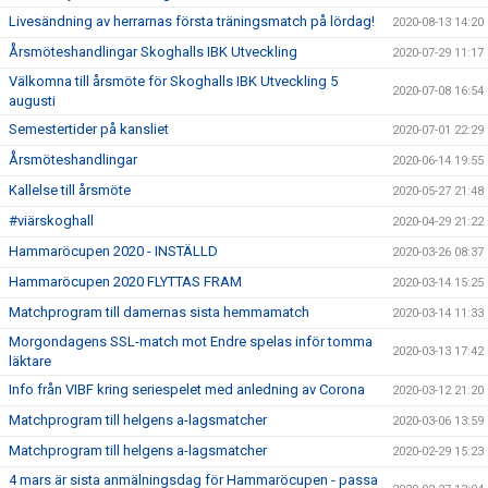
Livesändning av herrarnas första träningsmatch på lördag!
2020-08-13 14:20
Årsmöteshandlingar Skoghalls IBK Utveckling
2020-07-29 11:17
Välkomna till årsmöte för Skoghalls IBK Utveckling 5
2020-07-08 16:54
augusti
Semestertider på kansliet
2020-07-01 22:29
Årsmöteshandlingar
2020-06-14 19:55
Kallelse till årsmöte
2020-05-27 21:48
#viärskoghall
2020-04-29 21:22
Hammaröcupen 2020 - INSTÄLLD
2020-03-26 08:37
Hammaröcupen 2020 FLYTTAS FRAM
2020-03-14 15:25
Matchprogram till damernas sista hemmamatch
2020-03-14 11:33
Morgondagens SSL-match mot Endre spelas inför tomma
2020-03-13 17:42
läktare
Info från VIBF kring seriespelet med anledning av Corona
2020-03-12 21:20
Matchprogram till helgens a-lagsmatcher
2020-03-06 13:59
Matchprogram till helgens a-lagsmatcher
2020-02-29 15:23
4 mars är sista anmälningsdag för Hammaröcupen - passa