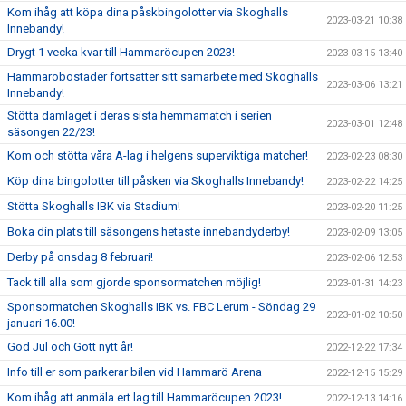
Kom ihåg att köpa dina påskbingolotter via Skoghalls
2023-03-21 10:38
Innebandy!
Drygt 1 vecka kvar till Hammaröcupen 2023!
2023-03-15 13:40
Hammaröbostäder fortsätter sitt samarbete med Skoghalls
2023-03-06 13:21
Innebandy!
Stötta damlaget i deras sista hemmamatch i serien
2023-03-01 12:48
säsongen 22/23!
Kom och stötta våra A-lag i helgens superviktiga matcher!
2023-02-23 08:30
Köp dina bingolotter till påsken via Skoghalls Innebandy!
2023-02-22 14:25
Stötta Skoghalls IBK via Stadium!
2023-02-20 11:25
Boka din plats till säsongens hetaste innebandyderby!
2023-02-09 13:05
Derby på onsdag 8 februari!
2023-02-06 12:53
Tack till alla som gjorde sponsormatchen möjlig!
2023-01-31 14:23
Sponsormatchen Skoghalls IBK vs. FBC Lerum - Söndag 29
2023-01-02 10:50
januari 16.00!
God Jul och Gott nytt år!
2022-12-22 17:34
Info till er som parkerar bilen vid Hammarö Arena
2022-12-15 15:29
Kom ihåg att anmäla ert lag till Hammaröcupen 2023!
2022-12-13 14:16