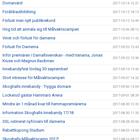
Domarvärd
2017-10-14 15:21
Föräldrautbildning
2017-10-12 18:13
Förlust men nytt publikrekord
2017-10-12 10:49
Hög tid att anmäla sig till Målvaktscampen
2017-10-06 08:15
Vinst och förlust för damerna
2017-10-03 11:42
Förlust för Damerna
2017-09-25 15:43
Inför premiären i Damallsvenskan - med tränarna, Jonas
2017-09-22 10:36
Kruse och Magnus Backman.
Innebandyfest lördag 30 september!
2017-09-19 19:40
Stort intresse för Målvaktscampen
2017-09-07 14:32
Skoghalls innebandy - Trygga domare
2017-09-06 13:04
Lockerud gästar Hammarö Arena
2017-09-01 08:39
Mindre än 1 månad kvar till hemmapremiärerna
2017-08-30 15:32
Information Skoghalls Innebandy 17/18
2017-08-30 11:35
SSL-rutinerat nyförvärv till damerna
2017-08-28 20:06
Rabattkupong Stadium
2017-08-25 14:00
Skoghalls Målvaktscamp 2017!
2017-08-16 09:12