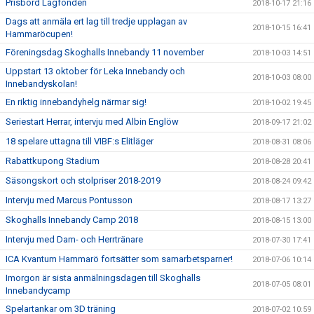
Prisbord Lagfonden
2018-10-17 21:16
Dags att anmäla ert lag till tredje upplagan av
2018-10-15 16:41
Hammaröcupen!
Föreningsdag Skoghalls Innebandy 11 november
2018-10-03 14:51
Uppstart 13 oktober för Leka Innebandy och
2018-10-03 08:00
Innebandyskolan!
En riktig innebandyhelg närmar sig!
2018-10-02 19:45
Seriestart Herrar, intervju med Albin Englöw
2018-09-17 21:02
18 spelare uttagna till VIBF:s Elitläger
2018-08-31 08:06
Rabattkupong Stadium
2018-08-28 20:41
Säsongskort och stolpriser 2018-2019
2018-08-24 09:42
Intervju med Marcus Pontusson
2018-08-17 13:27
Skoghalls Innebandy Camp 2018
2018-08-15 13:00
Intervju med Dam- och Herrtränare
2018-07-30 17:41
ICA Kvantum Hammarö fortsätter som samarbetsparner!
2018-07-06 10:14
Imorgon är sista anmälningsdagen till Skoghalls
2018-07-05 08:01
Innebandycamp
Spelartankar om 3D träning
2018-07-02 10:59