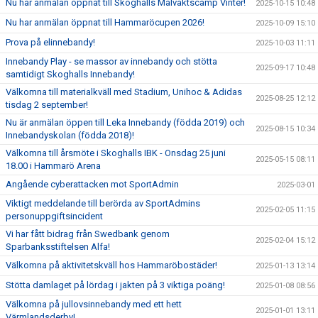
Nu har anmälan öppnat till Skoghalls Målvaktscamp Vinter!
2025-10-15 10:48
Nu har anmälan öppnat till Hammaröcupen 2026!
2025-10-09 15:10
Prova på elinnebandy!
2025-10-03 11:11
Innebandy Play - se massor av innebandy och stötta
2025-09-17 10:48
samtidigt Skoghalls Innebandy!
Välkomna till materialkväll med Stadium, Unihoc & Adidas
2025-08-25 12:12
tisdag 2 september!
Nu är anmälan öppen till Leka Innebandy (födda 2019) och
2025-08-15 10:34
Innebandyskolan (födda 2018)!
Välkomna till årsmöte i Skoghalls IBK - Onsdag 25 juni
2025-05-15 08:11
18.00 i Hammarö Arena
Angående cyberattacken mot SportAdmin
2025-03-01
Viktigt meddelande till berörda av SportAdmins
2025-02-05 11:15
personuppgiftsincident
Vi har fått bidrag från Swedbank genom
2025-02-04 15:12
Sparbanksstiftelsen Alfa!
Välkomna på aktivitetskväll hos Hammaröbostäder!
2025-01-13 13:14
Stötta damlaget på lördag i jakten på 3 viktiga poäng!
2025-01-08 08:56
Välkomna på jullovsinnebandy med ett hett
2025-01-01 13:11
Värmlandsderby!