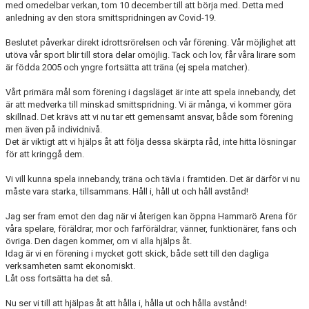
med omedelbar verkan, tom 10 december till att börja med. Detta med
SOUVENIRER
anledning av den stora smittspridningen av Covid-19.
KONTAKTA OSS
Beslutet påverkar direkt idrottsrörelsen och vår förening. Vår möjlighet att
utöva vår sport blir till stora delar omöjlig. Tack och lov, får våra lirare som
är födda 2005 och yngre fortsätta att träna (ej spela matcher).
KONTAKTUPPGIFTER VÅRA LAG
Vårt primära mål som förening i dagsläget är inte att spela innebandy, det
är att medverka till minskad smittspridning. Vi är många, vi kommer göra
skillnad. Det krävs att vi nu tar ett gemensamt ansvar, både som förening
men även på individnivå.
Det är viktigt att vi hjälps åt att följa dessa skärpta råd, inte hitta lösningar
för att kringgå dem.
Vi vill kunna spela innebandy, träna och tävla i framtiden. Det är därför vi nu
måste vara starka, tillsammans. Håll i, håll ut och håll avstånd!
Jag ser fram emot den dag när vi återigen kan öppna Hammarö Arena för
våra spelare, föräldrar, mor och farföräldrar, vänner, funktionärer, fans och
övriga. Den dagen kommer, om vi alla hjälps åt.
Idag är vi en förening i mycket gott skick, både sett till den dagliga
verksamheten samt ekonomiskt.
Låt oss fortsätta ha det så.
Nu ser vi till att hjälpas åt att hålla i, hålla ut och hålla avstånd!