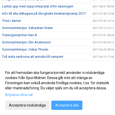
Ladda upp med supporterprylar inför säsongen!
2017-08-07 08:50
Info till alla deltagare på Skoghalls Innebandycamp 2017
2017-07-28 19:08
Triss i damer
2017-07-24 10:10
Sommarintervjun: Sebastian Green
2017-07-13 14:17
Träningsmatcher Herr A
2017-07-07 08:00
Sommarintervjun: Elin Andersson
2017-07-05 09:15
Sommarintervjun: Oskar Thoren
2017-06-29 08:55
Två sista veckorna att anmäla till campen!
2017-06-19 17:46
Sommarläsning med Skoghalls IBK
2017-06-15 11:24
Daniel Friberg klar som ledare på Innebandycampen!
2017-06-08 11:37
För att hemsidan ska fungera korrekt använder vi nödvändiga
cookies från SportAdmin. Dessa går inte att stänga av.
Spelarpresentation Dam: Wilma Persson
2017-06-02 21:05
Föreningen kan också använda frivilliga cookies, t.ex. för statistik
Sista månaden att anmäla till campen!
2017-06-02 11:40
eller marknadsföring. Du väljer själv om du vill acceptera dessa.
Spelarpresentation Dam: Rebecka Ljungqvist
2017-05-25 08:12
Anpassa dina val
Jasmine ledare på Innebandycampen!
2017-05-22 19:42
Acceptera nödvändiga
Acceptera alla
Spelarpresentation Dam: Linn Rutgersson
2017-05-21 17:46
Vinnare av fri plats till campen är..
2017-05-19 13:02