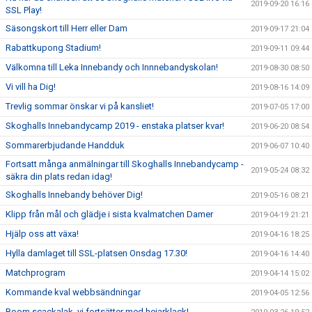
2019-09-20 16:16
SSL Play!
Säsongskort till Herr eller Dam
2019-09-17 21:04
Rabattkupong Stadium!
2019-09-11 09:44
Välkomna till Leka Innebandy och Innnebandyskolan!
2019-08-30 08:50
Vi vill ha Dig!
2019-08-16 14:09
Trevlig sommar önskar vi på kansliet!
2019-07-05 17:00
Skoghalls Innebandycamp 2019 - enstaka platser kvar!
2019-06-20 08:54
Sommarerbjudande Handduk
2019-06-07 10:40
Fortsatt många anmälningar till Skoghalls Innebandycamp -
2019-05-24 08:32
säkra din plats redan idag!
Skoghalls Innebandy behöver Dig!
2019-05-16 08:21
Klipp från mål och glädje i sista kvalmatchen Damer
2019-04-19 21:21
Hjälp oss att växa!
2019-04-16 18:25
Hylla damlaget till SSL-platsen Onsdag 17.30!
2019-04-16 14:40
Matchprogram
2019-04-14 15:02
Kommande kval webbsändningar
2019-04-05 12:56
Boom scackalak, vi fortsätter med hejarklack!