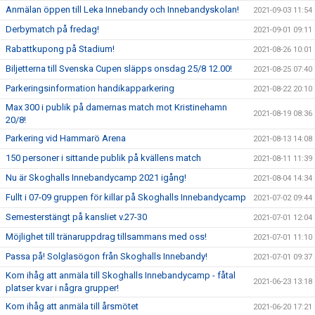
Anmälan öppen till Leka Innebandy och Innebandyskolan!
2021-09-03 11:54
Derbymatch på fredag!
2021-09-01 09:11
Rabattkupong på Stadium!
2021-08-26 10:01
Biljetterna till Svenska Cupen släpps onsdag 25/8 12.00!
2021-08-25 07:40
Parkeringsinformation handikapparkering
2021-08-22 20:10
Max 300 i publik på damernas match mot Kristinehamn
2021-08-19 08:36
20/8!
Parkering vid Hammarö Arena
2021-08-13 14:08
150 personer i sittande publik på kvällens match
2021-08-11 11:39
Nu är Skoghalls Innebandycamp 2021 igång!
2021-08-04 14:34
Fullt i 07-09 gruppen för killar på Skoghalls Innebandycamp
2021-07-02 09:44
Semesterstängt på kansliet v.27-30
2021-07-01 12:04
Möjlighet till tränaruppdrag tillsammans med oss!
2021-07-01 11:10
Passa på! Solglasögon från Skoghalls Innebandy!
2021-07-01 09:37
Kom ihåg att anmäla till Skoghalls Innebandycamp - fåtal
2021-06-23 13:18
platser kvar i några grupper!
Kom ihåg att anmäla till årsmötet
2021-06-20 17:21