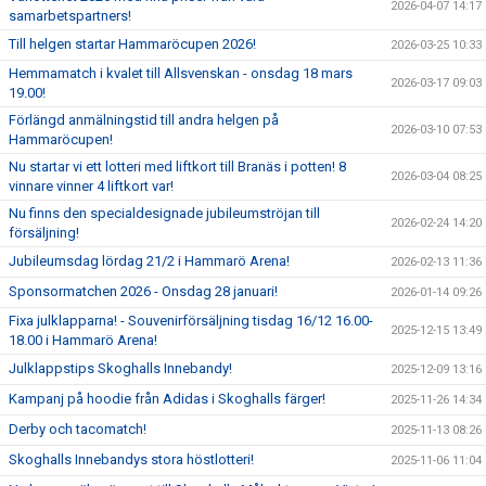
2026-04-07 14:17
samarbetspartners!
Till helgen startar Hammaröcupen 2026!
2026-03-25 10:33
Hemmamatch i kvalet till Allsvenskan - onsdag 18 mars
2026-03-17 09:03
19.00!
Förlängd anmälningstid till andra helgen på
2026-03-10 07:53
Hammaröcupen!
Nu startar vi ett lotteri med liftkort till Branäs i potten! 8
2026-03-04 08:25
vinnare vinner 4 liftkort var!
Nu finns den specialdesignade jubileumströjan till
2026-02-24 14:20
försäljning!
Jubileumsdag lördag 21/2 i Hammarö Arena!
2026-02-13 11:36
Sponsormatchen 2026 - Onsdag 28 januari!
2026-01-14 09:26
Fixa julklapparna! - Souvenirförsäljning tisdag 16/12 16.00-
2025-12-15 13:49
18.00 i Hammarö Arena!
Julklappstips Skoghalls Innebandy!
2025-12-09 13:16
Kampanj på hoodie från Adidas i Skoghalls färger!
2025-11-26 14:34
Derby och tacomatch!
2025-11-13 08:26
Skoghalls Innebandys stora höstlotteri!
2025-11-06 11:04