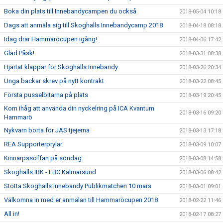
Boka din plats till Innebandycampen du också
2018-05-04 10:18
Dags att anmäla sig till Skoghalls Innebandycamp 2018
2018-04-18 08:18
Idag drar Hammaröcupen igång!
2018-04-06 17:42
Glad Påsk!
2018-03-31 08:38
Hjärtat klappar för Skoghalls Innebandy
2018-03-26 20:34
Unga backar skrev på nytt kontrakt
2018-03-22 08:45
Första pusselbitarna på plats
2018-03-19 20:45
Kom ihåg att använda din nyckelring på ICA Kvantum
2018-03-16 09:20
Hammarö
Nykvarn borta för JAS tjejerna
2018-03-13 17:18
REA Supporterprylar
2018-03-09 10:07
Kinnarpssoffan på söndag
2018-03-08 14:58
Skoghalls IBK - FBC Kalmarsund
2018-03-06 08:42
Stötta Skoghalls Innebandy Publikmatchen 10 mars
2018-03-01 09:01
Välkomna in med er anmälan till Hammaröcupen 2018
2018-02-22 11:46
All in!
2018-02-17 08:27