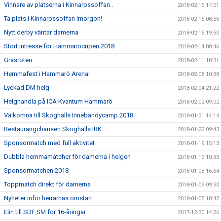
Vinnare av platserna i Kinnarpssoffan..
2018-02-16 17:01
Ta plats i Kinnarpssoffan imorgon!
2018-02-16 08:56
Nytt derby väntar damerna
2018-02-15 19:50
Stort intresse för Hammaröcupen 2018
2018-02-14 08:46
Gräsroten
2018-02-11 18:31
Hemmafest i Hammarö Arena!
2018-02-08 10:38
Lyckad DM helg
2018-02-04 21:22
Helghandla på ICA Kvantum Hammarö
2018-02-02 09:02
Välkomna till Skoghalls Innebandycamp 2018
2018-01-31 14:14
Restaurangchansen Skoghalls IBK
2018-01-22 09:43
Sponsormatch med full aktivitet
2018-01-19 15:13
Dubbla hemmamatcher för damerna i helgen
2018-01-19 10:33
Sponsormatchen 2018
2018-01-08 16:54
Toppmatch direkt för damerna
2018-01-06 09:30
Nyheter inför herrarnas omstart
2018-01-05 18:42
Elin till SDF SM för 16-åringar
2017-12-30 14:26