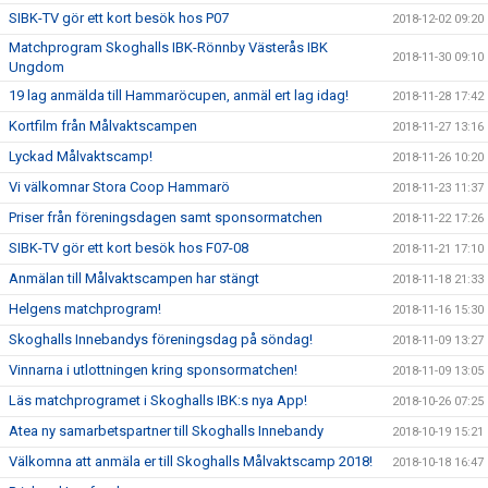
SIBK-TV gör ett kort besök hos P07
2018-12-02 09:20
Matchprogram Skoghalls IBK-Rönnby Västerås IBK
2018-11-30 09:10
Ungdom
19 lag anmälda till Hammaröcupen, anmäl ert lag idag!
2018-11-28 17:42
Kortfilm från Målvaktscampen
2018-11-27 13:16
Lyckad Målvaktscamp!
2018-11-26 10:20
Vi välkomnar Stora Coop Hammarö
2018-11-23 11:37
Priser från föreningsdagen samt sponsormatchen
2018-11-22 17:26
SIBK-TV gör ett kort besök hos F07-08
2018-11-21 17:10
Anmälan till Målvaktscampen har stängt
2018-11-18 21:33
Helgens matchprogram!
2018-11-16 15:30
Skoghalls Innebandys föreningsdag på söndag!
2018-11-09 13:27
Vinnarna i utlottningen kring sponsormatchen!
2018-11-09 13:05
Läs matchprogramet i Skoghalls IBK:s nya App!
2018-10-26 07:25
Atea ny samarbetspartner till Skoghalls Innebandy
2018-10-19 15:21
Välkomna att anmäla er till Skoghalls Målvaktscamp 2018!
2018-10-18 16:47