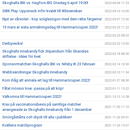
Skoghalls IBK vs. Hagfors IBS Onsdag 6 april 19.00!
2022-04-04 11:53
SIBK Play: Uppsnack inför kvalet till Allsvenskan
2022-03-16 10:00
Njut av vårsolen - köp solglasögon med dem rätta färgerna!
2022-03-07 12:56
13 mars är sista anmälningsdag till Hammaröcupen 2022!
2022-02-25 11:22
2022-02-23 08:52
Derbyvecka!
2022-02-22 13:05
Skoghalls Innebandy fick Stipendium från Skandias
2022-02-18 08:30
stiftelse - Idéer för livet
Sponsormatchen Skoghalls IBK vs. Nilsby IK 23 februari
2022-02-14 10:50
Webbsändningar Skoghalls Innebandy
2022-02-10 11:34
Kom ihåg att anmäla ert lag till Hammaröcupen 2022!
2022-01-27 08:30
Fåtal mössor kvar -passa på att köp!
2022-01-11 13:22
Välkomna till Hammaröcupen 2022!
2021-12-15 15:28
Krav på vaccinationsbevis på samtliga matcher
2021-11-30 11:10
arrangerade av Skoghalls Innebandy från 1 december
Smörgåstårta och dryck till alla i publiken!
2021-11-26 09:41
Kvällens matchprogram
2021-11-25 13:07