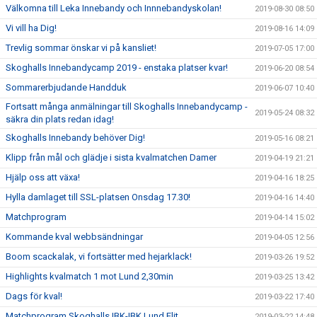
Välkomna till Leka Innebandy och Innnebandyskolan!
2019-08-30 08:50
Vi vill ha Dig!
2019-08-16 14:09
Trevlig sommar önskar vi på kansliet!
2019-07-05 17:00
Skoghalls Innebandycamp 2019 - enstaka platser kvar!
2019-06-20 08:54
Sommarerbjudande Handduk
2019-06-07 10:40
Fortsatt många anmälningar till Skoghalls Innebandycamp -
2019-05-24 08:32
säkra din plats redan idag!
Skoghalls Innebandy behöver Dig!
2019-05-16 08:21
Klipp från mål och glädje i sista kvalmatchen Damer
2019-04-19 21:21
Hjälp oss att växa!
2019-04-16 18:25
Hylla damlaget till SSL-platsen Onsdag 17.30!
2019-04-16 14:40
Matchprogram
2019-04-14 15:02
Kommande kval webbsändningar
2019-04-05 12:56
Boom scackalak, vi fortsätter med hejarklack!
2019-03-26 19:52
Highlights kvalmatch 1 mot Lund 2,30min
2019-03-25 13:42
Dags för kval!
2019-03-22 17:40
Matchprogram Skoghalls IBK-IBK Lund Elit
2019-03-22 14:48