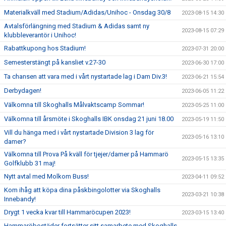
Materialkväll med Stadium/Adidas/Unihoc - Onsdag 30/8
2023-08-15 14:30
Avtalsförlängning med Stadium & Adidas samt ny
2023-08-15 07:29
klubbleverantör i Unihoc!
Rabattkupong hos Stadium!
2023-07-31 20:00
Semesterstängt på kansliet v.27-30
2023-06-30 17:00
Ta chansen att vara med i vårt nystartade lag i Dam Div.3!
2023-06-21 15:54
Derbydagen!
2023-06-05 11:22
Välkomna till Skoghalls Målvaktscamp Sommar!
2023-05-25 11:00
Välkomna till årsmöte i Skoghalls IBK onsdag 21 juni 18.00
2023-05-19 11:50
Vill du hänga med i vårt nystartade Division 3 lag för
2023-05-16 13:10
damer?
Välkomna till Prova På kväll för tjejer/damer på Hammarö
2023-05-15 13:35
Golfklubb 31 maj!
Nytt avtal med Molkom Buss!
2023-04-11 09:52
Kom ihåg att köpa dina påskbingolotter via Skoghalls
2023-03-21 10:38
Innebandy!
Drygt 1 vecka kvar till Hammaröcupen 2023!
2023-03-15 13:40
Hammaröbostäder fortsätter sitt samarbete med Skoghalls