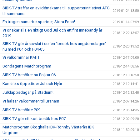
SIBK-TV träffar en av idémakarna till supporterinitiativet ATG
2019-01-24 13:50
tillsammans
En trogen samarbetspartner, Stora Enso!
2019-01-14 07:59
Vi önskar alla en riktigt God Jul och ett fint innebandy år
2018-12-22 13:57
2019
SIBK-TV gör årsavslut i serien "besök hos ungdomslagen"
2018-12-20 19:52
nu med P04 och F04-05
Vi välkommnar KMTI
2018-12-17 09:00
Söndagens Matchprogram
2018-12-14 08:56
SIBK-TV besöker nu Pojkar 06
2018-12-13 16:50
Kansliets öppettider Jul och Nyår
2018-12-12 14:41
Julklappsdagar på Stadium!
2018-12-12 12:48
Vi hälsar välkommen till Branäs!
2018-12-07 14:26
SIBK-TV besökte P09
2018-12-05 14:35
SIBK-TV gör ett kort besök hos P07
2018-12-02 09:20
Matchprogram Skoghalls IBK-Rönnby Västerås IBK
2018-11-30 09:10
Ungdom