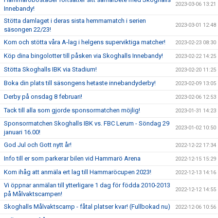
2023-03-06 13:21
Innebandy!
Stötta damlaget i deras sista hemmamatch i serien
2023-03-01 12:48
säsongen 22/23!
Kom och stötta våra A-lag i helgens superviktiga matcher!
2023-02-23 08:30
Köp dina bingolotter till påsken via Skoghalls Innebandy!
2023-02-22 14:25
Stötta Skoghalls IBK via Stadium!
2023-02-20 11:25
Boka din plats till säsongens hetaste innebandyderby!
2023-02-09 13:05
Derby på onsdag 8 februari!
2023-02-06 12:53
Tack till alla som gjorde sponsormatchen möjlig!
2023-01-31 14:23
Sponsormatchen Skoghalls IBK vs. FBC Lerum - Söndag 29
2023-01-02 10:50
januari 16.00!
God Jul och Gott nytt år!
2022-12-22 17:34
Info till er som parkerar bilen vid Hammarö Arena
2022-12-15 15:29
Kom ihåg att anmäla ert lag till Hammaröcupen 2023!
2022-12-13 14:16
Vi öppnar anmälan till ytterligare 1 dag för födda 2010-2013
2022-12-12 14:55
på Målvaktscampen!
Skoghalls Målvaktscamp - fåtal platser kvar! (Fullbokad nu)
2022-12-06 10:56