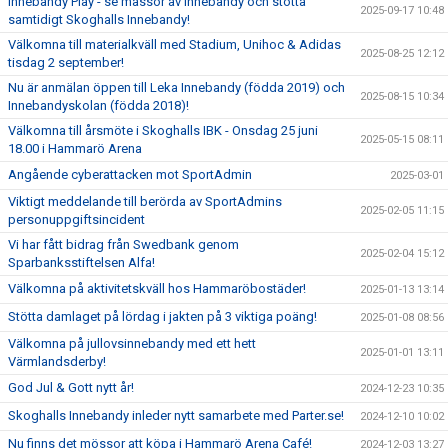
Innebandy Play - se massor av innebandy och stötta
2025-09-17 10:48
samtidigt Skoghalls Innebandy!
Välkomna till materialkväll med Stadium, Unihoc & Adidas
2025-08-25 12:12
tisdag 2 september!
Nu är anmälan öppen till Leka Innebandy (födda 2019) och
2025-08-15 10:34
Innebandyskolan (födda 2018)!
Välkomna till årsmöte i Skoghalls IBK - Onsdag 25 juni
2025-05-15 08:11
18.00 i Hammarö Arena
Angående cyberattacken mot SportAdmin
2025-03-01
Viktigt meddelande till berörda av SportAdmins
2025-02-05 11:15
personuppgiftsincident
Vi har fått bidrag från Swedbank genom
2025-02-04 15:12
Sparbanksstiftelsen Alfa!
Välkomna på aktivitetskväll hos Hammaröbostäder!
2025-01-13 13:14
Stötta damlaget på lördag i jakten på 3 viktiga poäng!
2025-01-08 08:56
Välkomna på jullovsinnebandy med ett hett
2025-01-01 13:11
Värmlandsderby!
God Jul & Gott nytt år!
2024-12-23 10:35
Skoghalls Innebandy inleder nytt samarbete med Parter.se!
2024-12-10 10:02
Nu finns det mössor att köpa i Hammarö Arena Café!
2024-12-03 13:27