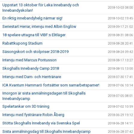
Uppstart 13 oktober för Leka Innebandy och
2018-10-03 08:00
Innebandyskolan!
En riktig innebandyhelg närmar sig!
2018-10-02 19:45
Seriestart Herrar, intervju med Albin Englöw
2018-09-17 21:02
18 spelare uttagna till VIBF:s Elitläger
2018-08-31 08:06
Rabattkupong Stadium
2018-08-28 20:41
Säsongskort och stolpriser 2018-2019
2018-08-24 09:42
Intervju med Marcus Pontusson
2018-08-17 13:27
Skoghalls Innebandy Camp 2018
2018-08-15 13:00
Intervju med Dam- och Herrtränare
2018-07-30 17:41
ICA Kvantum Hammarö fortsätter som samarbetsparner!
2018-07-06 10:14
Imorgon är sista anmälningsdagen till Skoghalls
2018-07-05 08:01
Innebandycamp
Spelartankar om 3D träning
2018-07-02 10:59
Intervju med fystränare Robin Åberg
2018-06-29 19:12
Stötta Skoghalls Innebandy via Svenska Spel
2018-06-28 14:11
Sista anmälningsdag till Skoghalls Innebandycamp
2018-06-28 07:42