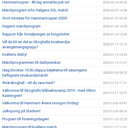
Hammaröcupen - 80 lag anmälda just nu!
2020-02-14 09:56
Matchprogram inför helgens SSL-match
2020-02-07 14:08
Stort intresse för Hammaröcupen 2020!
2020-01-31 09:30
Dagens matchprogram
2020-01-26 14:03
Rapport från försäljningen av bingolotter
2020-01-22 13:46
Vill du bli en del av Skoghalls Innebandys
2020-01-17 15:15
arrangemangsgrupp?
Kvällens derby!
2020-01-15 10:43
Matchprogrammen till derbyveckan
2020-01-13 15:47
Idag klockan 10.00 släpps biljetterna till säsongens
2020-01-03 08:23
häftigaste innebandymatch!
#viärskoghall - vill du vara med?
2019-12-14 17:21
Välkomna till Skoghalls Målvaktscamp 2019 - med Viktor
2019-12-11 10:57
Kastengren!
Välkomna till Hammarö Arena imorgon lördag!
2019-12-06 09:47
Julkupong på Stadium!
2019-12-04 08:14
Program till föreningsdagen!
2019-11-25 22:23
Matchprogram till kvällens match
2019-11-22 17:41