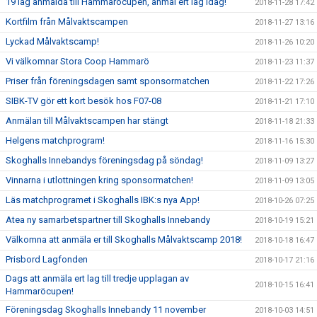
19 lag anmälda till Hammaröcupen, anmäl ert lag idag!
2018-11-28 17:42
Kortfilm från Målvaktscampen
2018-11-27 13:16
Lyckad Målvaktscamp!
2018-11-26 10:20
Vi välkomnar Stora Coop Hammarö
2018-11-23 11:37
Priser från föreningsdagen samt sponsormatchen
2018-11-22 17:26
SIBK-TV gör ett kort besök hos F07-08
2018-11-21 17:10
Anmälan till Målvaktscampen har stängt
2018-11-18 21:33
Helgens matchprogram!
2018-11-16 15:30
Skoghalls Innebandys föreningsdag på söndag!
2018-11-09 13:27
Vinnarna i utlottningen kring sponsormatchen!
2018-11-09 13:05
Läs matchprogramet i Skoghalls IBK:s nya App!
2018-10-26 07:25
Atea ny samarbetspartner till Skoghalls Innebandy
2018-10-19 15:21
Välkomna att anmäla er till Skoghalls Målvaktscamp 2018!
2018-10-18 16:47
Prisbord Lagfonden
2018-10-17 21:16
Dags att anmäla ert lag till tredje upplagan av
2018-10-15 16:41
Hammaröcupen!
Föreningsdag Skoghalls Innebandy 11 november
2018-10-03 14:51