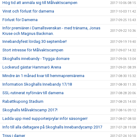
Hög tid att anmäla sig till Målvaktscampen
2017-10-06 08:15
Vinst och förlust för damerna
2017-10-03 11:42
Förlust för Damerna
2017-09-25 15:43
Inför premiären i Damallsvenskan - med tränarna, Jonas
2017-09-22 10:36
Kruse och Magnus Backman.
Innebandyfest lördag 30 september!
2017-09-19 19:40
Stort intresse för Målvaktscampen
2017-09-07 14:32
Skoghalls innebandy - Trygga domare
2017-09-06 13:04
Lockerud gästar Hammarö Arena
2017-09-01 08:39
Mindre än 1 månad kvar till hemmapremiärerna
2017-08-30 15:32
Information Skoghalls Innebandy 17/18
2017-08-30 11:35
SSL-rutinerat nyförvärv till damerna
2017-08-28 20:06
Rabattkupong Stadium
2017-08-25 14:00
Skoghalls Målvaktscamp 2017!
2017-08-16 09:12
Ladda upp med supporterprylar inför säsongen!
2017-08-07 08:50
Info till alla deltagare på Skoghalls Innebandycamp 2017
2017-07-28 19:08
Triss i damer
2017-07-24 10:10