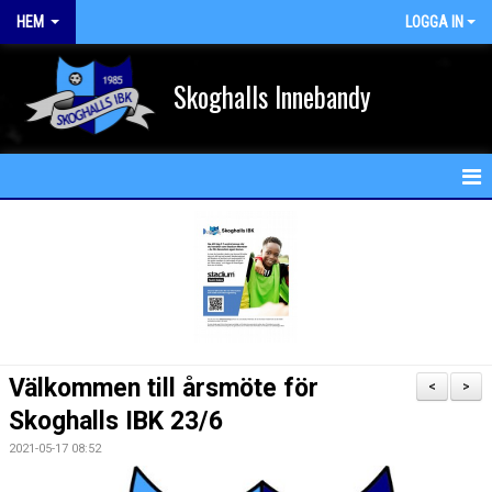
HEM
LOGGA IN
Skoghalls Innebandy
HEM
NYHETER
FÖRENINGEN
KALENDER
Välkommen till årsmöte för
<
>
MATCHER
Skoghalls IBK 23/6
2021-05-17 08:52
MEDLEM