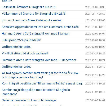
och 32!
Kallelse till årsmöte i Skoghalls IBK 23/6
2021-06-02 08:33
Välkommen till årsmöte för Skoghalls IBK 23/6
2021-05-17 08:52
Info om Hammarö Arena Café samt kansliet
2021-01-21 15:03
Kansliets öppettider samt info om Hammarö Arena Café
2021-01-05 13:18
Hammarö Arena Café stängt till och med 3 januari
2020-12-09 16:04
Julkupong 25 % på Stadium!
2020-12-09 10:57
Ordförande har ordet
2020-12-01 18:28
Vi vill bli störst, bäst och vackrast!
2020-11-27 18:22
Hammarö Arena Café stängt till och med 10 december
2020-11-13 10:21
Ordförande har ordet
2020-11-13 08:42
All tävlingsverksamhet samt träningar för födda år 2004
2020-11-12 14:29
och tidigare pausas från idag!
Kom ihåg att beställa din "Tillsammans T-shirt" senast idag!
2020-11-11 10:26
Kombinera julklappsköp med att stötta Skoghalls
2020-11-07 10:14
Innebandy!
Serierna pausade för Herr och Damlaget
2020-11-05 14:01