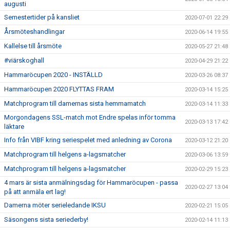
augusti
Semestertider på kansliet
2020-07-01 22:29
Årsmöteshandlingar
2020-06-14 19:55
Kallelse till årsmöte
2020-05-27 21:48
#viärskoghall
2020-04-29 21:22
Hammaröcupen 2020 - INSTÄLLD
2020-03-26 08:37
Hammaröcupen 2020 FLYTTAS FRAM
2020-03-14 15:25
Matchprogram till damernas sista hemmamatch
2020-03-14 11:33
Morgondagens SSL-match mot Endre spelas inför tomma
2020-03-13 17:42
läktare
Info från VIBF kring seriespelet med anledning av Corona
2020-03-12 21:20
Matchprogram till helgens a-lagsmatcher
2020-03-06 13:59
Matchprogram till helgens a-lagsmatcher
2020-02-29 15:23
4 mars är sista anmälningsdag för Hammaröcupen - passa
2020-02-27 13:04
på att anmäla ert lag!
Damerna möter serieledande IKSU
2020-02-21 15:05
Säsongens sista seriederby!
2020-02-14 11:13