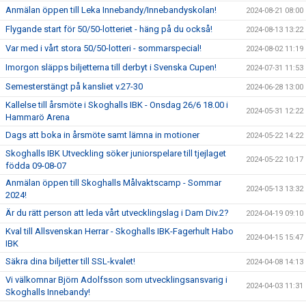
Anmälan öppen till Leka Innebandy/Innebandyskolan!
2024-08-21 08:00
Flygande start för 50/50-lotteriet - häng på du också!
2024-08-13 13:22
Var med i vårt stora 50/50-lotteri - sommarspecial!
2024-08-02 11:19
Imorgon släpps biljetterna till derbyt i Svenska Cupen!
2024-07-31 11:53
Semesterstängt på kansliet v.27-30
2024-06-28 13:00
Kallelse till årsmöte i Skoghalls IBK - Onsdag 26/6 18.00 i
2024-05-31 12:22
Hammarö Arena
Dags att boka in årsmöte samt lämna in motioner
2024-05-22 14:22
Skoghalls IBK Utveckling söker juniorspelare till tjejlaget
2024-05-22 10:17
födda 09-08-07
Anmälan öppen till Skoghalls Målvaktscamp - Sommar
2024-05-13 13:32
2024!
Är du rätt person att leda vårt utvecklingslag i Dam Div.2?
2024-04-19 09:10
Kval till Allsvenskan Herrar - Skoghalls IBK-Fagerhult Habo
2024-04-15 15:47
IBK
Säkra dina biljetter till SSL-kvalet!
2024-04-08 14:13
Vi välkomnar Björn Adolfsson som utvecklingsansvarig i
2024-04-03 11:31
Skoghalls Innebandy!