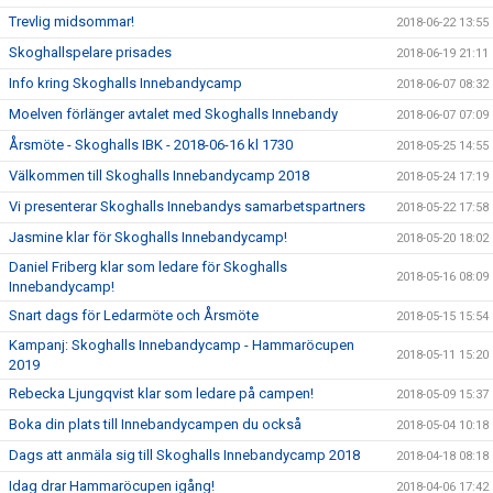
Trevlig midsommar!
2018-06-22 13:55
Skoghallspelare prisades
2018-06-19 21:11
Info kring Skoghalls Innebandycamp
2018-06-07 08:32
Moelven förlänger avtalet med Skoghalls Innebandy
2018-06-07 07:09
Årsmöte - Skoghalls IBK - 2018-06-16 kl 1730
2018-05-25 14:55
Välkommen till Skoghalls Innebandycamp 2018
2018-05-24 17:19
Vi presenterar Skoghalls Innebandys samarbetspartners
2018-05-22 17:58
Jasmine klar för Skoghalls Innebandycamp!
2018-05-20 18:02
Daniel Friberg klar som ledare för Skoghalls
2018-05-16 08:09
Innebandycamp!
Snart dags för Ledarmöte och Årsmöte
2018-05-15 15:54
Kampanj: Skoghalls Innebandycamp - Hammaröcupen
2018-05-11 15:20
2019
Rebecka Ljungqvist klar som ledare på campen!
2018-05-09 15:37
Boka din plats till Innebandycampen du också
2018-05-04 10:18
Dags att anmäla sig till Skoghalls Innebandycamp 2018
2018-04-18 08:18
Idag drar Hammaröcupen igång!
2018-04-06 17:42