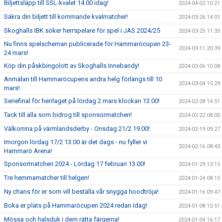
Biljettsläpp till SSL-kvalet 14.00 idag!
2024-04-02 10:21
Säkra din biljett till kommande kvalmatcher!
2024-03-26 14:01
Skoghalls IBK söker herrspelare för spel i JAS 2024/25
2024-03-25 11:35
Nu finns spelscheman publicerade för Hammaröcupen 23-
2024-03-11 20:39
24 mars!
Köp din påskbingolott av Skoghalls Innebandy!
2024-03-06 10:08
Anmälan till Hammaröcupens andra helg förlängs till 10
2024-03-04 15:29
mars!
Seriefinal för herrlaget på lördag 2 mars klockan 13.00!
2024-02-28 14:51
Tack till alla som bidrog till sponsormatchen!
2024-02-22 08:00
Välkomna på värmlandsderby - Onsdag 21/2 19.00!
2024-02-19 09:27
Imorgon lördag 17/2 13.00 är det dags - nu fyller vi
2024-02-16 08:43
Hammarö Arena!
Sponsormatchen 2024 - Lördag 17 februari 13.00!
2024-01-29 13:15
Tre hemmamatcher till helgen!
2024-01-24 08:15
Ny chans för er som vill beställa vår snygga hoodtröja!
2024-01-16 09:47
Boka er plats på Hammaröcupen 2024 redan idag!
2024-01-08 15:51
Mössa och halsduk i dem rätta färgerna!
2024-01-04 16:17