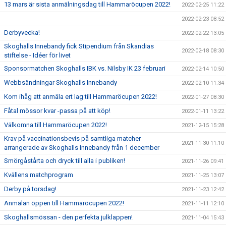
13 mars är sista anmälningsdag till Hammaröcupen 2022!
2022-02-25 11:22
2022-02-23 08:52
Derbyvecka!
2022-02-22 13:05
Skoghalls Innebandy fick Stipendium från Skandias
2022-02-18 08:30
stiftelse - Idéer för livet
Sponsormatchen Skoghalls IBK vs. Nilsby IK 23 februari
2022-02-14 10:50
Webbsändningar Skoghalls Innebandy
2022-02-10 11:34
Kom ihåg att anmäla ert lag till Hammaröcupen 2022!
2022-01-27 08:30
Fåtal mössor kvar -passa på att köp!
2022-01-11 13:22
Välkomna till Hammaröcupen 2022!
2021-12-15 15:28
Krav på vaccinationsbevis på samtliga matcher
2021-11-30 11:10
arrangerade av Skoghalls Innebandy från 1 december
Smörgåstårta och dryck till alla i publiken!
2021-11-26 09:41
Kvällens matchprogram
2021-11-25 13:07
Derby på torsdag!
2021-11-23 12:42
Anmälan öppen till Hammaröcupen 2022!
2021-11-11 12:10
Skoghallsmössan - den perfekta julklappen!
2021-11-04 15:43