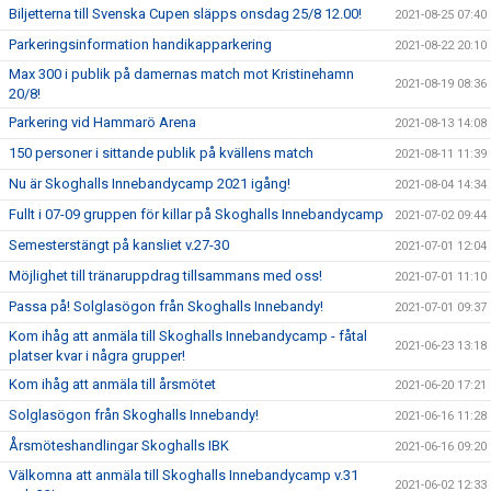
Biljetterna till Svenska Cupen släpps onsdag 25/8 12.00!
2021-08-25 07:40
Parkeringsinformation handikapparkering
2021-08-22 20:10
Max 300 i publik på damernas match mot Kristinehamn
2021-08-19 08:36
20/8!
Parkering vid Hammarö Arena
2021-08-13 14:08
150 personer i sittande publik på kvällens match
2021-08-11 11:39
Nu är Skoghalls Innebandycamp 2021 igång!
2021-08-04 14:34
Fullt i 07-09 gruppen för killar på Skoghalls Innebandycamp
2021-07-02 09:44
Semesterstängt på kansliet v.27-30
2021-07-01 12:04
Möjlighet till tränaruppdrag tillsammans med oss!
2021-07-01 11:10
Passa på! Solglasögon från Skoghalls Innebandy!
2021-07-01 09:37
Kom ihåg att anmäla till Skoghalls Innebandycamp - fåtal
2021-06-23 13:18
platser kvar i några grupper!
Kom ihåg att anmäla till årsmötet
2021-06-20 17:21
Solglasögon från Skoghalls Innebandy!
2021-06-16 11:28
Årsmöteshandlingar Skoghalls IBK
2021-06-16 09:20
Välkomna att anmäla till Skoghalls Innebandycamp v.31
2021-06-02 12:33