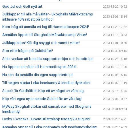
God Jul och Gott nytt år!
2023-12-22 10:22
Julklappen till alla målvakter - Skoghalls Målvaktscamp
2023-12-06 15:19
inklusive 40% rabatt på Unihoc!
Kom ihåg att anmäla ert lag till Hammaröcupen 2024!
2023-11-29 17:32
Anmälan öppen till Skoghalls Målvaktscamp Vinter!
2023-11-13 13:53
Julklappstips! Klä dig snyggt och varmt i vinter!
2023-11-01 10:30
Stor efterfrågan på Guldhäftet!
2023-10-30 09:15
Sista veckan att beställa supportertröjor och hoodtröja!
2023-10-23 14:18
Nu öppnar anmälan till Hammaröcupen 2024!
2023-10-10 11:00
Nu kan du beställa din egen supportertröja!
2023-10-03 15:15
Till helgen startar Leka Innebandy & Innebandyskolan!
2023-10-02 11:19
Succé för Guldhäftet! Köp ett av något av våra lag!
2023-09-18 14:25
Köp vårt egna nylanserade Guldhäfte av våra lag!
2023-09-04 10:57
MyWay Skoghall utökar sitt samarbete med Skoghalls
2023-08-31 09:54
Innebandy!
Derby i Svenska Cupen! Biljettsläpp tisdag 29 augusti!
2023-08-28 14:21
Anmälan öppen till Leka Innebandy och Innebandyskolan!
2023-08-25 14:09