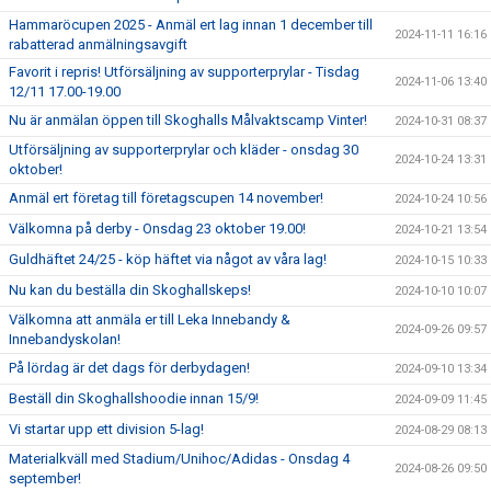
Hammaröcupen 2025 - Anmäl ert lag innan 1 december till
2024-11-11 16:16
rabatterad anmälningsavgift
Favorit i repris! Utförsäljning av supporterprylar - Tisdag
2024-11-06 13:40
12/11 17.00-19.00
Nu är anmälan öppen till Skoghalls Målvaktscamp Vinter!
2024-10-31 08:37
Utförsäljning av supporterprylar och kläder - onsdag 30
2024-10-24 13:31
oktober!
Anmäl ert företag till företagscupen 14 november!
2024-10-24 10:56
Välkomna på derby - Onsdag 23 oktober 19.00!
2024-10-21 13:54
Guldhäftet 24/25 - köp häftet via något av våra lag!
2024-10-15 10:33
Nu kan du beställa din Skoghallskeps!
2024-10-10 10:07
Välkomna att anmäla er till Leka Innebandy &
2024-09-26 09:57
Innebandyskolan!
På lördag är det dags för derbydagen!
2024-09-10 13:34
Beställ din Skoghallshoodie innan 15/9!
2024-09-09 11:45
Vi startar upp ett division 5-lag!
2024-08-29 08:13
Materialkväll med Stadium/Unihoc/Adidas - Onsdag 4
2024-08-26 09:50
september!