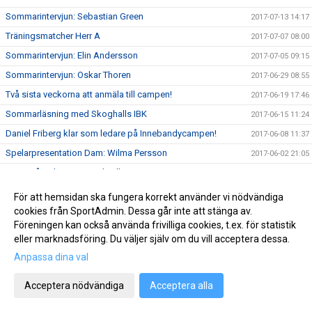
Sommarintervjun: Sebastian Green
2017-07-13 14:17
Träningsmatcher Herr A
2017-07-07 08:00
Sommarintervjun: Elin Andersson
2017-07-05 09:15
Sommarintervjun: Oskar Thoren
2017-06-29 08:55
Två sista veckorna att anmäla till campen!
2017-06-19 17:46
Sommarläsning med Skoghalls IBK
2017-06-15 11:24
Daniel Friberg klar som ledare på Innebandycampen!
2017-06-08 11:37
Spelarpresentation Dam: Wilma Persson
2017-06-02 21:05
Sista månaden att anmäla till campen!
2017-06-02 11:40
Spelarpresentation Dam: Rebecka Ljungqvist
2017-05-25 08:12
För att hemsidan ska fungera korrekt använder vi nödvändiga
cookies från SportAdmin. Dessa går inte att stänga av.
Jasmine ledare på Innebandycampen!
2017-05-22 19:42
Föreningen kan också använda frivilliga cookies, t.ex. för statistik
Spelarpresentation Dam: Linn Rutgersson
2017-05-21 17:46
eller marknadsföring. Du väljer själv om du vill acceptera dessa.
Vinnare av fri plats till campen är..
2017-05-19 13:02
Anpassa dina val
Sista chansen att vinna fri plats till campen..
2017-05-18 15:20
Acceptera nödvändiga
Acceptera alla
Fler ledare till Innebandycampen klara..
2017-05-17 12:13
Kom ihåg tävlingen om fri plats till Innebandycampen!
2017-05-16 22:13