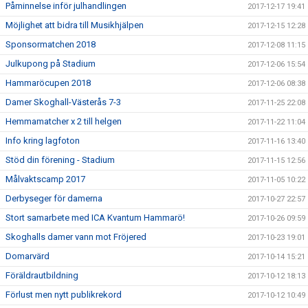
Påminnelse inför julhandlingen
2017-12-17 19:41
Möjlighet att bidra till Musikhjälpen
2017-12-15 12:28
Sponsormatchen 2018
2017-12-08 11:15
Julkupong på Stadium
2017-12-06 15:54
Hammaröcupen 2018
2017-12-06 08:38
Damer Skoghall-Västerås 7-3
2017-11-25 22:08
Hemmamatcher x 2 till helgen
2017-11-22 11:04
Info kring lagfoton
2017-11-16 13:40
Stöd din förening - Stadium
2017-11-15 12:56
Målvaktscamp 2017
2017-11-05 10:22
Derbyseger för damerna
2017-10-27 22:57
Stort samarbete med ICA Kvantum Hammarö!
2017-10-26 09:59
Skoghalls damer vann mot Fröjered
2017-10-23 19:01
Domarvärd
2017-10-14 15:21
Föräldrautbildning
2017-10-12 18:13
Förlust men nytt publikrekord
2017-10-12 10:49