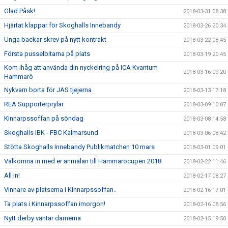
Glad Påsk!
2018-03-31 08:38
Hjärtat klappar för Skoghalls Innebandy
2018-03-26 20:34
Unga backar skrev på nytt kontrakt
2018-03-22 08:45
Första pusselbitarna på plats
2018-03-19 20:45
Kom ihåg att använda din nyckelring på ICA Kvantum
2018-03-16 09:20
Hammarö
Nykvarn borta för JAS tjejerna
2018-03-13 17:18
REA Supporterprylar
2018-03-09 10:07
Kinnarpssoffan på söndag
2018-03-08 14:58
Skoghalls IBK - FBC Kalmarsund
2018-03-06 08:42
Stötta Skoghalls Innebandy Publikmatchen 10 mars
2018-03-01 09:01
Välkomna in med er anmälan till Hammaröcupen 2018
2018-02-22 11:46
All in!
2018-02-17 08:27
Vinnare av platserna i Kinnarpssoffan..
2018-02-16 17:01
Ta plats i Kinnarpssoffan imorgon!
2018-02-16 08:56
Nytt derby väntar damerna
2018-02-15 19:50