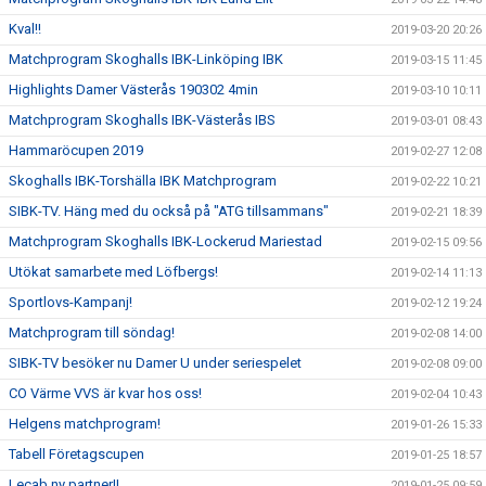
Kval!!
2019-03-20 20:26
Matchprogram Skoghalls IBK-Linköping IBK
2019-03-15 11:45
Highlights Damer Västerås 190302 4min
2019-03-10 10:11
Matchprogram Skoghalls IBK-Västerås IBS
2019-03-01 08:43
Hammaröcupen 2019
2019-02-27 12:08
Skoghalls IBK-Torshälla IBK Matchprogram
2019-02-22 10:21
SIBK-TV. Häng med du också på "ATG tillsammans"
2019-02-21 18:39
Matchprogram Skoghalls IBK-Lockerud Mariestad
2019-02-15 09:56
Utökat samarbete med Löfbergs!
2019-02-14 11:13
Sportlovs-Kampanj!
2019-02-12 19:24
Matchprogram till söndag!
2019-02-08 14:00
SIBK-TV besöker nu Damer U under seriespelet
2019-02-08 09:00
CO Värme VVS är kvar hos oss!
2019-02-04 10:43
Helgens matchprogram!
2019-01-26 15:33
Tabell Företagscupen
2019-01-25 18:57
Lecab ny partner!!
2019-01-25 09:59