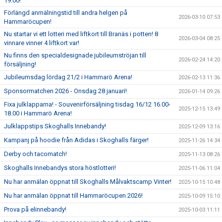
19.00!
Förlängd anmälningstid till andra helgen på
2026-03-10 07:53
Hammaröcupen!
Nu startar vi ett lotteri med liftkort till Branäs i potten! 8
2026-03-04 08:25
vinnare vinner 4 liftkort var!
Nu finns den specialdesignade jubileumströjan till
2026-02-24 14:20
försäljning!
Jubileumsdag lördag 21/2 i Hammarö Arena!
2026-02-13 11:36
Sponsormatchen 2026 - Onsdag 28 januari!
2026-01-14 09:26
Fixa julklapparna! - Souvenirförsäljning tisdag 16/12 16.00-
2025-12-15 13:49
18.00 i Hammarö Arena!
Julklappstips Skoghalls Innebandy!
2025-12-09 13:16
Kampanj på hoodie från Adidas i Skoghalls färger!
2025-11-26 14:34
Derby och tacomatch!
2025-11-13 08:26
Skoghalls Innebandys stora höstlotteri!
2025-11-06 11:04
Nu har anmälan öppnat till Skoghalls Målvaktscamp Vinter!
2025-10-15 10:48
Nu har anmälan öppnat till Hammaröcupen 2026!
2025-10-09 15:10
Prova på elinnebandy!
2025-10-03 11:11