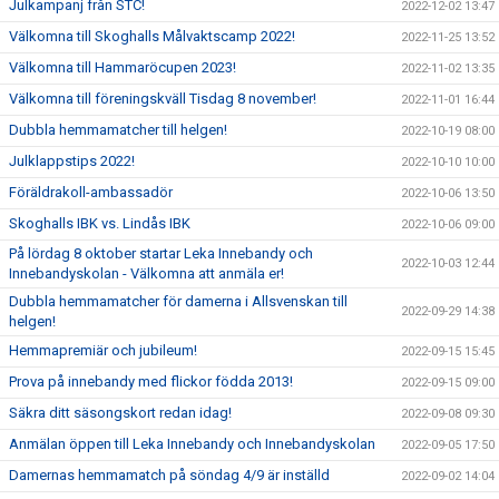
Julkampanj från STC!
2022-12-02 13:47
Välkomna till Skoghalls Målvaktscamp 2022!
2022-11-25 13:52
Välkomna till Hammaröcupen 2023!
2022-11-02 13:35
Välkomna till föreningskväll Tisdag 8 november!
2022-11-01 16:44
Dubbla hemmamatcher till helgen!
2022-10-19 08:00
Julklappstips 2022!
2022-10-10 10:00
Föräldrakoll-ambassadör
2022-10-06 13:50
Skoghalls IBK vs. Lindås IBK
2022-10-06 09:00
På lördag 8 oktober startar Leka Innebandy och
2022-10-03 12:44
Innebandyskolan - Välkomna att anmäla er!
Dubbla hemmamatcher för damerna i Allsvenskan till
2022-09-29 14:38
helgen!
Hemmapremiär och jubileum!
2022-09-15 15:45
Prova på innebandy med flickor födda 2013!
2022-09-15 09:00
Säkra ditt säsongskort redan idag!
2022-09-08 09:30
Anmälan öppen till Leka Innebandy och Innebandyskolan
2022-09-05 17:50
Damernas hemmamatch på söndag 4/9 är inställd
2022-09-02 14:04