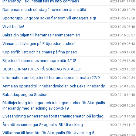
Innebandy Flex (Inställt tills ny info kommer)
2020-11-01 14:00
Damernas match söndag 1 november är inställd
2020-10-30 12:29
Sportgrupp Ungdom söker fler som vill engagera sig!
2020-10-25 12:50
Vi vill bli fler!
2020-10-23 08:40
Säkra din biljett till herrarnas hemmapremiär!
2020-10-16 08:37
Vinnarna i tävlingen på Fröjeredsmatchen!
2020-10-09 08:43
Köp soffbiljett och ha chans på fina priser!
2020-09-30 17:00
Biljetter till damernas hemmapremiär 4/10!
2020-09-29 15:30
OBS! HERRMATCHEN PÅ SÖNDAG INSTÄLLD!
2020-09-23 16:22
Information om biljetter till herrarnas premiärmatch 27/9!
2020-09-20 22:34
Anmälan öppnad till Innebandyskolan och Leka Innebandy!
2020-09-18 19:25
Rabattkupong på Stadium!
2020-09-10 14:48
Riktlinjer kring träningar och träningsmatcher för Skoghalls
2020-08-28 18:24
Innebandy med anledning av covid-19
Livesändning av herrarnas första träningsmatch på lördag!
2020-08-13 14:20
Årsmöteshandlingar Skoghalls IBK Utveckling
2020-07-29 11:17
Välkomna till årsmöte för Skoghalls IBK Utveckling 5
2020-07-08 16:54