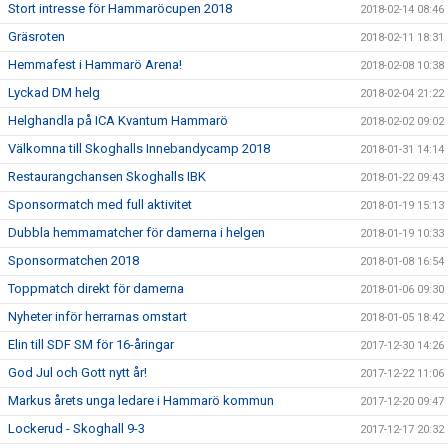
Stort intresse för Hammaröcupen 2018
2018-02-14 08:46
Gräsroten
2018-02-11 18:31
Hemmafest i Hammarö Arena!
2018-02-08 10:38
Lyckad DM helg
2018-02-04 21:22
Helghandla på ICA Kvantum Hammarö
2018-02-02 09:02
Välkomna till Skoghalls Innebandycamp 2018
2018-01-31 14:14
Restaurangchansen Skoghalls IBK
2018-01-22 09:43
Sponsormatch med full aktivitet
2018-01-19 15:13
Dubbla hemmamatcher för damerna i helgen
2018-01-19 10:33
Sponsormatchen 2018
2018-01-08 16:54
Toppmatch direkt för damerna
2018-01-06 09:30
Nyheter inför herrarnas omstart
2018-01-05 18:42
Elin till SDF SM för 16-åringar
2017-12-30 14:26
God Jul och Gott nytt år!
2017-12-22 11:06
Markus årets unga ledare i Hammarö kommun
2017-12-20 09:47
Lockerud - Skoghall 9-3
2017-12-17 20:32