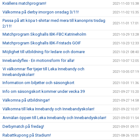
Kvällens matchprogram!
2021-11-03 15:38
Välkomna på derby imorgon onsdag 3/11!
2021-11-02 15:35
Passa på att köpa t-shirtar med mera till kanonpris tisdag
2021-11-01 17:01
2/11!
Matchprogram Skoghalls IBK-FBC Katrineholm
2021-10-29 13:28
Matchprogram Skoghalls IBK-Fristads GOIF
2021-10-23 12:33
Möjlighet till utbildning för ledare och domare
2021-10-21 08:40
Innebandyflex - En motionsform för alla!
2021-10-07 12:05
Vi välkomnar fler tjejer till Leka Innebandy och
2021-10-05 07:19
Innebandyskolan!
Information om biljetter och säsongkort
2021-10-01 11:36
Info om säsongskort kommer under vecka 39
2021-09-27 15:20
Välkomna på utbildningar!
2021-09-27 14:58
Välkomna till leka Innebandy och Innebandyskolan!
2021-09-22 10:07
Anmälan öppen till Leka Innebandy och Innebandyskolan!
2021-09-03 11:54
Derbymatch på fredag!
2021-09-01 09:11
Rabattkupong på Stadium!
2021-08-26 10:01