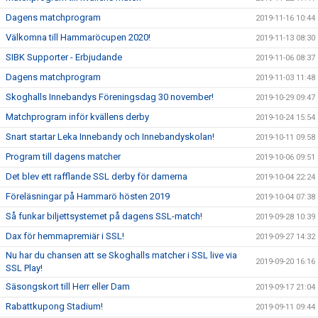
Dagens matchprogram
2019-11-16 10:44
Välkomna till Hammaröcupen 2020!
2019-11-13 08:30
SIBK Supporter - Erbjudande
2019-11-06 08:37
Dagens matchprogram
2019-11-03 11:48
Skoghalls Innebandys Föreningsdag 30 november!
2019-10-29 09:47
Matchprogram inför kvällens derby
2019-10-24 15:54
Snart startar Leka Innebandy och Innebandyskolan!
2019-10-11 09:58
Program till dagens matcher
2019-10-06 09:51
Det blev ett rafflande SSL derby för damerna
2019-10-04 22:24
Föreläsningar på Hammarö hösten 2019
2019-10-04 07:38
Så funkar biljettsystemet på dagens SSL-match!
2019-09-28 10:39
Dax för hemmapremiär i SSL!
2019-09-27 14:32
Nu har du chansen att se Skoghalls matcher i SSL live via
2019-09-20 16:16
SSL Play!
Säsongskort till Herr eller Dam
2019-09-17 21:04
Rabattkupong Stadium!
2019-09-11 09:44