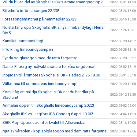
Vill du bli en del av Skoghalls IBK:s arrangemangsgrupp?
2022-08-31 14:33
Biljettinfo inför säsongen 22/23!
2022-08-26 18:00
Försäsongsmatcher på hemmaplan 22/23!
2022-08-16 15:30
Nu startar vi upp Skoghalls IBK:s nya innebandylag i Herrar
2022-07-24 15:31
Div.5
Kansliet sommarstängt
2022-06-28 14:12
Info kring Innebandycampen
2022-06-28 11:10
Fynda solglasögon med de rätta färgerna!
2022-06-28 08:27
Daniel Friberg ny målvaktstränare för våra ungdomar!
2022-06-02 15:19
Inbjudan till årsmöte i Skoghalls IBK - Tisdag 21/6 18.00
2022-05-31 08:10
Välkomna till sommarens innebandycamp!
2022-05-20 10:08
Kom ihåg att stödja Skoghalls IBK när du handlar på
2022-05-12 13:30
Stadium!
Anmälan öppen till Skoghalls Innebandycamp 2022!
2022-05-02 09:04
Skoghalls IBK vs. Hagfors IBS Onsdag 6 april 19.00!
2022-04-04 11:53
SIBK Play: Uppsnack inför kvalet till Allsvenskan
2022-03-16 10:00
Njut av vårsolen - köp solglasögon med dem rätta färgerna!
2022-03-07 12:56