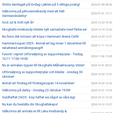
Stötta damlaget på lördag i jakten på 3 viktiga poäng!
2025-01-08 08:56
Välkomna på jullovsinnebandy med ett hett
2025-01-01 13:11
Värmlandsderby!
God Jul & Gott nytt år!
2024-12-23 10:35
Skoghalls Innebandy inleder nytt samarbete med Parter.se!
2024-12-10 10:02
Nu finns det mössor att köpa i Hammarö Arena Café!
2024-12-03 13:27
Hammaröcupen 2025 - Anmäl ert lag innan 1 december till
2024-11-11 16:16
rabatterad anmälningsavgift
Favorit i repris! Utförsäljning av supporterprylar - Tisdag
2024-11-06 13:40
12/11 17.00-19.00
Nu är anmälan öppen till Skoghalls Målvaktscamp Vinter!
2024-10-31 08:37
Utförsäljning av supporterprylar och kläder - onsdag 30
2024-10-24 13:31
oktober!
Anmäl ert företag till företagscupen 14 november!
2024-10-24 10:56
Välkomna på derby - Onsdag 23 oktober 19.00!
2024-10-21 13:54
Guldhäftet 24/25 - köp häftet via något av våra lag!
2024-10-15 10:33
Nu kan du beställa din Skoghallskeps!
2024-10-10 10:07
Välkomna att anmäla er till Leka Innebandy &