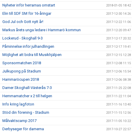
Nyheter inför herrarnas omstart
2018-01-05 18:42
Elin till SDF SM för 16-åringar
2017-12-30 14:26
God Jul och Gott nytt år!
2017-12-22 11:06
Markus årets unga ledare i Hammarö kommun
2017-12-20 09:47
Lockerud - Skoghall 9-3
2017-12-17 20:32
Påminnelse inför julhandlingen
2017-12-17 19:41
Möjlighet att bidra till Musikhjälpen
2017-12-15 12:28
Sponsormatchen 2018
2017-12-08 11:15
Julkupong på Stadium
2017-12-06 15:54
Hammaröcupen 2018
2017-12-06 08:38
Damer Skoghall-Västerås 7-3
2017-11-25 22:08
Hemmamatcher x 2 till helgen
2017-11-22 11:04
Info kring lagfoton
2017-11-16 13:40
Stöd din förening - Stadium
2017-11-15 12:56
Målvaktscamp 2017
2017-11-05 10:22
Derbyseger för damerna
2017-10-27 22:57