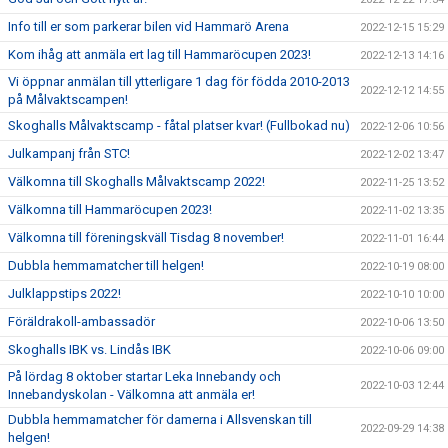
Info till er som parkerar bilen vid Hammarö Arena
2022-12-15 15:29
Kom ihåg att anmäla ert lag till Hammaröcupen 2023!
2022-12-13 14:16
Vi öppnar anmälan till ytterligare 1 dag för födda 2010-2013
2022-12-12 14:55
på Målvaktscampen!
Skoghalls Målvaktscamp - fåtal platser kvar! (Fullbokad nu)
2022-12-06 10:56
Julkampanj från STC!
2022-12-02 13:47
Välkomna till Skoghalls Målvaktscamp 2022!
2022-11-25 13:52
Välkomna till Hammaröcupen 2023!
2022-11-02 13:35
Välkomna till föreningskväll Tisdag 8 november!
2022-11-01 16:44
Dubbla hemmamatcher till helgen!
2022-10-19 08:00
Julklappstips 2022!
2022-10-10 10:00
Föräldrakoll-ambassadör
2022-10-06 13:50
Skoghalls IBK vs. Lindås IBK
2022-10-06 09:00
På lördag 8 oktober startar Leka Innebandy och
2022-10-03 12:44
Innebandyskolan - Välkomna att anmäla er!
Dubbla hemmamatcher för damerna i Allsvenskan till
2022-09-29 14:38
helgen!