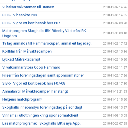
Vi hälsar välkommen till Branäs!
2018-12-07 14:26
SIBK-TV besökte P09
2018-12-05 14:35
SIBK-TV gör ett kort besök hos P07
2018-12-02 09:20
Matchprogram Skoghalls IBK-Rönnby Västerås IBK
2018-11-30 09:10
Ungdom
19 lag anmälda till Hammaröcupen, anmäl ert lag idag!
2018-11-28 17:42
Kortfilm från Målvaktscampen
2018-11-27 13:16
Lyckad Målvaktscamp!
2018-11-26 10:20
Vi välkomnar Stora Coop Hammarö
2018-11-23 11:37
Priser från föreningsdagen samt sponsormatchen
2018-11-22 17:26
SIBK-TV gör ett kort besök hos F07-08
2018-11-21 17:10
Anmälan till Målvaktscampen har stängt
2018-11-18 21:33
Helgens matchprogram!
2018-11-16 15:30
Skoghalls Innebandys föreningsdag på söndag!
2018-11-09 13:27
Vinnarna i utlottningen kring sponsormatchen!
2018-11-09 13:05
Läs matchprogramet i Skoghalls IBK:s nya App!
2018-10-26 07:25