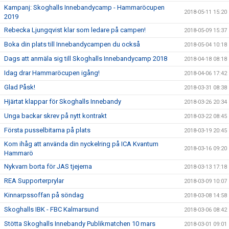
Kampanj: Skoghalls Innebandycamp - Hammaröcupen
2018-05-11 15:20
2019
Rebecka Ljungqvist klar som ledare på campen!
2018-05-09 15:37
Boka din plats till Innebandycampen du också
2018-05-04 10:18
Dags att anmäla sig till Skoghalls Innebandycamp 2018
2018-04-18 08:18
Idag drar Hammaröcupen igång!
2018-04-06 17:42
Glad Påsk!
2018-03-31 08:38
Hjärtat klappar för Skoghalls Innebandy
2018-03-26 20:34
Unga backar skrev på nytt kontrakt
2018-03-22 08:45
Första pusselbitarna på plats
2018-03-19 20:45
Kom ihåg att använda din nyckelring på ICA Kvantum
2018-03-16 09:20
Hammarö
Nykvarn borta för JAS tjejerna
2018-03-13 17:18
REA Supporterprylar
2018-03-09 10:07
Kinnarpssoffan på söndag
2018-03-08 14:58
Skoghalls IBK - FBC Kalmarsund
2018-03-06 08:42
Stötta Skoghalls Innebandy Publikmatchen 10 mars
2018-03-01 09:01