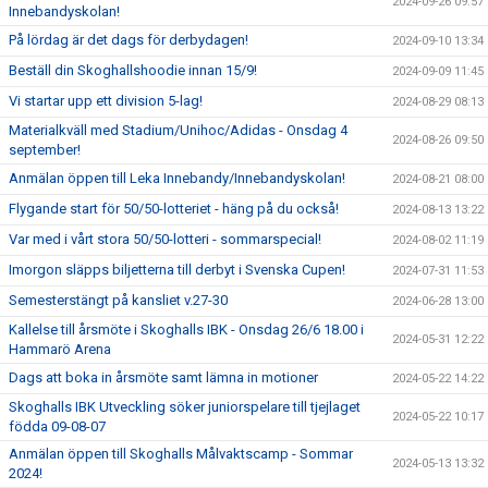
2024-09-26 09:57
Innebandyskolan!
På lördag är det dags för derbydagen!
2024-09-10 13:34
Beställ din Skoghallshoodie innan 15/9!
2024-09-09 11:45
Vi startar upp ett division 5-lag!
2024-08-29 08:13
Materialkväll med Stadium/Unihoc/Adidas - Onsdag 4
2024-08-26 09:50
september!
Anmälan öppen till Leka Innebandy/Innebandyskolan!
2024-08-21 08:00
Flygande start för 50/50-lotteriet - häng på du också!
2024-08-13 13:22
Var med i vårt stora 50/50-lotteri - sommarspecial!
2024-08-02 11:19
Imorgon släpps biljetterna till derbyt i Svenska Cupen!
2024-07-31 11:53
Semesterstängt på kansliet v.27-30
2024-06-28 13:00
Kallelse till årsmöte i Skoghalls IBK - Onsdag 26/6 18.00 i
2024-05-31 12:22
Hammarö Arena
Dags att boka in årsmöte samt lämna in motioner
2024-05-22 14:22
Skoghalls IBK Utveckling söker juniorspelare till tjejlaget
2024-05-22 10:17
födda 09-08-07
Anmälan öppen till Skoghalls Målvaktscamp - Sommar
2024-05-13 13:32
2024!