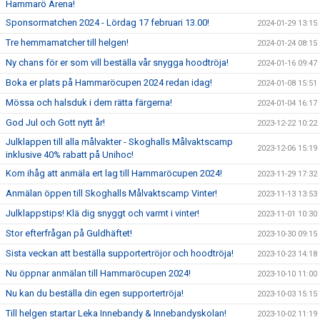
Hammarö Arena!
Sponsormatchen 2024 - Lördag 17 februari 13.00!
2024-01-29 13:15
Tre hemmamatcher till helgen!
2024-01-24 08:15
Ny chans för er som vill beställa vår snygga hoodtröja!
2024-01-16 09:47
Boka er plats på Hammaröcupen 2024 redan idag!
2024-01-08 15:51
Mössa och halsduk i dem rätta färgerna!
2024-01-04 16:17
God Jul och Gott nytt år!
2023-12-22 10:22
Julklappen till alla målvakter - Skoghalls Målvaktscamp
2023-12-06 15:19
inklusive 40% rabatt på Unihoc!
Kom ihåg att anmäla ert lag till Hammaröcupen 2024!
2023-11-29 17:32
Anmälan öppen till Skoghalls Målvaktscamp Vinter!
2023-11-13 13:53
Julklappstips! Klä dig snyggt och varmt i vinter!
2023-11-01 10:30
Stor efterfrågan på Guldhäftet!
2023-10-30 09:15
Sista veckan att beställa supportertröjor och hoodtröja!
2023-10-23 14:18
Nu öppnar anmälan till Hammaröcupen 2024!
2023-10-10 11:00
Nu kan du beställa din egen supportertröja!
2023-10-03 15:15
Till helgen startar Leka Innebandy & Innebandyskolan!
2023-10-02 11:19