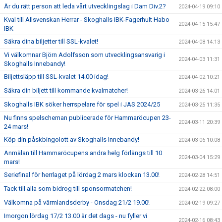
Är du rätt person att leda vårt utvecklingslag i Dam Div.2?
2024-04-19 09:10
Kval till Allsvenskan Herrar - Skoghalls IBK-Fagerhult Habo
2024-04-15 15:47
IBK
Säkra dina biljetter till SSL-kvalet!
2024-04-08 14:13
Vi välkomnar Björn Adolfsson som utvecklingsansvarig i
2024-04-03 11:31
Skoghalls Innebandy!
Biljettsläpp till SSL-kvalet 14.00 idag!
2024-04-02 10:21
Säkra din biljett till kommande kvalmatcher!
2024-03-26 14:01
Skoghalls IBK söker herrspelare för spel i JAS 2024/25
2024-03-25 11:35
Nu finns spelscheman publicerade för Hammaröcupen 23-
2024-03-11 20:39
24 mars!
Köp din påskbingolott av Skoghalls Innebandy!
2024-03-06 10:08
Anmälan till Hammaröcupens andra helg förlängs till 10
2024-03-04 15:29
mars!
Seriefinal för herrlaget på lördag 2 mars klockan 13.00!
2024-02-28 14:51
Tack till alla som bidrog till sponsormatchen!
2024-02-22 08:00
Välkomna på värmlandsderby - Onsdag 21/2 19.00!
2024-02-19 09:27
Imorgon lördag 17/2 13.00 är det dags - nu fyller vi
2024-02-16 08:43