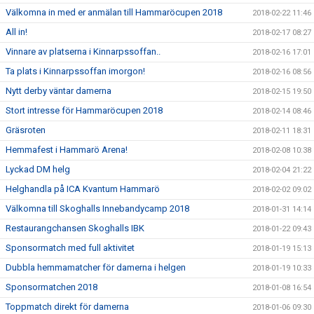
Välkomna in med er anmälan till Hammaröcupen 2018
2018-02-22 11:46
All in!
2018-02-17 08:27
Vinnare av platserna i Kinnarpssoffan..
2018-02-16 17:01
Ta plats i Kinnarpssoffan imorgon!
2018-02-16 08:56
Nytt derby väntar damerna
2018-02-15 19:50
Stort intresse för Hammaröcupen 2018
2018-02-14 08:46
Gräsroten
2018-02-11 18:31
Hemmafest i Hammarö Arena!
2018-02-08 10:38
Lyckad DM helg
2018-02-04 21:22
Helghandla på ICA Kvantum Hammarö
2018-02-02 09:02
Välkomna till Skoghalls Innebandycamp 2018
2018-01-31 14:14
Restaurangchansen Skoghalls IBK
2018-01-22 09:43
Sponsormatch med full aktivitet
2018-01-19 15:13
Dubbla hemmamatcher för damerna i helgen
2018-01-19 10:33
Sponsormatchen 2018
2018-01-08 16:54
Toppmatch direkt för damerna
2018-01-06 09:30