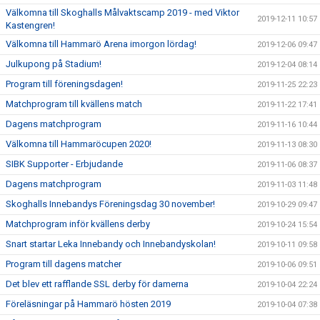
Välkomna till Skoghalls Målvaktscamp 2019 - med Viktor
2019-12-11 10:57
Kastengren!
Välkomna till Hammarö Arena imorgon lördag!
2019-12-06 09:47
Julkupong på Stadium!
2019-12-04 08:14
Program till föreningsdagen!
2019-11-25 22:23
Matchprogram till kvällens match
2019-11-22 17:41
Dagens matchprogram
2019-11-16 10:44
Välkomna till Hammaröcupen 2020!
2019-11-13 08:30
SIBK Supporter - Erbjudande
2019-11-06 08:37
Dagens matchprogram
2019-11-03 11:48
Skoghalls Innebandys Föreningsdag 30 november!
2019-10-29 09:47
Matchprogram inför kvällens derby
2019-10-24 15:54
Snart startar Leka Innebandy och Innebandyskolan!
2019-10-11 09:58
Program till dagens matcher
2019-10-06 09:51
Det blev ett rafflande SSL derby för damerna
2019-10-04 22:24
Föreläsningar på Hammarö hösten 2019
2019-10-04 07:38