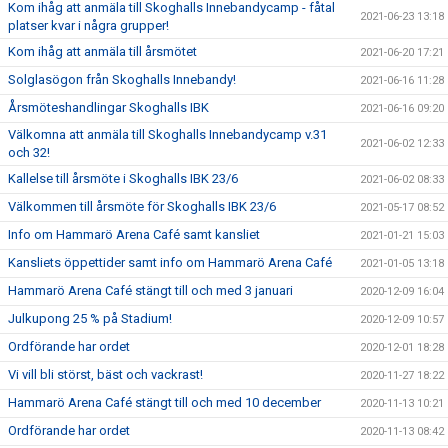
Kom ihåg att anmäla till Skoghalls Innebandycamp - fåtal
2021-06-23 13:18
platser kvar i några grupper!
Kom ihåg att anmäla till årsmötet
2021-06-20 17:21
Solglasögon från Skoghalls Innebandy!
2021-06-16 11:28
Årsmöteshandlingar Skoghalls IBK
2021-06-16 09:20
Välkomna att anmäla till Skoghalls Innebandycamp v.31
2021-06-02 12:33
och 32!
Kallelse till årsmöte i Skoghalls IBK 23/6
2021-06-02 08:33
Välkommen till årsmöte för Skoghalls IBK 23/6
2021-05-17 08:52
Info om Hammarö Arena Café samt kansliet
2021-01-21 15:03
Kansliets öppettider samt info om Hammarö Arena Café
2021-01-05 13:18
Hammarö Arena Café stängt till och med 3 januari
2020-12-09 16:04
Julkupong 25 % på Stadium!
2020-12-09 10:57
Ordförande har ordet
2020-12-01 18:28
Vi vill bli störst, bäst och vackrast!
2020-11-27 18:22
Hammarö Arena Café stängt till och med 10 december
2020-11-13 10:21
Ordförande har ordet
2020-11-13 08:42