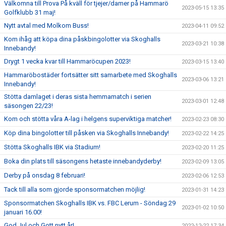
Välkomna till Prova På kväll för tjejer/damer på Hammarö
2023-05-15 13:35
Golfklubb 31 maj!
Nytt avtal med Molkom Buss!
2023-04-11 09:52
Kom ihåg att köpa dina påskbingolotter via Skoghalls
2023-03-21 10:38
Innebandy!
Drygt 1 vecka kvar till Hammaröcupen 2023!
2023-03-15 13:40
Hammaröbostäder fortsätter sitt samarbete med Skoghalls
2023-03-06 13:21
Innebandy!
Stötta damlaget i deras sista hemmamatch i serien
2023-03-01 12:48
säsongen 22/23!
Kom och stötta våra A-lag i helgens superviktiga matcher!
2023-02-23 08:30
Köp dina bingolotter till påsken via Skoghalls Innebandy!
2023-02-22 14:25
Stötta Skoghalls IBK via Stadium!
2023-02-20 11:25
Boka din plats till säsongens hetaste innebandyderby!
2023-02-09 13:05
Derby på onsdag 8 februari!
2023-02-06 12:53
Tack till alla som gjorde sponsormatchen möjlig!
2023-01-31 14:23
Sponsormatchen Skoghalls IBK vs. FBC Lerum - Söndag 29
2023-01-02 10:50
januari 16.00!
God Jul och Gott nytt år!
2022-12-22 17:34