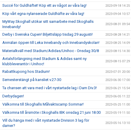
Succé för Guldhäftet! Köp ett av något av våra lag!
2023-09-18 14:25
Köp vårt egna nylanserade Guldhäfte av våra lag!
2023-09-04 10:57
MyWay Skoghall utökar sitt samarbete med Skoghalls
2023-08-31 09:54
Innebandy!
Derby i Svenska Cupen! Biljettsläpp tisdag 29 augusti!
2023-08-28 14:21
Anmälan öppen till Leka Innebandy och Innebandyskolan!
2023-08-25 14:09
Materialkväll med Stadium/Adidas/Unihoc - Onsdag 30/8
2023-08-15 14:30
Avtalsförlängning med Stadium & Adidas samt ny
2023-08-15 07:29
klubbleverantör i Unihoc!
Rabattkupong hos Stadium!
2023-07-31 20:00
Semesterstängt på kansliet v.27-30
2023-06-30 17:00
Ta chansen att vara med i vårt nystartade lag i Dam Div.3!
2023-06-21 15:54
Derbydagen!
2023-06-05 11:22
Välkomna till Skoghalls Målvaktscamp Sommar!
2023-05-25 11:00
Välkomna till årsmöte i Skoghalls IBK onsdag 21 juni 18.00
2023-05-19 11:50
Vill du hänga med i vårt nystartade Division 3 lag för
2023-05-16 13:10
damer?