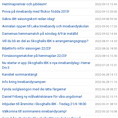
Hemmapremiär och jubileum!
2022-09-15 15:45
Prova på innebandy med flickor födda 2013!
2022-09-15 09:00
Säkra ditt säsongskort redan idag!
2022-09-08 09:30
Anmälan öppen till Leka Innebandy och Innebandyskolan
2022-09-05 17:50
Damernas hemmamatch på söndag 4/9 är inställd
2022-09-02 14:04
Vill du bli en del av Skoghalls IBK:s arrangemangsgrupp?
2022-08-31 14:33
Biljettinfo inför säsongen 22/23!
2022-08-26 18:00
Försäsongsmatcher på hemmaplan 22/23!
2022-08-16 15:30
Nu startar vi upp Skoghalls IBK:s nya innebandylag i Herrar
2022-07-24 15:31
Div.5
Kansliet sommarstängt
2022-06-28 14:12
Info kring Innebandycampen
2022-06-28 11:10
Fynda solglasögon med de rätta färgerna!
2022-06-28 08:27
Daniel Friberg ny målvaktstränare för våra ungdomar!
2022-06-02 15:19
Inbjudan till årsmöte i Skoghalls IBK - Tisdag 21/6 18.00
2022-05-31 08:10
Välkomna till sommarens innebandycamp!
2022-05-20 10:08