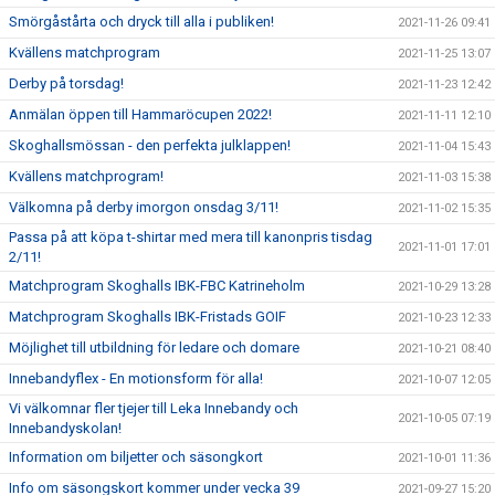
Smörgåstårta och dryck till alla i publiken!
2021-11-26 09:41
Kvällens matchprogram
2021-11-25 13:07
Derby på torsdag!
2021-11-23 12:42
Anmälan öppen till Hammaröcupen 2022!
2021-11-11 12:10
Skoghallsmössan - den perfekta julklappen!
2021-11-04 15:43
Kvällens matchprogram!
2021-11-03 15:38
Välkomna på derby imorgon onsdag 3/11!
2021-11-02 15:35
Passa på att köpa t-shirtar med mera till kanonpris tisdag
2021-11-01 17:01
2/11!
Matchprogram Skoghalls IBK-FBC Katrineholm
2021-10-29 13:28
Matchprogram Skoghalls IBK-Fristads GOIF
2021-10-23 12:33
Möjlighet till utbildning för ledare och domare
2021-10-21 08:40
Innebandyflex - En motionsform för alla!
2021-10-07 12:05
Vi välkomnar fler tjejer till Leka Innebandy och
2021-10-05 07:19
Innebandyskolan!
Information om biljetter och säsongkort
2021-10-01 11:36
Info om säsongskort kommer under vecka 39
2021-09-27 15:20