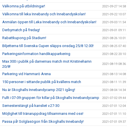
Välkomna på utbildningar!
2021-09-27 14:58
Välkomna till leka Innebandy och Innebandyskolan!
2021-09-22 10:07
Anmälan öppen till Leka Innebandy och Innebandyskolan!
2021-09-03 11:54
Derbymatch på fredag!
2021-09-01 09:11
Rabattkupong på Stadium!
2021-08-26 10:01
Biljetterna till Svenska Cupen släpps onsdag 25/8 12.00!
2021-08-25 07:40
Parkeringsinformation handikapparkering
2021-08-22 20:10
Max 300 i publik på damernas match mot Kristinehamn
2021-08-19 08:36
20/8!
Parkering vid Hammarö Arena
2021-08-13 14:08
150 personer i sittande publik på kvällens match
2021-08-11 11:39
Nu är Skoghalls Innebandycamp 2021 igång!
2021-08-04 14:34
Fullt i 07-09 gruppen för killar på Skoghalls Innebandycamp
2021-07-02 09:44
Semesterstängt på kansliet v.27-30
2021-07-01 12:04
Möjlighet till tränaruppdrag tillsammans med oss!
2021-07-01 11:10
Passa på! Solglasögon från Skoghalls Innebandy!
2021-07-01 09:37