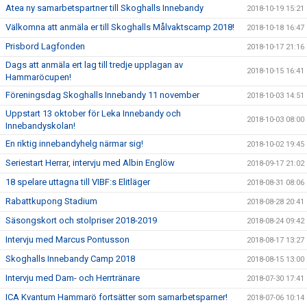
Atea ny samarbetspartner till Skoghalls Innebandy
2018-10-19 15:21
Välkomna att anmäla er till Skoghalls Målvaktscamp 2018!
2018-10-18 16:47
Prisbord Lagfonden
2018-10-17 21:16
Dags att anmäla ert lag till tredje upplagan av
2018-10-15 16:41
Hammaröcupen!
Föreningsdag Skoghalls Innebandy 11 november
2018-10-03 14:51
Uppstart 13 oktober för Leka Innebandy och
2018-10-03 08:00
Innebandyskolan!
En riktig innebandyhelg närmar sig!
2018-10-02 19:45
Seriestart Herrar, intervju med Albin Englöw
2018-09-17 21:02
18 spelare uttagna till VIBF:s Elitläger
2018-08-31 08:06
Rabattkupong Stadium
2018-08-28 20:41
Säsongskort och stolpriser 2018-2019
2018-08-24 09:42
Intervju med Marcus Pontusson
2018-08-17 13:27
Skoghalls Innebandy Camp 2018
2018-08-15 13:00
Intervju med Dam- och Herrtränare
2018-07-30 17:41
ICA Kvantum Hammarö fortsätter som samarbetsparner!
2018-07-06 10:14