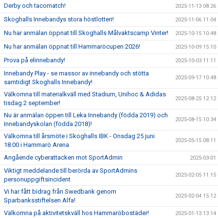
Derby och tacomatch!
2025-11-13 08:26
Skoghalls Innebandys stora höstlotteri!
2025-11-06 11:04
Nu har anmälan öppnat till Skoghalls Målvaktscamp Vinter!
2025-10-15 10:48
Nu har anmälan öppnat till Hammaröcupen 2026!
2025-10-09 15:10
Prova på elinnebandy!
2025-10-03 11:11
Innebandy Play - se massor av innebandy och stötta
2025-09-17 10:48
samtidigt Skoghalls Innebandy!
Välkomna till materialkväll med Stadium, Unihoc & Adidas
2025-08-25 12:12
tisdag 2 september!
Nu är anmälan öppen till Leka Innebandy (födda 2019) och
2025-08-15 10:34
Innebandyskolan (födda 2018)!
Välkomna till årsmöte i Skoghalls IBK - Onsdag 25 juni
2025-05-15 08:11
18.00 i Hammarö Arena
Angående cyberattacken mot SportAdmin
2025-03-01
Viktigt meddelande till berörda av SportAdmins
2025-02-05 11:15
personuppgiftsincident
Vi har fått bidrag från Swedbank genom
2025-02-04 15:12
Sparbanksstiftelsen Alfa!
Välkomna på aktivitetskväll hos Hammaröbostäder!
2025-01-13 13:14