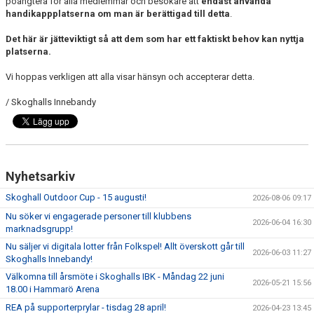
poängtera för alla medlemmar och besökare att
endast använda
SOUVENIRER
handikappplatserna om man är berättigad till detta
.
Det här är jätteviktigt så att dem som har ett faktiskt behov kan nyttja
KONTAKTA OSS
platserna.
KONTAKTUPPGIFTER VÅRA LAG
Vi hoppas verkligen att alla visar hänsyn och accepterar detta.
/ Skoghalls Innebandy
Nyhetsarkiv
Skoghall Outdoor Cup - 15 augusti!
2026-08-06 09:17
Nu söker vi engagerade personer till klubbens
2026-06-04 16:30
marknadsgrupp!
Nu säljer vi digitala lotter från Folkspel! Allt överskott går till
2026-06-03 11:27
Skoghalls Innebandy!
Välkomna till årsmöte i Skoghalls IBK - Måndag 22 juni
2026-05-21 15:56
18.00 i Hammarö Arena
REA på supporterprylar - tisdag 28 april!
2026-04-23 13:45