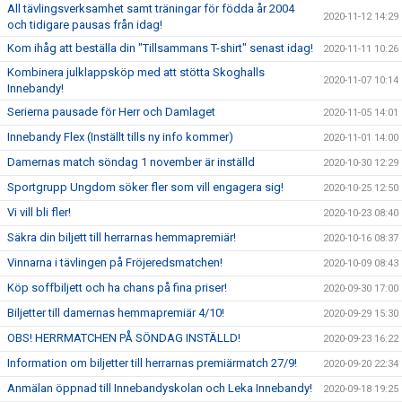
All tävlingsverksamhet samt träningar för födda år 2004
2020-11-12 14:29
och tidigare pausas från idag!
Kom ihåg att beställa din "Tillsammans T-shirt" senast idag!
2020-11-11 10:26
Kombinera julklappsköp med att stötta Skoghalls
2020-11-07 10:14
Innebandy!
Serierna pausade för Herr och Damlaget
2020-11-05 14:01
Innebandy Flex (Inställt tills ny info kommer)
2020-11-01 14:00
Damernas match söndag 1 november är inställd
2020-10-30 12:29
Sportgrupp Ungdom söker fler som vill engagera sig!
2020-10-25 12:50
Vi vill bli fler!
2020-10-23 08:40
Säkra din biljett till herrarnas hemmapremiär!
2020-10-16 08:37
Vinnarna i tävlingen på Fröjeredsmatchen!
2020-10-09 08:43
Köp soffbiljett och ha chans på fina priser!
2020-09-30 17:00
Biljetter till damernas hemmapremiär 4/10!
2020-09-29 15:30
OBS! HERRMATCHEN PÅ SÖNDAG INSTÄLLD!
2020-09-23 16:22
Information om biljetter till herrarnas premiärmatch 27/9!
2020-09-20 22:34
Anmälan öppnad till Innebandyskolan och Leka Innebandy!
2020-09-18 19:25