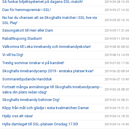
Så funkar biljettsystemet på dagens SSL-match!
2019-09-28 10:39
Dax för hemmapremiär i SSL!
2019-09-27 14:32
Nu har du chansen att se Skoghalls matcher i SSL live via
2019-09-20 16:16
SSL Play!
Säsongskort till Herr eller Dam
2019-09-17 21:04
Rabattkupong Stadium!
2019-09-11 09:44
Välkomna till Leka Innebandy och Innnebandyskolan!
2019-08-30 08:50
Vi vill ha Dig!
2019-08-16 14:09
Trevlig sommar önskar vi på kansliet!
2019-07-05 17:00
Skoghalls Innebandycamp 2019 - enstaka platser kvar!
2019-06-20 08:54
Sommarerbjudande Handduk
2019-06-07 10:40
Fortsatt många anmälningar till Skoghalls Innebandycamp -
2019-05-24 08:32
säkra din plats redan idag!
Skoghalls Innebandy behöver Dig!
2019-05-16 08:21
Klipp från mål och glädje i sista kvalmatchen Damer
2019-04-19 21:21
Hjälp oss att växa!
2019-04-16 18:25
Hylla damlaget till SSL-platsen Onsdag 17.30!
2019-04-16 14:40