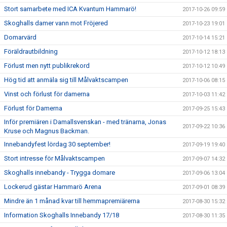
Stort samarbete med ICA Kvantum Hammarö!
2017-10-26 09:59
Skoghalls damer vann mot Fröjered
2017-10-23 19:01
Domarvärd
2017-10-14 15:21
Föräldrautbildning
2017-10-12 18:13
Förlust men nytt publikrekord
2017-10-12 10:49
Hög tid att anmäla sig till Målvaktscampen
2017-10-06 08:15
Vinst och förlust för damerna
2017-10-03 11:42
Förlust för Damerna
2017-09-25 15:43
Inför premiären i Damallsvenskan - med tränarna, Jonas
2017-09-22 10:36
Kruse och Magnus Backman.
Innebandyfest lördag 30 september!
2017-09-19 19:40
Stort intresse för Målvaktscampen
2017-09-07 14:32
Skoghalls innebandy - Trygga domare
2017-09-06 13:04
Lockerud gästar Hammarö Arena
2017-09-01 08:39
Mindre än 1 månad kvar till hemmapremiärerna
2017-08-30 15:32
Information Skoghalls Innebandy 17/18
2017-08-30 11:35