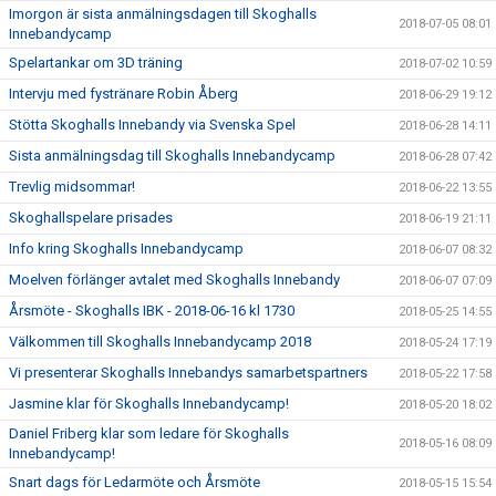
Imorgon är sista anmälningsdagen till Skoghalls
2018-07-05 08:01
Innebandycamp
Spelartankar om 3D träning
2018-07-02 10:59
Intervju med fystränare Robin Åberg
2018-06-29 19:12
Stötta Skoghalls Innebandy via Svenska Spel
2018-06-28 14:11
Sista anmälningsdag till Skoghalls Innebandycamp
2018-06-28 07:42
Trevlig midsommar!
2018-06-22 13:55
Skoghallspelare prisades
2018-06-19 21:11
Info kring Skoghalls Innebandycamp
2018-06-07 08:32
Moelven förlänger avtalet med Skoghalls Innebandy
2018-06-07 07:09
Årsmöte - Skoghalls IBK - 2018-06-16 kl 1730
2018-05-25 14:55
Välkommen till Skoghalls Innebandycamp 2018
2018-05-24 17:19
Vi presenterar Skoghalls Innebandys samarbetspartners
2018-05-22 17:58
Jasmine klar för Skoghalls Innebandycamp!
2018-05-20 18:02
Daniel Friberg klar som ledare för Skoghalls
2018-05-16 08:09
Innebandycamp!
Snart dags för Ledarmöte och Årsmöte
2018-05-15 15:54