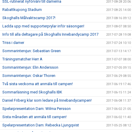
SSL-rutinerat nyförvärv till damerna
2017-08-28 20:06
Rabattkupong Stadium
2017-08-25 14:00
Skoghalls Målvaktscamp 2017!
2017-08-16 09:12
Ladda upp med supporterprylar inför säsongen!
2017-08-07 08:50
Info till alla deltagare på Skoghalls Innebandycamp 2017
2017-07-28 19:08
Triss i damer
2017-07-24 10:10
Sommarintervjun: Sebastian Green
2017-07-13 14:17
Träningsmatcher Herr A
2017-07-07 08:00
Sommarintervjun: Elin Andersson
2017-07-05 09:15
Sommarintervjun: Oskar Thoren
2017-06-29 08:55
Två sista veckorna att anmäla till campen!
2017-06-19 17:46
Sommarläsning med Skoghalls IBK
2017-06-15 11:24
Daniel Friberg klar som ledare på Innebandycampen!
2017-06-08 11:37
Spelarpresentation Dam: Wilma Persson
2017-06-02 21:05
Sista månaden att anmäla till campen!
2017-06-02 11:40
Spelarpresentation Dam: Rebecka Ljungqvist
2017-05-25 08:12