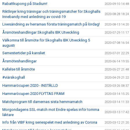
Rabattkupong på Stadium!
2020-09-10 14:48
Riktlinjer kring träningar och träningsmatcher för Skoghalls
2020-08-28 18:24
Innebandy med anledning av covid-19
Livesändning av herrarnas första träningsmatch på lördag!
2020-08-13 14:20
Årsmöteshandlingar Skoghalls IBK Utveckling
2020-07-29 11:17
Välkomna till årsmöte för Skoghalls IBK Utveckling 5
2020-07-08 16:54
augusti
Semestertider på kansliet
2020-07-01 22:29
Årsmöteshandlingar
2020-06-14 19:55
Kallelse till årsmöte
2020-05-27 21:48
#viärskoghall
2020-04-29 21:22
Hammaröcupen 2020 - INSTÄLLD
2020-03-26 08:37
Hammaröcupen 2020 FLYTTAS FRAM
2020-03-14 15:25
Matchprogram till damernas sista hemmamatch
2020-03-14 11:33
Morgondagens SSL-match mot Endre spelas inför tomma
2020-03-13 17:42
läktare
Info från VIBF kring seriespelet med anledning av Corona
2020-03-12 21:20