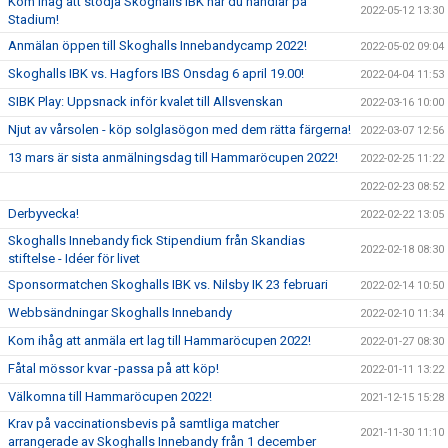
Kom ihåg att stödja Skoghalls IBK när du handlar på
2022-05-12 13:30
Stadium!
Anmälan öppen till Skoghalls Innebandycamp 2022!
2022-05-02 09:04
Skoghalls IBK vs. Hagfors IBS Onsdag 6 april 19.00!
2022-04-04 11:53
SIBK Play: Uppsnack inför kvalet till Allsvenskan
2022-03-16 10:00
Njut av vårsolen - köp solglasögon med dem rätta färgerna!
2022-03-07 12:56
13 mars är sista anmälningsdag till Hammaröcupen 2022!
2022-02-25 11:22
2022-02-23 08:52
Derbyvecka!
2022-02-22 13:05
Skoghalls Innebandy fick Stipendium från Skandias
2022-02-18 08:30
stiftelse - Idéer för livet
Sponsormatchen Skoghalls IBK vs. Nilsby IK 23 februari
2022-02-14 10:50
Webbsändningar Skoghalls Innebandy
2022-02-10 11:34
Kom ihåg att anmäla ert lag till Hammaröcupen 2022!
2022-01-27 08:30
Fåtal mössor kvar -passa på att köp!
2022-01-11 13:22
Välkomna till Hammaröcupen 2022!
2021-12-15 15:28
Krav på vaccinationsbevis på samtliga matcher
2021-11-30 11:10
arrangerade av Skoghalls Innebandy från 1 december