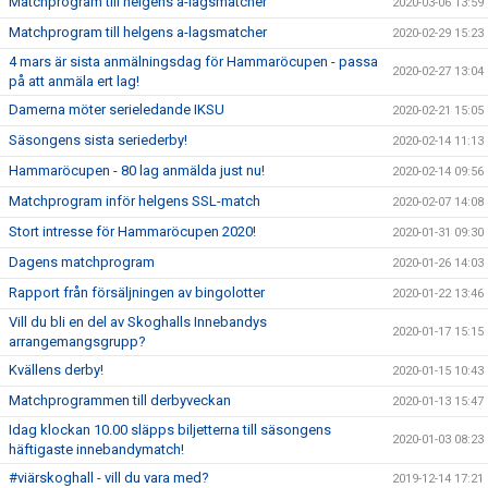
Matchprogram till helgens a-lagsmatcher
2020-03-06 13:59
Matchprogram till helgens a-lagsmatcher
2020-02-29 15:23
4 mars är sista anmälningsdag för Hammaröcupen - passa
2020-02-27 13:04
på att anmäla ert lag!
Damerna möter serieledande IKSU
2020-02-21 15:05
Säsongens sista seriederby!
2020-02-14 11:13
Hammaröcupen - 80 lag anmälda just nu!
2020-02-14 09:56
Matchprogram inför helgens SSL-match
2020-02-07 14:08
Stort intresse för Hammaröcupen 2020!
2020-01-31 09:30
Dagens matchprogram
2020-01-26 14:03
Rapport från försäljningen av bingolotter
2020-01-22 13:46
Vill du bli en del av Skoghalls Innebandys
2020-01-17 15:15
arrangemangsgrupp?
Kvällens derby!
2020-01-15 10:43
Matchprogrammen till derbyveckan
2020-01-13 15:47
Idag klockan 10.00 släpps biljetterna till säsongens
2020-01-03 08:23
häftigaste innebandymatch!
#viärskoghall - vill du vara med?
2019-12-14 17:21