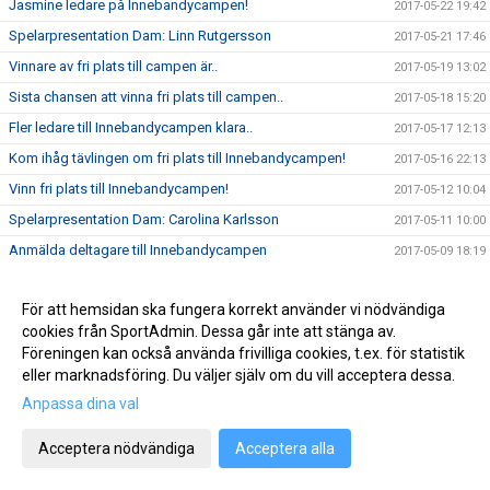
Jasmine ledare på Innebandycampen!
2017-05-22 19:42
Spelarpresentation Dam: Linn Rutgersson
2017-05-21 17:46
Vinnare av fri plats till campen är..
2017-05-19 13:02
Sista chansen att vinna fri plats till campen..
2017-05-18 15:20
Fler ledare till Innebandycampen klara..
2017-05-17 12:13
Kom ihåg tävlingen om fri plats till Innebandycampen!
2017-05-16 22:13
Vinn fri plats till Innebandycampen!
2017-05-12 10:04
Spelarpresentation Dam: Carolina Karlsson
2017-05-11 10:00
Anmälda deltagare till Innebandycampen
2017-05-09 18:19
Spelarpresentation Dam: Elin Stensson
2017-05-07 09:30
För att hemsidan ska fungera korrekt använder vi nödvändiga
Klara ledare till Skoghalls Innebandycamp 2017
2017-05-04 09:53
cookies från SportAdmin. Dessa går inte att stänga av.
Hansen och Green klara för Skoghalls IBK
2017-05-04 08:13
Föreningen kan också använda frivilliga cookies, t.ex. för statistik
Spelarpresenation Dam: Elsa Flodell
eller marknadsföring. Du väljer själv om du vill acceptera dessa.
2017-05-03 20:53
Jasmine uttagen till regionsträff
Anpassa dina val
2017-05-02 11:50
Lagbygget Allsvenskan Herrar 17/18
2017-04-26 08:34
Acceptera nödvändiga
Acceptera alla
Spelarpresentation Dam: Josefin Begwall
2017-04-23 17:00