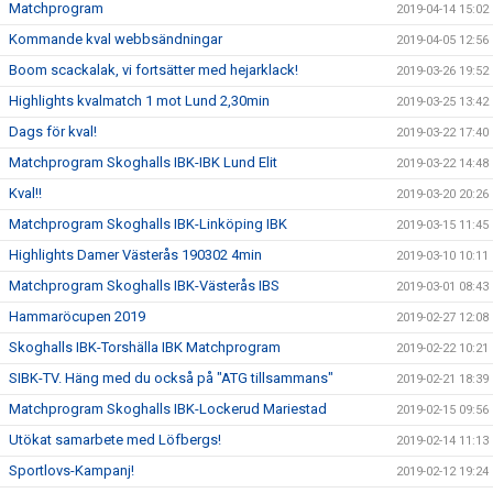
Matchprogram
2019-04-14 15:02
Kommande kval webbsändningar
2019-04-05 12:56
Boom scackalak, vi fortsätter med hejarklack!
2019-03-26 19:52
Highlights kvalmatch 1 mot Lund 2,30min
2019-03-25 13:42
Dags för kval!
2019-03-22 17:40
Matchprogram Skoghalls IBK-IBK Lund Elit
2019-03-22 14:48
Kval!!
2019-03-20 20:26
Matchprogram Skoghalls IBK-Linköping IBK
2019-03-15 11:45
Highlights Damer Västerås 190302 4min
2019-03-10 10:11
Matchprogram Skoghalls IBK-Västerås IBS
2019-03-01 08:43
Hammaröcupen 2019
2019-02-27 12:08
Skoghalls IBK-Torshälla IBK Matchprogram
2019-02-22 10:21
SIBK-TV. Häng med du också på "ATG tillsammans"
2019-02-21 18:39
Matchprogram Skoghalls IBK-Lockerud Mariestad
2019-02-15 09:56
Utökat samarbete med Löfbergs!
2019-02-14 11:13
Sportlovs-Kampanj!
2019-02-12 19:24