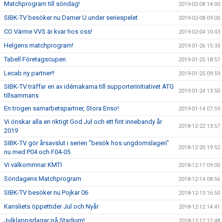
Matchprogram till söndag!
2019-02-08 14:00
SIBK-TV besöker nu Damer U under seriespelet
2019-02-08 09:00
CO Värme VVS är kvar hos oss!
2019-02-04 10:43
Helgens matchprogram!
2019-01-26 15:33
Tabell Företagscupen
2019-01-25 18:57
Lecab ny partner!!
2019-01-25 09:59
SIBK-TV träffar en av idémakarna till supporterinitiativet ATG
2019-01-24 13:50
tillsammans
En trogen samarbetspartner, Stora Enso!
2019-01-14 07:59
Vi önskar alla en riktigt God Jul och ett fint innebandy år
2018-12-22 13:57
2019
SIBK-TV gör årsavslut i serien "besök hos ungdomslagen"
2018-12-20 19:52
nu med P04 och F04-05
Vi välkommnar KMTI
2018-12-17 09:00
Söndagens Matchprogram
2018-12-14 08:56
SIBK-TV besöker nu Pojkar 06
2018-12-13 16:50
Kansliets öppettider Jul och Nyår
2018-12-12 14:41
Julklappsdagar på Stadium!
2018-12-12 12:48