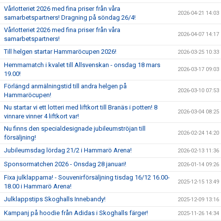
Vårlotteriet 2026 med fina priser från våra
2026-04-21 14:03
samarbetspartners! Dragning på söndag 26/4!
Vårlotteriet 2026 med fina priser från våra
2026-04-07 14:17
samarbetspartners!
Till helgen startar Hammaröcupen 2026!
2026-03-25 10:33
Hemmamatch i kvalet till Allsvenskan - onsdag 18 mars
2026-03-17 09:03
19.00!
Förlängd anmälningstid till andra helgen på
2026-03-10 07:53
Hammaröcupen!
Nu startar vi ett lotteri med liftkort till Branäs i potten! 8
2026-03-04 08:25
vinnare vinner 4 liftkort var!
Nu finns den specialdesignade jubileumströjan till
2026-02-24 14:20
försäljning!
Jubileumsdag lördag 21/2 i Hammarö Arena!
2026-02-13 11:36
Sponsormatchen 2026 - Onsdag 28 januari!
2026-01-14 09:26
Fixa julklapparna! - Souvenirförsäljning tisdag 16/12 16.00-
2025-12-15 13:49
18.00 i Hammarö Arena!
Julklappstips Skoghalls Innebandy!
2025-12-09 13:16
Kampanj på hoodie från Adidas i Skoghalls färger!
2025-11-26 14:34