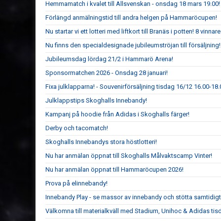
Hemmamatch i kvalet till Allsvenskan - onsdag 18 mars 19.00!
Förlängd anmälningstid till andra helgen på Hammaröcupen!
Nu startar vi ett lotteri med liftkort till Branäs i potten! 8 vinnare 
Nu finns den specialdesignade jubileumströjan till försäljning!
Jubileumsdag lördag 21/2 i Hammarö Arena!
Sponsormatchen 2026 - Onsdag 28 januari!
Fixa julklapparna! - Souvenirförsäljning tisdag 16/12 16.00-1
Julklappstips Skoghalls Innebandy!
Kampanj på hoodie från Adidas i Skoghalls färger!
Derby och tacomatch!
Skoghalls Innebandys stora höstlotteri!
Nu har anmälan öppnat till Skoghalls Målvaktscamp Vinter!
Nu har anmälan öppnat till Hammaröcupen 2026!
Prova på elinnebandy!
Innebandy Play - se massor av innebandy och stötta samtidig
Välkomna till materialkväll med Stadium, Unihoc & Adidas ti