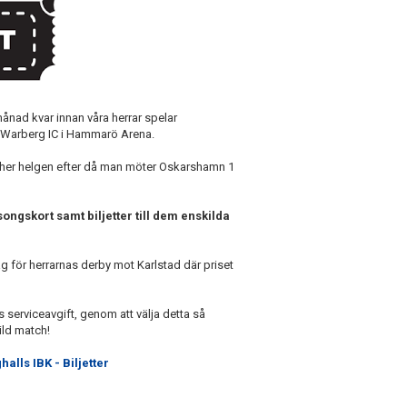
ånad kvar innan våra herrar spelar
a Warberg IC i Hammarö Arena.
er helgen efter då man möter Oskarshamn 1
ongskort samt biljetter till dem enskilda
g för herrarnas derby mot Karlstad där priset
s serviceavgift, genom att välja detta så
kild match!
halls IBK - Biljetter