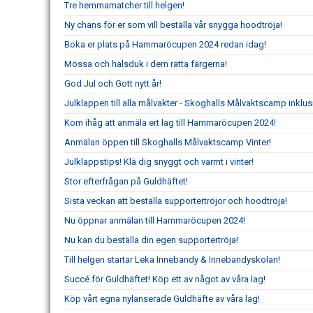
Tre hemmamatcher till helgen!
Ny chans för er som vill beställa vår snygga hoodtröja!
Boka er plats på Hammaröcupen 2024 redan idag!
Mössa och halsduk i dem rätta färgerna!
God Jul och Gott nytt år!
Julklappen till alla målvakter - Skoghalls Målvaktscamp inklu
Kom ihåg att anmäla ert lag till Hammaröcupen 2024!
Anmälan öppen till Skoghalls Målvaktscamp Vinter!
Julklappstips! Klä dig snyggt och varmt i vinter!
Stor efterfrågan på Guldhäftet!
Sista veckan att beställa supportertröjor och hoodtröja!
Nu öppnar anmälan till Hammaröcupen 2024!
Nu kan du beställa din egen supportertröja!
Till helgen startar Leka Innebandy & Innebandyskolan!
Succé för Guldhäftet! Köp ett av något av våra lag!
Köp vårt egna nylanserade Guldhäfte av våra lag!