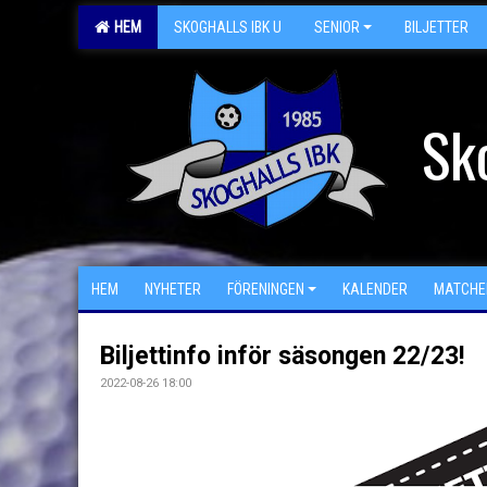
HEM
SKOGHALLS IBK U
SENIOR
BILJETTER
Sk
HEM
NYHETER
FÖRENINGEN
KALENDER
MATCHE
Biljettinfo inför säsongen 22/23!
2022-08-26 18:00