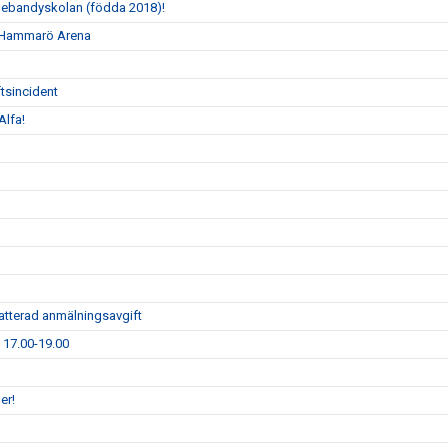
nnebandyskolan (födda 2018)!
 i Hammarö Arena
tsincident
Alfa!
atterad anmälningsavgift
1 17.00-19.00
er!