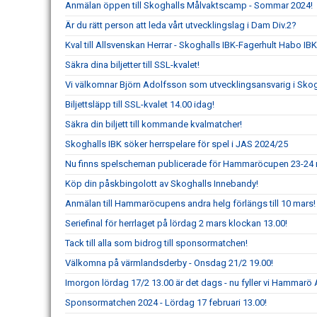
Anmälan öppen till Skoghalls Målvaktscamp - Sommar 2024!
Är du rätt person att leda vårt utvecklingslag i Dam Div.2?
Kval till Allsvenskan Herrar - Skoghalls IBK-Fagerhult Habo IBK
Säkra dina biljetter till SSL-kvalet!
Vi välkomnar Björn Adolfsson som utvecklingsansvarig i Skog
Biljettsläpp till SSL-kvalet 14.00 idag!
Säkra din biljett till kommande kvalmatcher!
Skoghalls IBK söker herrspelare för spel i JAS 2024/25
Nu finns spelscheman publicerade för Hammaröcupen 23-24 
Köp din påskbingolott av Skoghalls Innebandy!
Anmälan till Hammaröcupens andra helg förlängs till 10 mars!
Seriefinal för herrlaget på lördag 2 mars klockan 13.00!
Tack till alla som bidrog till sponsormatchen!
Välkomna på värmlandsderby - Onsdag 21/2 19.00!
Imorgon lördag 17/2 13.00 är det dags - nu fyller vi Hammarö 
Sponsormatchen 2024 - Lördag 17 februari 13.00!