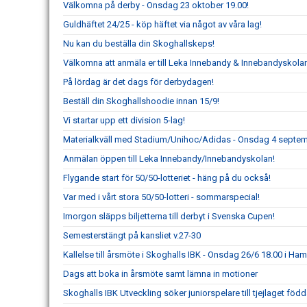
Välkomna på derby - Onsdag 23 oktober 19.00!
Guldhäftet 24/25 - köp häftet via något av våra lag!
Nu kan du beställa din Skoghallskeps!
Välkomna att anmäla er till Leka Innebandy & Innebandyskola
På lördag är det dags för derbydagen!
Beställ din Skoghallshoodie innan 15/9!
Vi startar upp ett division 5-lag!
Materialkväll med Stadium/Unihoc/Adidas - Onsdag 4 septem
Anmälan öppen till Leka Innebandy/Innebandyskolan!
Flygande start för 50/50-lotteriet - häng på du också!
Var med i vårt stora 50/50-lotteri - sommarspecial!
Imorgon släpps biljetterna till derbyt i Svenska Cupen!
Semesterstängt på kansliet v.27-30
Kallelse till årsmöte i Skoghalls IBK - Onsdag 26/6 18.00 i H
Dags att boka in årsmöte samt lämna in motioner
Skoghalls IBK Utveckling söker juniorspelare till tjejlaget föd