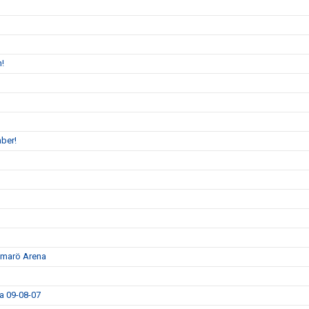
n!
ber!
ammarö Arena
da 09-08-07