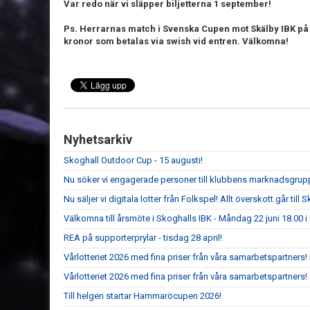
Var redo när vi släpper biljetterna 1 september!
Ps. Herrarnas match i Svenska Cupen mot Skälby IBK på l
kronor som betalas via swish vid entren. Välkomna!
Nyhetsarkiv
Skoghall Outdoor Cup - 15 augusti!
Nu söker vi engagerade personer till klubbens marknadsgrup
Nu säljer vi digitala lotter från Folkspel! Allt överskott går til
Välkomna till årsmöte i Skoghalls IBK - Måndag 22 juni 18.00
REA på supporterprylar - tisdag 28 april!
Vårlotteriet 2026 med fina priser från våra samarbetspartners
Vårlotteriet 2026 med fina priser från våra samarbetspartners!
Till helgen startar Hammaröcupen 2026!