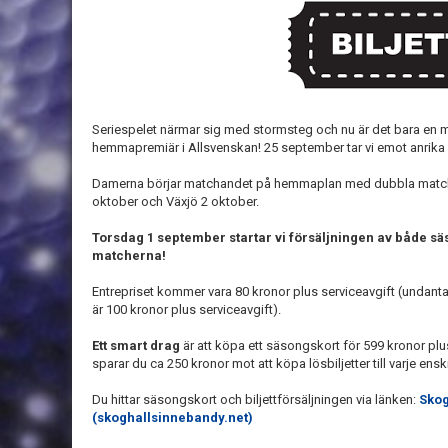
Seriespelet närmar sig med stormsteg och nu är det bara en m
hemmapremiär i Allsvenskan! 25 september tar vi emot anrik
Damerna börjar matchandet på hemmaplan med dubbla match
oktober och Växjö 2 oktober.
Torsdag 1 september startar vi försäljningen av både säs
matcherna!
Entrepriset kommer vara 80 kronor plus serviceavgift (undanta
är 100 kronor plus serviceavgift).
Ett smart drag
är att köpa ett säsongskort för 599 kronor plu
sparar du ca 250 kronor mot att köpa lösbiljetter till varje ens
Du hittar säsongskort och biljettförsäljningen via länken:
Skog
(skoghallsinnebandy.net)