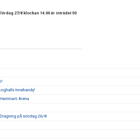
ördag 27/8 klockan 14.00 är inträdet 50
p!
l Skoghalls Innebandy!
 i Hammarö Arena
! Dragning på söndag 26/4!