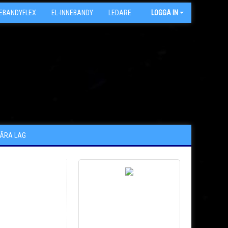
NEBANDYFLEX
EL-INNEBANDY
LEDARE
ARKIV
LOGGA IN
VÅRA LAG