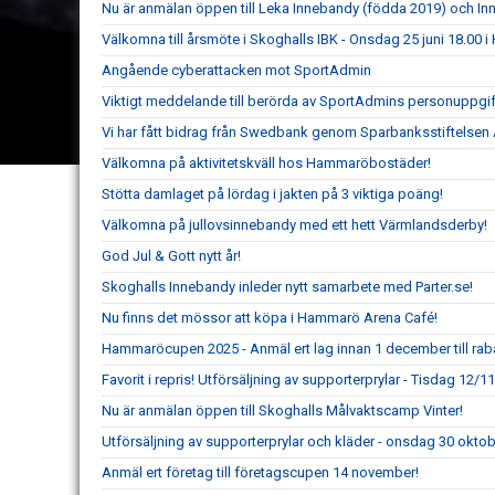
Nu är anmälan öppen till Leka Innebandy (födda 2019) och I
Välkomna till årsmöte i Skoghalls IBK - Onsdag 25 juni 18.00
Angående cyberattacken mot SportAdmin
Viktigt meddelande till berörda av SportAdmins personuppgif
Vi har fått bidrag från Swedbank genom Sparbanksstiftelsen 
Välkomna på aktivitetskväll hos Hammaröbostäder!
Stötta damlaget på lördag i jakten på 3 viktiga poäng!
Välkomna på jullovsinnebandy med ett hett Värmlandsderby!
God Jul & Gott nytt år!
Skoghalls Innebandy inleder nytt samarbete med Parter.se!
Nu finns det mössor att köpa i Hammarö Arena Café!
Hammaröcupen 2025 - Anmäl ert lag innan 1 december till rab
Favorit i repris! Utförsäljning av supporterprylar - Tisdag 12/1
Nu är anmälan öppen till Skoghalls Målvaktscamp Vinter!
Utförsäljning av supporterprylar och kläder - onsdag 30 oktob
Anmäl ert företag till företagscupen 14 november!