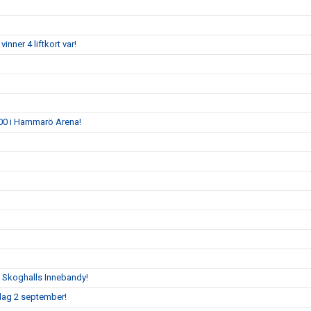
vinner 4 liftkort var!
8.00 i Hammarö Arena!
t Skoghalls Innebandy!
sdag 2 september!