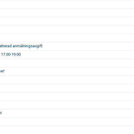
atterad anmälningsavgift
1 17.00-19.00
er!
n!