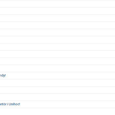
ndy!
tör i Unihoc!