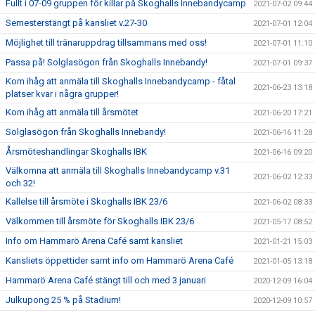
Fullt i 07-09 gruppen för killar på Skoghalls Innebandycamp
2021-07-02 09:44
Semesterstängt på kansliet v.27-30
2021-07-01 12:04
Möjlighet till tränaruppdrag tillsammans med oss!
2021-07-01 11:10
Passa på! Solglasögon från Skoghalls Innebandy!
2021-07-01 09:37
Kom ihåg att anmäla till Skoghalls Innebandycamp - fåtal
2021-06-23 13:18
platser kvar i några grupper!
Kom ihåg att anmäla till årsmötet
2021-06-20 17:21
Solglasögon från Skoghalls Innebandy!
2021-06-16 11:28
Årsmöteshandlingar Skoghalls IBK
2021-06-16 09:20
Välkomna att anmäla till Skoghalls Innebandycamp v.31
2021-06-02 12:33
och 32!
Kallelse till årsmöte i Skoghalls IBK 23/6
2021-06-02 08:33
Välkommen till årsmöte för Skoghalls IBK 23/6
2021-05-17 08:52
Info om Hammarö Arena Café samt kansliet
2021-01-21 15:03
Kansliets öppettider samt info om Hammarö Arena Café
2021-01-05 13:18
Hammarö Arena Café stängt till och med 3 januari
2020-12-09 16:04
Julkupong 25 % på Stadium!
2020-12-09 10:57