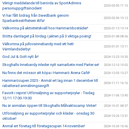
Viktigt meddelande till berörda av SportAdmins
2025-02-05 11:15
personuppgiftsincident
Vi har fått bidrag från Swedbank genom
2025-02-04 15:12
Sparbanksstiftelsen Alfa!
Välkomna på aktivitetskväll hos Hammaröbostäder!
2025-01-13 13:14
Stötta damlaget på lördag i jakten på 3 viktiga poäng!
2025-01-08 08:56
Välkomna på jullovsinnebandy med ett hett
2025-01-01 13:11
Värmlandsderby!
God Jul & Gott nytt år!
2024-12-23 10:35
Skoghalls Innebandy inleder nytt samarbete med Parter.se!
2024-12-10 10:02
Nu finns det mössor att köpa i Hammarö Arena Café!
2024-12-03 13:27
Hammaröcupen 2025 - Anmäl ert lag innan 1 december till
2024-11-11 16:16
rabatterad anmälningsavgift
Favorit i repris! Utförsäljning av supporterprylar - Tisdag
2024-11-06 13:40
12/11 17.00-19.00
Nu är anmälan öppen till Skoghalls Målvaktscamp Vinter!
2024-10-31 08:37
Utförsäljning av supporterprylar och kläder - onsdag 30
2024-10-24 13:31
oktober!
Anmäl ert företag till företagscupen 14 november!
2024-10-24 10:56