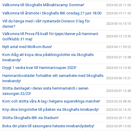
Välkomna till Skoghalls Målvaktscamp Sommar!
2023-05-25 11:00
Välkomna till årsmöte i Skoghalls IBK onsdag 21 juni 18.00
2023-05-19 11:50
Vill du hänga med i vårt nystartade Division 3 lag för
2023-05-16 13:10
damer?
Välkomna till Prova På kväll för tjejer/damer på Hammarö
2023-05-15 13:35
Golfklubb 31 maj!
Nytt avtal med Molkom Buss!
2023-04-11 09:52
Kom ihåg att köpa dina påskbingolotter via Skoghalls
2023-03-21 10:38
Innebandy!
Drygt 1 vecka kvar till Hammaröcupen 2023!
2023-03-15 13:40
Hammaröbostäder fortsätter sitt samarbete med Skoghalls
2023-03-06 13:21
Innebandy!
Stötta damlaget i deras sista hemmamatch i serien
2023-03-01 12:48
säsongen 22/23!
Kom och stötta våra A-lag i helgens superviktiga matcher!
2023-02-23 08:30
Köp dina bingolotter till påsken via Skoghalls Innebandy!
2023-02-22 14:25
Stötta Skoghalls IBK via Stadium!
2023-02-20 11:25
Boka din plats till säsongens hetaste innebandyderby!
2023-02-09 13:05