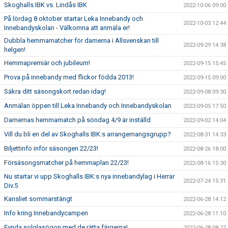
Skoghalls IBK vs. Lindås IBK
2022-10-06 09:00
På lördag 8 oktober startar Leka Innebandy och
2022-10-03 12:44
Innebandyskolan - Välkomna att anmäla er!
Dubbla hemmamatcher för damerna i Allsvenskan till
2022-09-29 14:38
helgen!
Hemmapremiär och jubileum!
2022-09-15 15:45
Prova på innebandy med flickor födda 2013!
2022-09-15 09:00
Säkra ditt säsongskort redan idag!
2022-09-08 09:30
Anmälan öppen till Leka Innebandy och Innebandyskolan
2022-09-05 17:50
Damernas hemmamatch på söndag 4/9 är inställd
2022-09-02 14:04
Vill du bli en del av Skoghalls IBK:s arrangemangsgrupp?
2022-08-31 14:33
Biljettinfo inför säsongen 22/23!
2022-08-26 18:00
Försäsongsmatcher på hemmaplan 22/23!
2022-08-16 15:30
Nu startar vi upp Skoghalls IBK:s nya innebandylag i Herrar
2022-07-24 15:31
Div.5
Kansliet sommarstängt
2022-06-28 14:12
Info kring Innebandycampen
2022-06-28 11:10
Fynda solglasögon med de rätta färgerna!
2022-06-28 08:27