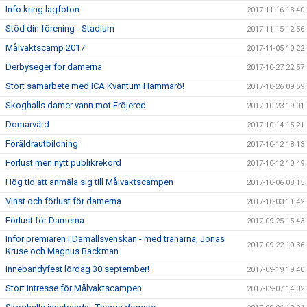
Info kring lagfoton
2017-11-16 13:40
Stöd din förening - Stadium
2017-11-15 12:56
Målvaktscamp 2017
2017-11-05 10:22
Derbyseger för damerna
2017-10-27 22:57
Stort samarbete med ICA Kvantum Hammarö!
2017-10-26 09:59
Skoghalls damer vann mot Fröjered
2017-10-23 19:01
Domarvärd
2017-10-14 15:21
Föräldrautbildning
2017-10-12 18:13
Förlust men nytt publikrekord
2017-10-12 10:49
Hög tid att anmäla sig till Målvaktscampen
2017-10-06 08:15
Vinst och förlust för damerna
2017-10-03 11:42
Förlust för Damerna
2017-09-25 15:43
Inför premiären i Damallsvenskan - med tränarna, Jonas
2017-09-22 10:36
Kruse och Magnus Backman.
Innebandyfest lördag 30 september!
2017-09-19 19:40
Stort intresse för Målvaktscampen
2017-09-07 14:32