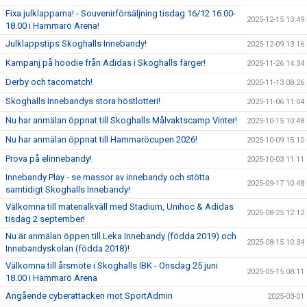
Fixa julklapparna! - Souvenirförsäljning tisdag 16/12 16.00-
2025-12-15 13:49
18.00 i Hammarö Arena!
Julklappstips Skoghalls Innebandy!
2025-12-09 13:16
Kampanj på hoodie från Adidas i Skoghalls färger!
2025-11-26 14:34
Derby och tacomatch!
2025-11-13 08:26
Skoghalls Innebandys stora höstlotteri!
2025-11-06 11:04
Nu har anmälan öppnat till Skoghalls Målvaktscamp Vinter!
2025-10-15 10:48
Nu har anmälan öppnat till Hammaröcupen 2026!
2025-10-09 15:10
Prova på elinnebandy!
2025-10-03 11:11
Innebandy Play - se massor av innebandy och stötta
2025-09-17 10:48
samtidigt Skoghalls Innebandy!
Välkomna till materialkväll med Stadium, Unihoc & Adidas
2025-08-25 12:12
tisdag 2 september!
Nu är anmälan öppen till Leka Innebandy (födda 2019) och
2025-08-15 10:34
Innebandyskolan (födda 2018)!
Välkomna till årsmöte i Skoghalls IBK - Onsdag 25 juni
2025-05-15 08:11
18.00 i Hammarö Arena
Angående cyberattacken mot SportAdmin
2025-03-01