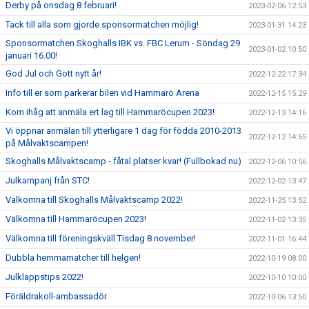
Derby på onsdag 8 februari!
2023-02-06 12:53
Tack till alla som gjorde sponsormatchen möjlig!
2023-01-31 14:23
Sponsormatchen Skoghalls IBK vs. FBC Lerum - Söndag 29
2023-01-02 10:50
januari 16.00!
God Jul och Gott nytt år!
2022-12-22 17:34
Info till er som parkerar bilen vid Hammarö Arena
2022-12-15 15:29
Kom ihåg att anmäla ert lag till Hammaröcupen 2023!
2022-12-13 14:16
Vi öppnar anmälan till ytterligare 1 dag för födda 2010-2013
2022-12-12 14:55
på Målvaktscampen!
Skoghalls Målvaktscamp - fåtal platser kvar! (Fullbokad nu)
2022-12-06 10:56
Julkampanj från STC!
2022-12-02 13:47
Välkomna till Skoghalls Målvaktscamp 2022!
2022-11-25 13:52
Välkomna till Hammaröcupen 2023!
2022-11-02 13:35
Välkomna till föreningskväll Tisdag 8 november!
2022-11-01 16:44
Dubbla hemmamatcher till helgen!
2022-10-19 08:00
Julklappstips 2022!
2022-10-10 10:00
Föräldrakoll-ambassadör
2022-10-06 13:50