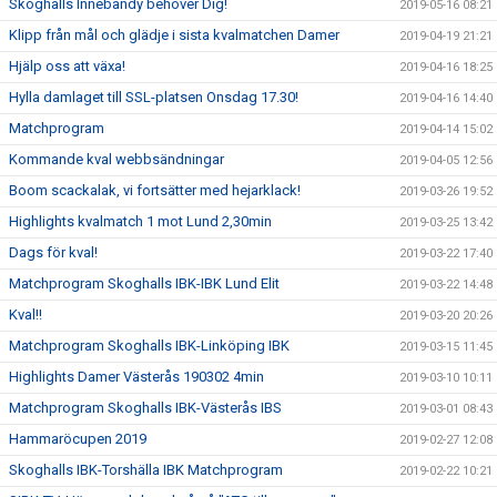
Skoghalls Innebandy behöver Dig!
2019-05-16 08:21
Klipp från mål och glädje i sista kvalmatchen Damer
2019-04-19 21:21
Hjälp oss att växa!
2019-04-16 18:25
Hylla damlaget till SSL-platsen Onsdag 17.30!
2019-04-16 14:40
Matchprogram
2019-04-14 15:02
Kommande kval webbsändningar
2019-04-05 12:56
Boom scackalak, vi fortsätter med hejarklack!
2019-03-26 19:52
Highlights kvalmatch 1 mot Lund 2,30min
2019-03-25 13:42
Dags för kval!
2019-03-22 17:40
Matchprogram Skoghalls IBK-IBK Lund Elit
2019-03-22 14:48
Kval!!
2019-03-20 20:26
Matchprogram Skoghalls IBK-Linköping IBK
2019-03-15 11:45
Highlights Damer Västerås 190302 4min
2019-03-10 10:11
Matchprogram Skoghalls IBK-Västerås IBS
2019-03-01 08:43
Hammaröcupen 2019
2019-02-27 12:08
Skoghalls IBK-Torshälla IBK Matchprogram
2019-02-22 10:21