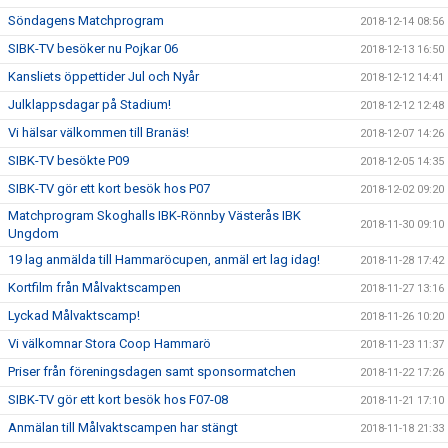
Söndagens Matchprogram
2018-12-14 08:56
SIBK-TV besöker nu Pojkar 06
2018-12-13 16:50
Kansliets öppettider Jul och Nyår
2018-12-12 14:41
Julklappsdagar på Stadium!
2018-12-12 12:48
Vi hälsar välkommen till Branäs!
2018-12-07 14:26
SIBK-TV besökte P09
2018-12-05 14:35
SIBK-TV gör ett kort besök hos P07
2018-12-02 09:20
Matchprogram Skoghalls IBK-Rönnby Västerås IBK
2018-11-30 09:10
Ungdom
19 lag anmälda till Hammaröcupen, anmäl ert lag idag!
2018-11-28 17:42
Kortfilm från Målvaktscampen
2018-11-27 13:16
Lyckad Målvaktscamp!
2018-11-26 10:20
Vi välkomnar Stora Coop Hammarö
2018-11-23 11:37
Priser från föreningsdagen samt sponsormatchen
2018-11-22 17:26
SIBK-TV gör ett kort besök hos F07-08
2018-11-21 17:10
Anmälan till Målvaktscampen har stängt
2018-11-18 21:33