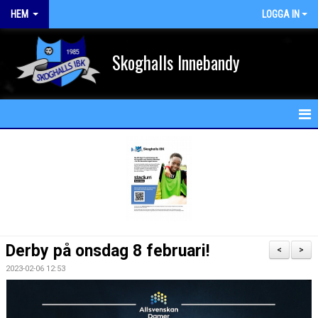
HEM
LOGGA IN
Skoghalls Innebandy
HEM
NYHETER
FÖRENINGEN
KALENDER
Derby på onsdag 8 februari!
<
>
MATCHER
2023-02-06 12:53
MEDLEM