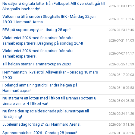
Nu säljer vi digitala lotter från Folkspel! Allt överskott går till
2026-06-03 11:27
Skoghalls Innebandy!
Välkomna till årsmöte i Skoghalls IBK - Måndag 22 juni
2026-05-21 15:56
18.00 i Hammarö Arena
REA på supporterprylar - tisdag 28 april!
2026-04-23 13:45
Vårlotteriet 2026 med fina priser från våra
2026-04-21 14:03
samarbetspartners! Dragning på söndag 26/4!
Vårlotteriet 2026 med fina priser från våra
2026-04-07 14:17
samarbetspartners!
Till helgen startar Hammaröcupen 2026!
2026-03-25 10:33
Hemmamatch i kvalet till Allsvenskan - onsdag 18 mars
2026-03-17 09:03
19.00!
Förlängd anmälningstid till andra helgen på
2026-03-10 07:53
Hammaröcupen!
Nu startar vi ett lotteri med liftkort till Branäs i potten! 8
2026-03-04 08:25
vinnare vinner 4 liftkort var!
Nu finns den specialdesignade jubileumströjan till
2026-02-24 14:20
försäljning!
Jubileumsdag lördag 21/2 i Hammarö Arena!
2026-02-13 11:36
Sponsormatchen 2026 - Onsdag 28 januari!
2026-01-14 09:26