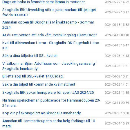
Dags att boka in årsmöte samt lämna in motioner
2024-05-22 14:22
Skoghalls IBK Utveckling söker juniorspelare till tjejlaget
2024-05-22 10:17
födda 09-08-07
Anmälan öppen till Skoghalls Målvaktscamp - Sommar
2024-05-13 13:32
2024!
Är du rätt person att leda vårt utvecklingslag i Dam Div.2?
2024-04-19 09:10
Kval till Allsvenskan Herrar - Skoghalls IBK-Fagerhult Habo
2024-04-15 15:47
IBK
Säkra dina biljetter till SSL-kvalet!
2024-04-08 14:13
Vi välkomnar Björn Adolfsson som utvecklingsansvarig i
2024-04-03 11:31
Skoghalls Innebandy!
Biljettsläpp till SSL-kvalet 14.00 idag!
2024-04-02 10:21
Säkra din biljett till kommande kvalmatcher!
2024-03-26 14:01
Skoghalls IBK söker herrspelare för spel i JAS 2024/25
2024-03-25 11:35
Nu finns spelscheman publicerade för Hammaröcupen 23-
2024-03-11 20:39
24 mars!
Köp din påskbingolott av Skoghalls Innebandy!
2024-03-06 10:08
Anmälan till Hammaröcupens andra helg förlängs till 10
2024-03-04 15:29
mars!