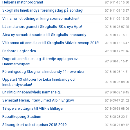
Helgens matchprogram!
2018-11-16 15:30
Skoghalls Innebandys föreningsdag på söndag!
2018-11-09 13:27
Vinnarna i utlottningen kring sponsormatchen!
2018-11-09 13:05
Läs matchprogramet i Skoghalls IBK:s nya App!
2018-10-26 07:25
Atea ny samarbetspartner till Skoghalls Innebandy
2018-10-19 15:21
Välkomna att anmäla er till Skoghalls Målvaktscamp 2018!
2018-10-18 16:47
Prisbord Lagfonden
2018-10-17 21:16
Dags att anmäla ert lag till tredje upplagan av
2018-10-15 16:41
Hammaröcupen!
Föreningsdag Skoghalls Innebandy 11 november
2018-10-03 14:51
Uppstart 13 oktober för Leka Innebandy och
2018-10-03 08:00
Innebandyskolan!
En riktig innebandyhelg närmar sig!
2018-10-02 19:45
Seriestart Herrar, intervju med Albin Englöw
2018-09-17 21:02
18 spelare uttagna till VIBF:s Elitläger
2018-08-31 08:06
Rabattkupong Stadium
2018-08-28 20:41
Säsongskort och stolpriser 2018-2019
2018-08-24 09:42