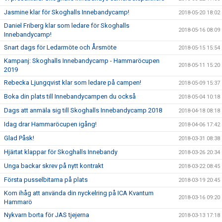
Jasmine klar för Skoghalls Innebandycamp!
2018-05-20 18:02
Daniel Friberg klar som ledare för Skoghalls
2018-05-16 08:09
Innebandycamp!
Snart dags för Ledarmöte och Årsmöte
2018-05-15 15:54
Kampanj: Skoghalls Innebandycamp - Hammaröcupen
2018-05-11 15:20
2019
Rebecka Ljungqvist klar som ledare på campen!
2018-05-09 15:37
Boka din plats till Innebandycampen du också
2018-05-04 10:18
Dags att anmäla sig till Skoghalls Innebandycamp 2018
2018-04-18 08:18
Idag drar Hammaröcupen igång!
2018-04-06 17:42
Glad Påsk!
2018-03-31 08:38
Hjärtat klappar för Skoghalls Innebandy
2018-03-26 20:34
Unga backar skrev på nytt kontrakt
2018-03-22 08:45
Första pusselbitarna på plats
2018-03-19 20:45
Kom ihåg att använda din nyckelring på ICA Kvantum
2018-03-16 09:20
Hammarö
Nykvarn borta för JAS tjejerna
2018-03-13 17:18