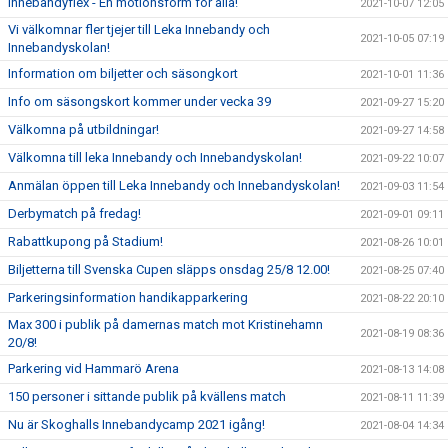
Innebandyflex - En motionsform för alla!
2021-10-07 12:05
Vi välkomnar fler tjejer till Leka Innebandy och
2021-10-05 07:19
Innebandyskolan!
Information om biljetter och säsongkort
2021-10-01 11:36
Info om säsongskort kommer under vecka 39
2021-09-27 15:20
Välkomna på utbildningar!
2021-09-27 14:58
Välkomna till leka Innebandy och Innebandyskolan!
2021-09-22 10:07
Anmälan öppen till Leka Innebandy och Innebandyskolan!
2021-09-03 11:54
Derbymatch på fredag!
2021-09-01 09:11
Rabattkupong på Stadium!
2021-08-26 10:01
Biljetterna till Svenska Cupen släpps onsdag 25/8 12.00!
2021-08-25 07:40
Parkeringsinformation handikapparkering
2021-08-22 20:10
Max 300 i publik på damernas match mot Kristinehamn
2021-08-19 08:36
20/8!
Parkering vid Hammarö Arena
2021-08-13 14:08
150 personer i sittande publik på kvällens match
2021-08-11 11:39
Nu är Skoghalls Innebandycamp 2021 igång!
2021-08-04 14:34