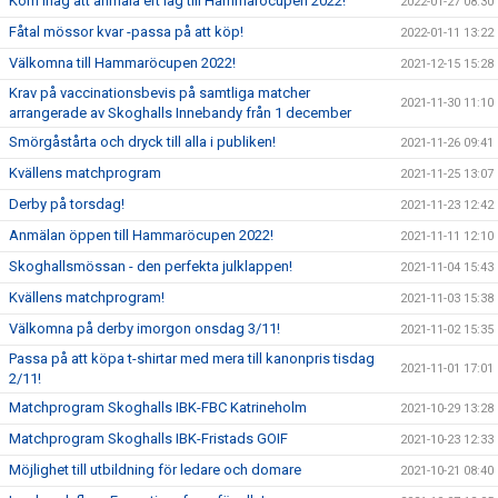
Kom ihåg att anmäla ert lag till Hammaröcupen 2022!
2022-01-27 08:30
Fåtal mössor kvar -passa på att köp!
2022-01-11 13:22
Välkomna till Hammaröcupen 2022!
2021-12-15 15:28
Krav på vaccinationsbevis på samtliga matcher
2021-11-30 11:10
arrangerade av Skoghalls Innebandy från 1 december
Smörgåstårta och dryck till alla i publiken!
2021-11-26 09:41
Kvällens matchprogram
2021-11-25 13:07
Derby på torsdag!
2021-11-23 12:42
Anmälan öppen till Hammaröcupen 2022!
2021-11-11 12:10
Skoghallsmössan - den perfekta julklappen!
2021-11-04 15:43
Kvällens matchprogram!
2021-11-03 15:38
Välkomna på derby imorgon onsdag 3/11!
2021-11-02 15:35
Passa på att köpa t-shirtar med mera till kanonpris tisdag
2021-11-01 17:01
2/11!
Matchprogram Skoghalls IBK-FBC Katrineholm
2021-10-29 13:28
Matchprogram Skoghalls IBK-Fristads GOIF
2021-10-23 12:33
Möjlighet till utbildning för ledare och domare
2021-10-21 08:40