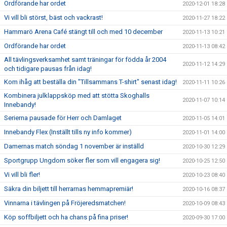
Ordförande har ordet
2020-12-01 18:28
Vi vill bli störst, bäst och vackrast!
2020-11-27 18:22
Hammarö Arena Café stängt till och med 10 december
2020-11-13 10:21
Ordförande har ordet
2020-11-13 08:42
All tävlingsverksamhet samt träningar för födda år 2004
2020-11-12 14:29
och tidigare pausas från idag!
Kom ihåg att beställa din "Tillsammans T-shirt" senast idag!
2020-11-11 10:26
Kombinera julklappsköp med att stötta Skoghalls
2020-11-07 10:14
Innebandy!
Serierna pausade för Herr och Damlaget
2020-11-05 14:01
Innebandy Flex (Inställt tills ny info kommer)
2020-11-01 14:00
Damernas match söndag 1 november är inställd
2020-10-30 12:29
Sportgrupp Ungdom söker fler som vill engagera sig!
2020-10-25 12:50
Vi vill bli fler!
2020-10-23 08:40
Säkra din biljett till herrarnas hemmapremiär!
2020-10-16 08:37
Vinnarna i tävlingen på Fröjeredsmatchen!
2020-10-09 08:43
Köp soffbiljett och ha chans på fina priser!
2020-09-30 17:00