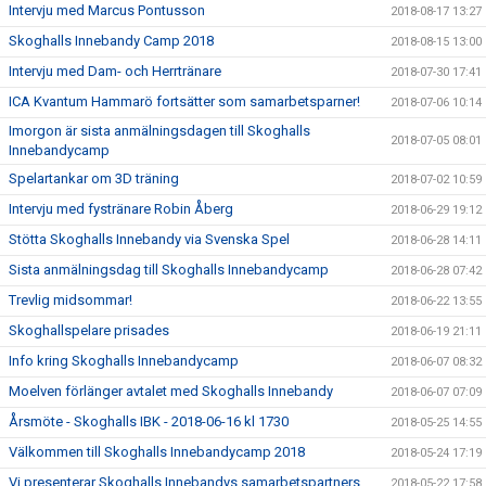
Intervju med Marcus Pontusson
2018-08-17 13:27
Skoghalls Innebandy Camp 2018
2018-08-15 13:00
Intervju med Dam- och Herrtränare
2018-07-30 17:41
ICA Kvantum Hammarö fortsätter som samarbetsparner!
2018-07-06 10:14
Imorgon är sista anmälningsdagen till Skoghalls
2018-07-05 08:01
Innebandycamp
Spelartankar om 3D träning
2018-07-02 10:59
Intervju med fystränare Robin Åberg
2018-06-29 19:12
Stötta Skoghalls Innebandy via Svenska Spel
2018-06-28 14:11
Sista anmälningsdag till Skoghalls Innebandycamp
2018-06-28 07:42
Trevlig midsommar!
2018-06-22 13:55
Skoghallspelare prisades
2018-06-19 21:11
Info kring Skoghalls Innebandycamp
2018-06-07 08:32
Moelven förlänger avtalet med Skoghalls Innebandy
2018-06-07 07:09
Årsmöte - Skoghalls IBK - 2018-06-16 kl 1730
2018-05-25 14:55
Välkommen till Skoghalls Innebandycamp 2018
2018-05-24 17:19
Vi presenterar Skoghalls Innebandys samarbetspartners
2018-05-22 17:58