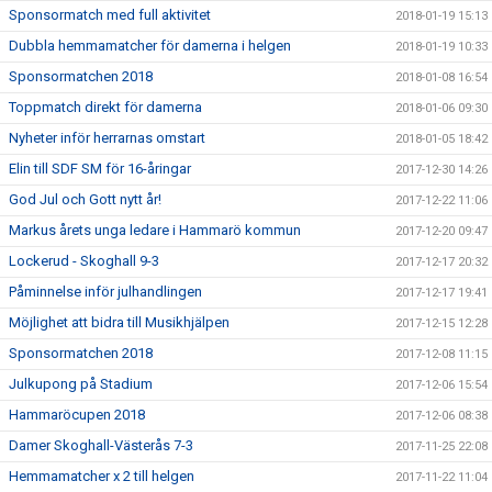
Sponsormatch med full aktivitet
2018-01-19 15:13
Dubbla hemmamatcher för damerna i helgen
2018-01-19 10:33
Sponsormatchen 2018
2018-01-08 16:54
Toppmatch direkt för damerna
2018-01-06 09:30
Nyheter inför herrarnas omstart
2018-01-05 18:42
Elin till SDF SM för 16-åringar
2017-12-30 14:26
God Jul och Gott nytt år!
2017-12-22 11:06
Markus årets unga ledare i Hammarö kommun
2017-12-20 09:47
Lockerud - Skoghall 9-3
2017-12-17 20:32
Påminnelse inför julhandlingen
2017-12-17 19:41
Möjlighet att bidra till Musikhjälpen
2017-12-15 12:28
Sponsormatchen 2018
2017-12-08 11:15
Julkupong på Stadium
2017-12-06 15:54
Hammaröcupen 2018
2017-12-06 08:38
Damer Skoghall-Västerås 7-3
2017-11-25 22:08
Hemmamatcher x 2 till helgen
2017-11-22 11:04