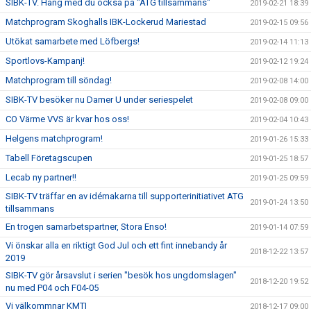
SIBK-TV. Häng med du också på "ATG tillsammans"
2019-02-21 18:39
Matchprogram Skoghalls IBK-Lockerud Mariestad
2019-02-15 09:56
Utökat samarbete med Löfbergs!
2019-02-14 11:13
Sportlovs-Kampanj!
2019-02-12 19:24
Matchprogram till söndag!
2019-02-08 14:00
SIBK-TV besöker nu Damer U under seriespelet
2019-02-08 09:00
CO Värme VVS är kvar hos oss!
2019-02-04 10:43
Helgens matchprogram!
2019-01-26 15:33
Tabell Företagscupen
2019-01-25 18:57
Lecab ny partner!!
2019-01-25 09:59
SIBK-TV träffar en av idémakarna till supporterinitiativet ATG
2019-01-24 13:50
tillsammans
En trogen samarbetspartner, Stora Enso!
2019-01-14 07:59
Vi önskar alla en riktigt God Jul och ett fint innebandy år
2018-12-22 13:57
2019
SIBK-TV gör årsavslut i serien "besök hos ungdomslagen"
2018-12-20 19:52
nu med P04 och F04-05
Vi välkommnar KMTI
2018-12-17 09:00