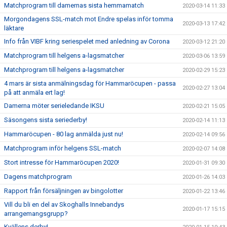
Matchprogram till damernas sista hemmamatch
2020-03-14 11:33
Morgondagens SSL-match mot Endre spelas inför tomma
2020-03-13 17:42
läktare
Info från VIBF kring seriespelet med anledning av Corona
2020-03-12 21:20
Matchprogram till helgens a-lagsmatcher
2020-03-06 13:59
Matchprogram till helgens a-lagsmatcher
2020-02-29 15:23
4 mars är sista anmälningsdag för Hammaröcupen - passa
2020-02-27 13:04
på att anmäla ert lag!
Damerna möter serieledande IKSU
2020-02-21 15:05
Säsongens sista seriederby!
2020-02-14 11:13
Hammaröcupen - 80 lag anmälda just nu!
2020-02-14 09:56
Matchprogram inför helgens SSL-match
2020-02-07 14:08
Stort intresse för Hammaröcupen 2020!
2020-01-31 09:30
Dagens matchprogram
2020-01-26 14:03
Rapport från försäljningen av bingolotter
2020-01-22 13:46
Vill du bli en del av Skoghalls Innebandys
2020-01-17 15:15
arrangemangsgrupp?
Kvällens derby!