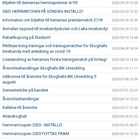
Biljetter till damernas hemmapremiär 4/10!
2020-09-29 15:30
OBS! HERRMATCHEN PÅ SÖNDAG INSTÄLLD!
2020-09-23 16:22
Information om biljetter till herrarnas premiärmatch 27/9!
2020-09-20 22:34
Anmälan öppnad till Innebandyskolan och Leka Innebandy!
2020-09-18 19:25
Rabattkupong på Stadium!
2020-09-10 14:48
Riktlinjer kring träningar och träningsmatcher för Skoghalls
2020-08-28 18:24
Innebandy med anledning av covid-19
Livesändning av herrarnas första träningsmatch på lördag!
2020-08-13 14:20
Årsmöteshandlingar Skoghalls IBK Utveckling
2020-07-29 11:17
Välkomna till årsmöte för Skoghalls IBK Utveckling 5
2020-07-08 16:54
augusti
Semestertider på kansliet
2020-07-01 22:29
Årsmöteshandlingar
2020-06-14 19:55
Kallelse till årsmöte
2020-05-27 21:48
#viärskoghall
2020-04-29 21:22
Hammaröcupen 2020 - INSTÄLLD
2020-03-26 08:37
Hammaröcupen 2020 FLYTTAS FRAM
2020-03-14 15:25