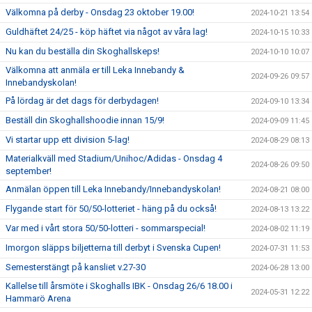
Välkomna på derby - Onsdag 23 oktober 19.00!
2024-10-21 13:54
Guldhäftet 24/25 - köp häftet via något av våra lag!
2024-10-15 10:33
Nu kan du beställa din Skoghallskeps!
2024-10-10 10:07
Välkomna att anmäla er till Leka Innebandy &
2024-09-26 09:57
Innebandyskolan!
På lördag är det dags för derbydagen!
2024-09-10 13:34
Beställ din Skoghallshoodie innan 15/9!
2024-09-09 11:45
Vi startar upp ett division 5-lag!
2024-08-29 08:13
Materialkväll med Stadium/Unihoc/Adidas - Onsdag 4
2024-08-26 09:50
september!
Anmälan öppen till Leka Innebandy/Innebandyskolan!
2024-08-21 08:00
Flygande start för 50/50-lotteriet - häng på du också!
2024-08-13 13:22
Var med i vårt stora 50/50-lotteri - sommarspecial!
2024-08-02 11:19
Imorgon släpps biljetterna till derbyt i Svenska Cupen!
2024-07-31 11:53
Semesterstängt på kansliet v.27-30
2024-06-28 13:00
Kallelse till årsmöte i Skoghalls IBK - Onsdag 26/6 18.00 i
2024-05-31 12:22
Hammarö Arena