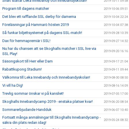
Snart startar Leka Innebandy och Innebandyskolan!
2019-10-11 09:58
Program till dagens matcher
2019-10-06 09:51
Det blev ett rafflande SSL derby för damerna
2019-10-04 22:24
Föreläsningar på Hammarö hösten 2019
2019-10-04 07:38
Så funkar biljettsystemet på dagens SSL-match!
2019-09-28 10:39
Dax för hemmapremiär i SSL!
2019-09-27 14:32
Nu har du chansen att se Skoghalls matcher i SSL live via
2019-09-20 16:16
SSL Play!
Säsongskort till Herr eller Dam
2019-09-17 21:04
Rabattkupong Stadium!
2019-09-11 09:44
Välkomna till Leka Innebandy och Innnebandyskolan!
2019-08-30 08:50
Vi vill ha Dig!
2019-08-16 14:09
Trevlig sommar önskar vi på kansliet!
2019-07-05 17:00
Skoghalls Innebandycamp 2019 - enstaka platser kvar!
2019-06-20 08:54
Sommarerbjudande Handduk
2019-06-07 10:40
Fortsatt många anmälningar till Skoghalls Innebandycamp -
2019-05-24 08:32
säkra din plats redan idag!