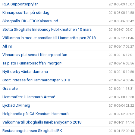
REA Supporterprylar
2018-03-09 10:07
Kinnarpssoffan på söndag
2018-03-08 14:58
Skoghalls IBK - FBC Kalmarsund
2018-03-06 08:42
Stötta Skoghalls Innebandy Publikmatchen 10 mars
2018-03-01 09:01
Välkomna in med er anmälan till Hammaröcupen 2018
2018-02-22 11:46
All in!
2018-02-17 08:27
Vinnare av platserna i Kinnarpssoffan..
2018-02-16 17:01
Ta plats i Kinnarpssoffan imorgon!
2018-02-16 08:56
Nytt derby väntar damerna
2018-02-15 19:50
Stort intresse för Hammaröcupen 2018
2018-02-14 08:46
Gräsroten
2018-02-11 18:31
Hemmafest i Hammarö Arena!
2018-02-08 10:38
Lyckad DM helg
2018-02-04 21:22
Helghandla på ICA Kvantum Hammarö
2018-02-02 09:02
Välkomna till Skoghalls Innebandycamp 2018
2018-01-31 14:14
Restaurangchansen Skoghalls IBK
2018-01-22 09:43