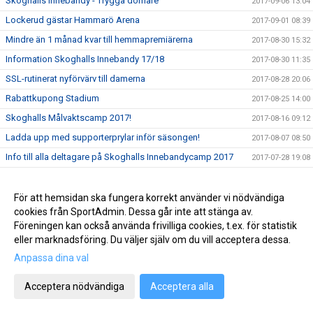
Skoghalls innebandy - Trygga domare
2017-09-06 13:04
Lockerud gästar Hammarö Arena
2017-09-01 08:39
Mindre än 1 månad kvar till hemmapremiärerna
2017-08-30 15:32
Information Skoghalls Innebandy 17/18
2017-08-30 11:35
SSL-rutinerat nyförvärv till damerna
2017-08-28 20:06
Rabattkupong Stadium
2017-08-25 14:00
Skoghalls Målvaktscamp 2017!
2017-08-16 09:12
Ladda upp med supporterprylar inför säsongen!
2017-08-07 08:50
Info till alla deltagare på Skoghalls Innebandycamp 2017
2017-07-28 19:08
Triss i damer
2017-07-24 10:10
Sommarintervjun: Sebastian Green
2017-07-13 14:17
För att hemsidan ska fungera korrekt använder vi nödvändiga
cookies från SportAdmin. Dessa går inte att stänga av.
Träningsmatcher Herr A
2017-07-07 08:00
Föreningen kan också använda frivilliga cookies, t.ex. för statistik
Sommarintervjun: Elin Andersson
2017-07-05 09:15
eller marknadsföring. Du väljer själv om du vill acceptera dessa.
Sommarintervjun: Oskar Thoren
2017-06-29 08:55
Anpassa dina val
Två sista veckorna att anmäla till campen!
2017-06-19 17:46
Acceptera nödvändiga
Acceptera alla
Sommarläsning med Skoghalls IBK
2017-06-15 11:24