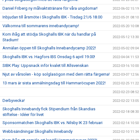
Daniel Friberg ny målvaktstränare för våra ungdomar!
2022-06-02 15:19
Inbjudan till årsmöte i Skoghalls IBK - Tisdag 21/6 18.00
2022-05-31 08:10
Välkomna till sommarens innebandycamp!
2022-05-20 10:08
Kom ihåg att stödja Skoghalls IBK när du handlar på
2022-05-12 13:30
Stadium!
Anmälan öppen till Skoghalls Innebandycamp 2022!
2022-05-02 09:04
Skoghalls IBK vs. Hagfors IBS Onsdag 6 april 19.00!
2022-04-04 11:53
SIBK Play: Uppsnack inför kvalet till Allsvenskan
2022-03-16 10:00
Njut av vårsolen - köp solglasögon med dem rätta färgerna!
2022-03-07 12:56
13 mars är sista anmälningsdag till Hammaröcupen 2022!
2022-02-25 11:22
2022-02-23 08:52
Derbyvecka!
2022-02-22 13:05
Skoghalls Innebandy fick Stipendium från Skandias
2022-02-18 08:30
stiftelse - Idéer för livet
Sponsormatchen Skoghalls IBK vs. Nilsby IK 23 februari
2022-02-14 10:50
Webbsändningar Skoghalls Innebandy
2022-02-10 11:34