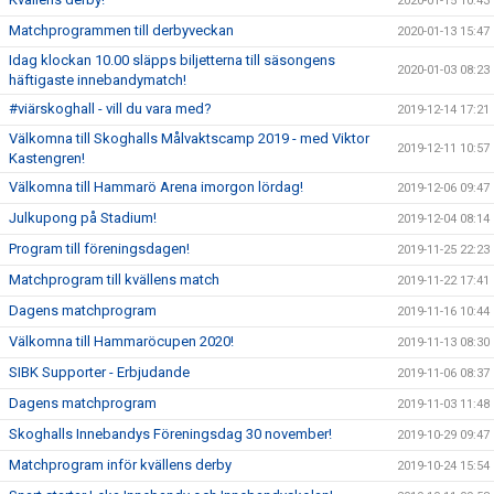
2020-01-15 10:43
Matchprogrammen till derbyveckan
2020-01-13 15:47
Idag klockan 10.00 släpps biljetterna till säsongens
2020-01-03 08:23
häftigaste innebandymatch!
#viärskoghall - vill du vara med?
2019-12-14 17:21
Välkomna till Skoghalls Målvaktscamp 2019 - med Viktor
2019-12-11 10:57
Kastengren!
Välkomna till Hammarö Arena imorgon lördag!
2019-12-06 09:47
Julkupong på Stadium!
2019-12-04 08:14
Program till föreningsdagen!
2019-11-25 22:23
Matchprogram till kvällens match
2019-11-22 17:41
Dagens matchprogram
2019-11-16 10:44
Välkomna till Hammaröcupen 2020!
2019-11-13 08:30
SIBK Supporter - Erbjudande
2019-11-06 08:37
Dagens matchprogram
2019-11-03 11:48
Skoghalls Innebandys Föreningsdag 30 november!
2019-10-29 09:47
Matchprogram inför kvällens derby
2019-10-24 15:54