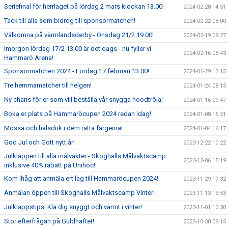
Seriefinal för herrlaget på lördag 2 mars klockan 13.00!
2024-02-28 14:51
Tack till alla som bidrog till sponsormatchen!
2024-02-22 08:00
Välkomna på värmlandsderby - Onsdag 21/2 19.00!
2024-02-19 09:27
Imorgon lördag 17/2 13.00 är det dags - nu fyller vi
2024-02-16 08:43
Hammarö Arena!
Sponsormatchen 2024 - Lördag 17 februari 13.00!
2024-01-29 13:15
Tre hemmamatcher till helgen!
2024-01-24 08:15
Ny chans för er som vill beställa vår snygga hoodtröja!
2024-01-16 09:47
Boka er plats på Hammaröcupen 2024 redan idag!
2024-01-08 15:51
Mössa och halsduk i dem rätta färgerna!
2024-01-04 16:17
God Jul och Gott nytt år!
2023-12-22 10:22
Julklappen till alla målvakter - Skoghalls Målvaktscamp
2023-12-06 15:19
inklusive 40% rabatt på Unihoc!
Kom ihåg att anmäla ert lag till Hammaröcupen 2024!
2023-11-29 17:32
Anmälan öppen till Skoghalls Målvaktscamp Vinter!
2023-11-13 13:53
Julklappstips! Klä dig snyggt och varmt i vinter!
2023-11-01 10:30
Stor efterfrågan på Guldhäftet!
2023-10-30 09:15