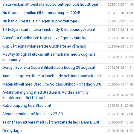
Sista veckan att beställa supportertröjor och hoodtröja!
2023-10-23 14:18
Nu öppnar anmälan till Hammaröcupen 2024!
2023-10-10 11:00
Nu kan du beställa din egen supportertröja!
2023-10-03 15:15
Till helgen startar Leka Innebandy & Innebandyskolan!
2023-10-02 11:19
Succé för Guldhäftet! Köp ett av något av våra lag!
2023-09-18 14:25
Köp vårt egna nylanserade Guldhäfte av våra lag!
2023-09-04 10:57
MyWay Skoghall utökar sitt samarbete med Skoghalls
2023-08-31 09:54
Innebandy!
Derby i Svenska Cupen! Biljettsläpp tisdag 29 augusti!
2023-08-28 14:21
Anmälan öppen till Leka Innebandy och Innebandyskolan!
2023-08-25 14:09
Materialkväll med Stadium/Adidas/Unihoc - Onsdag 30/8
2023-08-15 14:30
Avtalsförlängning med Stadium & Adidas samt ny
2023-08-15 07:29
klubbleverantör i Unihoc!
Rabattkupong hos Stadium!
2023-07-31 20:00
Semesterstängt på kansliet v.27-30
2023-06-30 17:00
Ta chansen att vara med i vårt nystartade lag i Dam Div.3!
2023-06-21 15:54
Derbydagen!
2023-06-05 11:22